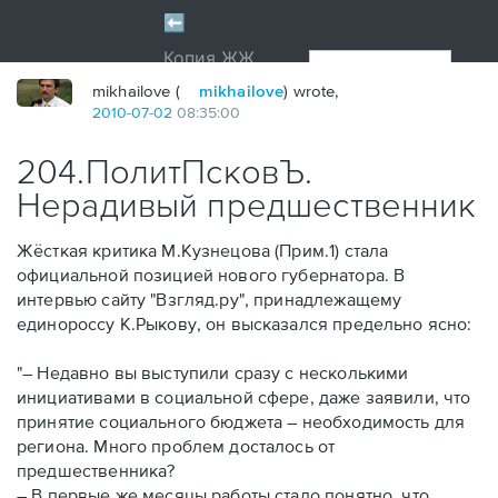
mikhailove (
mikhailove
) wrote,
2010
-
07
-
02
08:35:00
204.ПолитПсковЪ.
Нерадивый предшественник
Жёсткая критика М.Кузнецова (Прим.1) стала
официальной позицией нового губернатора. В
интервью сайту "Взгляд.ру", принадлежащему
единороссу К.Рыкову, он высказался предельно ясно:
"– Недавно вы выступили сразу с несколькими
инициативами в социальной сфере, даже заявили, что
принятие социального бюджета – необходимость для
региона. Много проблем досталось от
предшественника?
– В первые же месяцы работы стало понятно, что