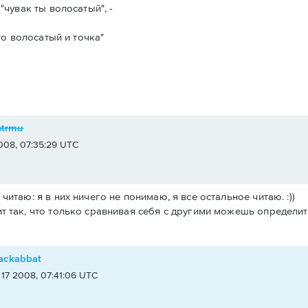
"чувак ты волосатый", -
то волосатый и точка"
strmu
008, 07:35:29 UTC
 читаю: я в них ничего не понимаю, я все остальное читаю. :))
ит так, что только сравнивая себя с другими можешь определить
ackabbat
 17 2008, 07:41:06 UTC