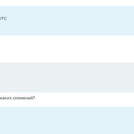
 UTC
никаких сомнений?