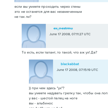
если вы умеете проходить через стены
это не останется для вас незамеченным
не так ли?
ex_nestrmu
June 17 2008, 07:11:27 UTC
То есть, если талант, то такой, что аж ух! Да?
blackabbat
June 17 2008, 07:15:19 UTC
)) при чем здесь "ух"?
вы умеете надувать грелку так, чтобы она лоп
у вас - шестой палец на ноге
вы - альбинос