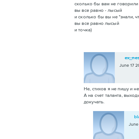
сколько бы вам не говорили 
вы все равно - лысый
и сколько бы вы не "знали, ч
вы все равно лысый
и точка)
ex_ne
June 17 2
Не, стихов я не пишу и не
А на счет таланта, выход
докучать.
bl
June