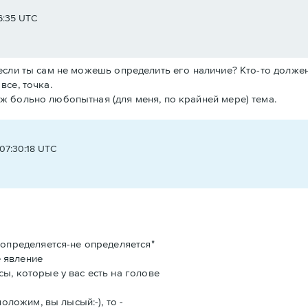
6:35 UTC
, если ты сам не можешь определить его наличие? Кто-то должен 
все, точка.
 уж больно любопытная (для меня, по крайней мере) тема.
t
 07:30:18 UTC
 "определяется-не определяется"
 явление
сы, которые у вас есть на голове
положим, вы лысый:-), то -