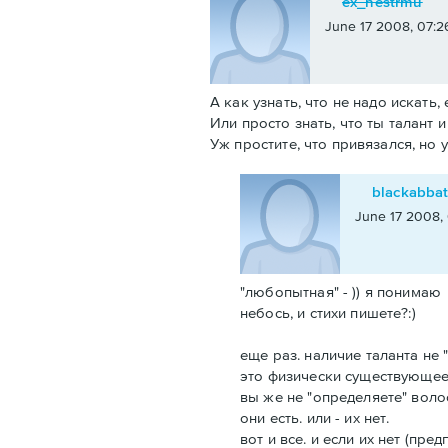
ex_nestrmu
June 17 2008, 07:2
А как узнать, что не надо искать
Или просто знать, что ты талант и 
Уж простите, что привязался, но
blackabba
June 17 2008,
"любопытная" - )) я понимаю
небось, и стихи пишете?:)
еще раз. наличие таланта не
это физически существующее
вы же не "определяете" воло
они есть. или - их нет.
вот и все. и если их нет (пред