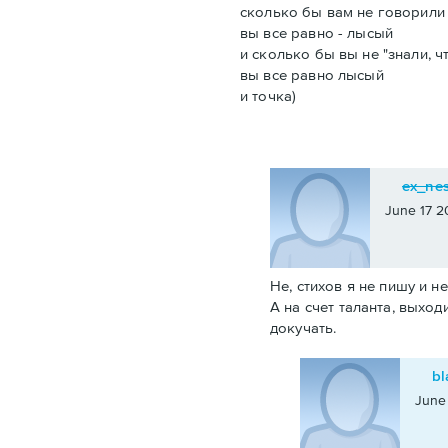
сколько бы вам не говорили 
вы все равно - лысый
и сколько бы вы не "знали, ч
вы все равно лысый
и точка)
ex_ne
June 17 2
Не, стихов я не пишу и не
А на счет таланта, выход
докучать.
bl
June