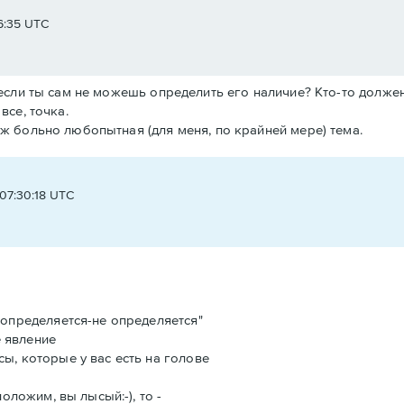
6:35 UTC
, если ты сам не можешь определить его наличие? Кто-то должен 
все, точка.
 уж больно любопытная (для меня, по крайней мере) тема.
t
 07:30:18 UTC
 "определяется-не определяется"
 явление
сы, которые у вас есть на голове
положим, вы лысый:-), то -