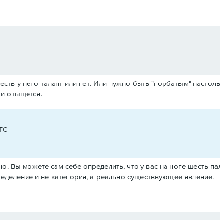
есть у него талант или нет. Или нужно быть "горбатым" насто
 и отыщется.
UTC
. Вы можете сам себе определить, что у вас на ноге шесть пальц
пределение и не категория, а реально существвующее явление.