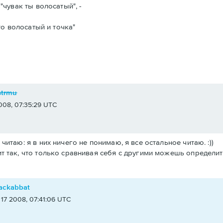
"чувак ты волосатый", -
то волосатый и точка"
strmu
008, 07:35:29 UTC
 читаю: я в них ничего не понимаю, я все остальное читаю. :))
ит так, что только сравнивая себя с другими можешь определить
ackabbat
 17 2008, 07:41:06 UTC