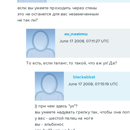
если вы умеете проходить через стены
это не останется для вас незамеченным
не так ли?
ex_nestrmu
June 17 2008, 07:11:27 UTC
То есть, если талант, то такой, что аж ух! Да?
blackabbat
June 17 2008, 07:15:19 UTC
)) при чем здесь "ух"?
вы умеете надувать грелку так, чтобы она лоп
у вас - шестой палец на ноге
вы - альбинос