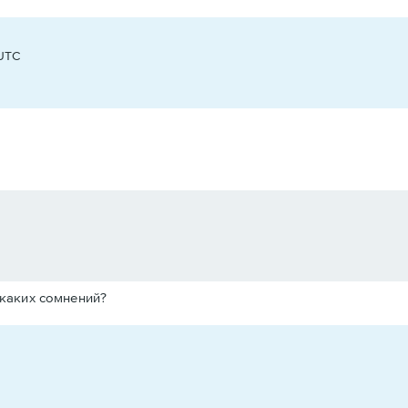
 UTC
никаких сомнений?