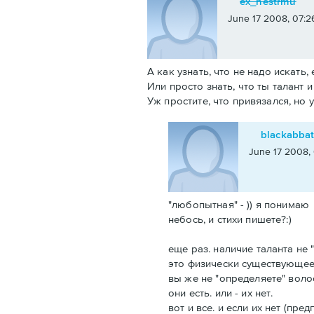
ex_nestrmu
June 17 2008, 07:2
А как узнать, что не надо искать
Или просто знать, что ты талант и 
Уж простите, что привязался, но
blackabba
June 17 2008,
"любопытная" - )) я понимаю
небось, и стихи пишете?:)
еще раз. наличие таланта не
это физически существующее
вы же не "определяете" воло
они есть. или - их нет.
вот и все. и если их нет (пред