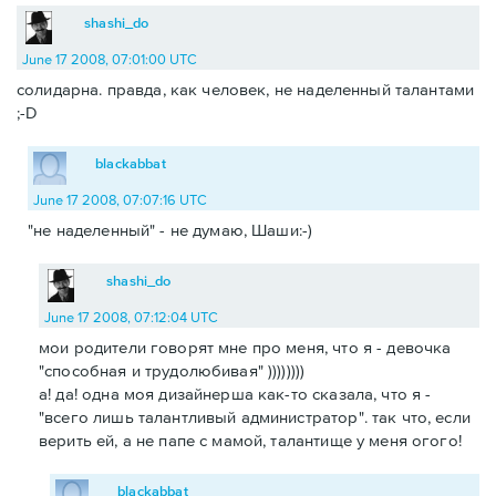
shashi_do
June 17 2008, 07:01:00 UTC
солидарна. правда, как человек, не наделенный талантами
;-D
blackabbat
June 17 2008, 07:07:16 UTC
"не наделенный" - не думаю, Шаши:-)
shashi_do
June 17 2008, 07:12:04 UTC
мои родители говорят мне про меня, что я - девочка
"способная и трудолюбивая" ))))))))
а! да! одна моя дизайнерша как-то сказала, что я -
"всего лишь талантливый администратор". так что, если
верить ей, а не папе с мамой, талантище у меня огого!
blackabbat