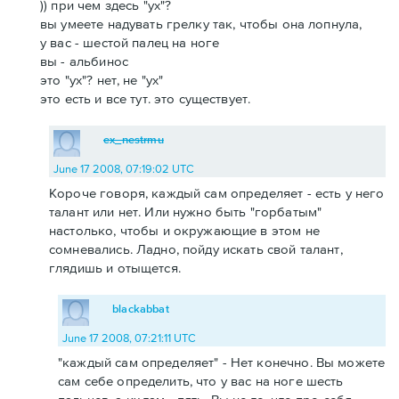
)) при чем здесь "ух"?
вы умеете надувать грелку так, чтобы она лопнула,
у вас - шестой палец на ноге
вы - альбинос
это "ух"? нет, не "ух"
это есть и все тут. это существует.
ex_nestrmu
June 17 2008, 07:19:02 UTC
Короче говоря, каждый сам определяет - есть у него
талант или нет. Или нужно быть "горбатым"
настолько, чтобы и окружающие в этом не
сомневались. Ладно, пойду искать свой талант,
глядишь и отыщется.
blackabbat
June 17 2008, 07:21:11 UTC
"каждый сам определяет" - Нет конечно. Вы можете
сам себе определить, что у вас на ноге шесть