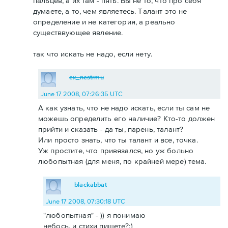
пальцев, а их там - пять. Вы не то, что про себя
думаете, а то, чем являетесь. Талант это не
определение и не категория, а реально
существвующее явление.
так что искать не надо, если нету.
ex_nestrmu
June 17 2008, 07:26:35 UTC
А как узнать, что не надо искать, если ты сам не
можешь определить его наличие? Кто-то должен
прийти и сказать - да ты, парень, талант?
Или просто знать, что ты талант и все, точка.
Уж простите, что привязался, но уж больно
любопытная (для меня, по крайней мере) тема.
blackabbat
June 17 2008, 07:30:18 UTC
"любопытная" - )) я понимаю
небось, и стихи пишете?:)