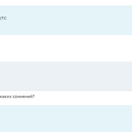
 UTC
никаких сомнений?