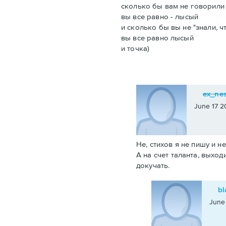
сколько бы вам не говорили 
вы все равно - лысый
и сколько бы вы не "знали, ч
вы все равно лысый
и точка)
ex_ne
June 17 2
Не, стихов я не пишу и не
А на счет таланта, выход
докучать.
bl
June