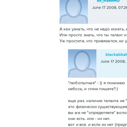
ex_nestrmu
June 17 2008, 07:2
А как узнать, что не надо искать
Или просто знать, что ты талант и 
Уж простите, что привязался, но
blackabba
June 17 2008,
"любопытная" - )) я понимаю
небось, и стихи пишете?:)
еще раз. наличие таланта не
это физически существующее
вы же не "определяете" воло
они есть. или - их нет.
вот и все. и если их нет (пред