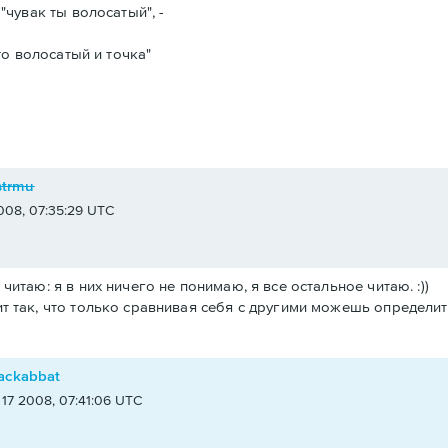
"чувак ты волосатый", -
то волосатый и точка"
strmu
008, 07:35:29 UTC
 читаю: я в них ничего не понимаю, я все остальное читаю. :))
ит так, что только сравнивая себя с другими можешь определить
ackabbat
 17 2008, 07:41:06 UTC