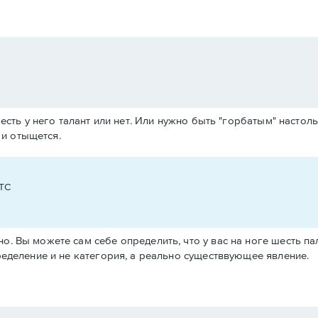
есть у него талант или нет. Или нужно быть "горбатым" насто
 и отыщется.
UTC
. Вы можете сам себе определить, что у вас на ноге шесть пальц
пределение и не категория, а реально существвующее явление.