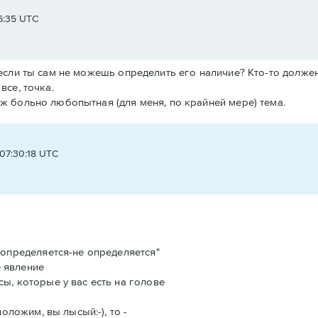
6:35 UTC
, если ты сам не можешь определить его наличие? Кто-то должен 
все, точка.
 уж больно любопытная (для меня, по крайней мере) тема.
t
 07:30:18 UTC
 "определяется-не определяется"
 явление
сы, которые у вас есть на голове
положим, вы лысый:-), то -