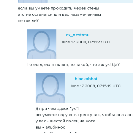
если вы умеете проходить через стены
это не останется для вас незамеченным
не так ли?
ex_nestrmu
June 17 2008, 07:11:27 UTC
То есть, если талант, то такой, что аж ух! Да?
blackabbat
June 17 2008, 07:15:19 UTC
)) при чем здесь "ух"?
вы умеете надувать грелку так, чтобы она лоп
у вас - шестой палец на ноге
вы - альбинос