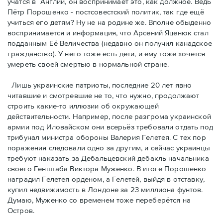
учатся в Англии, он воспринимает это, как должное. Ведь
Пётр Порошенко - постсовестский политик, так где ещё
учиться его детям? Ну не на родине же. Вполне обыденно
воспринимается и информация, что Арсений Яценюк стал
подданным Её Величества (недавно он получил канадское
гражданство). У него тоже есть дети, и ему тоже хочется
умереть своей смертью в нормальной стране.
Лишь украинские патриоты, последние 20 лет явно
читавшие и смотревшие не то, что нужно, продолжают
строить какие-то иллюзии об окружающей
действительности. Например, после разгрома украинской
армии под Иловайском они всерьёз требовали отдать под
трибунал министра обороны Валерия Гелетея. С тех пор
поражения следовали одно за другим, и сейчас украинцы
требуют наказать за Дебальцевский дебакль начальника
своего Генштаба Виктора Муженко. В итоге Порошенко
наградил Гелетея орденом, а Гелетей, выйдя в отставку,
купил недвижимость в Лондоне за 23 миллиона фунтов.
Думаю, Муженко со временем тоже переберётся на
Остров.