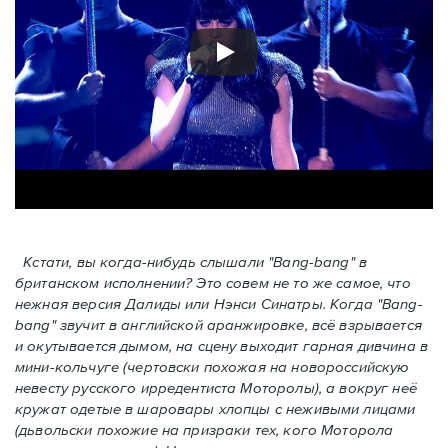
Кстати, вы когда-нибудь слышали "Bang-bang" в
британском исполнении? Это совем не то же самое, что
нежная версия Далиды или Нэнси Синатры. Когда "Bang-
bang" звучит в английской аранжировке, всё взрывается
и окутывается дымом, на сцену выходит гарная дивчина в
мини-кольчуге (чертовски похожая на новороссийскую
невесту русского ирредентиста Моторолы), а вокруг неё
кружат одетые в шаровары хлопцы с неживыми лицами
(дьвольски похожие на призраки тех, кого Моторола