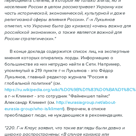
переоценить степень, в которой не только элиты, но и
население России в целом рассматривает Украину как
часть исторической, экономической, культурной и даже
религиозной сферы влияния России
»
.
Г-н
Лукьянов
отметил, что Украина была (до кризиса)
«
очень важна для
российской экономики
»
, а также является важной для
России стратегически
»
."
В конце доклада содержится список лиц, на экспертные
мнения которых опирались лорды. Информацию о
большинстве из них нетрудно найти в Сети. Например,
упомянутый в 219 пункте г-н Лукьянов - это Фёдор
Лукьянов, главный редактор журнала "Россия в
глобальной политике" (см.
https://ru.wikipedia.org/wiki/%D0%9B%D1%83%D0%
a г-н Климент - это сотрудник "Файненшел таймс"
Александp Климент (см.
http://eurasiagroup.net/about-
eurasia-group/who-is/kliment
). Впрочем, в списке
преобладают люди, не нуждающиеся в рекомендациях.
"220. Г-н Клаус заявил, что такие взгляды были давно и
широко распространены:
«
В случае кризиса или