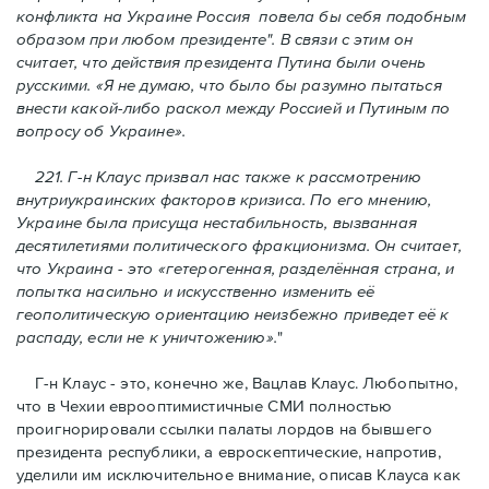
конфликта на Украине Россия
по
вела бы себя подобным
образом
при любом президенте
". В связи с этим он
считает, что действия президента Путина были очень
русскими.
«
Я не думаю, что было бы разумно пытаться
внести какой-либо раскол между Россией и Путиным по
вопросу об Украине
».
221. Г-н Клаус призвал нас также к рассмотрению
внутриукраинских факторов кризиса. По его мнению,
Украине была присуща нестабильность, вызванная
десятилетиями политического фракционизма. Он считает,
что Украина - это
«
гетерогенная, разделённая страна, и
попытка насильно и искусственно изменить её
геополитическую ориентацию неизбежно приведет её к
распаду, если не к уничтожению
».
"
Г-н Клаус - это, конечно же, Вацлав Клаус. Любопытно,
что в Чехии еврооптимистичные СМИ полностью
проигнорировали ссылки палаты лордов на бывшего
президента республики, а евроскептические, напротив,
уделили им исключительное вниманиe, описав Клауса как