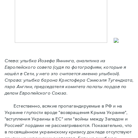
Слева:
улыбка Йoзефа Яннинга, аналитика из
Европейского совета (судя по фотографиям, которые я
нашёл в Сети, у него это считается именно улыбкой).
Справа:
улыбка барона Кристофера С
э
мюэля Тугендxата,
пэра Англии, председателя комитета палаты лордов по
делам Eвропейского Союза.
Естественно, всякие пропагандируемые в РФ и на
Украине глупости вроде "возвращения Крыма Украине",
"вступления Украины в ЕС" или "войны между Западом и
Россией" лордами не рассматриваются. Показательно, что
в посвящённом украинскому кризису докладе отсутствуют