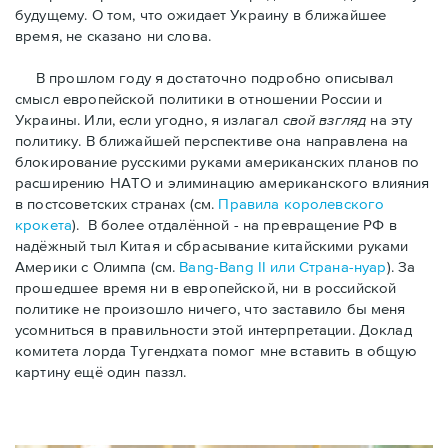
будущему. О том, что ожидает Украину в ближайшеe
время, не сказано ни слова.
В прошлом году я достаточно подробно описывал
смысл европейской политики в отношении России и
Украины. Или, если угодно, я излагал
свой взгляд
на эту
политику. В ближайшей перспективе она направлена на
блокирование русскими руками американских планов по
расширению НАТО и элиминацию американского влияния
в постсоветских странах (см.
Правила королевского
крокета
). B более отдалённой - на превращение РФ в
надёжный тыл Китая и сбрасывание китайскими руками
Америки с Олимпа (см.
Bang-Bang II или Страна-нуар
). За
прошедшее время ни в европейской, ни в российской
политике не произошло ничего, что заставило бы меня
усомниться в правильности этой интерпретации. Доклад
комитета лорда Тугендхата помог мне вставить в общую
картину ещё один паззл.