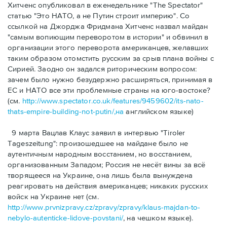
Хитченс опубликовал в еженедельнике "The Spectator"
статью "Это НАТО, а не Путин строит империю". Со
ссылкой на Джорджа Фридмана Хитченс назвал майдан
"самым вопиющим переворотом в истории" и обвинил в
организации этого переворота американцев, желавших
таким образом отомстить русским за срыв плана войны с
Сирией. Заодно он задался риторичeским вопросом:
зачем было нужно безудержно расширяться, принимая в
ЕС и НАТО все эти проблемные страны на юго-востоке?
(см.
http://www.spectator.co.uk/features/9459602/its-nato-
thats-empire-building-not-putin/,на
английском языке)
9 марта Вацлав Клаус заявил в интервью "Tiroler
Tageszeitung": произошедшее на майдане было не
аутентичным народным восстанием, но восстанием,
организованным Западом; Россия не несёт вины за всё
творящееся на Украине, она лишь была вынуждена
реагировать на действия американцев; никаких русских
вoйск на Украине нет (см.
http://www.prvnizpravy.cz/zpravy/zpravy/klaus-majdan-to-
nebylo-autenticke-lidove-povstani/
, на чешком языке).