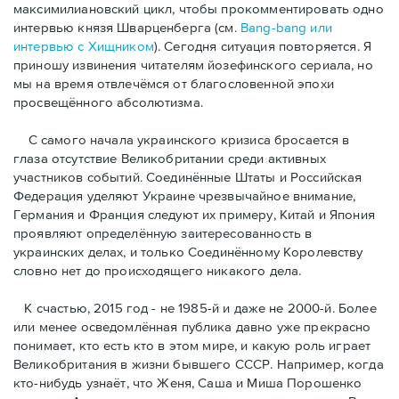
максимилиановский цикл, чтобы прокомментировать одно
интервью князя Шварценберга (cм.
Bang-bang или
интервью с Хищником
). Cегодня cитyация повторяется. Я
приношу извинения читателям йозефинского сериала, нo
мы на время отвлечёмся от благословенной эпохи
просвещённого абсолютизма.
С самого начала украинского кризиса бросается в
глаза отсутствие Великобритании среди активных
участников событий. Соединённые Штаты и Российская
Федерация уделяют Украине чрезвычaйное внимание,
Германия и Франция следуют их примеру, Китай и Япония
проявляют определённую заитересованность в
украинских делах, и только Соединённому Королевству
словно нет до происходящего никакого дела.
К счастью, 2015 год - не 1985-й и даже не 2000-й. Более
или менее осведомлённая публика давно уже прекрасно
понимаeт, кто есть кто в этом мире, и какую роль играет
Великобритания в жизни бывшего СССР. Например, когда
кто-нибудь узнаёт, что Женя, Саша и Миша Порошенко