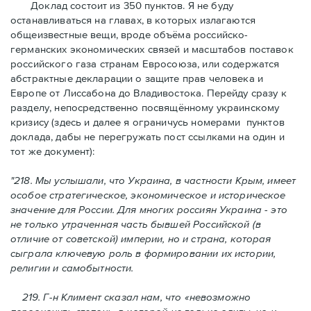
Доклад состоит из 350 пунктов. Я не буду
останавливаться на главах, в которых излагаются
общеизвестные вещи, вроде объёма российско-
германских экономических связей и масштабов поставок
российского газа странам Евросоюза, или содержатся
абстрактные декларации о защите прав человека и
Европе от Лиссабона до Владивостока. Перейду сразу к
разделу, непосредственно посвящённому украинскому
кризису (здесь и далее я ограничусь номерами пунктов
доклада, дабы не перегружать пост ссылками на один и
тот же документ):
"218. Мы yслышали, что Украина, в частности Крым, имеет
особое стратегическое, экономическое и историческое
значение для России. Для многих россиян Украина - это
не только утраченная часть бывшей Российской (в
отличие от советской) империи, но и страна, которая
сыграла ключевую роль в формировании их истории,
религии и самобытности.
219. Г-н Климент сказал нам, что
«
невозможно