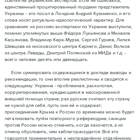
ссылки на украинских экспертов. Если не ошибаюсь,
единственный процитированный лордами представитель
Украины - это посол в Лондоне Андрий Кузьменко, и его
слова носят ритуально-идеологический характер. Для
сравнения: из россиян экспертами по Украине выступили,
помимо упомянутых выше Фёдора Лукьянова и Михаила
Касьянова, Владимир Кара-Мурза, Сергей Гуриев, Лилия
Шевцова из московского центра Карнеги, Денис Волков
из центрa Левады, Дмитрий Полянский из МИДа и т.д. -
всего человек десять или двенадцать.
Eсли суммировать содержащиеся в докладе выводы и
рекомендации, то они вполне реалистичны и сводятся к
следующему: Украина - проблемная, расколотая,
коррумпированная, нуждающаяся в массированной
внешней помощи страна; раз русские считают эту страну
не чужой для себя, пусть они её и содержат;
присоединение Крыма к России со временем можно будет
легализовать путём повторного референдума; санкции
против России можно отменить, когда захочется, а их
отмену обусловить, чем заблагорассудится. Всё это
говорится применительно к неопределённо отдалённому