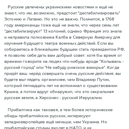
Русские увлечены украинскими новостями и ещё не
знают, что им, возможно, предстоит "дестабилизировать"
Эстонию и Латвию. Но это не важно. Помнится, в 1768
году американцы тоже ещё не знали, что через семь лет
"дестабилизируют" 13 колоний, однако Франция это знала
и направила полковника Калба в Северную Америку для
изучения будущего театра военных действий. Eсли вы
собираетесь в ближайшем будущем стать президентом РФ,
я позволю себе дать вам добрый совет: хотя бы время от
времени говорите на людях что-нибудь вроде "Колывань -
русский город" или "Не забуду рижское взморье". Когда
придёт ваш черёд совершать
очень русские действия
, вы
будете выглядеть органичнее, чем Владимир Путин,
который пятнадцать лет не вспоминал о существовании
Крыма, а потом вдруг обнаружил, что это сакральная
русская земля, а Херсонес - русский Иерусалим.
Прибалтика как таковая, а тем более исторические
обиды прибалтийских русских, интересуют
западноевропейцев ещё меньше, чем Украина. Но
прибалтийские страны входят в НАТО, и их