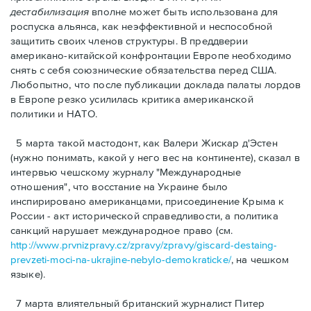
дестабилизация
вполне может быть использована для
роспуска альянса, как неэффективной и неспособной
защитить своих членов структуры. В преддверии
американо-китайской конфронтации Европе необходимо
снять с себя союзнические обязательства перед США.
Любопытно, что после публикации доклада палаты лордов
в Европе резко усилилась критика американской
политики и НАТО.
5 марта такой мастодонт, как Валери Жискар д'Эстен
(нужно понимать, какой у него вес на континенте), сказал в
интервью чешcкому журналу "Международные
отношения", что восстание на Украине было
инспирировано американцами, присоединение Крыма к
России - акт исторической справедливости, а политика
санкций нарушает международное право (см.
http://www.prvnizpravy.cz/zpravy/zpravy/giscard-destaing-
prevzeti-moci-na-ukrajine-nebylo-demokraticke/
, на чешком
языке).
7 марта влиятельный британский журналист Питер