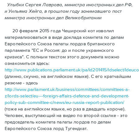
Улыбки Сергея Лаврова, министра иностранных дел РФ,
и Уильяма Хейга, в прошлом году занимавшего пост
министра иностранных дел Великобритании
20 февраля 2015 года Чеширский кот изволил
материализоваться в виде доклада комитетa по делам
Европейского Союза палаты лордов британского
парламента "ЕС и Россия: до и после украинского
кризиса". С полным текстом этого документа можно
ознакомиться здесь:
http://www.publications.parliament.uk/pa/ld201415/ldselect/ldeuc
(длинно, скучно, на английском языке). С его кратчaйшим
резюме - здесь
http://www.parliament.uk/business/committees/committees-a-
z/lords-select/eu---foreign-affairs-defence-and-development-
policy-sub-committee-c/news/eu-russia-report-publication/
(тоже на английском языке, но раз в двадцать короче).
Человек, выступающий на видео по второй ссылке - это
председатель комитета палаты лордов по делам
Европейского Союза лорд Тугендxат.