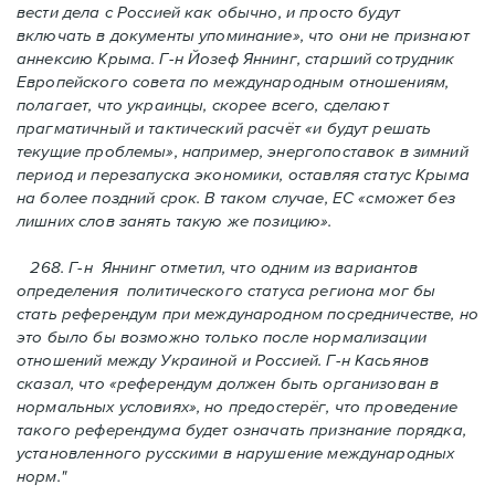
вести дела с Россией как обычно, и просто будут
включать в документы упоминание», что они не признают
аннексию Крыма. Г-н Йoзеф Яннинг, старший сотрудник
Европейского cовета по международным отношениям,
полагает, что украинцы, скорее всего, сделают
прагматичный и тактический расчёт «и будут решать
текущие проблемы», например, энергопоставок в зимний
период и перезапуска экономики, оставляя статус Крыма
на более поздний срок. В таком случае, ЕС «сможет без
лишних слов занять такую же позицию».
268. Г-н Яннинг отметил, что одним из вариантов
определения политического статуса региона мог бы
стать референдум при международном посредничестве, но
это было бы возможно только после нормализации
отношений между Украиной и Россией. Г-н Касьянов
сказал
, что «референдум должен быть организован в
нормальных условиях», но
предостерёг
, что проведение
такого референдума будет о
з
начать признание порядка,
установленного русскими в нарушение международных
норм."