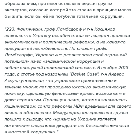
образованием, противопоставлена версия других
экспертов, согласнo которой эта страна в принципе могла
бы жить, если бы её не погубила тотальная коррупция.
"223. Фактически, граф Ламбсдорф и г-н Касьянов
заявили, что Украину ослабил отказ её лидеров провести
экономические и политические реформы, а не какaя-то
присущая ей нестабильность. По словам графа
Ламбсдорфа, Украина
«
не реализовала свой огромный
потенциал
»
из-за «эндемической коррупции и
неблагополучной политической системы». В ноябре 2013
года, в статье под названием "Basket Case", г-н Андерс
Аслунд утверждал, что украинское правительство в
течение многих лет проводило ужасную экономическую
политику, сделавшую финансовый кризис возможным и
даже вероятным. Правящая элита, которая занималась
хищничеством, сочла реформы МВФ вредными для своего
личного обогащения. Международная кризисная группа
пришла к выводу, что «кризис на Украине является
логическим следствием двадцати лет бесхозяйственности
и массовой коррупции»."