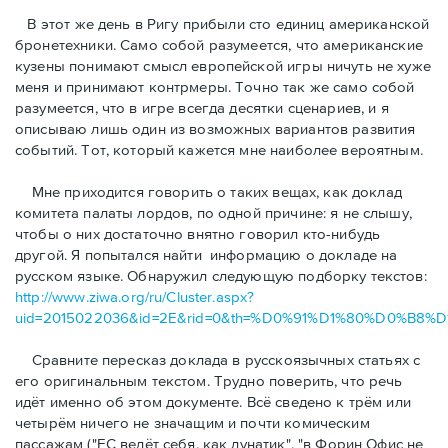
В этот же день в Ригу прибыли сто единиц американской
бронетехники. Само собой разумеется, что американские
кузены понимают смысл европейской игры ничуть не хуже
меня и принимают контрмеры. Точно так же само собой
разумеется, что в игре всегда десятки сценариев, и я
описываю лишь один из возможных вариантов развития
событий. Тот, который кажется мне наиболее вероятным.
Mне приходится говорить о таких вещах, как доклад
комитета палаты лордов, по одной причине: я не слышу,
чтобы о них достаточно внятно говорил кто-нибудь
другой. Я попытался найти информацию о докладе на
русском языке. Обнаружил следующую подборку текстов:
http://www.ziwa.org/ru/Cluster.aspx?
uid=2015022036&id=2E&rid=0&th=%D0%91%D1%80%D
Сравните пересказ доклада в русскоязычных статьях с
его оригинальным текстом. Трудно поверить, что речь
идёт именно об этом документе. Всё сведено к трём или
четырём ничего не значащим и почти комическим
пассажaм ("ЕС ведёт себя, как лунатик", "в Форин Oфис не