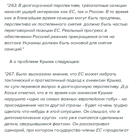
"263.
В долгосрочной перспективе, трёхэтапные санкции
наносят ущерб интересам как ЕС, так и России. В то время
как в ближайшее время санкции могут быть продлены,
перспектива их постепенного снятия должна быть частью
переговорной позиции ЕС. Реальный прогресс в
обеспечении Россией режима прекращения огня на
востоке Украины должен быть основой для снятия
санкций."
А о проблеме Крыма следующее:
"267. Было высказано мнение, что ЕС может избрать
тактический и прагматичный подход к аннексии Крыма,
по сути перенеся вопрос в долгосрочную перспективу. Д-р
Касье отметил, что в то время как аннексия Крыма
нарушилa «одно из самых важных европейских табу» - на
присоединение части другой страны - будет «очень трудно
сделать что-нибудь в этой ситуации». Он слышал, что в
дипломатических кругах «это уже считается сделанным
делом, свершившимся фактом
»
. Он рассматривал
сценарий, при котором государства-члены ЕС «продолжат