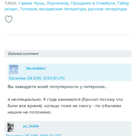
TAGS:
Гавани Луны
,
Лорченков
,
Прощание в Стамбуле
,
Табор
уходит
,
Топоров
,
молдавская литература
,
русская литература
Deleted comment
blackabbat
December 28 2010, 13:50:10 UTC
Вы завидуете моей популярности у питерских...
я неспециально. 4 года занимался (бросил потому что
били все время). кольцо тоже не смогу - по обычаям
нашим не положено.
yu_buida
December 28 2010, 13:19:32 UTC