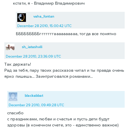
кстати, я - Владимир Владимирович
vaha_fontan
December 28 2010, 15:00:42 UTC
БББББББББгггггггаааааааааа, тогда все понятно
sh_iatashvili
December 28 2010, 23:36:09 UTC
Так держать!
Рад за тебя, пару твоих рассказов читал и ты правда очень
ярко пишешь... Заинтриговался романами...
blackabbat
December 29 2010, 09:49:28 UTC
спасибо
с праздниками, любви и счастья и пусть дети будут
здоровы (в конечном счете, это - единственно важное)