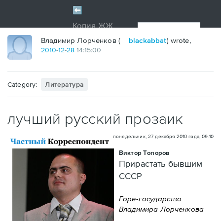
Владимир Лорченков (
blackabbat
) wrote,
2010
-
12
-
28
14:15:00
Category:
Литература
лучший русский прозаик
понедельник, 27 декабря 2010 года, 09.10
Виктор Топоров
Прирастать бывшим
CCCР
Горе-государство
Владимира Лорченкова