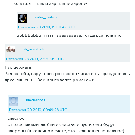
кстати, я - Владимир Владимирович
vaha_fontan
December 28 2010, 15:00:42 UTC
БББББББББгггггггаааааааааа, тогда все понятно
sh_iatashvili
December 28 2010, 23:36:09 UTC
Так держать!
Рад за тебя, пару твоих рассказов читал и ты правда очень
ярко пишешь... Заинтриговался романами...
blackabbat
December 29 2010, 09:49:28 UTC
спасибо
с праздниками, любви и счастья и пусть дети будут
здоровы (в конечном счете, это - единственно важное)