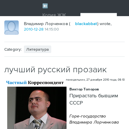
Владимир Лорченков (
blackabbat
) wrote,
2010
-
12
-
28
14:15:00
Category:
Литература
лучший русский прозаик
понедельник, 27 декабря 2010 года, 09.10
Виктор Топоров
Прирастать бывшим
CCCР
Горе-государство
Владимира Лорченкова