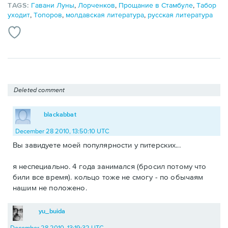
TAGS:
Гавани Луны
,
Лорченков
,
Прощание в Стамбуле
,
Табор
уходит
,
Топоров
,
молдавская литература
,
русская литература
Deleted comment
blackabbat
December 28 2010, 13:50:10 UTC
Вы завидуете моей популярности у питерских...
я неспециально. 4 года занимался (бросил потому что
били все время). кольцо тоже не смогу - по обычаям
нашим не положено.
yu_buida
December 28 2010, 13:19:32 UTC