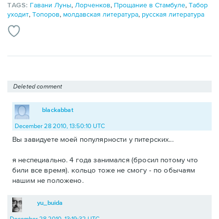
TAGS:
Гавани Луны
,
Лорченков
,
Прощание в Стамбуле
,
Табор
уходит
,
Топоров
,
молдавская литература
,
русская литература
Deleted comment
blackabbat
December 28 2010, 13:50:10 UTC
Вы завидуете моей популярности у питерских...
я неспециально. 4 года занимался (бросил потому что
били все время). кольцо тоже не смогу - по обычаям
нашим не положено.
yu_buida
December 28 2010, 13:19:32 UTC