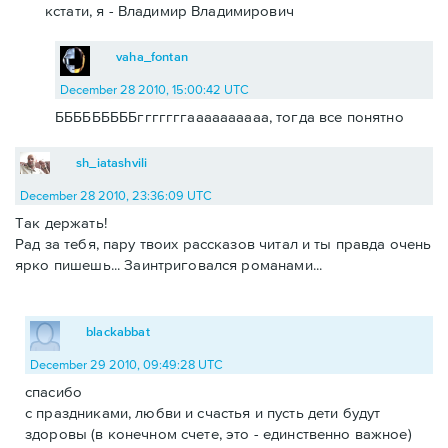
кстати, я - Владимир Владимирович
vaha_fontan
December 28 2010, 15:00:42 UTC
БББББББББгггггггаааааааааа, тогда все понятно
sh_iatashvili
December 28 2010, 23:36:09 UTC
Так держать!
Рад за тебя, пару твоих рассказов читал и ты правда очень
ярко пишешь... Заинтриговался романами...
blackabbat
December 29 2010, 09:49:28 UTC
спасибо
с праздниками, любви и счастья и пусть дети будут
здоровы (в конечном счете, это - единственно важное)