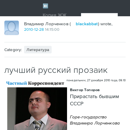
Владимир Лорченков (
blackabbat
) wrote,
2010
-
12
-
28
14:15:00
Category:
Литература
лучший русский прозаик
понедельник, 27 декабря 2010 года, 09.10
Виктор Топоров
Прирастать бывшим
CCCР
Горе-государство
Владимира Лорченкова