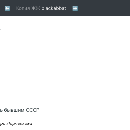
,
ть бывшим CCCР
ира Лорченкова