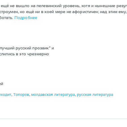
ещё не вышло на пелевинский уровень, хотя и нынешние резул
строумен, но ещё ни в коей мере не афористичен; над этим ему,
ботать.
Подробнее
лучший русский прозаик" и
слились в это чрезмерно
ей
уходит
,
Топоров
,
молдавская литература
,
русская литература