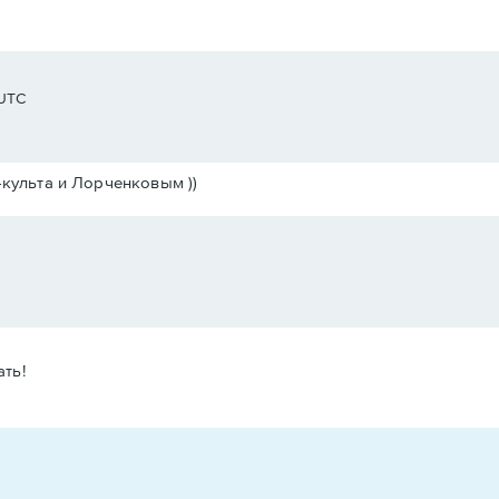
 UTC
-культа и Лорченковым ))
ть!