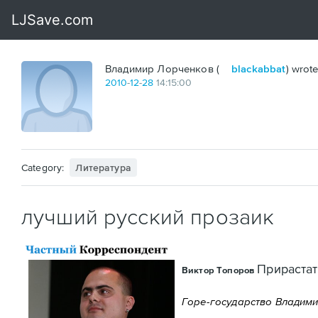
Владимир Лорченков (
blackabbat
) wrote
2010
-
12
-
28
14:15:00
Category:
Литература
лучший русский прозаик
Прираста
Виктор Топоров
Горе-государство Владим