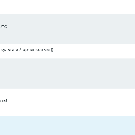
 UTC
-культа и Лорченковым ))
ть!