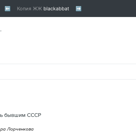
,
ть бывшим CCCР
ира Лорченкова