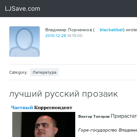
Владимир Лорченков (
blackabbat
) wrote
2010
-
12
-
28
14:15:00
Category:
Литература
лучший русский прозаик
Прираста
Виктор Топоров
Горе-государство Владим