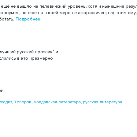
ещё не вышло на пелевинский уровень, хотя и нынешние резул
строумен, но ещё ни в коей мере не афористичен; над этим ему,
ботать.
Подробнее
лучший русский прозаик" и
слились в это чрезмерно
ей
уходит
,
Топоров
,
молдавская литература
,
русская литература