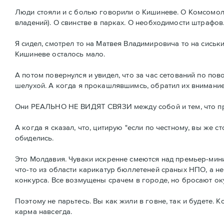
Люди стояли и с болью говорили о Кишиневе. О Комсомол
владений). О свинстве в парках. О необходимости штрафов
Я сидел, смотрел то на Матвея Владимировича то на сиськи
Кишиневе осталось мало.
А потом повернулся и увидел, что за час сетований по п
шелухой. А когда я прокашлявшимсь, обратил их внимание н
Они РЕАЛЬНО НЕ ВИДЯТ СВЯЗИ между собой и тем, что п
А когда я сказал, что, цитирую "если по честному, вы же с
обиделись.
Это Молдавия. Чуваки искренне смеются над премьер-мини
что-то из области карикатур бюллетеней сраных НПО, а не
конкурса. Все возмущены срачем в городе, но бросают ок
Поэтому не парьтесь. Вы как жили в говне, так и будете. 
карма навсегда.