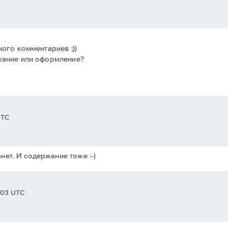
ного комментариев ;))
ржание или оформление?
UTC
нет. И содержание тоже :-)
1:03 UTC