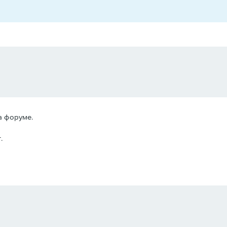
а форуме.
.