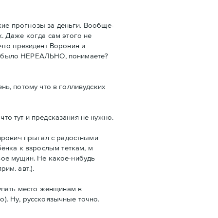
кие прогнозы за деньги. Вообще-
к. Даже когда сам этого не
, что президент Воронин и
Это было НЕРЕАЛЬНО, понимаете?
ень, потому что в голливудских
что тут и предсказания не нужно.
мирович прыгал с радостными
енка к взрослым теткам, м
двое мущин. Не какое-нибудь
им. авт.).
тупать место женщинам в
о). Ну, русскоязычные точно.