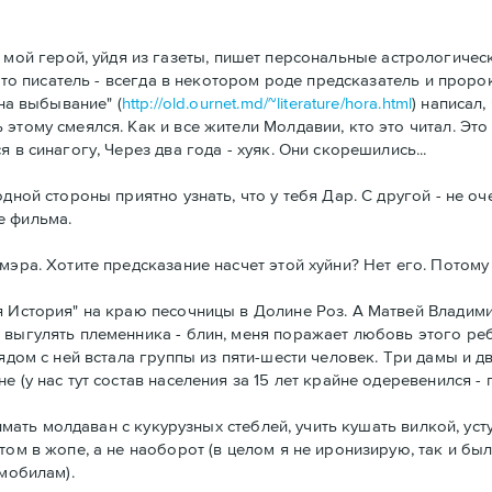
) мой герой, уйдя из газеты, пишет персональные астрологичес
 что писатель - всегда в некотором роде предсказатель и проро
 на выбывание" (
http://old.ournet.md/~literature/hora.html
) написал
 этому смеялся. Как и все жители Молдавии, кто это читал. 
в синагогу, Через два года - хуяк. Они скорешились...
дной стороны приятно узнать, что у тебя Дар. С другой - не оч
е фильма.
эра. Хотите предсказание насчет этой хуйни? Нет его. Потому 
я История" на краю песочницы в Долине Роз. А Матвей Влади
 выгулять племенника - блин, меня поражает любовь этого реб
Рядом с ней встала группы из пяти-шести человек. Три дамы и 
(у нас тут состав населения за 15 лет крайне одеревенился - пр
снимать молдаван с кукурузных стеблей, учить кушать вилкой, ус
ом в жопе, а не наоборот (в целом я не иронизирую, так и был
 мобилам).