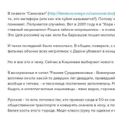
В повести "Самосвал" (
http://literature.onego.ru/samosval.doc
то, это метафора (или как эта хуйня называется?). Потому
понимает. Получается случайно. Вот в 2001 году я в "Хоре
главный националист Рошка тайком скорешились - и очень
Это (для россиян) ну как если бы Баркашов пошел молиться 
И таких поладаний было несколько. В общем, поверьте, с о
фильмах обычно всех негритянок с Даром убивают в конц
Но я все это к чему. Сейчас в Кишиневе выбирают нового м
В воскресенье я читал "Раннее Средневековье - Всемирна
воплями около какой-то девушки лет двадцати, приведшей
вообще к теткам, - и песочница постепенно заполнялась. 
быдло, а интеллигентные кишиневцы - явно видно, горожане 
Русские - то есть потомки тех, кто приехал сюда в 50-хх 
общественном транспорте и ковырять сначала в носу, а пот
Белая кость этого города. Мидл-классч (сужу по одежке и