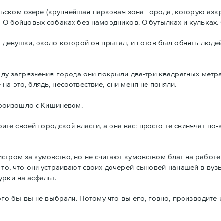
ьском озере (крупнейшая парковая зона города, которую азк
. О бойцовых собаках без намордников. О бутылках и кульках. 
 девушки, около которой он прыгал, и готов был обнять людей.
оводу загрязнения города они покрыли два-три квадратных мет
а это, блядь, несоотвествие, они меня не поняли.
роизошло с Кишиневом.
тоите своей городской власти, а она вас: просто те свинячат по
стром за кумовство, но не считают кумовством блат на работе
 то, что они устраивают своих дочерей-сыновей-нанашей в вуз
урки на асфальт.
Кого бы вы не выбрали. Потому что вы его, говно, производите