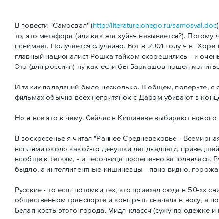
В повести "Самосвал" (
http://literature.onego.ru/samosval.doc
то, это метафора (или как эта хуйня называется?). Потому
понимает. Получается случайно. Вот в 2001 году я в "Хоре
главный националист Рошка тайком скорешились - и очень
Это (для россиян) ну как если бы Баркашов пошел молиться 
И таких поладаний было несколько. В общем, поверьте, с о
фильмах обычно всех негритянок с Даром убивают в конц
Но я все это к чему. Сейчас в Кишиневе выбирают нового м
В воскресенье я читал "Раннее Средневековье - Всемирна
воплями около какой-то девушки лет двадцати, приведшей
вообще к теткам, - и песочница постепенно заполнялась. 
быдло, а интеллигентные кишиневцы - явно видно, горожане 
Русские - то есть потомки тех, кто приехал сюда в 50-хх 
общественном транспорте и ковырять сначала в носу, а пот
Белая кость этого города. Мидл-классч (сужу по одежке и