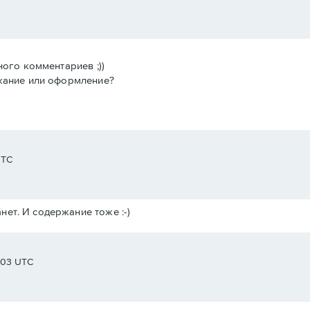
ного комментариев ;))
ржание или оформление?
UTC
нет. И содержание тоже :-)
1:03 UTC