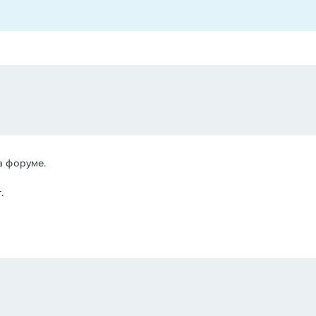
а форуме.
.