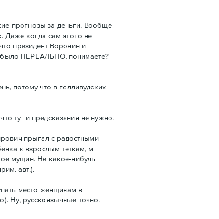
кие прогнозы за деньги. Вообще-
к. Даже когда сам этого не
, что президент Воронин и
Это было НЕРЕАЛЬНО, понимаете?
ень, потому что в голливудских
что тут и предсказания не нужно.
мирович прыгал с радостными
енка к взрослым теткам, м
двое мущин. Не какое-нибудь
им. авт.).
тупать место женщинам в
о). Ну, русскоязычные точно.