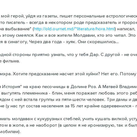
) мой герой, уйдя из газеты, пишет персональные астрологичес
 что писатель - всегда в некотором роде предсказатель и проро
 на выбывание" (
http://old.ournet.md/~literature/hora.html
) написал
 этому смеялся. Как и все жители Молдавии, кто это читал. 
в синагогу, Через два года - хуяк. Они скорешились...
дной стороны приятно узнать, что у тебя Дар. С другой - не оч
е фильма.
эра. Хотите предсказание насчет этой хуйни? Нет его. Потому 
я История" на краю песочницы в Долине Роз. А Матвей Влади
 выгулять племенника - блин, меня поражает любовь этого реб
Рядом с ней встала группы из пяти-шести человек. Три дамы и 
(у нас тут состав населения за 15 лет крайне одеревенился - пр
снимать молдаван с кукурузных стеблей, учить кушать вилкой, ус
ом в жопе, а не наоборот (в целом я не иронизирую, так и был
 мобилам).