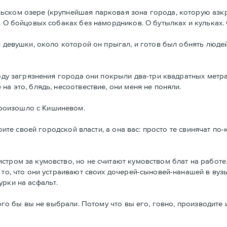
ьском озере (крупнейшая парковая зона города, которую азк
. О бойцовых собаках без намордников. О бутылках и кульках. 
 девушки, около которой он прыгал, и готов был обнять людей.
оводу загрязнения города они покрыли два-три квадратных мет
а это, блядь, несоотвествие, они меня не поняли.
роизошло с Кишиневом.
тоите своей городской власти, а она вас: просто те свинячат по
стром за кумовство, но не считают кумовством блат на работе
 то, что они устраивают своих дочерей-сыновей-нанашей в вуз
урки на асфальт.
Кого бы вы не выбрали. Потому что вы его, говно, производите