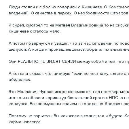
Люди стояли и с болью говорили о Кишиневе. О Комсомол
владений). О свинстве в парках. О необходимости штрафов
Я сидел, смотрел то на Матвея Владимировича то на сиськи
Кишиневе осталось мало.
А потом повернулся и увидел, что за час сетований по п
шелухой. А когда я прокашлявшимсь, обратил их внимание н
Они РЕАЛЬНО НЕ ВИДЯТ СВЯЗИ между собой и тем, что п
А когда я сказал, что, цитирую "если по честному, вы же с
обиделись.
Это Молдавия. Чуваки искренне смеются над премьер-мини
что-то из области карикатур бюллетеней сраных НПО, а не
конкурса. Все возмущены срачем в городе, но бросают ок
Поэтому не парьтесь. Вы как жили в говне, так и будете. 
карма навсегда.