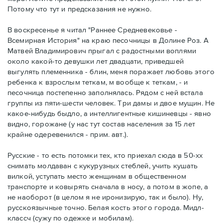
Потому что тут и предсказания не нужно.
В воскресенье я читал "Раннее Средневековье -
Всемирная История" на краю песочницы в Долине Роз. А
Матвей Владимирович прыгал с радостными воплями
около какой-то девушки лет двадцати, приведшей
выгулять племенника - блин, меня поражает любовь этого
ребенка к взрослым теткам, м вообще к теткам, - и
песочница постепенно заполнялась. Рядом с ней встала
группы из пяти-шести человек. Три дамы и двое мущин. Не
какое-нибудь быдло, а интеллигентные кишиневцы - явно
видно, горожане (у нас тут состав населения за 15 лет
крайне одеревенился - прим. авт.).
Русские - то есть потомки тех, кто приехал сюда в 50-хх
снимать молдаван с кукурузных стеблей, учить кушать
вилкой, уступать место женщинам в общественном
транспорте и ковырять сначала в носу, а потом в жопе, а
не наоборот (в целом я не иронизирую, так и было). Ну,
русскоязычные точно. Белая кость этого города. Мидл-
классч (сужу по одежке и мобилам).