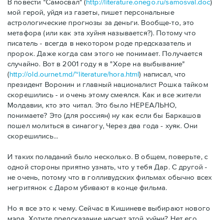
В повести "Самосвал" (
http://literature.onego.ru/samosval.doc
)
мой герой, уйдя из газеты, пишет персональные
астрологические прогнозы за деньги. Вообще-то, это
метафора (или как эта хуйня называется?). Потому что
писатель - всегда в некотором роде предсказатель и
пророк. Даже когда сам этого не понимает. Получается
случайно. Вот в 2001 году я в "Хоре на выбывание"
(
http://old.ournet.md/~literature/hora.html
) написал, что
президент Воронин и главный националист Рошка тайком
скорешились - и очень этому смеялся. Как и все жители
Молдавии, кто это читал. Это было НЕРЕАЛЬНО,
понимаете? Это (для россиян) ну как если бы Баркашов
пошел молиться в синагогу, Через два года - хуяк. Они
скорешились...
И таких поладаний было несколько. В общем, поверьте, с
одной стороны приятно узнать, что у тебя Дар. С другой -
не очень, потому что в голливудских фильмах обычно всех
негритянок с Даром убивают в конце фильма.
Но я все это к чему. Сейчас в Кишиневе выбирают нового
мэра. Хотите предсказание насчет этой хуйни? Нет его.