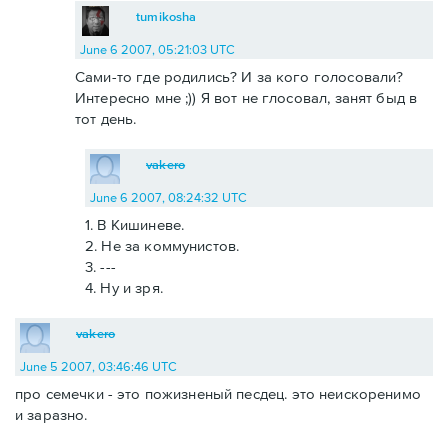
tumikosha
June 6 2007, 05:21:03 UTC
Сами-то где родились? И за кого голосовали?
Интересно мне ;)) Я вот не глосовал, занят быд в
тот день.
vakero
June 6 2007, 08:24:32 UTC
1. В Кишиневе.
2. Не за коммунистов.
3. ---
4. Ну и зря.
vakero
June 5 2007, 03:46:46 UTC
про семечки - это пожизненый песдец. это неискоренимо
и заразно.