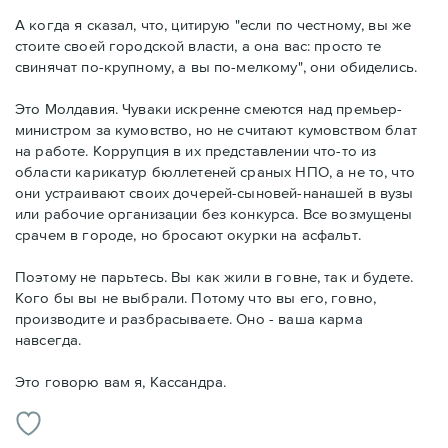
А когда я сказал, что, цитирую "если по честному, вы же
стоите своей городской власти, а она вас: просто те
свинячат по-крупному, а вы по-мелкому", они обиделись.
Это Молдавия. Чуваки искренне смеются над премьер-
министром за кумовство, но не считают кумовством блат
на работе. Коррупция в их представлении что-то из
области карикатур бюллетеней сраных НПО, а не то, что
они устраивают своих дочерей-сыновей-нанашей в вузы
или рабочие организации без конкурса. Все возмущены
срачем в городе, но бросают окурки на асфальт.
Поэтому не парьтесь. Вы как жили в говне, так и будете.
Кого бы вы не выбрали. Потому что вы его, говно,
производите и разбрасываете. Оно - ваша карма
навсегда.
Это говорю вам я, Кассандра.