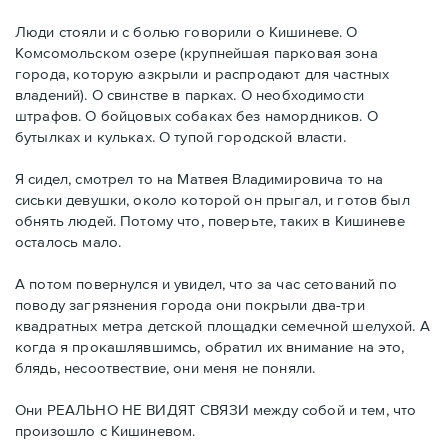
Люди стояли и с болью говорили о Кишиневе. О
Комсомольском озере (крупнейшая парковая зона
города, которую азкрыли и распродают для частных
владений). О свинстве в парках. О необходимости
штрафов. О бойцовых собаках без намордников. О
бутылках и кульках. О тупой городской власти.
Я сидел, смотрел то на Матвея Владимировича то на
сиськи девушки, около которой он прыгал, и готов был
обнять людей. Потому что, поверьте, таких в Кишиневе
осталось мало.
А потом повернулся и увидел, что за час сетований по
поводу загрязнения города они покрыли два-три
квадратных метра детской площадки семечной шелухой. А
когда я прокашлявшимсь, обратил их внимание на это,
блядь, несоотвествие, они меня не поняли.
Они РЕАЛЬНО НЕ ВИДЯТ СВЯЗИ между собой и тем, что
произошло с Кишиневом.