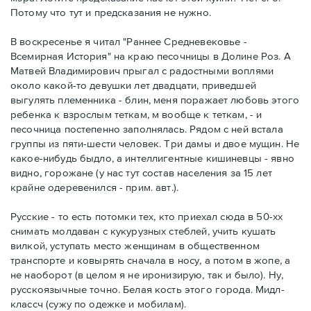
Потому что тут и предсказания не нужно.
В воскресенье я читал "Раннее Средневековье -
Всемирная История" на краю песочницы в Долине Роз. А
Матвей Владимирович прыгал с радостными воплями
около какой-то девушки лет двадцати, приведшей
выгулять племенника - блин, меня поражает любовь этого
ребенка к взрослым теткам, м вообще к теткам, - и
песочница постепенно заполнялась. Рядом с ней встала
группы из пяти-шести человек. Три дамы и двое мущин. Не
какое-нибудь быдло, а интеллигентные кишиневцы - явно
видно, горожане (у нас тут состав населения за 15 лет
крайне одеревенился - прим. авт.).
Русские - то есть потомки тех, кто приехал сюда в 50-хх
снимать молдаван с кукурузных стеблей, учить кушать
вилкой, уступать место женщинам в общественном
транспорте и ковырять сначала в носу, а потом в жопе, а
не наоборот (в целом я не иронизирую, так и было). Ну,
русскоязычные точно. Белая кость этого города. Мидл-
классч (сужу по одежке и мобилам).