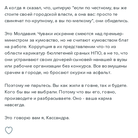
А когда я сказал, что, цитирую "если по честному, вы же
стоите своей городской власти, а она вас: просто те
свинячат по-крупному, а вы по-мелкому", они обиделись.
Это Молдавия. Чуваки искренне смеются над премьер-
министром за кумовство, но не считают кумовством блат
на работе. Коррупция в их представлении что-то из
области карикатур бюллетеней сраных НПО, а не то, что
они устраивают своих дочерей-сыновей-нанашей в вузы
или рабочие организации без конкурса. Все возмущены
срачем в городе, но бросают окурки на асфальт.
Поэтому не парьтесь. Вы как жили в говне, так и будете.
Кого бы вы не выбрали. Потому что вы его, говно,
производите и разбрасываете. Оно - ваша карма
навсегда.
Это говорю вам я, Кассандра.