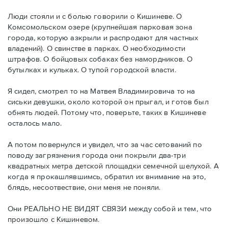
Люди стояли и с болью говорили о Кишиневе. О
Комсомольском озере (крупнейшая парковая зона
города, которую азкрыли и распродают для частных
владений). О свинстве в парках. О необходимости
штрафов. О бойцовых собаках без намордников. О
бутылках и кульках. О тупой городской власти.
Я сидел, смотрел то на Матвея Владимировича то на
сиськи девушки, около которой он прыгал, и готов был
обнять людей. Потому что, поверьте, таких в Кишиневе
осталось мало.
А потом повернулся и увидел, что за час сетований по
поводу загрязнения города они покрыли два-три
квадратных метра детской площадки семечной шелухой. А
когда я прокашлявшимсь, обратил их внимание на это,
блядь, несоотвествие, они меня не поняли.
Они РЕАЛЬНО НЕ ВИДЯТ СВЯЗИ между собой и тем, что
произошло с Кишиневом.