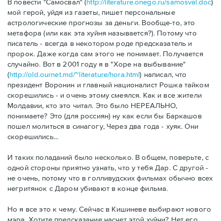
В повести "Самосвал" (
http://literature.onego.ru/samosval.doc
)
мой герой, уйдя из газеты, пишет персональные
астрологические прогнозы за деньги. Вообще-то, это
метафора (или как эта хуйня называется?). Потому что
писатель - всегда в некотором роде предсказатель и
пророк. Даже когда сам этого не понимает. Получается
случайно. Вот в 2001 году я в "Хоре на выбывание"
(
http://old.ournet.md/~literature/hora.html
) написал, что
президент Воронин и главный националист Рошка тайком
скорешились - и очень этому смеялся. Как и все жители
Молдавии, кто это читал. Это было НЕРЕАЛЬНО,
понимаете? Это (для россиян) ну как если бы Баркашов
пошел молиться в синагогу, Через два года - хуяк. Они
скорешились...
И таких поладаний было несколько. В общем, поверьте, с
одной стороны приятно узнать, что у тебя Дар. С другой -
не очень, потому что в голливудских фильмах обычно всех
негритянок с Даром убивают в конце фильма.
Но я все это к чему. Сейчас в Кишиневе выбирают нового
мэра. Хотите предсказание насчет этой хуйни? Нет его.