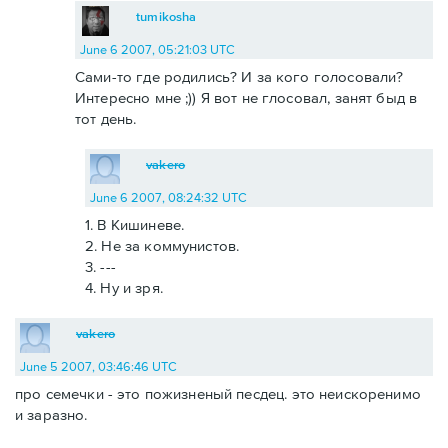
tumikosha
June 6 2007, 05:21:03 UTC
Сами-то где родились? И за кого голосовали?
Интересно мне ;)) Я вот не глосовал, занят быд в
тот день.
vakero
June 6 2007, 08:24:32 UTC
1. В Кишиневе.
2. Не за коммунистов.
3. ---
4. Ну и зря.
vakero
June 5 2007, 03:46:46 UTC
про семечки - это пожизненый песдец. это неискоренимо
и заразно.