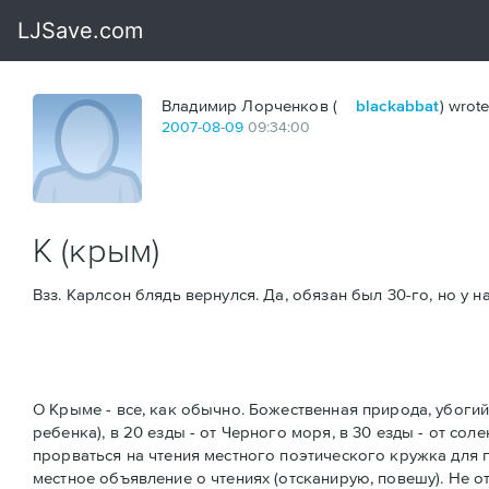
Владимир Лорченков (
blackabbat
) wrote
2007
-
08
-
09
09:34:00
К (крым)
Взз. Карлсон блядь вернулся. Да, обязан был 30-го, но у
О Крыме - все, как обычно. Божественная природа, убогий
ребенка), в 20 езды - от Черного моря, в 30 езды - от со
прорваться на чтения местного поэтического кружка для пе
местное объявление о чтениях (отсканирую, повешу). Не от