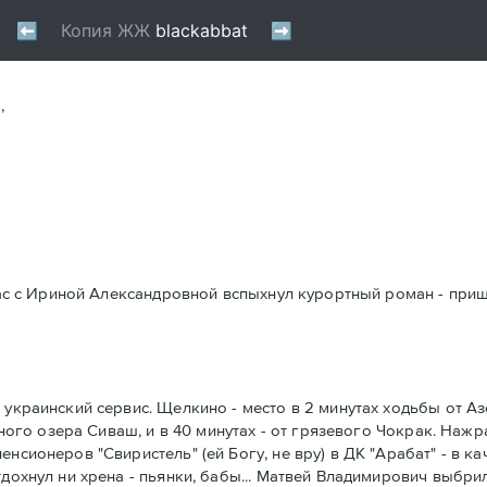
,
 нас с Ириной Александровной вспыхнул курортный роман - приш
 украинский сервис. Щелкино - место в 2 минутах ходьбы от А
леного озера Сиваш, и в 40 минутах - от грязевого Чокрак. Наж
нсионеров "Свиристель" (ей Богу, не вру) в ДК "Арабат" - в к
дохнул ни хрена - пьянки, бабы... Матвей Владимирович выбрил