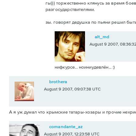
гы))) торжественно клянусь за время бо
разгосударствителями.
зы. говорят дедушка по пьяни решил быт
alt_md
August 9 2007, 08:36:3
нифкурсе... ноиниудевлён... :)
brothera
August 9 2007, 09:07:38 UTC
А я уж думал что крымские татары-хозары и прочие нехрис
comandante_az
August 9 2007, 12:23:58 UTC