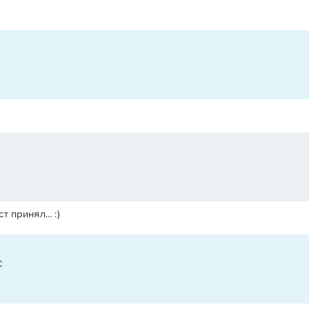
 принял... :)
C