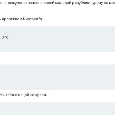
евого дежурства нанести нашей молодой републике урону не ме
ь кровником Киртоки?:)
2 UTC
ти тебя с мацой сожрали...