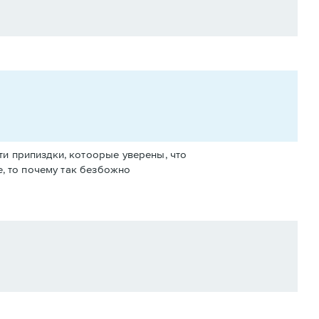
и припиздки, котоорые уверены, что
е, то почему так безбожно