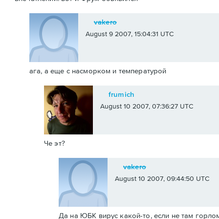
vakero
August 9 2007, 15:04:31 UTC
ага, а еще с насморком и температурой
frumich
August 10 2007, 07:36:27 UTC
Че эт?
vakero
August 10 2007, 09:44:50 UTC
Да на ЮБК вирус какой-то, если не там горл