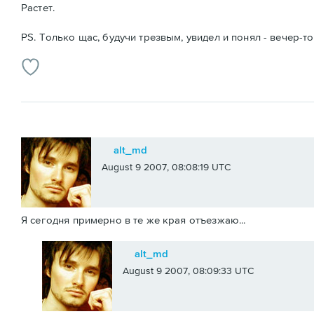
Растет.
PS. Только щас, будучи трезвым, увидел и понял - вечер-т
alt_md
August 9 2007, 08:08:19 UTC
Я сегодня примерно в те же края отъезжаю...
alt_md
August 9 2007, 08:09:33 UTC