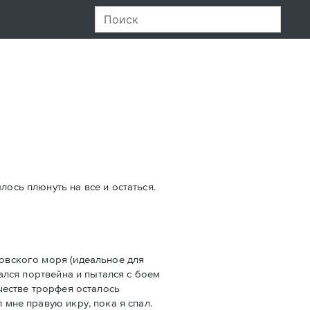
лось плюнуть на все и остаться.
зовского моря (идеальное для
рался портвейна и пытался с боем
ачестве трорфея осталось
 мне правую икру, пока я спал.