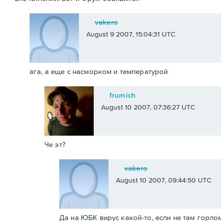
vakero
August 9 2007, 15:04:31 UTC
ага, а еще с насморком и температурой
frumich
August 10 2007, 07:36:27 UTC
Че эт?
vakero
August 10 2007, 09:44:50 UTC
Да на ЮБК вирус какой-то, если не там горл