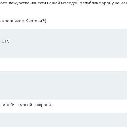
евого дежурства нанести нашей молодой републике урону не ме
ь кровником Киртоки?:)
2 UTC
ти тебя с мацой сожрали...