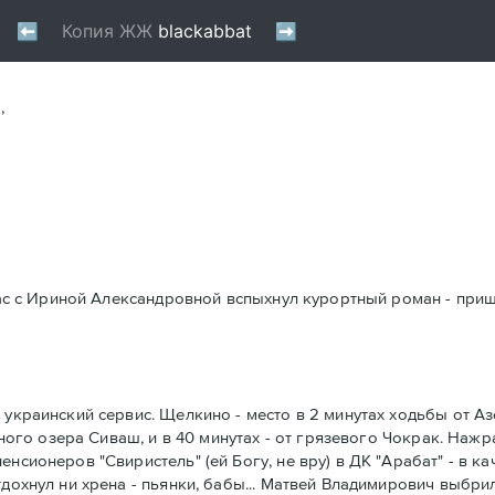
,
 нас с Ириной Александровной вспыхнул курортный роман - приш
 украинский сервис. Щелкино - место в 2 минутах ходьбы от А
леного озера Сиваш, и в 40 минутах - от грязевого Чокрак. Наж
нсионеров "Свиристель" (ей Богу, не вру) в ДК "Арабат" - в к
дохнул ни хрена - пьянки, бабы... Матвей Владимирович выбрил