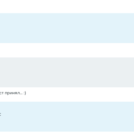
 принял... :)
C