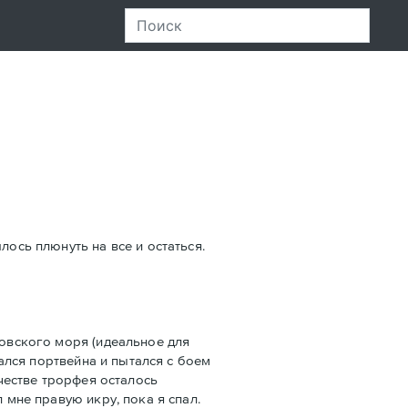
лось плюнуть на все и остаться.
зовского моря (идеальное для
рался портвейна и пытался с боем
ачестве трорфея осталось
 мне правую икру, пока я спал.