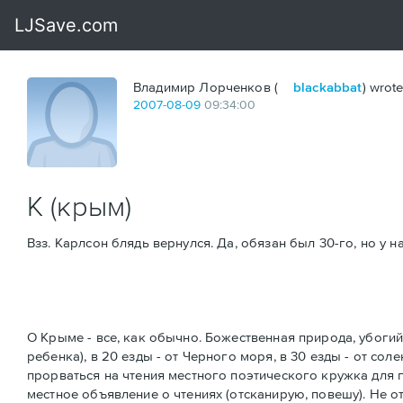
Владимир Лорченков (
blackabbat
) wrote
2007
-
08
-
09
09:34:00
К (крым)
Взз. Карлсон блядь вернулся. Да, обязан был 30-го, но у
О Крыме - все, как обычно. Божественная природа, убогий
ребенка), в 20 езды - от Черного моря, в 30 езды - от со
прорваться на чтения местного поэтического кружка для пе
местное объявление о чтениях (отсканирую, повешу). Не от