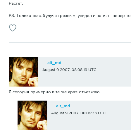
Растет.
PS. Только щас, будучи трезвым, увидел и понял - вечер-т
alt_md
August 9 2007, 08:08:19 UTC
Я сегодня примерно в те же края отъезжаю...
alt_md
August 9 2007, 08:09:33 UTC