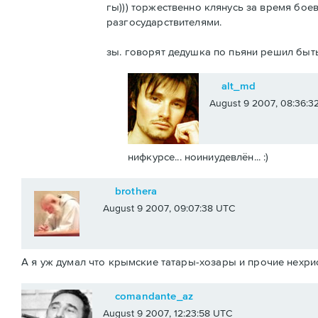
гы))) торжественно клянусь за время бо
разгосударствителями.
зы. говорят дедушка по пьяни решил быт
alt_md
August 9 2007, 08:36:3
нифкурсе... ноиниудевлён... :)
brothera
August 9 2007, 09:07:38 UTC
А я уж думал что крымские татары-хозары и прочие нехрис
comandante_az
August 9 2007, 12:23:58 UTC