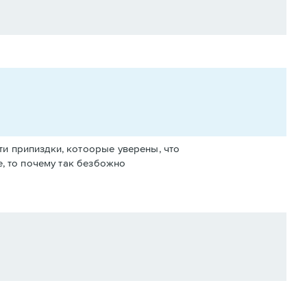
и припиздки, котоорые уверены, что
е, то почему так безбожно