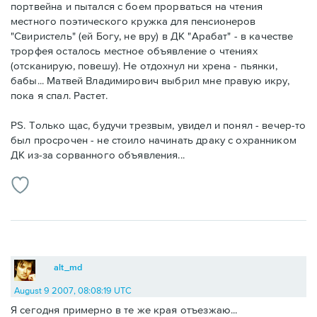
портвейна и пытался с боем прорваться на чтения
местного поэтического кружка для пенсионеров
"Свиристель" (ей Богу, не вру) в ДК "Арабат" - в качестве
трорфея осталось местное объявление о чтениях
(отсканирую, повешу). Не отдохнул ни хрена - пьянки,
бабы... Матвей Владимирович выбрил мне правую икру,
пока я спал. Растет.
PS. Только щас, будучи трезвым, увидел и понял - вечер-то
был просрочен - не стоило начинать драку с охранником
ДК из-за сорванного объявления...
alt_md
August 9 2007, 08:08:19 UTC
Я сегодня примерно в те же края отъезжаю...