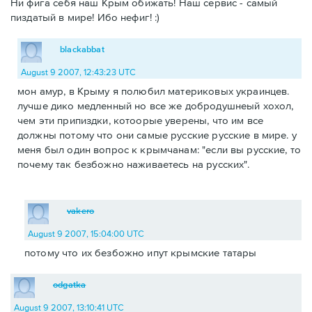
Ни фига себя наш Крым обижать! Наш сервис - самый
пиздатый в мире! Ибо нефиг! :)
blackabbat
August 9 2007, 12:43:23 UTC
мон амур, в Крыму я полюбил материковых украинцев.
лучше дико медленный но все же добродушнеый хохол,
чем эти припиздки, котоорые уверены, что им все
должны потому что они самые русские русские в мире. у
меня был один вопрос к крымчанам: "если вы русские, то
почему так безбожно наживаетесь на русских".
vakero
August 9 2007, 15:04:00 UTC
потому что их безбожно ипут крымские татары
odgatka
August 9 2007, 13:10:41 UTC