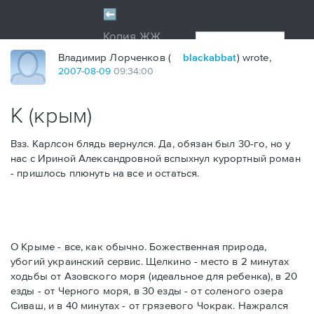
Владимир Лорченков (
blackabbat
) wrote,
2007
-
08
-
09
09:34:00
К (крым)
Взз. Карлсон блядь вернулся. Да, обязан был 30-го, но у
нас с Ириной Александровной вспыхнул курортный роман
- пришлось плюнуть на все и остаться.
О Крыме - все, как обычно. Божественная природа,
убогий украинский сервис. Щелкино - место в 2 минутах
ходьбы от Азовского моря (идеальное для ребенка), в 20
езды - от Черного моря, в 30 езды - от соленого озера
Сиваш, и в 40 минутах - от грязевого Чокрак. Нажрался