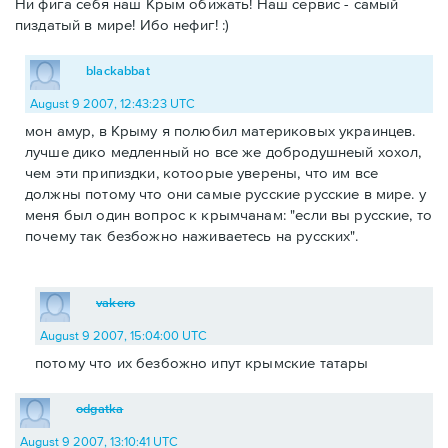
Ни фига себя наш Крым обижать! Наш сервис - самый
пиздатый в мире! Ибо нефиг! :)
blackabbat
August 9 2007, 12:43:23 UTC
мон амур, в Крыму я полюбил материковых украинцев.
лучше дико медленный но все же добродушнеый хохол,
чем эти припиздки, котоорые уверены, что им все
должны потому что они самые русские русские в мире. у
меня был один вопрос к крымчанам: "если вы русские, то
почему так безбожно наживаетесь на русских".
vakero
August 9 2007, 15:04:00 UTC
потому что их безбожно ипут крымские татары
odgatka
August 9 2007, 13:10:41 UTC