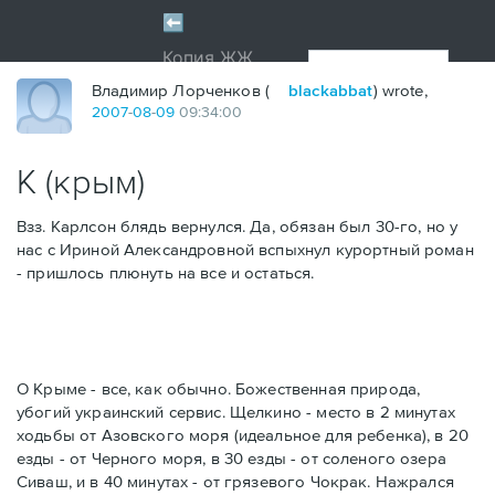
Владимир Лорченков (
blackabbat
) wrote,
2007
-
08
-
09
09:34:00
К (крым)
Взз. Карлсон блядь вернулся. Да, обязан был 30-го, но у
нас с Ириной Александровной вспыхнул курортный роман
- пришлось плюнуть на все и остаться.
О Крыме - все, как обычно. Божественная природа,
убогий украинский сервис. Щелкино - место в 2 минутах
ходьбы от Азовского моря (идеальное для ребенка), в 20
езды - от Черного моря, в 30 езды - от соленого озера
Сиваш, и в 40 минутах - от грязевого Чокрак. Нажрался