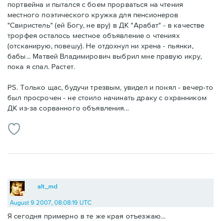
портвейна и пытался с боем прорваться на чтения
местного поэтического кружка для пенсионеров
"Свиристель" (ей Богу, не вру) в ДК "Арабат" - в качестве
трорфея осталось местное объявление о чтениях
(отсканирую, повешу). Не отдохнул ни хрена - пьянки,
бабы... Матвей Владимирович выбрил мне правую икру,
пока я спал. Растет.
PS. Только щас, будучи трезвым, увидел и понял - вечер-то
был просрочен - не стоило начинать драку с охранником
ДК из-за сорванного объявления...
alt_md
August 9 2007, 08:08:19 UTC
Я сегодня примерно в те же края отъезжаю...