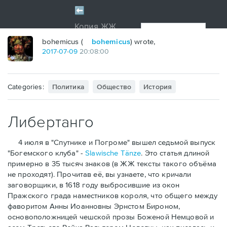
bohemicus (
bohemicus
) wrote,
2017
-
07
-
09
20:08:00
Categories:
Политика
Общество
История
Либертанго
4 июля в "Спутнике и Погроме" вышел седьмой выпуск
"Богемского клуба" -
Slawische Tänze
. Это статья длиной
примерно в 35 тысяч знаков (в ЖЖ тексты такого объёма
не проходят). Прочитав её, вы узнаете, что кричали
заговорщики, в 1618 году выбросившие из окон
Пражского града наместников короля, что общего между
фаворитом Анны Иоанновны Эрнстом Бироном,
основоположницей чешской прозы Боженой Немцовой и