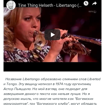
Название Libertango образовано слиянием слов Libertad
и Tango. Эту вещицу написал в 1974 году аргентинец
Астор Пьяццола. На мой взгляд, она подходит для
завершения данного текста как нельзя лучше. Но я
допускаю мысль, что многие читатели как "Богемских
манускриптов", так "Богемского клуба", могут обладать