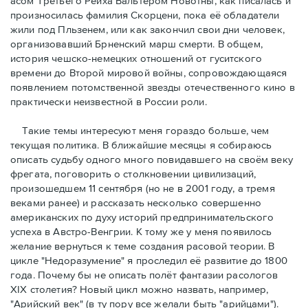
асом Третьего Рейха Вальтером Новотны, как писалась и
произносилась фамилия Скорцени, пока её обладатели
жили под Пльзенем, или как закончил свои дни человек,
организовавший Брненский марш смерти. В общем,
история чешско-немецких отношений от гуситского
времени до Второй мировой войны, сопровождающаяся
появлением потомственной звезды отечественного кино в
практически неизвестной в России роли.
Такие темы интересуют меня гораздо больше, чем
текущая политика. В ближайшие месяцы я собираюсь
описать судьбу одного много повидавшего на своём веку
фрегата, поговорить о столкновении цивилизаций,
произошедшем 11 сентября (но не в 2001 годy, а тремя
веками ранее) и рассказать несколькo совершенно
американских по духу историй предпринимательского
успеха в Австро-Венгрии. К тому же у меня появилось
желание вернуться к теме создания расовой теории. В
цикле "Недоразумение" я проследил её развитие до 1800
года. Почему бы не описать полёт фантазии расологов
XIX столетия? Новый цикл можно назвать, например,
"Арийский век" (в ту пору все желали быть "арийцами").