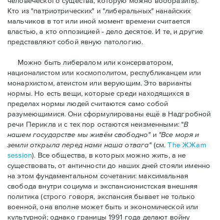
человеческого существа, которую можно вообразить).
Кто из "патриотрических" и "либеральных" нанайских
мальчиков в тот или иной момент времени считается
властью, а кто оппозицией - дело десятое. И те, и другие
представляют собой явную патологию.
Можно быть либералом или консерватором,
националистом или космополитом, республиканцем или
монархистом, атеистом или верующим. Это варианты
нормы. Но есть вещи, которые среди находящихся в
пределах нормы людей считаются само собой
разумеющимися. Они сформулированы ещё в Надгробной
речи Перикла и с тех пор остаются неизменными: "
В
нашем государстве мы живём свободно"
и
"Все моря и
земли открыла перед нами наша отвага"
(см.
T
he ЖЖam
session
). Все общества, в которых можно жить, а не
существовать, от античности до наших дней стояли именно
на этом фундаментальном сочетании: максимальная
свобода внутри социума и экспансионистская внешняя
политика (строго говоря, экспансия бывает не только
военной, она вполне может быть и экономической или
культурной; однако границы 1991 года делают войну