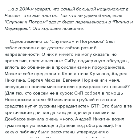
...а в 2014-м уверял, что самый большой националист в
России - это всё-таки он. Так что не удивляйтесь, если
"Спутник и Погром" вдруг будет переименован в "Путина и
Медведева". Это хорошее название.
Одновременно со "Спутником и Погромом" был
заблокирован ещё десяток сайтов разной
направленности. О них я ничего не могу сказать, но
претензии, предъявленные СиПу, подчёркнуто абсурдны,
вплоть до обвинений в происламизме и проукраинстве.
Можете себе представить Константина Крылова, Андрея
Никитина, Сергея Махова, Евгения Норина или меня,
пишущих с происламистских или проукраинских позиций?
(Для тех, кто совсем не в курсе: СиП собрал в помощь
Новороссии около 60 миллионов рублей и на свои
средства купил русским ирредентистам БТР. Это было в те
критические дни, когда каждая единица техники на
Донбассе значила очень много. Андрей Никитин возил
гуманитарную помощь в Донецк под обстрелами). На
какую публику были рассчитаны утверждения о