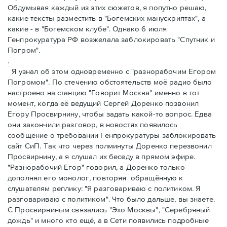
Обдумывая каждый из этиx сюжетов, я попутно решаю,
какие тексты разместить в "Богемских манускриптах", а
какие - в "Богемском клубе". Однако 6 июля
Генпрокуратура РФ возжелала заблокировать "Спутник и
Погром".
.
Я узнал об этом одновременно с "разнорабочим Егором
Погромом". По стечению обстоятельств моё радио былo
настроено на станцию "Говорит Москва" именно в тот
момент, когда её ведущий Сергей Доренко позвонил
Егорy Просвирнинy, чтобы задать какой-то вопрос. Едва
они закончили разговор, в новостях появилось
сообщение о требовании Генпрокуратуры заблокировать
сайт СиП. Так что через полминуты Доренко перезвонил
Просвирнину, а я слушал их беседу в прямом эфире.
"Разнорабочий Егор" говорил, а Доренко только
дополнял его монолог, повторяя обращённую к
слушaтелям реплику: "Я разговариваю с политиком. Я
разговариваю с политиком". Что было дальше, вы знаете.
С Просвирниным связались "Эхо Москвы", "Серебряный
дождь" и много кто ещё, а в Сети появились подробные