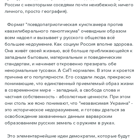
России с некоторыми соседями почти неизбежной; ничего
личного, просто география).
Формат "псевдопатриотическая кунсткамера против
квазилиберального паноптикума" очевидным образом
всем надоел и вызывает у русского общества всё
большее недоумение. Как социум Россия вполне здорова.
Она живёт своей жизнью, всё больше приближающейся к
западным бытовым, материальным и поведенческим
стандартам, и начинает откровенно презирать обе
ненормальные тусовки. А СиП нормален. В этом и кроется
причина его популярности. Его создали люди, прекрасно
понимающие, что единственный приемлемый образ жизни
в современном мире - западный, а свобода слова и
частная собственность - абсолютные ценности. При этом
они столь же ясно понимают, что "независимая Украина" -
это историческое недоразумение, и готовы драться за
освобождение захваченных данным варварским
образованием русских земель с оружием в руках.
Это элементарнейшие идеи демократии, которые будут