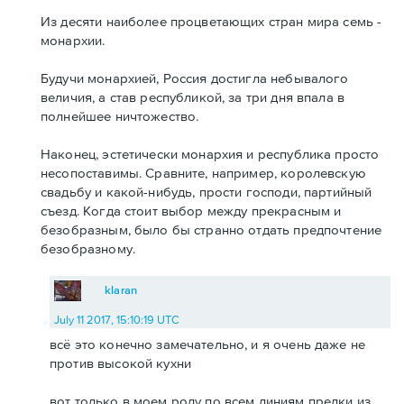
Из десяти наиболее процветающих стран мира семь -
монархии.
Будучи монархией, Россия достигла небывалого
величия, а став республикой, за три дня впала в
полнейшее ничтожество.
Наконец, эстетически монархия и республика просто
несопоставимы. Сравните, например, королевскую
свадьбу и какой-нибудь, прости господи, партийный
съезд. Когда стоит выбор между прекрасным и
безобразным, было бы странно отдать предпочтение
безобразному.
klaran
July 11 2017, 15:10:19 UTC
всё это конечно замечательно, и я очень даже не
против высокой кухни
вот только в моем роду по всем линиям предки из