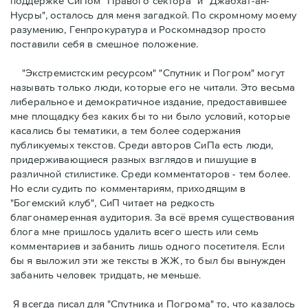
поддержке СиПом "Правого сектора" и "Джабхат-ан-
Нусры", осталось для меня загадкой. По скромному моему
разумению, Генпрокуратура и Роскомнадзор просто
поставили себя в смешное положение.
"Экстремистcким ресурсом" "Спутник и Погром" могут
называть только люди, которые его не читали. Это весьма
либеральное и демократичное издание, предоставившее
мне площадку без каких бы то ни было условий, которые
касались бы тематики, а тем более содержания
публикуемых текстов. Среди авторов СиПа есть люди,
придерживающиеся разных взглядов и пишущие в
различной стилистике. Среди комментаторов - тем более.
Но если судить по комментариям, приходящим в
"Богемский клуб", СиП читает на редкость
благонамеренная аудитория. За всё время существования
блога мне пришлось удалить всего шесть или семь
комментариев и забанить лишь одного посетителя. Если
бы я выложил эти же тексты в ЖЖ, то был бы вынужден
забанить человек тридцать, не меньше.
Я всегда писал для "Спутника и Погрома" то, что казалось