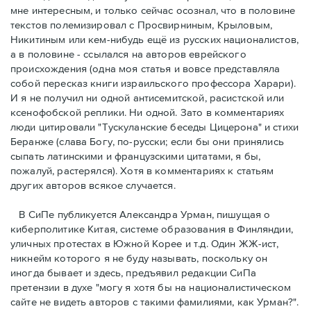
мне интересным, и только сейчас осознал, что в половине
текстов полемизировал с Просвирниным, Крыловым,
Никитиным или кем-нибудь ещё из русских националистов,
а в половине - ссылался на авторов еврейского
происхождения (одна моя статья и вовсе представляла
собой перeсказ книги израильского профессора Харари).
И я не получил ни одной антисемитской, расистской или
ксенофобской реплики. Ни одной. Зато в комментариях
люди цитировали "Тускуланские беседы Цицерона" и стихи
Беранже (cлава Богу, по-русски; eсли бы они принялись
сыпать латинскими и французскими цитатами, я бы,
пожалуй, растерялся). Хотя в комментариях к статьям
других авторов всякое случается.
В СиПе публикуется Александра Урман, пишущая о
киберполитике Китая, системе образования в Финляндии,
уличных протестах в Южной Корее и т.д. Один ЖЖ-ист,
никнейм которого я не буду называть, поскольку он
иногда бывает и здесь, предъявил редакции СиПа
претензии в духе "могу я хотя бы на националистическом
сайте не видеть авторов с такими фамилиями, как Урман?".