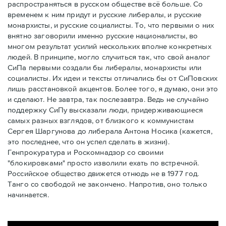
распространяться в русском обществе всё больше. Со
временем к ним придут и русские либералы, и русские
монархисты, и русские социалисты. То, что первыми о них
внятно заговорили именно русские националисты, во
многом результат усилий нескольких вполне конкретных
людей. В принципе, могло случиться так, что свой аналог
СиПа первыми создали бы либералы, монархисты или
социалисты. Их идеи и тексты отличались бы от СиПовских
лишь расстановкой акцентов. Более того, я думаю, они это
и сделают. Не завтра, так послезавтра. Ведь не случайно
поддержку СиПу высказали люди, придерживающиеся
самых разных взглядов, от близкого к коммунистам
Сергея Шаргунова до либерала Антона Носика (кажется,
это последнее, что он успел сделать в жизни).
Генпрокуратура и Роскомнадзор со своими
"блокировками" просто изволили ехать по встречной.
Российское общество движется отнюдь не в 1977 год.
Танго со свободой не закончено. Напротив, оно только
начинается.