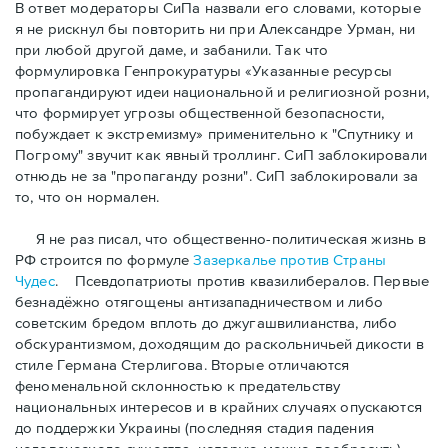
В ответ модераторы СиПа назвали его словами, которые
я не рискнул бы повторить ни при Александре Урман, ни
при любой другой даме, и забанили. Так что
формулировка Генпрокуратуры «Указанные ресурсы
пропагандируют идеи национальной и религиозной розни,
что формирует угрозы общественной безопасности,
побуждает к экстремизму» применительно к "Спутнику и
Погрому" звучит как явный троллинг. СиП заблокировали
отнюдь не за "пропаганду розни". СиП заблокировали за
то, что он нормален.
Я не раз писал, что общественно-политическая жизнь в
РФ строится по формуле
Зазеркалье против Страны
Чудес
. Псевдопатриоты против квазилибералов. Первые
безнадёжно отягощены антизападничеством и либо
советским бредом вплоть до джугашвилианства, либо
обскурантизмом, доходящим до раскольничьей дикости в
стиле Германа Стерлигова. Вторые отличаются
феноменальной склонностью к предательству
национальных интересов и в крайних случаях опускаются
до поддержки Украины (последняя стадия падения