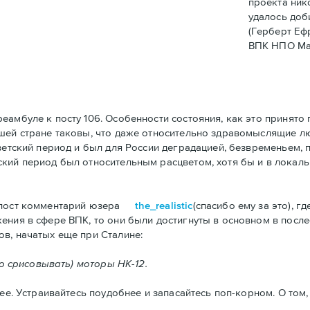
проекта ник
удалось доб
(Герберт Еф
ВПК НПО Ма
амбуле к посту 106. Особенности состояния, как это принято 
ашей стране таковы, что даже относительно здравомыслящие 
ветский период и был для России деградацией, безвременьем, 
кий период был относительным расцветом, хотя бы и в локальн
 пост комментарий юзера
the_realistic
(спасибо ему за это), г
ния в сфере ВПК, то они были достигнуты в основном в послес
в, начатых еще при Сталине:
го срисовывать) моторы НК-12.
ее. Устраивайтесь поудобнее и запасайтесь поп-корном. О том,