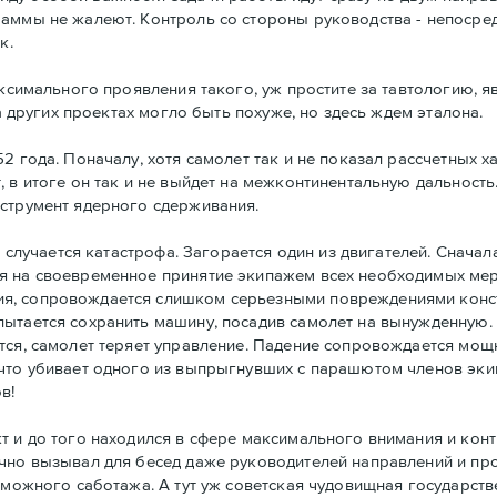
аммы не жалеют. Контроль со стороны руководства - непосре
к.
аксимального проявления такого, уж простите за тавтологию, 
на других проектах могло быть похуже, но здесь ждем эталона.
2 года. Поначалу, хотя самолет так и не показал рассчетных х
 в итоге он так и не выйдет на межконтинентальную дальность.
нструмент ядерного сдерживания.
а случается катастрофа. Загорается один из двигателей. Снача
 на своевременное принятие экипажем всех необходимых мер, 
я, сопровождается слишком серьезными повреждениями конст
пытается сохранить машину, посадив самолет на вынужденную
тся, самолет теряет управление. Падение сопровождается мощ
что убивает одного из выпрыгнувших с парашютом членов эки
в!
т и до того находился в сфере максимального внимания и конт
чно вызывал для бесед даже руководителей направлений и про
озможного саботажа. А тут уж советская чудовищная государс