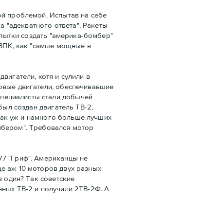
ой проблемой. Испытав на себе
 "адекватного ответа". Ракеты
опытки создать "америка-бомбер"
 ВПК, как "самые мощные в
вигатели, хотя и сулили в
товые двигатели, обеспечивавшие
пециалисты стали добычей
был создан двигатель ТВ-2,
 так уж и намного больше лучших
мбером". Требовался мотор
77 "Гриф". Американцы не
е аж 10 моторов двух разных
в один? Так советские
нных ТВ-2 и получили 2ТВ-2Ф. А