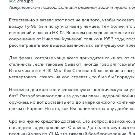
Американский подход. Если для решения задачи нужно пос
Естественно я затеял этот пост не для того, чтобы показ
воздух Ту-95, был по сути слизан у немцев. Тем более, ч
изменений и назван НК-12. Впрочем последние немецкие сп
сокращение от Николай Кузнецов) только в 1953 году, пос
рассматривать все вышесказанное, как затянувшуюся пре
Две фразы, которые чаще всего приходится слышать от ст
сталинисты, если таковые бывают, иногда говорят "сажать
В том числе и в ВПК. Мол без Сталина обнаглевшие от все
четвертовать
,
сажать на кол
, стрелять, то был бы "порядо
Напомню для краткости сложившуюся политическую ситуа
баз". Разрабатывают один за другим планы ядерной войны
оружием, но вот доставить его до американского контине
целям в Европе. Но это, как Вы понимаете, слону дробина.
Срочно нужно средство доставки. Это вопрос, возможно, 
последние годы правления Сталина. До полета спутника ещ
реальный удар по США это тяжелый бомбардировщик. В ви