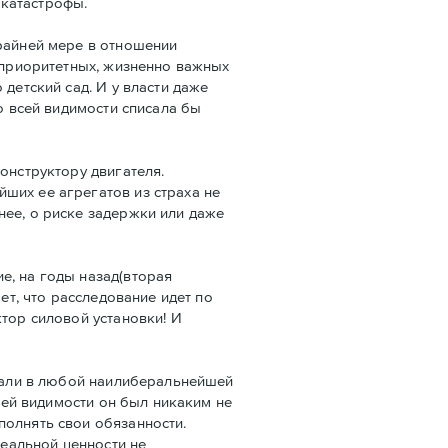
 катастрофы.
крайней мере в отношении
х приоритетных, жизненно важных
детский сад. И у власти даже
о всей видимости списала бы
онструктору двигателя.
ших ее агрегатов из страха не
нее, о риске задержки или даже
е, на годы назад(вторая
ет, что расследование идет по
тор силовой установки! И
гнали в любой наилиберальнейшей
всей видимости он был никаким не
полнять свои обязанности.
реальной ценности не