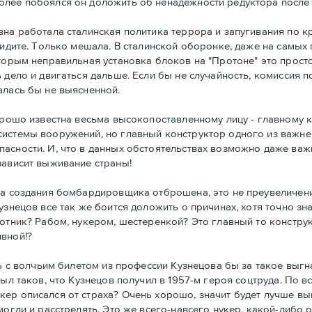
олее побоялся он доложить об ненадежности редуктора после
вна работала сталинская политика террора и запугивания по 
 видите. Только мешала. В сталинской оборонке, даже на самы
торым неправильная установка блоков на "Протоне" это просто 
 дело и двигаться дальше. Если бы не случайность, комиссия п
алась бы не выясненной.
орошо известна весьма высокопоставленному лицу - главному к
истемы вооружений, но главный конструктор одного из важней
асности. И, что в данных обстоятельствах возможно даже важ
зависит выживание страны!
ма создания бомбардировщика отброшена, это не преувеличени
знецов все так же боится доложить о причинах, хотя точно зна
отник? Рабом, нукером, шестеренкой? Это главный то конструк
вной!?
ать с волчьим билетом из профессии Кузнецова бы за такое вы
был таков, что Кузнецов получил в 1957-м героя соцтруда. По 
ер описался от страха? Очень хорошо, значит будет лучше вы
могли и расстрелять. Это же всего-навсего нукер, какой-либо 