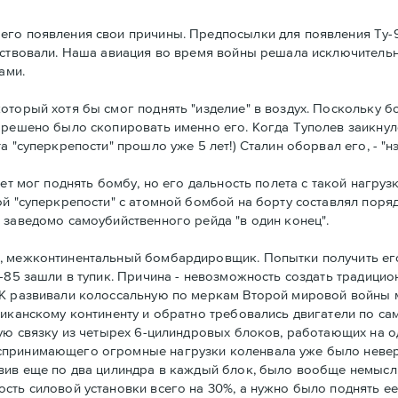
его появления свои причины. Предпосылки для появления Ту-
тствовали. Наша авиация во время войны решала исключительн
ами.
оторый хотя бы смог поднять "изделие" в воздух. Поскольку 
 решено было скопировать именно его. Когда Туполев заикнулс
 "суперкрепости" прошло уже 5 лет!) Сталин оборвал его, - "нэ
лет мог поднять бомбу, но его дальность полета с такой нагру
й "суперкрепости" с атомной бомбой на борту составлял поряд
 заведомо самоубийственного рейда "в один конец".
й, межконтинентальный бомбардировщик. Попытки получить ег
у-85 зашли в тупик. Причина - невозможность создать традици
4К развивали колоссальную по меркам Второй мировой войны м
ериканскому континенту и обратно требовались двигатели по 
ную связку из четырех 6-цилиндровых блоков, работающих на 
спринимающего огромные нагрузки коленвала уже было невер
авив еще по два цилиндра в каждый блок, было вообще немысл
сть силовой установки всего на 30%, а нужно было поднять ее