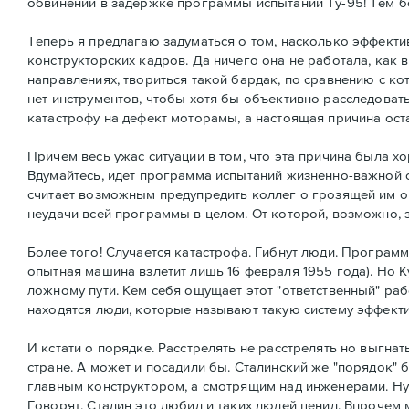
обвинений в задержке программы испытаний Ту-95! Тем б
Теперь я предлагаю задуматься о том, насколько эффекти
конструкторских кадров. Да ничего она не работала, как
направлениях, твориться такой бардак, по сравнению с ко
нет инструментов, чтобы хотя бы объективно расследовать
катастрофу на дефект моторамы, а настоящая причина ост
Причем весь ужас ситуации в том, что эта причина была х
Вдумайтесь, идет программа испытаний жизненно-важной с
считает возможным предупредить коллег о грозящей им оп
неудачи всей программы в целом. От которой, возможно, 
Более того! Случается катастрофа. Гибнут люди. Програм
опытная машина взлетит лишь 16 февраля 1955 года). Но Ку
ложному пути. Кем себя ощущает этот "ответственный" раб
находятся люди, которые называют такую систему эффекти
И кстати о порядке. Расстрелять не расстрелять но выгн
стране. А может и посадили бы. Сталинский же "порядок" 
главным конструктором, а смотрящим над инженерами. Нук
Говорят, Сталин это любил и таких людей ценил. Впрочем 