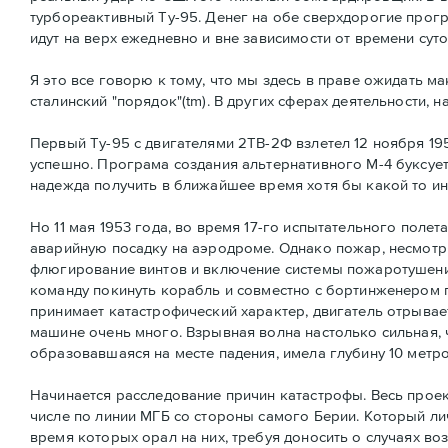
турбореактивный Ту-95. Денег на обе сверхдорогие прогр
идут на верх ежедневно и вне зависимости от времени суто
Я это все говорю к тому, что мы здесь в праве ожидать м
сталинский "порядок"(tm). В других сферах деятельности, 
Первый Ту-95 с двигателями 2ТВ-2Ф взлетел 12 ноября 195
успешно. Програма создания альтернативного М-4 буксует,
надежда получить в ближайшее время хотя бы какой то и
Но 11 мая 1953 года, во время 17-го испытательного полет
аварийную посадку на аэродроме. Однако пожар, несмотря
флюгирование винтов и включение системы пожаротушени
команду покинуть корабль и совместно с бортинженером 
принимает катастрофический характер, двигатель отрывае
машине очень много. Взрывная волна настолько сильная, 
образовавшаяся на месте падения, имела глубину 10 метро
Начинается расследование причин катастрофы. Весь проек
числе по линии МГБ со стороны самого Берии. Который ли
время которых орал на них, требуя доносить о случаях в