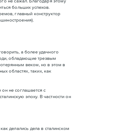
ого не сажал. Благодаря этому
иться больших успехов.
ремов, главный конструктор
шиностроения).
говорить, а более удачного
люди, обладающие трезвым
потерянным веком, но в этом в
ых областях, таких, как
де он не соглашается с
талинскую эпоху. В частности он
 как делались дела в сталинском