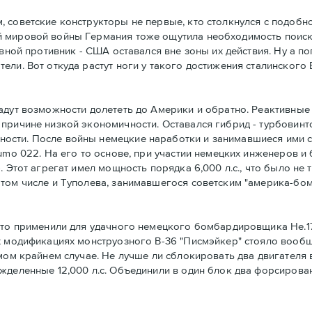
 советские конструкторы не первые, кто столкнулся с подобн
 мировой войны Германия тоже ощутила необходимость поиска
овной противник - США оставался вне зоны их действия. Ну а п
ели. Вот откуда растут ноги у такого достижения сталинского
дут возможности долететь до Америки и обратно. Реактивные д
 причине низкой экономичности. Оставался гибрид - турбовин
ости. После войны немецкие наработки и занимавшиеся ими с
umo 022. На его то основе, при участии немецких инженеров и 
. Этот агрегат имел мощность порядка 6,000 л.с., что было не
 том числе и Туполева, занимавшегося советским "америка-бо
 что применили для удачного немецкого бомбардировщика He.1
х модификациях монструозного B-36 "Писмэйкер" стояло вообщ
мом крайнем случае. Не лучше ли сблокировать два двигателя 
жделенные 12,000 л.с. Объединили в один блок два форсирова