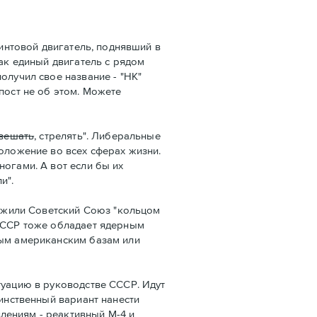
винтовой двигатель, поднявший в
как единый двигатель с рядом
олучил свое название - "НК"
пост не об этом. Можете
вешать
, стрелять". Либеральные
оложение во всех сферах жизни.
огами. А вот если бы их
и".
ужили Советский Союз "кольцом
 СССР тоже обладает ядерным
вым американским базам или
туацию в руководстве СССР. Идут
динственный вариант нанести
лениям - реактивный М-4 и