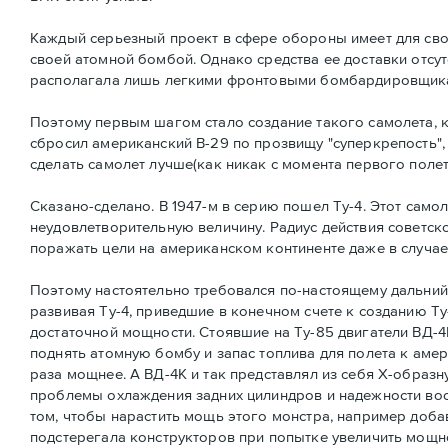
Каждый серьезный проект в сфере обороны имеет для сво
своей атомной бомбой. Однако средства ее доставки отсу
располагала лишь легкими фронтовыми бомбардировщик
Поэтому первым шагом стало создание такого самолета, к
сбросил американский B-29 по прозвищу "суперкрепость",
сделать самолет лучше(как никак с момента первого полета
Сказано-сделано. В 1947-м в серию пошел Ту-4. Этот само
неудовлетворительную величину. Радиус действия советско
поражать цели на американском континенте даже в случае
Поэтому настоятельно требовался по-настоящему дальни
развивая Ту-4, приведшие в конечном счете к созданию Т
достаточной мощности. Стоявшие на Ту-85 двигатели ВД-
поднять атомную бомбу и запас топлива для полета к ам
раза мощнее. А ВД-4К и так представлял из себя X-образ
проблемы охлаждения задних цилиндров и надежности во
том, чтобы нарастить мощь этого монстра, например доб
подстерегала конструкторов при попытке увеличить мощно