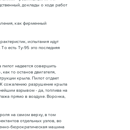
дственный, доклады о ходе работ
явления, как фирменный
арактеристик, испытания идут
 То есть Ту-95 это последняя
ла пилот надеется совершить
как то останов двигателя,
рукции крыла. Пилот отдает
. К сожалению разрушение крыла
нейшим взрывом - да, топлива на
пажа прямо в воздухе. Воронка,
роля на самом верху, в том
ектантов отдельных узлов, во
твенно-бюрократическая машина