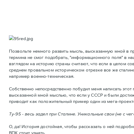
Позвольте немного развить мысль, высказанную мной в пре
термина не смог подобрать, "информационного поля" в н
взглядом на историю страны считают, что если в целом со
среднем провальном историческом отрезке все же сталинс
например военно-техническая.
Собственно непосредственно побудил меня написать этот
высказанной мной мыслью, что если у СССР и были достиже
приводит как положительный пример один из мега-проекто
Ту-95 - весь задел при Сталине. Уникальные свои (не с че
О, да! История достойная, чтобы рассказать о ней подробн
ВПК стоит узнать.