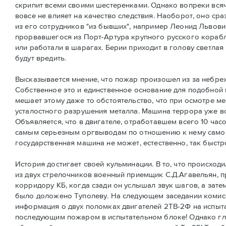
скрипит всеми своими шестеренками. Однако вопреки вся
вовсе не влияет на качество следствия. Наоборот, оно ср
из его сотрудников "из бывших", например Леонид Львов
прорвавшегося из Порт-Артура крупного русского корабл
или работали в шарагах. Берии приходит в голову светлая м
будут вредить.
Высказывается мнение, что пожар произошел из за небре
Собственное это и единственное основание для подобной в
мешает этому даже то обстоятельство, что при осмотре м
усталостного разрушения металла. Машина террора уже во
Объявляется, что в двигателе, отработавшем всего 10 час
самым серьезным оргвыводам по отношению к нему самому
государственная машина не может, естественно, так быстр
История достигает своей кульминации. В то, что происход
из двух стрелочников военный приемщик С.Д.Агавельян, п
корридору КБ, когда сзади он услышал звук шагов, а затем
было доложено Туполеву. На следующем заседании комисс
информация о двух поломках двигателей 2ТВ-2Ф на испыта
последующим пожаром в испытательном блоке! Однако гл