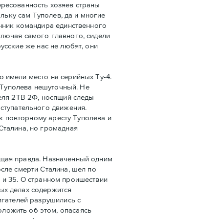
ересованность хозяев страны
льку сам Туполев, да и многие
енник командира единственного
лючая самого главного, сидели
русские же нас не любят, они
 имели место на серийных Ту-4.
Б Туполева нешуточный. Не
еля 2ТВ-2Ф, носящий следы
ступательного движения.
 к повторному аресту Туполева и
Сталина, но громадная
оящая правда. Назначенный одним
сле смерти Сталина, шел по
4 и 35. О странном проишествии
ых делах содержится
игателей разрушились с
ложить об этом, опасаясь