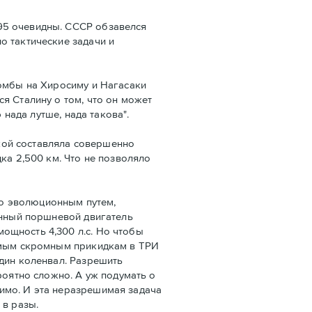
95 очевидны. СССР обзавелся
о тактические задачи и
бомбы на Хиросиму и Нагасаки
я Сталину о том, что он может
 нада лутше, нада такова".
зкой составляла совершенно
ка 2,500 км. Что не позволяло
о эволюционным путем,
онный поршневой двигатель
ощность 4,300 л.с. Но чтобы
самым скромным прикидкам в ТРИ
один коленвал. Разрешить
оятно сложно. А уж подумать о
имо. И эта неразрешимая задача
 в разы.