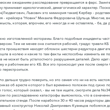
ческим ожиданиям расследование превращается в фарс. Заинт
азу принимает идеологический, демагогический характер. Поско
ич(Людвигович, Львович это мимикрия такая) Кербер - родств
я - крейсера "Новик" Михаила Федоровича Шульца. Многие, вк
ысль, которая, впрочем, его никогда и не оставляла, - ба, да 
жно изготовленной моторамы. Благо подобные инциденты часто
ерсии. Тем не менее она считается рабочей, градус травли К
еста проишествия находят обломок шестерни редуктора двигат
шла в колею и какие то там факты неспособны изменить ее по
ов не может быть усталостного разрушения деталей. Дело идет
 и работникам его КБ. Все это происходит уже после смерти 
о перестроиться.
ило дальше трудно поверить, но это самая что ни на есть наст
риказ об аресте которого был временно положен под сукно по
 голос, который сказал, - вы не там ищете, смотрите дела No3
ии по расследованию катастрофы выяснилось, что в означенн
тельном стенде. После наработки 30 и 40 часов редукторы дв
авный конструктор Николай Дмитриевич Кузнецов побоялся до