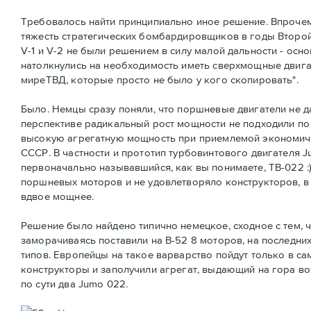
Требовалось найти принципиально иное решение. Впрочем,
тяжесть стратегических бомбардировщиков в годы Второй
V-1 и V-2 не были решением в силу малой дальности - осн
натолкнулись на необходимость иметь сверхмощные двигат
миреТВД, которые просто не было у кого скопировать".
Было. Немцы сразу поняли, что поршневые двигатели не да
перспективе радикальный рост мощности не подходили по
высокую агрегатную мощность при приемлемой экономичн
СССР. В частности и прототип турбовинтового двигателя J
первоначально называвшийся, как вы понимаете, ТВ-022 :)
поршневых моторов и не удовлетворяло конструкторов, в
вдвое мощнее.
Решение было найдено типично немецкое, сходное с тем,
заморачиваясь поставили на B-52 8 моторов, на последни
типов. Европейцы на такое варварство пойдут только в са
конструкторы и заполучили агрегат, выдающий на гора во
по сути два Jumo 022.