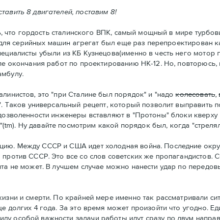
тавить 8 двигателей, поставим 8!
ать, что гордость сталинского ВПК, самый мощный в мире турбо
то для серийных машин агрегат был еще раз перепроектирован 
ециалисты убыли из КБ Кузнецова(именно в честь него мотор п
ле окончания работ по проектированию НК-12. Но, повторюсь, 
амбулу.
алинистов, это "при Сталине был порядок" и "надо
колесовать
,
". Таков универсальный рецепт, который позволит выправить п
дозволенности инженеры вставляют в "Протоны" блоки кверху н
к"(tm). Ну давайте посмотрим какой порядок был, когда "стрелял
цию. Между СССР и США идет холодная война. Последние окр
 против СССР. Это все со слов советских же пропагандистов.
нта не может. В лучшем случае можно нанести удар по передо
жизни и смерти. По крайней мере именно так рассматривали си
е долгих 4 года. За это время может произойти что угодно. Е
ду особой важности задачи работы идут сразу по двум направ