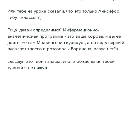
Или тебе на уроке сказали, что это только Анисифор
Гибу - классег?:)
Гица, давай определимся) Инфармационно-
аналетическая программа - это ваша корова, и вы ее
доите. Ее сам Мракивгенич курирует, а он ведь верный
пулоглот твоего в ротсовалы Варонена, разве нет?:)
зы. даун это твой папаша. иного объяснения твоей
тупости я не вижу))