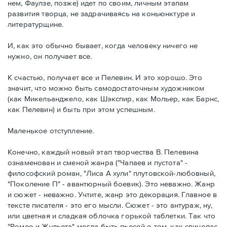
нем, Фаулзе, позже) идет по своим, личным этапам
развития творца, не задрачиваясь на коньюнктуре и
литературщине.
И, как это обычно бывает, когда человеку ничего не
нужно, он получает все.
К счастью, получает все и Пелевин. И это хорошо. Это
значит, что можно быть самодостаточным художником
(как Микельанджело, как Шэкспир, как Мольер, как Барнс,
как Пелевин) и быть при этом успешным.
Маленькое отступление.
Конечно, каждый новый этап творчества В. Пелевина
ознаменован и сменой жанра ("Чапаев и пустота" -
философский роман, "Лиса А хули" плутовской-любовный,
"Поколение П" - авантюрный боевик). Это неважно. Жанр
и сюжет - неважно. Учтите, жанр это декорация. Главное в
тексте писателя - это его мысли. Сюжет - это антураж, ну,
или цветная и сладкая облочка горькой таблетки. Так что
"Ромео и Жульета" могла быть пьесой о том, как свинопас