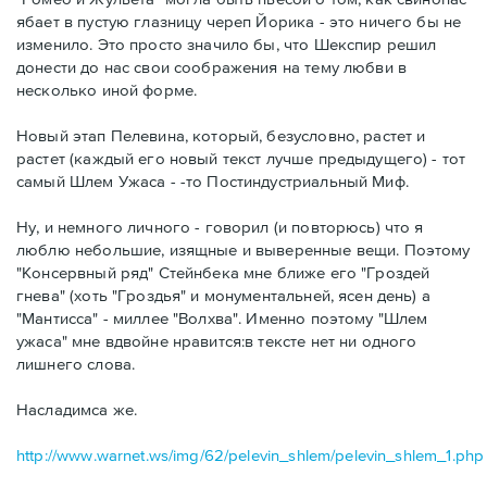
ябает в пустую глазницу череп Йорика - это ничего бы не
изменило. Это просто значило бы, что Шекспир решил
донести до нас свои соображения на тему любви в
несколько иной форме.
Новый этап Пелевина, который, безусловно, растет и
растет (каждый его новый текст лучше предыдущего) - тот
самый Шлем Ужаса - -то Постиндустриальный Миф.
Ну, и немного личного - говорил (и повторюсь) что я
люблю небольшие, изящные и выверенные вещи. Поэтому
"Консервный ряд" Стейнбека мне ближе его "Гроздей
гнева" (хоть "Гроздья" и монументальней, ясен день) а
"Мантисса" - миллее "Волхва". Именно поэтому "Шлем
ужаса" мне вдвойне нравится:в тексте нет ни одного
лишнего слова.
Насладимса же.
http://www.warnet.ws/img/62/pelevin_shlem/pelevin_shlem_1.php