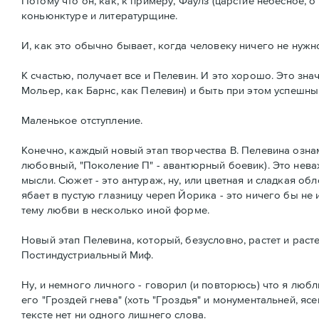
Потому что он, как, к примеру, Фаулз (царстие небесное, о
коньюнктуре и литературщине.
И, как это обычно бывает, когда человеку ничего не нужно
К счастью, получает все и Пелевин. И это хорошо. Это з
Мольер, как Барнс, как Пелевин) и быть при этом успешны
Маленькое отступление.
Конечно, каждый новый этап творчества В. Пелевина ознам
любовный, "Поколение П" - авантюрный боевик). Это неважн
мысли. Сюжет - это антураж, ну, или цветная и сладкая об
ябает в пустую глазницу череп Йорика - это ничего бы не
тему любви в несколько иной форме.
Новый этап Пелевина, который, безусловно, растет и раст
Постиндустриальный Миф.
Ну, и немного личного - говорил (и повторюсь) что я л
его "Гроздей гнева" (хоть "Гроздья" и монументальней, яс
тексте нет ни одного лишнего слова.