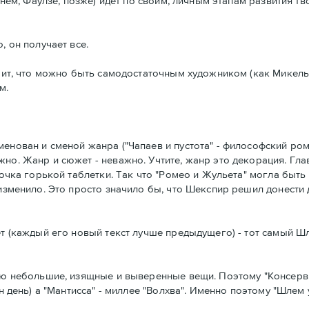
 нем, Фаулзе, позже) идет по своим, личным этапам развития тв
, он получает все.
начит, что можно быть самодостаточным художником (как Микел
м.
енован и сменой жанра ("Чапаев и пустота" - философский рома
о. Жанр и сюжет - неважно. Учтите, жанр это декорация. Главн
лочка горькой таблетки. Так что "Ромео и Жульета" могла быть 
 изменило. Это просто значило бы, что Шекспир решил донести
ет (каждый его новый текст лучше предыдущего) - тот самый Шл
юблю небольшие, изящные и выверенные вещи. Поэтому "Консер
ен день) а "Мантисса" - миллее "Волхва". Именно поэтому "Шлем