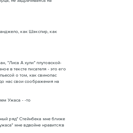
орца, не задрачиваясь на
ьанджело, как Шэкспир, как
н, "Лиса А хули" плутовской-
ое в тексте писателя - это его
пьесой о том, как свинопас
 до нас свои соображения на
ем Ужаса - -то
вный ряд" Стейнбека мне ближе
 ужаса" мне вдвойне нравится:в