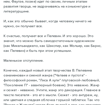
нем, Фаулзе, позже) идет по своим, личным этапам
развития творца, не задрачиваясь на коньюнктуре и
литературщине.
И, как это обычно бывает, когда человеку ничего не
нужно, он получает все.
К счастью, получает все и Пелевин. И это хорошо. Это
значит, что можно быть самодостаточным художником
(как Микельанджело, как Шэкспир, как Мольер, как Барнс,
как Пелевин) и быть при этом успешным.
Маленькое отступление.
Конечно, каждый новый этап творчества В. Пелевина
ознаменован и сменой жанра ("Чапаев и пустота" -
философский роман, "Лиса А хули" плутовской-любовный,
"Поколение П" - авантюрный боевик). Это неважно. Жанр
и сюжет - неважно. Учтите, жанр это декорация. Главное в
тексте писателя - это его мысли. Сюжет - это антураж, ну,
или цветная и сладкая облочка горькой таблетки. Так что
"Ромео и Жульета" могла быть пьесой о том, как свинопас