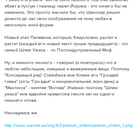
ябает в пустую глазницу череп Йорика - это ничего бы не
изменило. Это просто значило бы, что Шекспир решил
донести до нас свои соображения на тему любви в
несколько иной форме.
Новый этап Пелевина, который, безусловно, растет и
растет (каждый его новый текст лучше предыдущего) - тот
самый Шлем Ужаса - -то Постиндустриальный Миф.
Ну, и немного личного - говорил (и повторюсь) что я
люблю небольшие, изящные и выверенные вещи. Поэтому
"Консервный ряд" Стейнбека мне ближе его "Гроздей
гнева" (хоть "Гроздья" и монументальней, ясен день) а
"Мантисса" - миллее "Волхва". Именно поэтому "Шлем
ужаса" мне вдвойне нравится:в тексте нет ни одного
лишнего слова.
Насладимса же.
http://www.warnet.ws/img/62/pelevin_shlem/pelevin_shlem_1.php