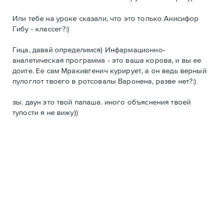
Или тебе на уроке сказали, что это только Анисифор
Гибу - классег?:)
Гица, давай определимся) Инфармационно-
аналетическая программа - это ваша корова, и вы ее
доите. Ее сам Мракивгенич курирует, а он ведь верный
пулоглот твоего в ротсовалы Варонена, разве нет?:)
зы. даун это твой папаша. иного объяснения твоей
тупости я не вижу))