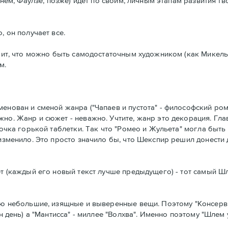
 нем, Фаулзе, позже) идет по своим, личным этапам развития тв
, он получает все.
начит, что можно быть самодостаточным художником (как Микел
м.
енован и сменой жанра ("Чапаев и пустота" - философский рома
о. Жанр и сюжет - неважно. Учтите, жанр это декорация. Главн
лочка горькой таблетки. Так что "Ромео и Жульета" могла быть 
 изменило. Это просто значило бы, что Шекспир решил донести
ет (каждый его новый текст лучше предыдущего) - тот самый Шл
юблю небольшие, изящные и выверенные вещи. Поэтому "Консер
ен день) а "Мантисса" - миллее "Волхва". Именно поэтому "Шлем