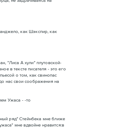
орца, не задрачиваясь на
ьанджело, как Шэкспир, как
н, "Лиса А хули" плутовской-
ое в тексте писателя - это его
пьесой о том, как свинопас
 до нас свои соображения на
ем Ужаса - -то
вный ряд" Стейнбека мне ближе
 ужаса" мне вдвойне нравится:в