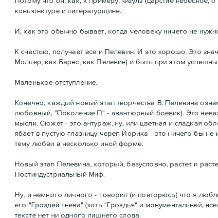
Потому что он, как, к примеру, Фаулз (царстие небесное, о
коньюнктуре и литературщине.
И, как это обычно бывает, когда человеку ничего не нужно
К счастью, получает все и Пелевин. И это хорошо. Это з
Мольер, как Барнс, как Пелевин) и быть при этом успешны
Маленькое отступление.
Конечно, каждый новый этап творчества В. Пелевина ознам
любовный, "Поколение П" - авантюрный боевик). Это неважн
мысли. Сюжет - это антураж, ну, или цветная и сладкая об
ябает в пустую глазницу череп Йорика - это ничего бы не
тему любви в несколько иной форме.
Новый этап Пелевина, который, безусловно, растет и раст
Постиндустриальный Миф.
Ну, и немного личного - говорил (и повторюсь) что я л
его "Гроздей гнева" (хоть "Гроздья" и монументальней, яс
тексте нет ни одного лишнего слова.