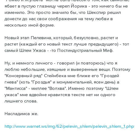
ябает в пустую глазницу череп Йорика - это ничего бы не
изменило. Это просто значило бы, что Шекспир решил
донести до нас свои соображения на тему любви в
несколько иной форме.
Новый этап Пелевина, который, безусловно, растет и
растет (каждый его новый текст лучше предыдущего) - тот
самый Шлем Ужаса - -то Постиндустриальный Миф.
Ну, и немного личного - говорил (и повторюсь) что я
люблю небольшие, изящные и выверенные вещи. Поэтому
"Консервный ряд" Стейнбека мне ближе его "Гроздей
гнева" (хоть "Гроздья" и монументальней, ясен день) а
"Мантисса" - миллее "Волхва". Именно поэтому "Шлем
ужаса" мне вдвойне нравится:в тексте нет ни одного
лишнего слова.
Насладимса же.
http://www.warnet.ws/img/62/pelevin_shlem/pelevin_shlem_1.php