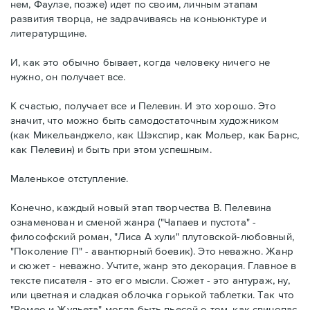
нем, Фаулзе, позже) идет по своим, личным этапам
развития творца, не задрачиваясь на коньюнктуре и
литературщине.
И, как это обычно бывает, когда человеку ничего не
нужно, он получает все.
К счастью, получает все и Пелевин. И это хорошо. Это
значит, что можно быть самодостаточным художником
(как Микельанджело, как Шэкспир, как Мольер, как Барнс,
как Пелевин) и быть при этом успешным.
Маленькое отступление.
Конечно, каждый новый этап творчества В. Пелевина
ознаменован и сменой жанра ("Чапаев и пустота" -
философский роман, "Лиса А хули" плутовской-любовный,
"Поколение П" - авантюрный боевик). Это неважно. Жанр
и сюжет - неважно. Учтите, жанр это декорация. Главное в
тексте писателя - это его мысли. Сюжет - это антураж, ну,
или цветная и сладкая облочка горькой таблетки. Так что
"Ромео и Жульета" могла быть пьесой о том, как свинопас