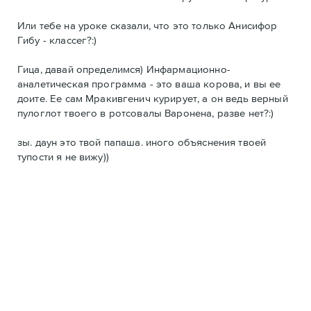
Или тебе на уроке сказали, что это только Анисифор
Гибу - классег?:)
Гица, давай определимся) Инфармационно-
аналетическая программа - это ваша корова, и вы ее
доите. Ее сам Мракивгенич курирует, а он ведь верный
пулоглот твоего в ротсовалы Варонена, разве нет?:)
зы. даун это твой папаша. иного объяснения твоей
тупости я не вижу))