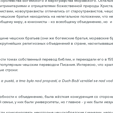
 королевства Богемского и маркграфства Моравского. Остальн
нтитринитариями и отрицателями божественной природы Христа
истами, новоутраквисты отличались от староутраквистов, чешс
а чешские братья находились на нелегальном положении, что н
общему миру, а юнионисты - ко всеобщему объединению, но и 
щине чешских братьев (они же богемские братья, моравские б
 из крупнейших религиозных объединений в стране, насчитывавше
ти томах собственный перевод библии, и переиздали егo в 159
м популярным чешским переводом Писания. Интересно, что крал
ые строки:
 pustá, a tma byla nad propastí, a Duch Boží vznášel se nad vodami
бности к объединению, была жёсткая конкуренция со сторон
емьи, у них были университеты, но главное - у них были иезу
ли конкурировать некоторые чешскобратские гимназии, напри