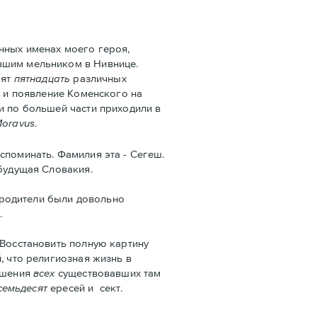
нных именах моего героя,
авшим мельником в Нивнице.
рят
пятнадцать
различных
, и появление Коменского на
и по большей части приходили в
oravus
.
споминать. Фамилия эта - Сегеш.
 будущая Словакия.
о родители были довольно
.
 Восстановить полную картину
, что религиозная жизнь в
ошения
всех
существовавших там
семьдесят
ересей и сект.