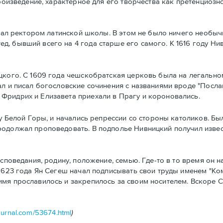
оизведение, характерное для его творчества как претенциозно
стал ректором латинской школы. В этом не было ничего необ
, бывший всего на 4 года старше его самого. К 1616 году Ни
кого. С 1609 года чешскобратская церковь была на легально
ал и писал богословские сочинения с названиями вроде "Посла
Фридрих и Елизавета приехали в Прагу и короновались.
у Белой Горы, и начались репрессии со стороны католиков. Бы
одолжал проповедовать. В подполье Нивницкий получил извест
споведания, родину, положение, семью. Где-то в то время он 
 1623 года Ян Сегеш начал подписывать свои труды именем "Ко
имя прославилось и закрепилось за своим носителем. Вскоре 
journal.com/53674.html
)