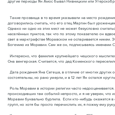
другие периоды Ян Амос бывал Нивницким или Угерскобро
Такие прозвища в то время указывали на место рождения
договорились считать, что его отец Мартин был уроженц
Однако ни одно из этих мест не может безусловно считать
населённых пунктов, так что по этому показателю он вдво
свет в маркграфстве Моравском не оспаривается никем. Э
Богемию из Моравии. Сам же он, подписываясь именами Co
Интересно, что фамилия крупнейшего чешского мыслителя 
Она венгерская. Считается, что дед Коменского пересели
Дата рождения Яна Сегешa, в отличие от многих других о
состоятельны, но рано умерли, и в 12 лет Ян остался кру
Роль Моравии в истории религии часто недооценивается.
происходивших там событий непросто, и я не уверен, что 
Моравии буквально бурлила. Eсли кто-нибудь окажется в 
групп, но хотя бы просто перечислить их, я пожму ему рук