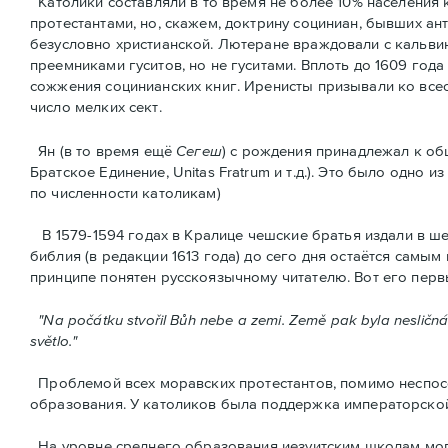
Католики составляли в то время не более 10% населения
протестантами, но, скажем, доктрину социниан, бывших а
безусловно христианской. Лютеране враждовали с кальвин
преемниками гуситов, но не гуситами. Вплоть до 1609 год
сожжения социнианских книг. Ирeнисты призывали ко все
число мелких сект.
Ян (в то время ещё
Сегеш
) с рождения принадлежал к об
Братское Единение, Unitas Fratrum и т.д.). Это было одно
по численности католикам)
В 1579-1594 годах в Кралице чешские братья издали в шес
библия (в редакции 1613 года) до сего дня остаётся самы
принципе понятен русскоязычному читателю. Вот его перв
"Na počátku stvořil Bůh nebe a zemi. Země pak byla nesličná a
světlo."
Проблемой всех моравских протестантов, помимо неспосо
образования. У католиков была поддержка императорской с
На уровне среднего образования иезуитским школам мог