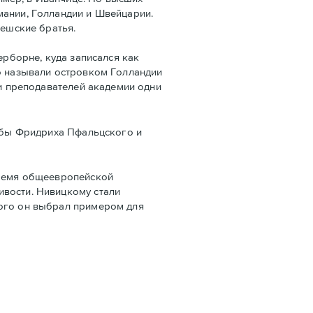
мании, Голландии и Швейцарии.
чешские братья.
ербoрне, куда записался как
го называли островком Голландии
ди преподавателей академии одни
дьбы Фридриха Пфальцского и
время общеевропейской
ивости. Нивицкому стали
рого он выбрал примером для