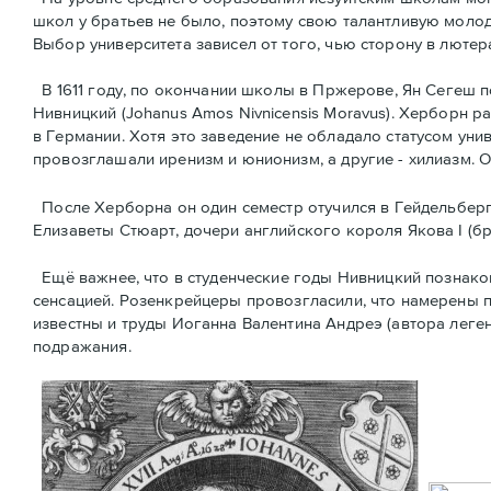
школ у братьев не было, поэтому свою талантливую молод
Выбор университета зависел от того, чью сторону в лютер
В 1611 году, по окончании школы в Пржерове, Ян Сегеш п
Нивницкий (Johanus Amos Nivnicensis Moravus). Херборн 
в Германии. Хотя это заведение не обладало статусом уни
провозглашали ирeнизм и юнионизм, а другие - хилиазм.
После Херборна он один семестр отучился в Гейдельберг
Елизаветы Стюарт, дочери английского короля Якова I (б
Ещё важнее, что в студенческие годы Нивницкий познако
сенсацией. Розенкрейцеры провозглаcили, что намерены 
известны и труды Иоганна Валентина Андреэ (автора лег
подражания.