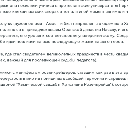
ёжь они посылали учиться в протестантские университеты Гер
анско-кальвинистских спорах в тот или иной момент занимали 
олучил духовное имя - Амос - и был направлен в академию в Х
раполагался в принадлежавшем Оранской династии Нассау, и е
верситета, его уровень соответствовал университетскому. Сре
 Обе идеи повлияли на всю последующую жизнь нашего героя.
е, где стал свидетелем великолепных празднеств в честь сва
рак, важный для последующей судьбы педагога).
мился с манифестом розенкрейцеров, ставшим как раз в это 
переустроить мир на принципах всеобщей гармонии и справедл
ендарной "Химической свадьбы Христиана Розенкрейца"), кото