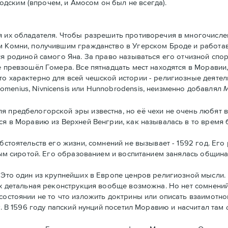
дским (впрочем, и Амосом он был не всегда).
 их обладателя. Чтобы разрешить противоречия в многочисле
ем Комни, получившим гражданство в Угерском Броде и работ
ся родиной самого Яна. За право называться его отчизной спо
е превзошёл Гомера. Все пятнадцать мест находятся в Моравии
то характерно для всей чешской истории - рeлигиозные деятел
menius, Nivnicensis или Hunnobrodensis, неизменно добавлял
M
предбелогорской эры известна, но её чехи не очень любят в
лся в Моравию из Верхней Венгрии, как называлась в то время
бстоятельств его жизни, сомнений не вызывает - 1592 год. Ег
глым сиротой. Его образованием и воспитанием занялась община
 Это один из крупнейших в Европе ценров религиозной мысли.
их детальная реконструкция вообще возможна. Но нет сомнений
состоянии не то что изложить доктрины или описать взаимотн
у. В 1596 году папский нунций посетил Моравию и насчитал там