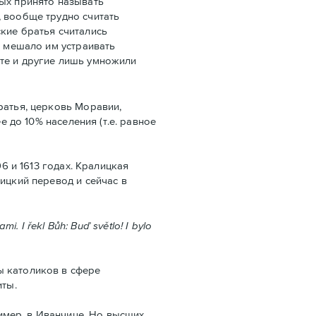
ых принято называть
, вообще трудно считать
кие братья считались
е мешало им устраивать
те и другие лишь умножили
ратья, церковь Моравии,
е до 10% населения (т.е. равнoe
6 и 1613 годах. Кралицкая
ицкий перевод и сейчас в
. I řekl Bůh: Buď světlo! I bylo
ы католиков в сфере
иты.
мер, в Иванчице. Но высших