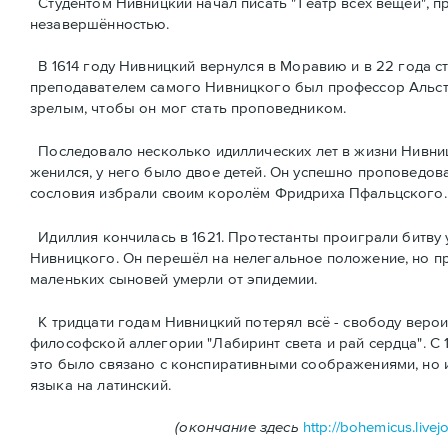
Студентом Нивницкий начал писать "Театр всех вещей", пр
незавершённостью.
В 1614 году Нивницкий вернулся в Моравию и в 22 года 
преподавателем самого Нивницкого был профессор Альстед
зрелым, чтобы он мог стать проповедником.
Последовало несколько идиллических лет в жизни Нивниц
женился, у него было двое детей. Он успешно проповедов
сословия избрали своим королём Фридриха Пфальцского. 
Идиллия кончилась в 1621. Протестанты проиграли битву 
Нивницкого. Он перешёл на нелегальное положение, но пр
маленьких сыновей умерли от эпидемии.
К тридцати годам Нивницкий потерял всё - свободу верои
философской аллегории "Лабиринт света и рай сердца". С
это было связано с конспиративными соображениями, но 
языка на латинский.
(окончание здесь
http://bohemicus.live