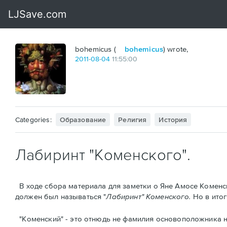
bohemicus (
bohemicus
) wrote,
2011
-
08
-
04
11:55:00
Categories:
Образование
Религия
История
Лабиринт "Коменского".
В ходе сбора материалa для заметки о Яне Амосе Коменс
должен был называться "
Лабиринт" Коменского.
Но в ито
"Коменский" - это отнюдь не фамилия основоположника н