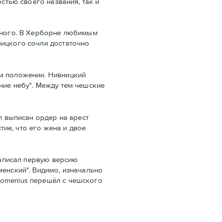
стью своего названия, так и
ычного. В Херборне любимым
вицкого сочли достаточно
м положении. Нивницкий
ние небу". Между тем чешские
л выписан ордер на арест
ие, что его жена и двое
написал первую версию
менский". Видимо, изначально
Comеnius перешёл с чешского