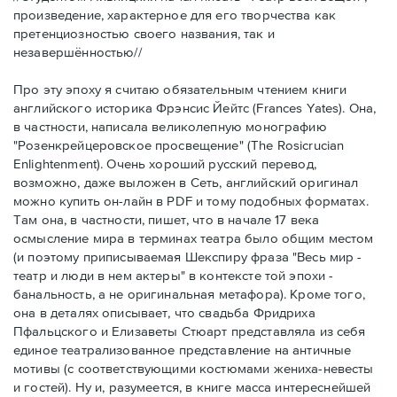
произведение, характерное для его творчества как
претенциозностью своего названия, так и
незавершённостью//
Про эту эпоху я считаю обязательным чтением книги
английского историка Фрэнсис Йейтс (Frances Yates). Она,
в частности, написала великолепную монографию
"Розенкрейцеровское просвещение" (The Rosicrucian
Enlightenment). Очень хороший русский перевод,
возможно, даже выложен в Сеть, английский оригинал
можно купить он-лайн в PDF и тому подобных форматах.
Там она, в частности, пишет, что в начале 17 века
осмысление мира в терминах театра было общим местом
(и поэтому приписываемая Шекспиру фраза "Весь мир -
театр и люди в нем актеры" в контексте той эпохи -
банальность, а не оригинальная метафора). Кроме того,
она в деталях описывает, что свадьба Фридриха
Пфальцского и Елизаветы Стюарт представляла из себя
единое театрализованное представление на античные
мотивы (с соответствующими костюмами жениха-невесты
и гостей). Ну и, разумеется, в книге масса интереснейшей