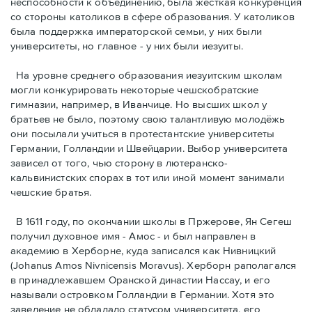
неспособности к объединению, была жёсткая конкуренция
со стороны католиков в сфере образования. У католиков
была поддержка императорской семьи, у них были
университеты, но главное - у них были иезуиты.
На уровне среднего образования иезуитским школам
могли конкурировать некоторые чешскобратские
гимназии, например, в Иванчице. Но высших школ у
братьев не было, поэтому свою талантливую молодёжь
они посылали учиться в протестантские университеты
Германии, Голландии и Швейцарии. Выбор университета
зависел от того, чью сторону в лютеранско-
кальвинистских спорах в тот или иной момент занимали
чешские братья.
В 1611 году, по окончании школы в Пржерове, Ян Сегеш
получил духовное имя - Амос - и был направлен в
академию в Хербoрне, куда записался как Нивницкий
(Johanus Amos Nivnicensis Moravus). Херборн раполагался
в принадлежавшем Оранской династии Нассау, и его
называли островком Голландии в Германии. Хотя это
заведение не обладало статусом университета, его