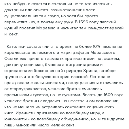
кто-нибудь окажется в состоянии не то что изложить
доктрины или описать взаимотношения
всех
существовавших там групп, но хотя бы просто
перечислить их, я пожму ему руку. В 1596 году папский
нунций посетил Моравию и насчитал там
семьдесят
ересей
и сект.
Католики составляли в то время не более 10% населения
королевства Богемского и маркграфства Моравского.
Остальных принято называть протестантами, но, скажем,
доктрину социниан, бывших антитринитариями и
отрицателями божественной природы Христа, вообще
трудно считать безусловно христианской. Лютеране
враждовали с кальвинистами, новоутраквисты отличались
от староутраквистов, чешские братья считались
преемниками гуситов, но не гуситами. Вплоть до 1609 года
чешские братья находились на нелегальном положении,
что не мешало им устраивать сожжения социнианских
книг. Ирeнисты призывали ко всеобщему миру, а
юнионисты - ко всеобщему объединению, но и те и другие
лишь умножили число мелких сект.