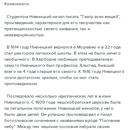
Коменского
Студентом Нивницкий начал писать "Театр всех вещей",
произведение, характерное для его творчества как
претенциозностью своего названия, так и
незавершённостью.
В 1614 году Нивницкий вернулся в Моравию и в 22 года
стал ректором латинской школы. В этом не было ничего
необычного. В Херборне любимым преподавателем
самого Нивницкого был профессор Альстед, бывший
всего на 4 года старше его самого. К 1616 году Нивицкого
сочли достаточно зрелым, чтобы он мог стать
проповедником.
Последовало несколько идиллических лет в жизни
Нивницкого. С 1609 года чешскобратская церковь была
на легальном положении. Нивницкий женился, у него
было двое детей. Он успешно проповедовал и писал
богословские сочинения с названиями вроде "Послание
небу". Между тем чешские сословия избрали своим