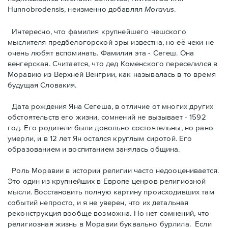
Hunnobrodensis, неизменно добавлял
Moravus
.
Интересно, что фамилия крупнейшего чешского
мыслителя предбелогорской эры известна, но её чехи не
очень любят вспоминать. Фамилия эта - Сегеш. Она
венгерская. Считается, что дед Коменского переселился в
Моравию из Верхней Венгрии, как называлась в то время
будущая Словакия.
Дата рождения Яна Сегешa, в отличие от многих других
обстоятельств его жизни, сомнений не вызывает - 1592
год. Его родители были довольно состоятельны, но рано
умерли, и в 12 лет Ян остался круглым сиротой. Его
образованием и воспитанием занялась община.
Роль Моравии в истории религии часто недооценивается.
Это один из крупнейших в Европе ценров религиозной
мысли. Восстановить полную картину происходивших там
событий непросто, и я не уверен, что их детальная
реконструкция вообще возможна. Но нет сомнений, что
религиозная жизнь в Моравии буквально бурлила. Eсли