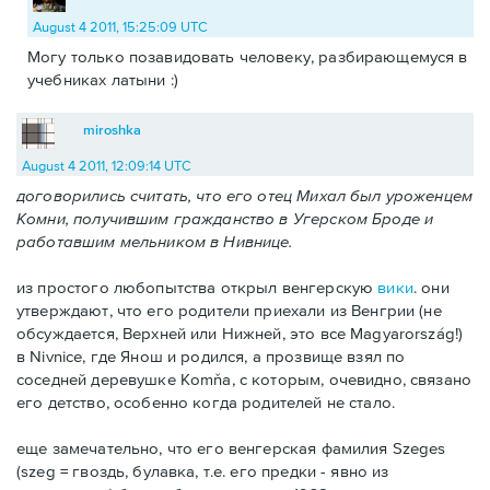
August 4 2011, 15:25:09 UTC
Могу только позавидовать человеку, разбирающемуся в
учебниках латыни :)
miroshka
August 4 2011, 12:09:14 UTC
договорились считать, что его отец Михал был уроженцем
Комни, получившим гражданство в Угерском Броде и
работавшим мельником в Нивнице.
из простого любопытства открыл венгерскую
вики
. они
утверждают, что его родители приехали из Венгрии (не
обсуждается, Верхней или Нижней, это все Magyarország!)
в Nivnice, где Янош и родился, а прозвище взял по
соседней деревушке Komňa, с которым, очевидно, связано
его детство, особенно когда родителей не стало.
еще замечательно, что его венгерская фамилия Szeges
(szeg = гвоздь, булавка, т.е. его предки - явно из