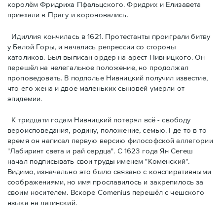
королём Фридриха Пфальцского. Фридрих и Елизавета
приехали в Прагу и короновались.
Идиллия кончилась в 1621. Протестанты проиграли битву
у Белой Горы, и начались репрессии со стороны
католиков. Был выписан ордер на арест Нивницкого. Он
перешёл на нелегальное положение, но продолжал
проповедовать. В подполье Нивницкий получил известие,
что его жена и двое маленьких сыновей умерли от
эпидемии.
К тридцати годам Нивницкий потерял всё - свободу
вероисповедания, родину, положение, семью. Где-то в то
время он написал первую версию философской аллегории
"Лабиринт света и рай сердца". С 1623 года Ян Сегеш
начал подписывать свои труды именем "Коменский".
Видимо, изначально это было связано с конспиративными
соображениями, но имя прославилось и закрепилось за
своим носителем. Вскоре Comеnius перешёл с чешского
языка на латинский.