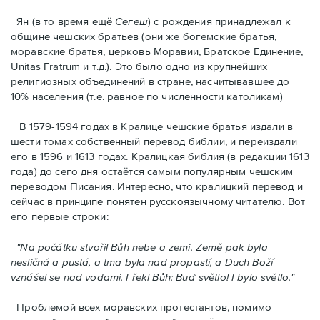
Ян (в то время ещё
Сегеш
) с рождения принадлежал к
общине чешских братьев (они же богемские братья,
моравские братья, церковь Моравии, Братское Единение,
Unitas Fratrum и т.д.). Это было одно из крупнейших
религиозных объединений в стране, насчитывавшее до
10% населения (т.е. равнoe по численности католикам)
В 1579-1594 годах в Кралице чешские братья издали в
шести томах собственный перевод библии, и переиздали
егo в 1596 и 1613 годах. Кралицкая библия (в редакции 1613
года) до сего дня остаётся самым популярным чешским
переводом Писания. Интересно, что кралицкий перевод и
сейчас в принципе понятен русскоязычному читателю. Вот
его первые строки:
"Na počátku stvořil Bůh nebe a zemi. Země pak byla
nesličná a pustá, a tma byla nad propastí, a Duch Boží
vznášel se nad vodami. I řekl Bůh: Buď světlo! I bylo světlo."
Проблемой всех моравских протестантов, помимо