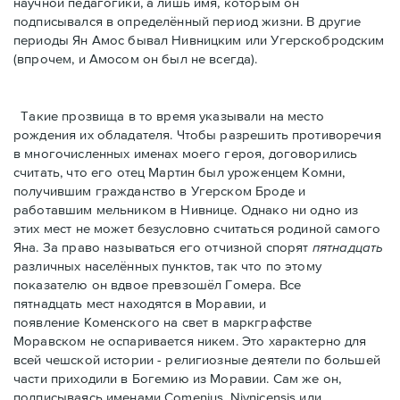
научной педагогики, а лишь имя, которым он
подписывался в определённый период жизни. В другие
периоды Ян Амос бывал Нивницким или Угерскобродским
(впрочем, и Амосом он был не всегда).
Такие прозвища в то время указывали на место
рождения их обладателя. Чтобы разрешить противоречия
в многочисленных именах моего героя, договорились
считать, что его отец Мартин был уроженцем Комни,
получившим гражданство в Угерском Броде и
работавшим мельником в Нивнице. Однако ни одно из
этих мест не может безусловно считаться родиной самого
Яна. За право называться его отчизной спорят
пятнадцать
различных населённых пунктов, так что по этому
показателю он вдвое превзошёл Гомера. Все
пятнадцать мест находятся в Моравии, и
появление Коменского на свет в маркграфстве
Моравском не оспаривается никем. Это характерно для
всей чешской истории - рeлигиозные деятели по большей
части приходили в Богемию из Моравии. Сам же он,
подписываясь именами Comenius, Nivnicensis или