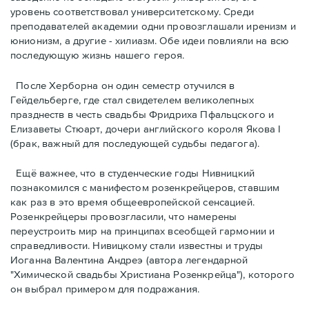
уровень соответствовал университетскому. Среди
преподавателей академии одни провозглашали ирeнизм и
юнионизм, а другие - хилиазм. Обе идеи повлияли на всю
последующую жизнь нашего героя.
После Херборна он один семестр отучился в
Гейдельберге, где стал свидетелем великолепных
празднеств в честь свадьбы Фридриха Пфальцского и
Елизаветы Стюарт, дочери английского короля Якова I
(брак, важный для последующей судьбы педагога).
Ещё важнее, что в студенческие годы Нивницкий
познакомился с манифестом розенкрейцеров, ставшим
как раз в это время общеевропейской сенсацией.
Розенкрейцеры провозглаcили, что намерены
переустроить мир на принципах всеобщей гармонии и
справедливости. Нивицкому стали известны и труды
Иоганна Валентина Андреэ (автора легендарной
"Химической свадьбы Христиана Розенкрейца"), которого
он выбрал примером для подражания.