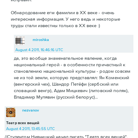
Обнародование егм фамилии в ХХ веке - очень
интересная информация. У него ведь и некоторые
труды стали известны только в ХХ веке :)
miroshka
August 4 2011, 16:46:16 UTC
да, это вообще знаменательное явление, когда
национальный герой - в особенности причастный к
становлению национальной культуры - родом совсем
не из той земли, которую представлял: Ян Коменский
(венгерский чех), Шандор Петёфи (сербский или
словацкий венгр), Адам Мицкевич (литовский поляк),
Владимир Мулявин (русский белорус)...
nezvanov
Театр всех вещей
August 4 2011, 13:45:55 UTC
//Студентом Нивницкий начал писать "Театр всех вещей",