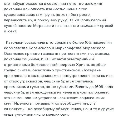
кто-нибудь окажется в состоянии не то что изложить
доктрины или описать взаимотношения
всех
существовавших там групп, но хотя бы просто
перечислить их, я пожму ему руку. В 1596 году папский
нунций посетил Моравию и насчитал там
семьдесят
ересей
и сект.
Католики составляли в то время не более 10% населения
королевства Богемского и маркграфства Моравского.
Остальных принято называть протестантами, но, скажем,
доктрину социниан, бывших антитринитариями и
отрицателями божественной природы Христа, вообще
трудно считать безусловно христианской. Лютеране
враждовали с кальвинистами, новоутраквисты отличались
от староутраквистов, чешские братья считались
преемниками гуситов, но не гуситами. Вплоть до 1609 года
чешские братья находились на нелегальном положении,
что не мешало им устраивать сожжения социнианских
книг. Ирeнисты призывали ко всеобщему миру, а
юнионисты - ко всеобщему объединению, но и те и другие
лишь умножили число мелких сект.