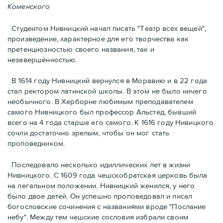
Коменского
Студентом Нивницкий начал писать "Театр всех вещей",
произведение, характерное для его творчества как
претенциозностью своего названия, так и
незавершённостью.
В 1614 году Нивницкий вернулся в Моравию и в 22 года
стал ректором латинской школы. В этом не было ничего
необычного. В Херборне любимым преподавателем
самого Нивницкого был профессор Альстед, бывший
всего на 4 года старше его самого. К 1616 году Нивицкого
сочли достаточно зрелым, чтобы он мог стать
проповедником.
Последовало несколько идиллических лет в жизни
Нивницкого. С 1609 года чешскобратская церковь была
на легальном положении. Нивницкий женился, у него
было двое детей. Он успешно проповедовал и писал
богословские сочинения с названиями вроде "Послание
небу". Между тем чешские сословия избрали своим