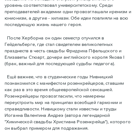
уровень соответствовал университетскому. Среди
преподавателей академии одни провозглашали ирeнизм и
юнионизм, а другие - хилиазм. Обе идеи повлияли на всю
последующую жизнь нашего героя.
После Херборна он один семестр отучился в
Гейдельберге, где стал свидетелем великолепных
празднеств в честь свадьбы Фридриха Пфальцского и
Елизаветы Стюарт, дочери английского короля Якова I
(брак, важный для последующей судьбы педагога).
Ещё важнее, что в студенческие годы Нивницкий
познакомился с манифестом розенкрейцеров, ставшим
как раз в это время общеевропейской сенсацией.
Розенкрейцеры провозглаcили, что намерены
переустроить мир на принципах всеобщей гармонии и
справедливости. Нивицкому стали известны и труды
Иоганна Валентина Андреэ (автора легендарной
"Химической свадьбы Христиана Розенкрейца"), которого
он выбрал примером для подражания.