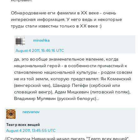
Обнародование егм фамилии в ХХ веке - очень
интересная информация. У него ведь и некоторые
труды стали известны только в ХХ веке :)
miroshka
August 4 2011, 16:46:16 UTC
да, это вообще знаменательное явление, когда
национальный герой - в особенности причастный к
становлению национальной культуры - родом совсем
не из той земли, которую представлял: Ян Коменский
(венгерский чех), Шандор Петёфи (сербский или
словацкий венгр), Адам Мицкевич (литовский поляк),
Владимир Мулявин (русский белорус)...
nezvanov
Театр всех вещей
August 4 2011, 13:45:55 UTC
//Студентом Нивницкий начал писать "Театр всех вещей",