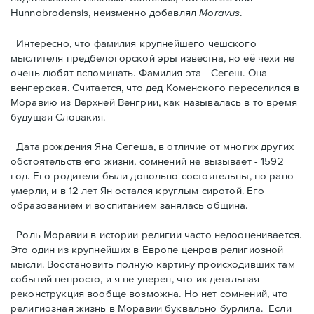
Hunnobrodensis, неизменно добавлял
Moravus
.
Интересно, что фамилия крупнейшего чешского
мыслителя предбелогорской эры известна, но её чехи не
очень любят вспоминать. Фамилия эта - Сегеш. Она
венгерская. Считается, что дед Коменского переселился в
Моравию из Верхней Венгрии, как называлась в то время
будущая Словакия.
Дата рождения Яна Сегешa, в отличие от многих других
обстоятельств его жизни, сомнений не вызывает - 1592
год. Его родители были довольно состоятельны, но рано
умерли, и в 12 лет Ян остался круглым сиротой. Его
образованием и воспитанием занялась община.
Роль Моравии в истории религии часто недооценивается.
Это один из крупнейших в Европе ценров религиозной
мысли. Восстановить полную картину происходивших там
событий непросто, и я не уверен, что их детальная
реконструкция вообще возможна. Но нет сомнений, что
религиозная жизнь в Моравии буквально бурлила. Eсли