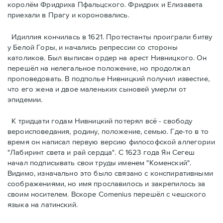
королём Фридриха Пфальцского. Фридрих и Елизавета
приехали в Прагу и короновались.
Идиллия кончилась в 1621. Протестанты проиграли битву
у Белой Горы, и начались репрессии со стороны
католиков. Был выписан ордер на арест Нивницкого. Он
перешёл на нелегальное положение, но продолжал
проповедовать. В подполье Нивницкий получил известие,
что его жена и двое маленьких сыновей умерли от
эпидемии.
К тридцати годам Нивницкий потерял всё - свободу
вероисповедания, родину, положение, семью. Где-то в то
время он написал первую версию философской аллегории
"Лабиринт света и рай сердца". С 1623 года Ян Сегеш
начал подписывать свои труды именем "Коменский".
Видимо, изначально это было связано с конспиративными
соображениями, но имя прославилось и закрепилось за
своим носителем. Вскоре Comеnius перешёл с чешского
языка на латинский.