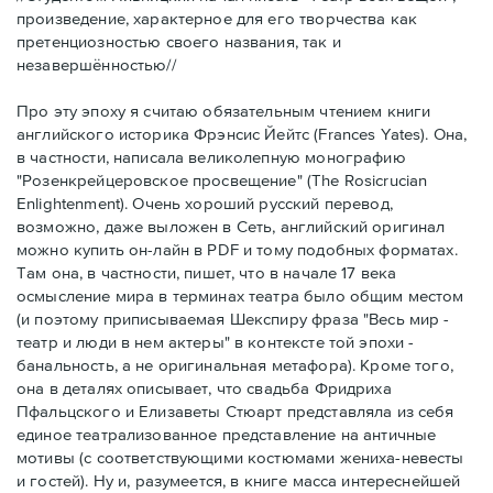
произведение, характерное для его творчества как
претенциозностью своего названия, так и
незавершённостью//
Про эту эпоху я считаю обязательным чтением книги
английского историка Фрэнсис Йейтс (Frances Yates). Она,
в частности, написала великолепную монографию
"Розенкрейцеровское просвещение" (The Rosicrucian
Enlightenment). Очень хороший русский перевод,
возможно, даже выложен в Сеть, английский оригинал
можно купить он-лайн в PDF и тому подобных форматах.
Там она, в частности, пишет, что в начале 17 века
осмысление мира в терминах театра было общим местом
(и поэтому приписываемая Шекспиру фраза "Весь мир -
театр и люди в нем актеры" в контексте той эпохи -
банальность, а не оригинальная метафора). Кроме того,
она в деталях описывает, что свадьба Фридриха
Пфальцского и Елизаветы Стюарт представляла из себя
единое театрализованное представление на античные
мотивы (с соответствующими костюмами жениха-невесты
и гостей). Ну и, разумеется, в книге масса интереснейшей