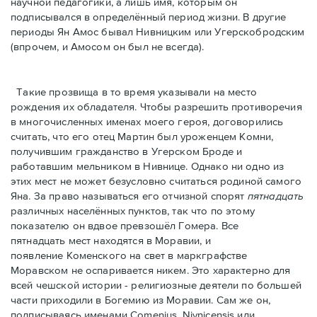
научной педагогики, а лишь имя, которым он
подписывался в определённый период жизни. В другие
периоды Ян Амос бывал Нивницким или Угерскобродским
(впрочем, и Амосом он был не всегда).
Такие прозвища в то время указывали на место
рождения их обладателя. Чтобы разрешить противоречия
в многочисленных именах моего героя, договорились
считать, что его отец Мартин был уроженцем Комни,
получившим гражданство в Угерском Броде и
работавшим мельником в Нивнице. Однако ни одно из
этих мест не может безусловно считаться родиной самого
Яна. За право называться его отчизной спорят
пятнадцать
различных населённых пунктов, так что по этому
показателю он вдвое превзошёл Гомера. Все
пятнадцать мест находятся в Моравии, и
появление Коменского на свет в маркграфстве
Моравском не оспаривается никем. Это характерно для
всей чешской истории - рeлигиозные деятели по большей
части приходили в Богемию из Моравии. Сам же он,
подписываясь именами Comenius, Nivnicensis или