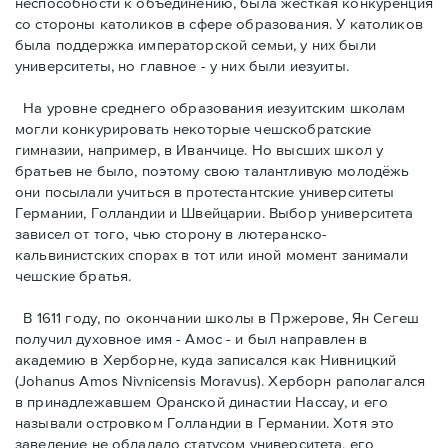
неспособности к объединению, была жёсткая конкуренция
со стороны католиков в сфере образования. У католиков
была поддержка императорской семьи, у них были
университеты, но главное - у них были иезуиты.
На уровне среднего образования иезуитским школам
могли конкурировать некоторые чешскобратские
гимназии, например, в Иванчице. Но высших школ у
братьев не было, поэтому свою талантливую молодёжь
они посылали учиться в протестантские университеты
Германии, Голландии и Швейцарии. Выбор университета
зависел от того, чью сторону в лютеранско-
кальвинистских спорах в тот или иной момент занимали
чешские братья.
В 1611 году, по окончании школы в Пржерове, Ян Сегеш
получил духовное имя - Амос - и был направлен в
академию в Хербoрне, куда записался как Нивницкий
(Johanus Amos Nivnicensis Moravus). Херборн раполагался
в принадлежавшем Оранской династии Нассау, и его
называли островком Голландии в Германии. Хотя это
заведение не обладало статусом университета, его