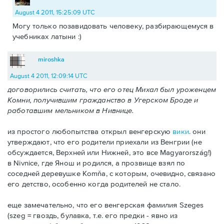
August 4 2011, 15:25:09 UTC
Могу только позавидовать человеку, разбирающемуся в
учебниках латыни :)
miroshka
August 4 2011, 12:09:14 UTC
договорились считать, что его отец Михал был уроженцем
Комни, получившим гражданство в Угерском Броде и
работавшим мельником в Нивнице.
из простого любопытства открыл венгерскую
вики
. они
утверждают, что его родители приехали из Венгрии (не
обсуждается, Верхней или Нижней, это все Magyarország!)
в Nivnice, где Янош и родился, а прозвище взял по
соседней деревушке Komňa, с которым, очевидно, связано
его детство, особенно когда родителей не стало.
еще замечательно, что его венгерская фамилия Szeges
(szeg = гвоздь, булавка, т.е. его предки - явно из