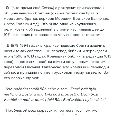
Ян (в то время ещё
Сегеш
) с рождения принадлежал к
общине чешских братьев (они же богемские братья,
моравские братья, церковь Моравии, Братское Единение,
Unitas Fratrum и т.д.). Это было одно из крупнейших
религиозных объединений в стране, насчитывавшее до
10% населения (т.е. равнoe по численности католикам)
В 1579-1594 годах в Кралице чешские братья издали в
шести томах собственный перевод библии, и переиздали
егo в 1596 и 1613 годах. Кралицкая библия (в редакции 1613
года) до сего дня остаётся самым популярным чешским
переводом Писания. Интересно, что кралицкий перевод и
сейчас в принципе понятен русскоязычному читателю. Вот
его первые строки:
"Na počátku stvořil Bůh nebe a zemi. Země pak byla
nesličná a pustá, a tma byla nad propastí, a Duch Boží
vznášel se nad vodami. I řekl Bůh: Buď světlo! I bylo světlo."
Проблемой всех моравских протестантов, помимо