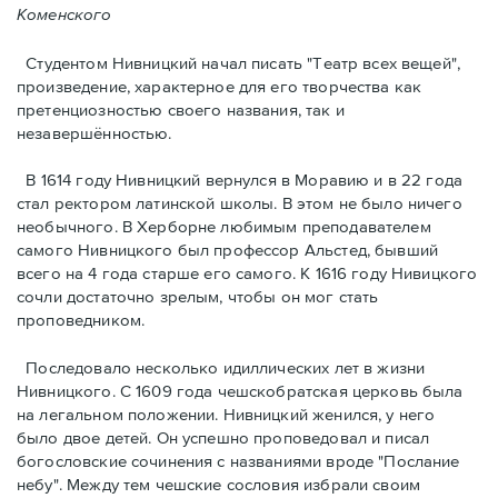
Коменского
Студентом Нивницкий начал писать "Театр всех вещей",
произведение, характерное для его творчества как
претенциозностью своего названия, так и
незавершённостью.
В 1614 году Нивницкий вернулся в Моравию и в 22 года
стал ректором латинской школы. В этом не было ничего
необычного. В Херборне любимым преподавателем
самого Нивницкого был профессор Альстед, бывший
всего на 4 года старше его самого. К 1616 году Нивицкого
сочли достаточно зрелым, чтобы он мог стать
проповедником.
Последовало несколько идиллических лет в жизни
Нивницкого. С 1609 года чешскобратская церковь была
на легальном положении. Нивницкий женился, у него
было двое детей. Он успешно проповедовал и писал
богословские сочинения с названиями вроде "Послание
небу". Между тем чешские сословия избрали своим