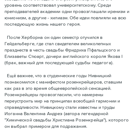
уровень соответствовал университетскому. Среди
преподавателей академии одни провозглашали ирeнизм и
юнионизм, а другие - хилиазм. Обе идеи повлияли на всю
последующую жизнь нашего героя.
После Херборна он один семестр отучился в
Гейдельберге, где стал свидетелем великолепных
празднеств в честь свадьбы Фридриха Пфальцского и
Елизаветы Стюарт, дочери английского короля Якова I
(брак, важный для последующей судьбы педагога).
Ещё важнее, что в студенческие годы Нивницкий
познакомился с манифестом розенкрейцеров, ставшим
как раз в это время общеевропейской сенсацией.
Розенкрейцеры провозглаcили, что намерены
переустроить мир на принципах всеобщей гармонии и
справедливости. Нивицкому стали известны и труды
Иоганна Валентина Андреэ (автора легендарной
"Химической свадьбы Христиана Розенкрейца"), которого
он выбрал примером для подражания.