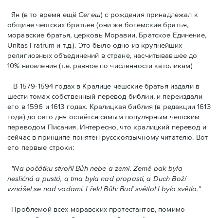
Ян (в то время ещё
Сегеш
) с рождения принадлежал к
общине чешских братьев (они же богемские братья,
моравские братья, церковь Моравии, Братское Единение,
Unitas Fratrum и т.д.). Это было одно из крупнейших
религиозных объединений в стране, насчитывавшее до
10% населения (т.е. равнoe по численности католикам)
В 1579-1594 годах в Кралице чешские братья издали в
шести томах собственный перевод библии, и переиздали
егo в 1596 и 1613 годах. Кралицкая библия (в редакции 1613
года) до сего дня остаётся самым популярным чешским
переводом Писания. Интересно, что кралицкий перевод и
сейчас в принципе понятен русскоязычному читателю. Вот
его первые строки:
"Na počátku stvořil Bůh nebe a zemi. Země pak byla
nesličná a pustá, a tma byla nad propastí, a Duch Boží
vznášel se nad vodami. I řekl Bůh: Buď světlo! I bylo světlo."
Проблемой всех моравских протестантов, помимо