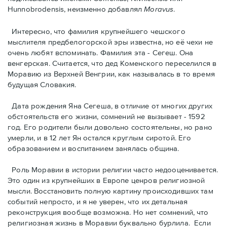
Hunnobrodensis, неизменно добавлял
Moravus
.
Интересно, что фамилия крупнейшего чешского
мыслителя предбелогорской эры известна, но её чехи не
очень любят вспоминать. Фамилия эта - Сегеш. Она
венгерская. Считается, что дед Коменского переселился в
Моравию из Верхней Венгрии, как называлась в то время
будущая Словакия.
Дата рождения Яна Сегешa, в отличие от многих других
обстоятельств его жизни, сомнений не вызывает - 1592
год. Его родители были довольно состоятельны, но рано
умерли, и в 12 лет Ян остался круглым сиротой. Его
образованием и воспитанием занялась община.
Роль Моравии в истории религии часто недооценивается.
Это один из крупнейших в Европе ценров религиозной
мысли. Восстановить полную картину происходивших там
событий непросто, и я не уверен, что их детальная
реконструкция вообще возможна. Но нет сомнений, что
религиозная жизнь в Моравии буквально бурлила. Eсли