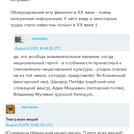
Обнародование егм фамилии в ХХ веке - очень
интересная информация. У него ведь и некоторые
труды стали известны только в ХХ веке :)
miroshka
August 4 2011, 16:46:16 UTC
да, это вообще знаменательное явление, когда
национальный герой - в особенности причастный к
становлению национальной культуры - родом совсем
не из той земли, которую представлял: Ян Коменский
(венгерский чех), Шандор Петёфи (сербский или
словацкий венгр), Адам Мицкевич (литовский поляк),
Владимир Мулявин (русский белорус)...
nezvanov
Театр всех вещей
August 4 2011, 13:45:55 UTC
//Студентом Нивницкий начал писать "Театр всех вещей",