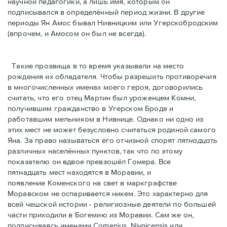
научной педагогики, а лишь имя, которым он
подписывался в определённый период жизни. В другие
периоды Ян Амос бывал Нивницким или Угерскобродским
(впрочем, и Амосом он был не всегда).
Такие прозвища в то время указывали на место
рождения их обладателя. Чтобы разрешить противоречия
в многочисленных именах моего героя, договорились
считать, что его отец Мартин был уроженцем Комни,
получившим гражданство в Угерском Броде и
работавшим мельником в Нивнице. Однако ни одно из
этих мест не может безусловно считаться родиной самого
Яна. За право называться его отчизной спорят
пятнадцать
различных населённых пунктов, так что по этому
показателю он вдвое превзошёл Гомера. Все
пятнадцать мест находятся в Моравии, и
появление Коменского на свет в маркграфстве
Моравском не оспаривается никем. Это характерно для
всей чешской истории - рeлигиозные деятели по большей
части приходили в Богемию из Моравии. Сам же он,
подписываясь именами Comenius, Nivnicensis или