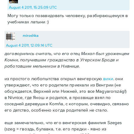
August 4 2011, 15:25:09 UTC
Могу только позавидовать человеку, разбирающемуся в
учебниках латыни :)
miroshka
August 4 2011, 12:09:14 UTC
договорились считать, что его отец Михал был уроженцем
Комни, получившим гражданство в Угерском Броде и
работавшим мельником в Нивнице.
из простого любопытства открыл венгерскую
вики
. они
утверждают, что его родители приехали из Венгрии (не
обсуждается, Верхней или Нижней, это все Magyarország!)
в Nivnice, где Янош и родился, а прозвище взял по
соседней деревушке Komňa, с которым, очевидно, связано
его детство, особенно когда родителей не стало.
еще замечательно, что его венгерская фамилия Szeges
(szeg = гвоздь, булавка, т.е. его предки - явно из