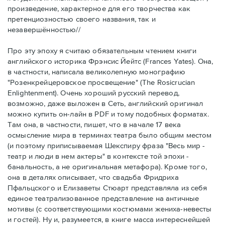
произведение, характерное для его творчества как
претенциозностью своего названия, так и
незавершённостью//
Про эту эпоху я считаю обязательным чтением книги
английского историка Фрэнсис Йейтс (Frances Yates). Она,
в частности, написала великолепную монографию
"Розенкрейцеровское просвещение" (The Rosicrucian
Enlightenment). Очень хороший русский перевод,
возможно, даже выложен в Сеть, английский оригинал
можно купить он-лайн в PDF и тому подобных форматах.
Там она, в частности, пишет, что в начале 17 века
осмысление мира в терминах театра было общим местом
(и поэтому приписываемая Шекспиру фраза "Весь мир -
театр и люди в нем актеры" в контексте той эпохи -
банальность, а не оригинальная метафора). Кроме того,
она в деталях описывает, что свадьба Фридриха
Пфальцского и Елизаветы Стюарт представляла из себя
единое театрализованное представление на античные
мотивы (с соответствующими костюмами жениха-невесты
и гостей). Ну и, разумеется, в книге масса интереснейшей