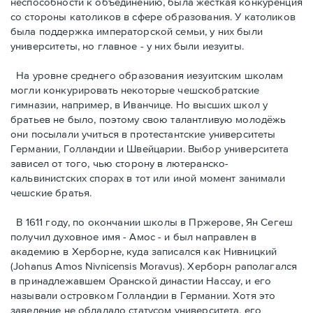
неспособности к объединению, была жёсткая конкуренция
со стороны католиков в сфере образования. У католиков
была поддержка императорской семьи, у них были
университеты, но главное - у них были иезуиты.
На уровне среднего образования иезуитским школам
могли конкурировать некоторые чешскобратские
гимназии, например, в Иванчице. Но высших школ у
братьев не было, поэтому свою талантливую молодёжь
они посылали учиться в протестантские университеты
Германии, Голландии и Швейцарии. Выбор университета
зависел от того, чью сторону в лютеранско-
кальвинистских спорах в тот или иной момент занимали
чешские братья.
В 1611 году, по окончании школы в Пржерове, Ян Сегеш
получил духовное имя - Амос - и был направлен в
академию в Хербoрне, куда записался как Нивницкий
(Johanus Amos Nivnicensis Moravus). Херборн раполагался
в принадлежавшем Оранской династии Нассау, и его
называли островком Голландии в Германии. Хотя это
заведение не обладало статусом университета, его