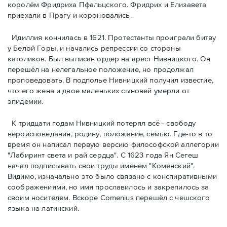
королём Фридриха Пфальцского. Фридрих и Елизавета
приехали в Прагу и короновались.
Идиллия кончилась в 1621. Протестанты проиграли битву
у Белой Горы, и начались репрессии со стороны
католиков. Был выписан ордер на арест Нивницкого. Он
перешёл на нелегальное положение, но продолжал
проповедовать. В подполье Нивницкий получил известие,
что его жена и двое маленьких сыновей умерли от
эпидемии.
К тридцати годам Нивницкий потерял всё - свободу
вероисповедания, родину, положение, семью. Где-то в то
время он написал первую версию философской аллегории
"Лабиринт света и рай сердца". С 1623 года Ян Сегеш
начал подписывать свои труды именем "Коменский".
Видимо, изначально это было связано с конспиративными
соображениями, но имя прославилось и закрепилось за
своим носителем. Вскоре Comеnius перешёл с чешского
языка на латинский.