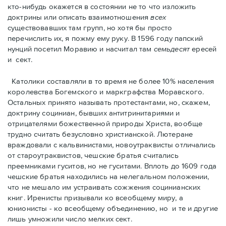
кто-нибудь окажется в состоянии не то что изложить
доктрины или описать взаимотношения
всех
существовавших там групп, но хотя бы просто
перечислить их, я пожму ему руку. В 1596 году папский
нунций посетил Моравию и насчитал там
семьдесят
ересей
и сект.
Католики составляли в то время не более 10% населения
королевства Богемского и маркграфства Моравского.
Остальных принято называть протестантами, но, скажем,
доктрину социниан, бывших антитринитариями и
отрицателями божественной природы Христа, вообще
трудно считать безусловно христианской. Лютеране
враждовали с кальвинистами, новоутраквисты отличались
от староутраквистов, чешские братья считались
преемниками гуситов, но не гуситами. Вплоть до 1609 года
чешские братья находились на нелегальном положении,
что не мешало им устраивать сожжения социнианских
книг. Ирeнисты призывали ко всеобщему миру, а
юнионисты - ко всеобщему объединению, но и те и другие
лишь умножили число мелких сект.