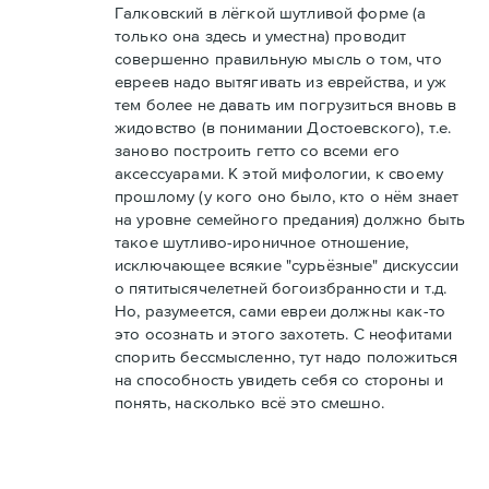
Галковский в лёгкой шутливой форме (а
только она здесь и уместна) проводит
совершенно правильную мысль о том, что
евреев надо вытягивать из еврейства, и уж
тем более не давать им погрузиться вновь в
жидовство (в понимании Достоевского), т.е.
заново построить гетто со всеми его
аксессуарами. К этой мифологии, к своему
прошлому (у кого оно было, кто о нём знает
на уровне семейного предания) должно быть
такое шутливо-ироничное отношение,
исключающее всякие "сурьёзные" дискуссии
о пятитысячелетней богоизбранности и т.д.
Но, разумеется, сами евреи должны как-то
это осознать и этого захотеть. С неофитами
спорить бессмысленно, тут надо положиться
на способность увидеть себя со стороны и
понять, насколько всё это смешно.