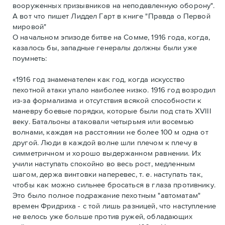
вооруженных призывников на неподавленную оборону".
А вот что пишет Лиддел Гарт в книге "Правда о Первой
мировой"
О начальном эпизоде битве на Сомме, 1916 года, когда,
казалось бы, западные генералы должны были уже
поумнеть:
«1916 год знаменателен как год, когда искусство
пехотной атаки упало наиболее низко. 1916 год возродил
из-за формализма и отсутствия всякой способности к
маневру боевые порядки, которые были под стать XVIII
веку. Батальоны атаковали четырьмя или восемью
волнами, каждая на расстоянии не более 100 м одна от
другой. Люди в каждой волне шли плечом к плечу в
симметричном и хорошо выдержанном равнении. Их
учили наступать спокойно во весь рост, медленным
шагом, держа винтовки наперевес, т. е. наступать так,
чтобы как можно сильнее бросаться в глаза противнику.
Это было полное подражание пехотным "автоматам"
времен Фридриха - с той лишь разницей, что наступление
не велось уже больше против ружей, обладающих