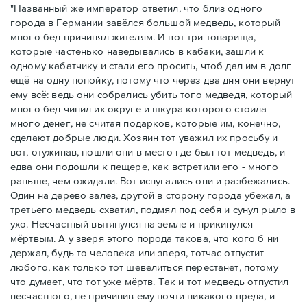
"Названный же император ответил, что близ одного
города в Германии завёлся большой медведь, который
много бед причинял жителям. И вот три товарища,
которые частенько наведывались в кабаки, зашли к
одному кабатчику и стали его просить, чтоб дал им в долг
ещё на одну попойку, потому что через два дня они вернут
ему всё: ведь они собрались убить того медведя, который
много бед чинил их округе и шкура которого стоила
много денег, не считая подарков, которые им, конечно,
сделают добрые люди. Хозяин тот уважил их просьбу и
вот, отужинав, пошли они в место где был тот медведь, и
едва они подошли к пещере, как встретили его - много
раньше, чем ожидали. Вот испугались они и разбежались.
Один на дерево залез, другой в сторону города убежал, а
третьего медведь схватил, подмял под себя и сунул рыло в
ухо. Несчастный вытянулся на земле и прикинулся
мёртвым. А у зверя этого порода такова, что кого б ни
держал, будь то человека или зверя, тотчас отпустит
любого, как только тот шевелиться перестанет, потому
что думает, что тот уже мёртв. Так и тот медведь отпустил
несчастного, не причинив ему почти никакого вреда, и