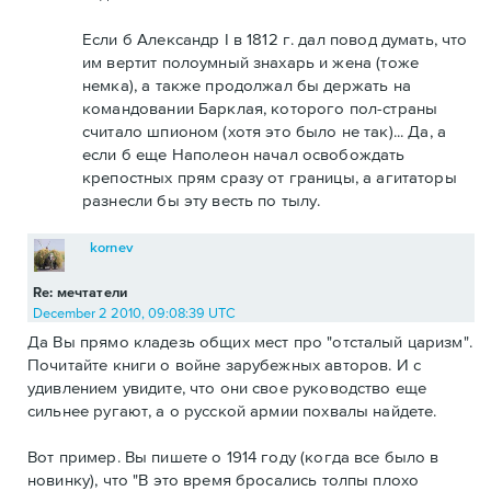
Если б Александр I в 1812 г. дал повод думать, что
им вертит полоумный знахарь и жена (тоже
немка), а также продолжал бы держать на
командовании Барклая, которого пол-страны
считало шпионом (хотя это было не так)... Да, а
если б еще Наполеон начал освобождать
крепостных прям сразу от границы, а агитаторы
разнесли бы эту весть по тылу.
kornev
Re: мечтатели
December 2 2010, 09:08:39 UTC
Да Вы прямо кладезь общих мест про "отсталый царизм".
Почитайте книги о войне зарубежных авторов. И с
удивлением увидите, что они свое руководство еще
сильнее ругают, а о русской армии похвалы найдете.
Вот пример. Вы пишете о 1914 году (когда все было в
новинку), что "В это время бросались толпы плохо