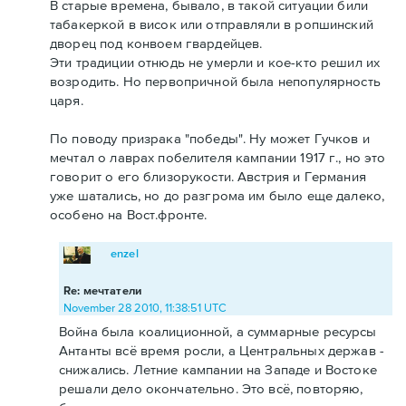
В старые времена, бывало, в такой ситуации били
табакеркой в висок или отправляли в ропшинский
дворец под конвоем гвардейцев.
Эти традиции отнюдь не умерли и кое-кто решил их
возродить. Но первопричной была непопулярность
царя.
По поводу призрака "победы". Ну может Гучков и
мечтал о лаврах побелителя кампании 1917 г., но это
говорит о его близорукости. Австрия и Германия
уже шатались, но до разгрома им было еще далеко,
особено на Вост.фронте.
enzel
Re: мечтатели
November 28 2010, 11:38:51 UTC
Война была коалиционной, а суммарные ресурсы
Антанты всё время росли, а Центральных держав -
снижались. Летние кампании на Западе и Востоке
решали дело окончательно. Это всё, повторяю,