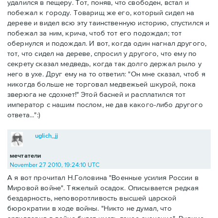
удалился в пещеру. Тот, поняв, что свободен, встал и
побежал к городу. Товарищ же его, который сидел на
дереве и видел всю эту таинственную историю, спустился и
побежал за ним, крича, чтоб тот его подождал; тот
обернулся и подождал. И вот, когда один нагнал другого,
тот, что сидел на дереве, спросил у другого, что ему по
секрету сказал медведь, когда так долго держал рыло у
него в ухе. Друг ему на то ответил: "Он мне сказал, чтоб я
никогда больше не торговал медвежьей шкурой, пока
зверюга не сдохнет!" Этой басней и расплатился тот
император с нашим послом, не дав какого-либо другого
ответа...":)
uglich_jj
мечтатели
November 27 2010, 19:24:10 UTC
А я вот прочитал Н.Головина "Военные усилия России в
Мировой войне". Тяжелый осадок. Описывается редкая
бездарность, неповоротливость высшей царской
бюрократии в ходе войны. "Никто не думал, что