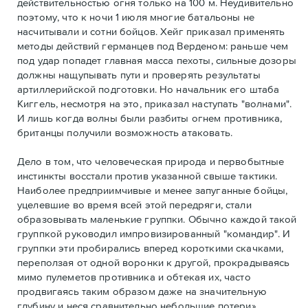
действительностью огня только на 100 м. Неудивительно
поэтому, что к ночи 1 июля многие батальоны не
насчитывали и сотни бойцов. Хейг приказал применять
методы действий германцев под Верденом: раньше чем
под удар попадет главная масса пехоты, сильные дозоры
должны нащупывать пути и проверять результаты
артиллерийской подготовки. Но начальник его штаба
Киггель, несмотря на это, приказал наступать "волнами".
И лишь когда волны были разбиты огнем противника,
британцы получили возможность атаковать.
Дело в том, что человеческая природа и первобытные
инстинкты восстали против указанной свыше тактики.
Наиболее предприимчивые и менее запуганные бойцы,
уцелевшие во время всей этой передряги, стали
образовывать маленькие группки. Обычно каждой такой
группкой руководил импровизированный "командир". И
группки эти пробирались вперед короткими скачками,
переползая от одной воронки к другой, прокрадываясь
мимо пулеметов противника и обтекая их, часто
продвигаясь таким образом даже на значительную
глубину и неся сравнительно небольшие потери».