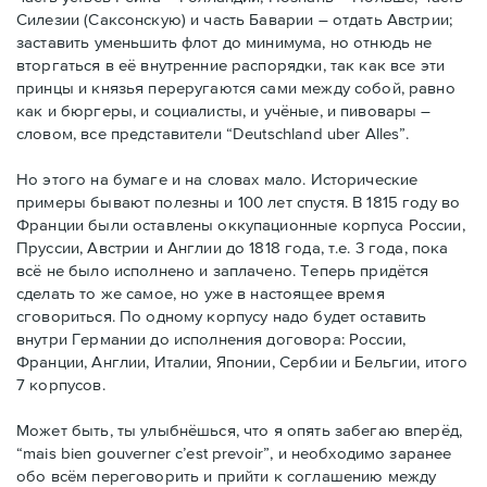
Силезии (Саксонскую) и часть Баварии – отдать Австрии;
заставить уменьшить флот до минимума, но отнюдь не
вторгаться в её внутренние распорядки, так как все эти
принцы и князья переругаются сами между собой, равно
как и бюргеры, и социалисты, и учёные, и пивовары –
словом, все представители “Deutschland uber Alles”.
Но этого на бумаге и на словах мало. Исторические
примеры бывают полезны и 100 лет спустя. В 1815 году во
Франции были оставлены оккупационные корпуса России,
Пруссии, Австрии и Англии до 1818 года, т.е. 3 года, пока
всё не было исполнено и заплачено. Теперь придётся
сделать то же самое, но уже в настоящее время
сговориться. По одному корпусу надо будет оставить
внутри Германии до исполнения договора: России,
Франции, Англии, Италии, Японии, Сербии и Бельгии, итого
7 корпусов.
Может быть, ты улыбнёшься, что я опять забегаю вперёд,
“mais bien gouverner c’est prevoir”, и необходимо заранее
обо всём переговорить и прийти к соглашению между