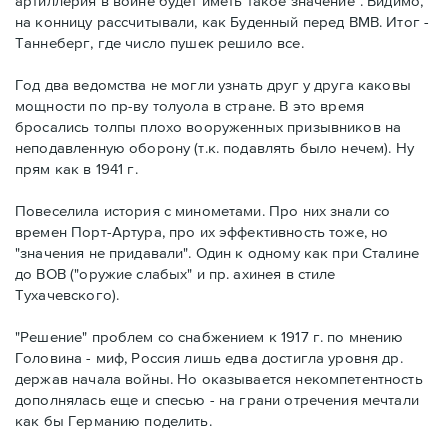
артиллерия в войне будет иметь такое значение". Видимо,
на конницу рассчитывали, как Буденный перед ВМВ. Итог -
Таннеберг, где число пушек решило все.
Год два ведомства не могли узнать друг у друга каковы
мощности по пр-ву толуола в стране. В это время
бросались толпы плохо вооруженных призывников на
неподавленную оборону (т.к. подавлять было нечем). Ну
прям как в 1941 г.
Повеселила история с минометами. Про них знали со
времен Порт-Артура, про их эффективность тоже, но
"значения не придавали". Один к одному как при Сталине
до ВОВ ("оружие слабых" и пр. ахинея в стиле
Тухачевского).
"Решение" проблем со снабжением к 1917 г. по мнению
Головина - миф, Россия лишь едва достигла уровня др.
держав начала войны. Но оказывается некомпетентность
дополнялась еще и спесью - на грани отречения мечтали
как бы Германию поделить.