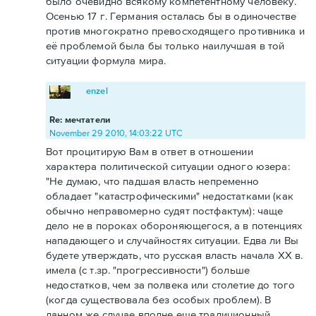
было очевидно всякому компетентному человеку.
Осенью 17 г. Германия осталась бы в одиночестве
против многократно превосходящего противника и
её проблемой была бы только наилучшая в той
ситуации формула мира.
enzel
Re: мечтатели
November 29 2010, 14:03:22 UTC
Вот процитирую Вам в ответ в отношении
характера политической ситуации одного юзера:
"Не думаю, что падшая власть непременно
обладает "катастрофическими" недостатками (как
обычно неправомерно судят постфактум): чаще
дело не в пороках обороняющегося, а в потенциях
нападающего и случайностях ситуации. Едва ли Вы
будете утверждать, что русская власть начала ХХ в.
имела (с т.зр. "прогрессивности") больше
недостатков, чем за полвека или столетие до того
(когда существовала без особых проблем). В
данном же случае вполне еще традиционный