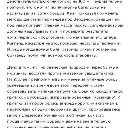
действительностью огня только на 100 м. Неудивительно
поэтому, что к ночи 1 июля многие батальоны не
насчитывали и сотни бойцов. Хейг приказал применять
методы действий германцев под Верденом: раньше чем
под удар попадет главная масса пехоты, сильные дозоры
должны нащупывать пути и проверять результаты
артиллерийской подготовки. Но начальник его штаба
Киггель, несмотря на это, приказал наступать "волнами".
И лишь когда волны были разбиты огнем противника,
британцы получили возможность атаковать.
Дело в том, что человеческая природа и первобытные
инстинкты восстали против указанной свыше тактики.
Наиболее предприимчивые и менее запуганные бойцы,
уцелевшие во время всей этой передряги, стали
образовывать маленькие группки. Обычно каждой такой
группкой руководил импровизированный "командир". И
группки эти пробирались вперед короткими скачками,
переползая от одной воронки к другой, прокрадываясь
мимо пулеметов противника и обтекая их, часто
продвигаясь таким образом даже на значительную
глубину и неся сравнительно небольшие потери».