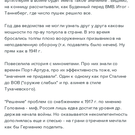
артиллерия в войне будет иметь такое значение". Видимо,
на конницу рассчитывали, как Буденный перед ВМВ. Итог -
Таннеберг, где число пушек решило все.
Год два ведомства не могли узнать друг у друга каковы
мощности по пр-ву толуола в стране. В это время
бросались толпы плохо вооруженных призывников на
неподавленную оборону (т.к. подавлять было нечем). Ну
прям как в 1941 г.
Повеселила история с минометами. Про них знали со
времен Порт-Артура, про их эффективность тоже, но
"значения не придавали". Один к одному как при Сталине
до ВОВ ("оружие слабых" и пр. ахинея в стиле
Тухачевского).
"Решение" проблем со снабжением к 1917 г. по мнению
Головина - миф, Россия лишь едва достигла уровня др.
держав начала войны. Но оказывается некомпетентность
дополнялась еще и спесью - на грани отречения мечтали
как бы Германию поделить.