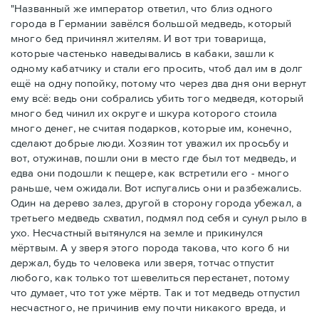
"Названный же император ответил, что близ одного
города в Германии завёлся большой медведь, который
много бед причинял жителям. И вот три товарища,
которые частенько наведывались в кабаки, зашли к
одному кабатчику и стали его просить, чтоб дал им в долг
ещё на одну попойку, потому что через два дня они вернут
ему всё: ведь они собрались убить того медведя, который
много бед чинил их округе и шкура которого стоила
много денег, не считая подарков, которые им, конечно,
сделают добрые люди. Хозяин тот уважил их просьбу и
вот, отужинав, пошли они в место где был тот медведь, и
едва они подошли к пещере, как встретили его - много
раньше, чем ожидали. Вот испугались они и разбежались.
Один на дерево залез, другой в сторону города убежал, а
третьего медведь схватил, подмял под себя и сунул рыло в
ухо. Несчастный вытянулся на земле и прикинулся
мёртвым. А у зверя этого порода такова, что кого б ни
держал, будь то человека или зверя, тотчас отпустит
любого, как только тот шевелиться перестанет, потому
что думает, что тот уже мёртв. Так и тот медведь отпустил
несчастного, не причинив ему почти никакого вреда, и