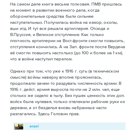
На самом деле книга весьма толковая. ПМВ пришлась
на момент в развитии военного дела, когда
оборонительные средства были сильнее
наступательных. Получилась война на измор, окопы,
вши итд. И тут все решала артиллерия. Отсюда и
В.Пруссия, и Великое отступление. Как только
плотность артиллерии на Вост.фронте смогли повысить,
отступления кончились. А на Зап. фронте после Вердена
её смогли повысить настолько (до 100 и более на 1 км),
что в войне наступил перелом.
Однако при том, что уже к 1916 г. суть (в техническом
смысле) войны наверху вполне прояснилась,
продолжали зачем-то раздувать численность армии. В
1916 г. дейст. армия выросла почти на 2 млн. чел, еще
столько же сидело в тылу. Без пушек ценность этих доп.
войск была нулевая, только отвлекали рабочие руки из
деревни, а от безделья вновь набранные части
разлагались. Здесь Головин прав.
enzel