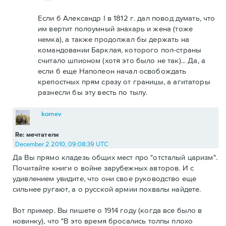
Если б Александр I в 1812 г. дал повод думать, что
им вертит полоумный знахарь и жена (тоже
немка), а также продолжал бы держать на
командовании Барклая, которого пол-страны
считало шпионом (хотя это было не так)... Да, а
если б еще Наполеон начал освобождать
крепостных прям сразу от границы, а агитаторы
разнесли бы эту весть по тылу.
kornev
Re: мечтатели
December 2 2010, 09:08:39 UTC
Да Вы прямо кладезь общих мест про "отсталый царизм".
Почитайте книги о войне зарубежных авторов. И с
удивлением увидите, что они свое руководство еще
сильнее ругают, а о русской армии похвалы найдете.
Вот пример. Вы пишете о 1914 году (когда все было в
новинку), что "В это время бросались толпы плохо