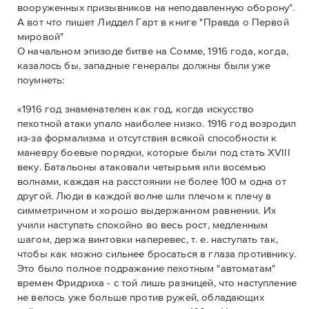
вооруженных призывников на неподавленную оборону".
А вот что пишет Лиддел Гарт в книге "Правда о Первой
мировой"
О начальном эпизоде битве на Сомме, 1916 года, когда,
казалось бы, западные генералы должны были уже
поумнеть:
«1916 год знаменателен как год, когда искусство
пехотной атаки упало наиболее низко. 1916 год возродил
из-за формализма и отсутствия всякой способности к
маневру боевые порядки, которые были под стать XVIII
веку. Батальоны атаковали четырьмя или восемью
волнами, каждая на расстоянии не более 100 м одна от
другой. Люди в каждой волне шли плечом к плечу в
симметричном и хорошо выдержанном равнении. Их
учили наступать спокойно во весь рост, медленным
шагом, держа винтовки наперевес, т. е. наступать так,
чтобы как можно сильнее бросаться в глаза противнику.
Это было полное подражание пехотным "автоматам"
времен Фридриха - с той лишь разницей, что наступление
не велось уже больше против ружей, обладающих