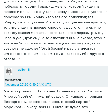
удалился в пещеру. Тот, поняв, что свободен, встал и
побежал к городу. Товарищ же его, который сидел на
дереве и видел всю эту таинственную историю, спустился и
побежал за ним, крича, чтоб тот его подождал; тот
обернулся и подождал. И вот, когда один нагнал другого,
тот, что сидел на дереве, спросил у другого, что ему по
секрету сказал медведь, когда так долго держал рыло у
него в ухе. Друг ему на то ответил: "Он мне сказал, чтоб я
никогда больше не торговал медвежьей шкурой, пока
зверюга не сдохнет!" Этой басней и расплатился тот
император с нашим послом, не дав какого-либо другого
ответа...":)
uglich_jj
мечтатели
November 27 2010, 19:24:10 UTC
А я вот прочитал Н.Головина "Военные усилия России в
Мировой войне". Тяжелый осадок. Описывается редкая
бездарность, неповоротливость высшей царской
бюрократии в ходе войны. "Никто не думал, что