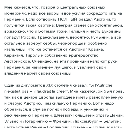
Мне кажется, что, говоря о центральных союзных
монархиях, надо все взоры и все усилия сосредоточить на
Германии. Если сотворить ПОЛНЫЙ раздел Австрии, то
получится такая картина: Венгрия станет самостоятельной,
возможно, что и Богемия тоже, Галиция и часть Буковины
попадут России, Трансильвания, вероятно, Румынии, а всё
остальное заберут сербы, черногорцы и особенно
итальянцы. Что же останется от Австрии? Крайна,
Каринтия, Тироль и собственно эрцгерцогство
Австрийское. Очевидно, на эти провинции наложит руки
Германия, за неимением лучшего, и увеличит свои
владения насчёт своей союзницы.
Один из дипломатов XIX столетия сказал: “Si l’Autriche
n’existait pas – il faudrait la creer”. Мне кажется, он был прав,
так как в центре Европы выгоднее иметь разноплемённую
и слабую Австрию, чем сильную Германию. Вот и надо
обратиться, в случае полной победы, к унижению и
расчленению Германии. Шлезвиг-Гольштейн отдать Дании;
Эльзас и Лотарингию – Франции; Люксембург – Бельгии;
часть устьев Рейна – Голландии; Познань – Польше; часть