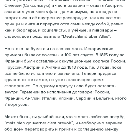
Силезии (Саксонскую) и часть Баварии – отдать Австрии;
заставить уменьшить флот до минимума, но отнюдь не
вторгаться в её внутренние распорядки, так как все эти
принцы и князья переругаются сами между собой, равно
как и бюргеры, и социалисты, и учёные, и пивовары –
словом, все представители “Deutschland uber Alles”.
Но этого на бумаге и на словах мало. Исторические
примеры бывают полезны и 100 лет спустя. В 1815 году во
Франции были оставлены оккупационные корпуса России,
Пруссии, Австрии и Англии до 1818 года, т.е. 3 года, пока
всё не было исполнено и заплачено. Теперь придётся
сделать то же самое, но уже в настоящее время
сговориться. По одному корпусу надо будет оставить
внутри Германии до исполнения договора: России,
Франции, Англии, Италии, Японии, Сербии и Бельгии, итого
7 корпусов.
Может быть, ты улыбнёшься, что я опять забегаю вперёд,
“mais bien gouverner c’est prevoir”, и необходимо заранее
обо всём переговорить и прийти к соглашению между