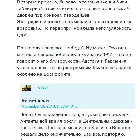
В старые времена, бывало, в такой ситуации били
табакеркой в висок или отправляли в ропшинский
дворец под конвоем гвардейцев.
Эти традиции отнюдь не умерли и кое-кто решил их
возродить. Но первопричной была непопулярность
царя.
По поводу призрака "победы". Ну может Гучков и
мечтал о лаврах побелителя кампании 1917 г., но это
говорит о его близорукости. Австрия и Германия
уже шатались, но до разгрома им было еще далеко,
особено на Вост.фронте.
enzel
Re: мечтатели
November 28 2010, 11:38:51 UTC
Война была коалиционной, а суммарные ресурсы
Антанты всё время росли, а Центральных держав -
снижались. Летние кампании на Западе и Востоке
решали дело окончательно. Это всё, повторяю,