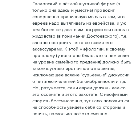
Галковский в лёгкой шутливой форме (а
только она здесь и уместна) проводит
совершенно правильную мысль о том, что
евреев надо вытягивать из еврейства, и уж
тем более не давать им погрузиться вновь в
жидовство (в понимании Достоевского), т.е.
заново построить гетто со всеми его
аксессуарами. К этой мифологии, к своему
прошлому (у кого оно было, кто о нём знает
на уровне семейного предания) должно быть
такое шутливо-ироничное отношение,
исключающее всякие "сурьёзные" дискуссии
о пятитысячелетней богоизбранности и т.д.
Но, разумеется, сами евреи должны как-то
это осознать и этого захотеть. С неофитами
спорить бессмысленно, тут надо положиться
на способность увидеть себя со стороны и
понять, насколько всё это смешно.