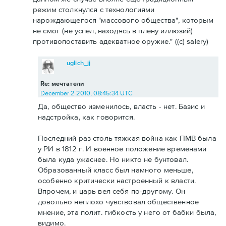
режим столкнулся с технологиями
нарождающегося "массового общества", которым
не смог (не успел, находясь в плену иллюзий)
противопоставить адекватное оружие." ((c) salery)
uglich_jj
Re: мечтатели
December 2 2010, 08:45:34 UTC
Да, общество изменилось, власть - нет. Базис и
надстройка, как говорится.
Последний раз столь тяжкая война как ПМВ была
у РИ в 1812 г. И военное положение временами
была куда ужаснее. Но никто не бунтовал.
Образованный класс был намного меньше,
особенно критически настроенный к власти.
Впрочем, и царь вел себя по-другому. Он
довольно неплохо чувствовал общественное
мнение, эта полит. гибкость у него от бабки была,
видимо.