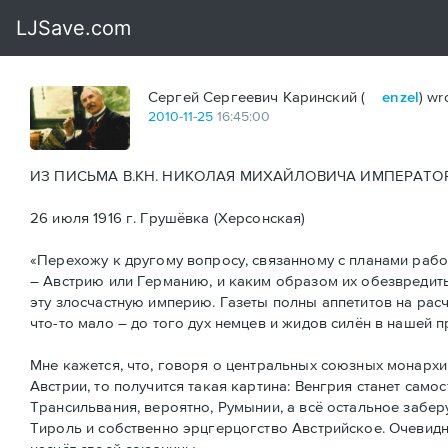
Сергей Сергеевич Каринский (
enzel
) wr
2010
-
11
-
25
16:45:00
ИЗ ПИСЬМА В.КН. НИКОЛАЯ МИХАЙЛОВИЧА ИМПЕРАТОР
26 июля 1916 г. Грушёвка (Херсонская)
«Перехожу к другому вопросу, связанному с планами рабо
– Австрию или Германию, и каким образом их обезвредить
эту злосчастную империю. Газеты полны аппетитов на расч
что-то мало – до того дух немцев и жидов силён в нашей п
Мне кажется, что, говоря о центральных союзных монархи
Австрии, то получится такая картина: Венгрия станет само
Трансильвания, вероятно, Румынии, а всё остальное забер
Тироль и собственно эрцгерцогство Австрийское. Очевидно