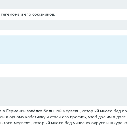
 гегемона и его союзников.
а в Германии завёлся большой медведь, который много бед пр
и к одному кабатчику и стали его просить, чтоб дал им в долг
ть того медведя, который много бед чинил их округе и шкура к