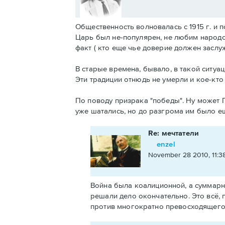
Общественность волновалась с 1915 г. и 
Царь был не-популярен, не любим народом
факт ( кто еще чье доверие должен заслуж
В старые времена, бывало, в такой ситуа
Эти традиции отнюдь не умерли и кое-кт
По поводу призрака "победы". Ну может Г
уже шатались, но до разгрома им было ещ
Re: мечтатели
enzel
November 28 2010, 11:3
Война была коалиционной, а суммарн
решали дело окончательно. Это всё, 
против многократно превосходящего 