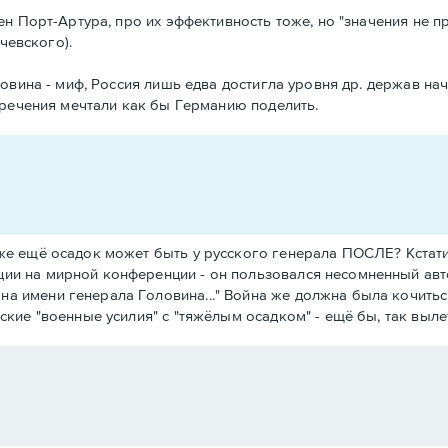
н Порт-Артура, про их эффективность тоже, но "значения не п
чевского).
овина - миф, Россия лишь едва достигла уровня др. держав на
тречения мечтали как бы Германию поделить.
 же ещё осадок может быть у русского генерала ПОСЛЕ? Кстати
ции на мирной конференции - он пользовался несомненный авт
а имени генерала Головина..." Война же должна была кочиться 
тские "военные усилия" с "тяжёлым осадком" - ещё бы, так вылет