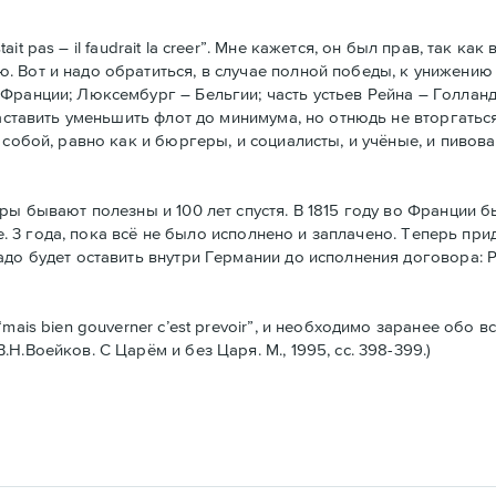
stait pas – il faudrait la creer”. Мне кажется, он был прав, так 
 Вот и надо обратиться, в случае полной победы, к унижению
Франции; Люксембург – Бельгии; часть устьев Рейна – Голланд
заставить уменьшить флот до минимума, но отнюдь не вторгатьс
 собой, равно как и бюргеры, и социалисты, и учёные, и пивов
еры бывают полезны и 100 лет спустя. В 1815 году во Франции
.е. 3 года, пока всё не было исполнено и заплачено. Теперь при
до будет оставить внутри Германии до исполнения договора: Р
mais bien gouverner c’est prevoir”, и необходимо заранее обо в
.Воейков. С Царём и без Царя. М., 1995, сс. 398-399.)