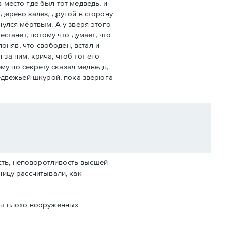
 место где был тот медведь, и
дерево залез, другой в сторону
нулся мёртвым. А у зверя этого
естанет, потому что думает, что
поняв, что свободен, встал и
за ним, крича, чтоб тот его
ему по секрету сказал медведь,
медвежьей шкурой, пока зверюга
сть, неповоротливость высшей
ницу рассчитывали, как
лпы плохо вооруженных