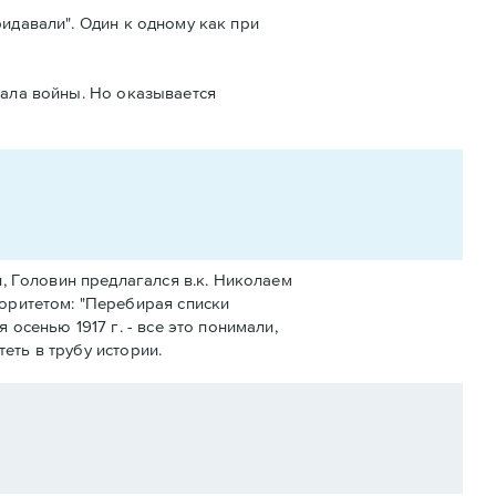
ридавали". Один к одному как при
чала войны. Но оказывается
, Головин предлагался в.к. Николаем
оритетом: "Перебирая списки
осенью 1917 г. - все это понимали,
еть в трубу истории.