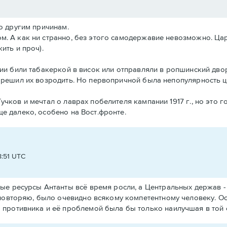
по другим причинам.
. А как ни странно, без этого самодержавие невозможно. Царь
ить и проч).
ции били табакеркой в висок или отправляли в ропшинский дво
о решил их возродить. Но первопричной была непопулярность ц
учков и мечтал о лаврах побелителя кампании 1917 г., но это г
е далеко, особено на Вост.фронте.
8:51 UTC
ые ресурсы Антанты всё время росли, а Центральных держав - 
повторяю, было очевидно всякому компетентному человеку. Ос
противника и её проблемой была бы только наилучшая в той 