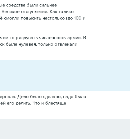
ые средства были сильнее
и Великое отступление. Как только
ё смогли повысить настолько (до 100 и
ачем-то раздувать численность армии. В
ойск была нулевая, только отвлекали
черпала. Дело было сделано, надо было
ей его делить. Что и блестяще