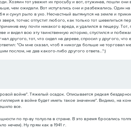
и. Хозяин тот уважил их просьбу и вот, отужинав, пошли они в
ньше, чем ожидали. Вот испугались они и разбежались. Один на 
бя и сунул рыло в ухо. Несчастный вытянулся на земле и прики
 зверя, тотчас отпустит любого, как только тот шевелиться пер
 причинив ему почти никакого вреда, и удалился в пещеру. Тот, 
е и видел всю эту таинственную историю, спустился и побежал 
нал другого, тот, что сидел на дереве, спросил у другого, что 
о ответил: "Он мне сказал, чтоб я никогда больше не торговал 
шим послом, не дав какого-либо другого ответа...":)
ировой войне". Тяжелый осадок. Описывается редкая бездарно
тиллерия в войне будет иметь такое значение". Видимо, на кон
ешило все.
ощности по пр-ву толуола в стране. В это время бросались то
о нечем). Ну прям как в 1941 г.