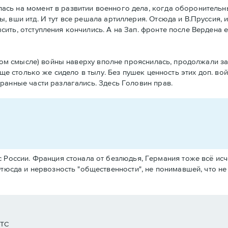
ась на момент в развитии военного дела, когда оборонительн
, вши итд. И тут все решала артиллерия. Отсюда и В.Пруссия, 
ить, отступления кончились. А на Зап. фронте после Вердена е
еском смысле) войны наверху вполне прояснилась, продолжали з
 еще столько же сидело в тылу. Без пушек ценность этих доп. в
бранные части разлагались. Здесь Головин прав.
 России. Франция стонала от безлюдья, Германия тоже всё ис
тюсда и нервозность "общественности", не понимавшей, что не 
UTC