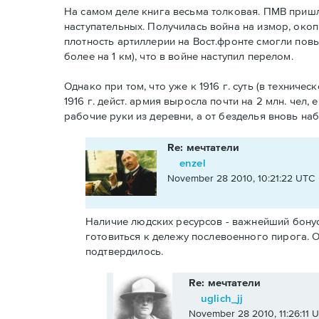
На самом деле книга весьма толковая. ПМВ пришл
наступательных. Получилась война на измор, окопы
плотность артиллерии на Вост.фронте смогли повыс
более на 1 км), что в войне наступил перелом.
Однако при том, что уже к 1916 г. суть (в технич
1916 г. дейст. армия выросла почти на 2 млн. чел,
рабочие руки из деревни, а от безделья вновь на
Re: мечтатели
enzel
November 28 2010, 10:21:22 UTC
Наличие людских ресурсов - важнейший бонус
готовиться к дележу послевоенного пирога. О
подтвердилось.
Re: мечтатели
uglich_jj
November 28 2010, 11:26:11 