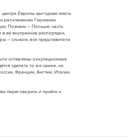
как в центре Европы выгоднее иметь
 и расчленению Германии.
ии; Познань – Польше; часть
я в её внутренние распорядки,
ары – словом, все представители
 были оставлены оккупационные
дётся сделать то же самое, но
оссии, Франции, Англии, Италии,
сём переговорить и прийти к