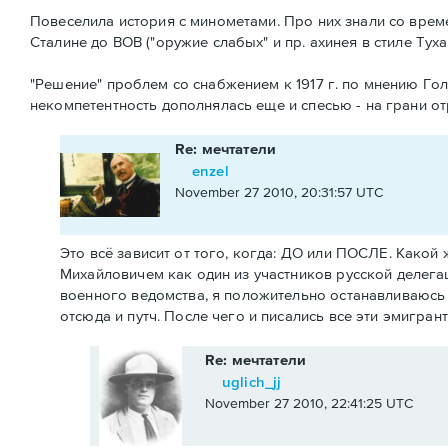
Повеселила история с минометами. Про них знали со време
Сталине до ВОВ ("оружие слабых" и пр. ахинея в стиле Туха
"Решение" проблем со снабжением к 1917 г. по мнению Гол
некомпетентность дополнялась еще и спесью - на грани о
Re: мечтатели
enzel
November 27 2010, 20:31:57 UTC
Это всё зависит от того, когда: ДО или ПОСЛЕ. Какой
Михайловичем как один из участников русской делега
военного ведомства, я положительно останавливаюсь н
отсюда и путч. После чего и писались все эти эмигран
Re: мечтатели
uglich_jj
November 27 2010, 22:41:25 UTC