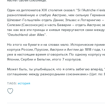
насчёт своей союзницы.
Один из дипломатов XIX столетия сказал: “Si l’Autriche n’exi
разноплемённую и слабую Австрию, чем сильную Германию.
Шлезвиг-Гольштейн отдать Дании; Эльзас и Лотарингию – 
Силезии (Саксонскую) и часть Баварии – отдать Австрии; 
так как все эти принцы и князья переругаются сами между
“Deutschland uber Alles”.
Но этого на бумаге и на словах мало. Исторические прим
корпуса России, Пруссии, Австрии и Англии до 1818 года, т
уже в настоящее время сговориться. По одному корпусу на
Японии, Сербии и Бельгии, итого 7 корпусов.
Может быть, ты улыбнёшься, что я опять забегаю вперёд, “
соглашению между разнородными союзниками.» (Цит. по: В.Н
TAGS:
история