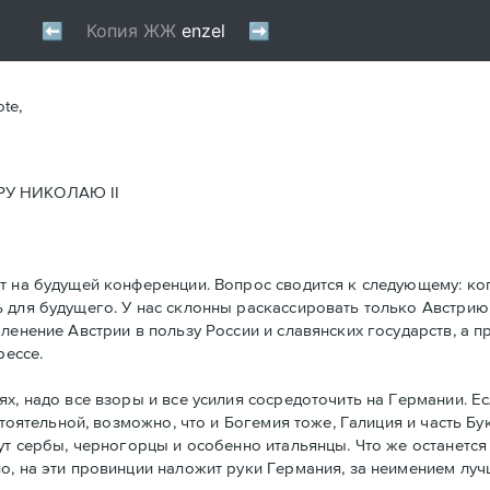
ote,
У НИКОЛАЮ II
т на будущей конференции. Вопрос сводится к следующему: ког
 для будущего. У нас склонны раскассировать только Австрию
ленение Австрии в пользу России и славянских государств, а 
рессе.
ях, надо все взоры и все усилия сосредоточить на Германии.
стоятельной, возможно, что и Богемия тоже, Галиция и часть Б
ут сербы, черногорцы и особенно итальянцы. Что же останется 
, на эти провинции наложит руки Германия, за неимением луч