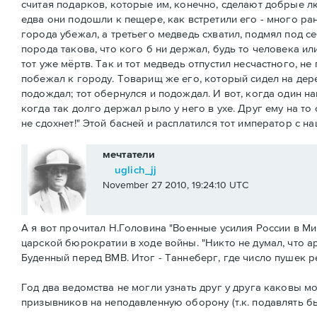
считая подарков, которые им, конечно, сделают добрые люд
едва они подошли к пещере, как встретили его - много ра
города убежал, а третьего медведь схватил, подмял под се
порода такова, что кого б ни держал, будь то человека или
тот уже мёртв. Так и тот медведь отпустил несчастного, не
побежал к городу. Товарищ же его, который сидел на дерев
подождал; тот обернулся и подождал. И вот, когда один наг
когда так долго держал рыло у него в ухе. Друг ему на т
не сдохнет!" Этой басней и расплатился тот император с на
мечтатели
uglich_jj
November 27 2010, 19:24:10 UTC
А я вот прочитал Н.Головина "Военные усилия России в М
царской бюрократии в ходе войны. "Никто не думал, что ар
Буденный перед ВМВ. Итог - Таннеберг, где число пушек р
Год два ведомства не могли узнать друг у друга каковы м
призывников на неподавленную оборону (т.к. подавлять был