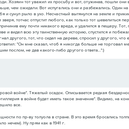
и. Хозяин тот уважил их просьбу и вот, отужинав, пошли они в
ньше, чем ожидали. Вот испугались они и разбежались. Один на 
бя и сунул рыло в ухо. Несчастный вытянулся на земле и прики
 зверя, тотчас отпустит любого, как только тот шевелиться пер
 причинив ему почти никакого вреда, и удалился в пещеру. Тот, 
е и видел всю эту таинственную историю, спустился и побежал 
нал другого, тот, что сидел на дереве, спросил у другого, что 
о ответил: "Он мне сказал, чтоб я никогда больше не торговал 
шим послом, не дав какого-либо другого ответа...":)
ировой войне". Тяжелый осадок. Описывается редкая бездарно
тиллерия в войне будет иметь такое значение". Видимо, на кон
ешило все.
ощности по пр-ву толуола в стране. В это время бросались то
о нечем). Ну прям как в 1941 г.