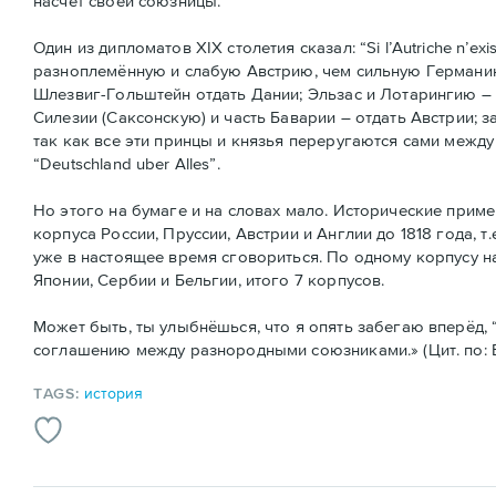
насчёт своей союзницы.
Один из дипломатов XIX столетия сказал: “Si l’Autriche n’exi
разноплемённую и слабую Австрию, чем сильную Германию.
Шлезвиг-Гольштейн отдать Дании; Эльзас и Лотарингию – 
Силезии (Саксонскую) и часть Баварии – отдать Австрии; 
так как все эти принцы и князья переругаются сами между
“Deutschland uber Alles”.
Но этого на бумаге и на словах мало. Исторические прим
корпуса России, Пруссии, Австрии и Англии до 1818 года, т
уже в настоящее время сговориться. По одному корпусу на
Японии, Сербии и Бельгии, итого 7 корпусов.
Может быть, ты улыбнёшься, что я опять забегаю вперёд, “
соглашению между разнородными союзниками.» (Цит. по: В.Н
TAGS:
история