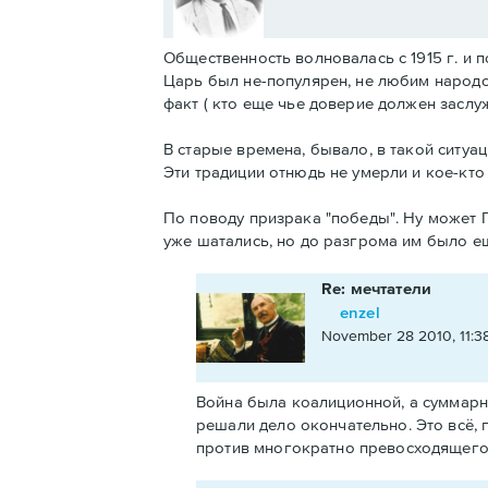
Общественность волновалась с 1915 г. и 
Царь был не-популярен, не любим народом
факт ( кто еще чье доверие должен заслуж
В старые времена, бывало, в такой ситуа
Эти традиции отнюдь не умерли и кое-кт
По поводу призрака "победы". Ну может Г
уже шатались, но до разгрома им было ещ
Re: мечтатели
enzel
November 28 2010, 11:3
Война была коалиционной, а суммарн
решали дело окончательно. Это всё, 
против многократно превосходящего 