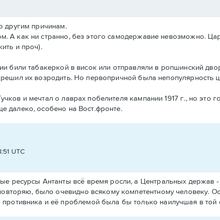
по другим причинам.
. А как ни странно, без этого самодержавие невозможно. Царь
ить и проч).
ции били табакеркой в висок или отправляли в ропшинский дво
о решил их возродить. Но первопричной была непопулярность ц
учков и мечтал о лаврах побелителя кампании 1917 г., но это г
е далеко, особено на Вост.фронте.
8:51 UTC
ые ресурсы Антанты всё время росли, а Центральных держав - 
повторяю, было очевидно всякому компетентному человеку. Ос
противника и её проблемой была бы только наилучшая в той 