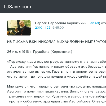
Сергей Сергеевич Каринский (
enzel
) wr
2010
-
11
-
25
16:45:00
ИЗ ПИСЬМА В.КН. НИКОЛАЯ МИХАЙЛОВИЧА ИМПЕРАТОР
26 июля 1916 г. Грушёвка (Херсонская)
«Перехожу к другому вопросу, связанному с планами рабо
– Австрию или Германию, и каким образом их обезвредить
эту злосчастную империю. Газеты полны аппетитов на расч
что-то мало – до того дух немцев и жидов силён в нашей п
Мне кажется, что, говоря о центральных союзных монархи
Австрии, то получится такая картина: Венгрия станет само
Трансильвания, вероятно, Румынии, а всё остальное забер
Тироль и собственно эрцгерцогство Австрийское. Очевидно