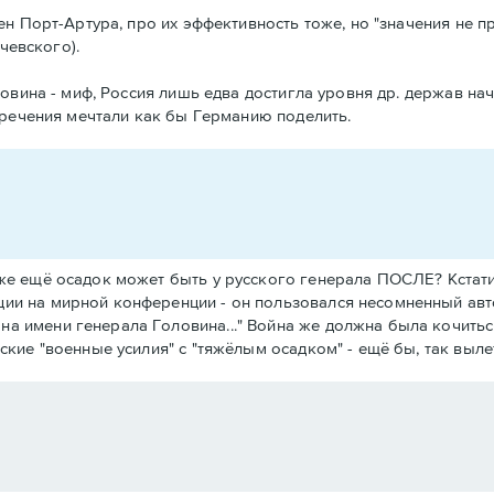
н Порт-Артура, про их эффективность тоже, но "значения не п
чевского).
овина - миф, Россия лишь едва достигла уровня др. держав на
тречения мечтали как бы Германию поделить.
 же ещё осадок может быть у русского генерала ПОСЛЕ? Кстати
ции на мирной конференции - он пользовался несомненный авт
а имени генерала Головина..." Война же должна была кочиться 
тские "военные усилия" с "тяжёлым осадком" - ещё бы, так вылет