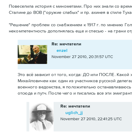
Повеселила история с минометами. Про них знали со време
Сталине до ВОВ ("оружие слабых" и пр. ахинея в стиле Туха
"Решение" проблем со снабжением к 1917 г. по мнению Гол
некомпетентность дополнялась еще и спесью - на грани о
Re: мечтатели
enzel
November 27 2010, 20:31:57 UTC
Это всё зависит от того, когда: ДО или ПОСЛЕ. Какой
Михайловичем как один из участников русской делега
военного ведомства, я положительно останавливаюсь н
отсюда и путч. После чего и писались все эти эмигран
Re: мечтатели
uglich_jj
November 27 2010, 22:41:25 UTC