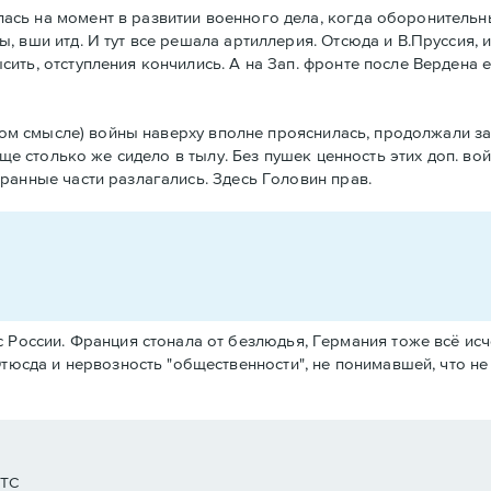
ась на момент в развитии военного дела, когда оборонительн
, вши итд. И тут все решала артиллерия. Отсюда и В.Пруссия, 
ить, отступления кончились. А на Зап. фронте после Вердена е
еском смысле) войны наверху вполне прояснилась, продолжали з
 еще столько же сидело в тылу. Без пушек ценность этих доп. в
бранные части разлагались. Здесь Головин прав.
 России. Франция стонала от безлюдья, Германия тоже всё ис
тюсда и нервозность "общественности", не понимавшей, что не 
UTC