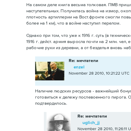
На самом деле книга весьма толковая. ПМВ пришл
наступательных. Получилась война на измор, окопы
плотность артиллерии на Вост.фронте смогли повыс
более на 1 км), что в войне наступил перелом.
Однако при том, что уже к 1916 г. суть (в технич
1916 г. дейст. армия выросла почти на 2 млн. чел,
рабочие руки из деревни, а от безделья вновь на
Re: мечтатели
enzel
November 28 2010, 10:21:22 UTC
Наличие людских ресурсов - важнейший бонус
готовиться к дележу послевоенного пирога. О
подтвердилось.
Re: мечтатели
uglich_jj
November 28 2010, 11:26:11 