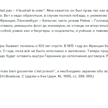
stait pas – il faudrait la creer”. Мне кажется, он был прав, так 
 Вот и надо обратиться, в случае полной победы, к унижению
Франции; Люксембург – Бельгии; часть устьев Рейна – Голланд
заставить уменьшить флот до минимума, но отнюдь не вторгатьс
 собой, равно как и бюргеры, и социалисты, и учёные, и пивов
еры бывают полезны и 100 лет спустя. В 1815 году во Франции
.е. 3 года, пока всё не было исполнено и заплачено. Теперь при
до будет оставить внутри Германии до исполнения договора: Р
mais bien gouverner c’est prevoir”, и необходимо заранее обо в
.Воейков. С Царём и без Царя. М., 1995, сс. 398-399.)