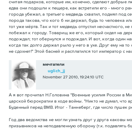
считая подарков, которые им, конечно, сделают добрые люд
едва они подошли к пещере, как встретили его - много ра
города убежал, а третьего медведь схватил, подмял под се
порода такова, что кого б ни держал, будь то человека или
тот уже мёртв. Так и тот медведь отпустил несчастного, не
побежал к городу. Товарищ же его, который сидел на дерев
подождал; тот обернулся и подождал. И вот, когда один наг
когда так долго держал рыло у него в ухе. Друг ему на т
не сдохнет!" Этой басней и расплатился тот император с на
мечтатели
uglich_jj
November 27 2010, 19:24:10 UTC
А я вот прочитал Н.Головина "Военные усилия России в М
царской бюрократии в ходе войны. "Никто не думал, что ар
Буденный перед ВМВ. Итог - Таннеберг, где число пушек р
Год два ведомства не могли узнать друг у друга каковы м
призывников на неподавленную оборону (т.к. подавлять был