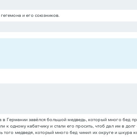
 гегемона и его союзников.
а в Германии завёлся большой медведь, который много бед пр
и к одному кабатчику и стали его просить, чтоб дал им в долг
ть того медведя, который много бед чинил их округе и шкура к