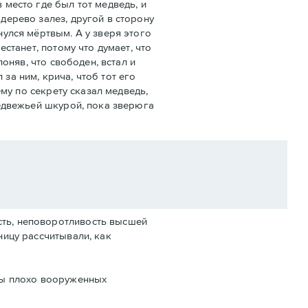
 место где был тот медведь, и
дерево залез, другой в сторону
нулся мёртвым. А у зверя этого
естанет, потому что думает, что
поняв, что свободен, встал и
за ним, крича, чтоб тот его
ему по секрету сказал медведь,
медвежьей шкурой, пока зверюга
сть, неповоротливость высшей
ницу рассчитывали, как
лпы плохо вооруженных