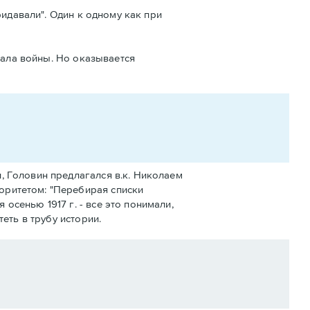
ридавали". Один к одному как при
чала войны. Но оказывается
, Головин предлагался в.к. Николаем
оритетом: "Перебирая списки
осенью 1917 г. - все это понимали,
еть в трубу истории.