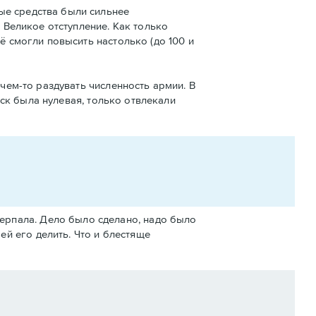
ые средства были сильнее
и Великое отступление. Как только
ё смогли повысить настолько (до 100 и
ачем-то раздувать численность армии. В
ойск была нулевая, только отвлекали
черпала. Дело было сделано, надо было
ей его делить. Что и блестяще