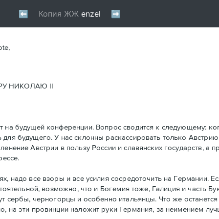
ote,
У НИКОЛАЮ II
т на будущей конференции. Вопрос сводится к следующему: ког
 для будущего. У нас склонны раскассировать только Австрию
ленение Австрии в пользу России и славянских государств, а 
рессе.
ях, надо все взоры и все усилия сосредоточить на Германии.
стоятельной, возможно, что и Богемия тоже, Галиция и часть Б
ут сербы, черногорцы и особенно итальянцы. Что же останется 
, на эти провинции наложит руки Германия, за неимением луч