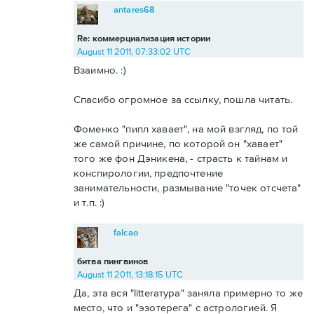
antares68
Re: коммерциализация истории
August 11 2011, 07:33:02 UTC
Взаимно. :)
Спасибо огромное за ссылку, пошла читать.
Фоменко "пипл хавает", на мой взгляд, по той
же самой причине, по которой он "хавает"
того же фон Дэникена, - страсть к тайнам и
конспирологии, предпочтение
занимательности, размывание "точек отсчета"
и т.п. :)
falcao
битва пингвинов
August 11 2011, 13:18:15 UTC
Да, эта вся "litterатура" заняла примерно то же
место, что и "эзотерега" с астрологией. Я