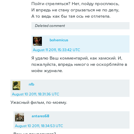
Пойти стреляться? Нет, пойду просплюсь,
И впредь не стану огрызаться не по делу,
А то ведь как бы тая ось не отлетела.
Deleted comment
bohemicus
August 11 2011, 15:33:42 UTC
Я удалю Ваш комментарий, как хамский. И,
пожалуйста, впредь никого не оскорбляйте в
моём журнале.
nfb
August 10 2011, 18:31:36 UTC
Ужасный фильм, по-моему.
antares68
August 10 2011, 18:34:53 UTC
Вам не понравился?