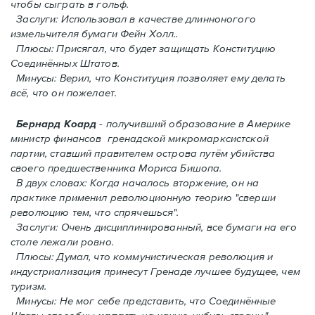
чтобы сыграть в гольф.
Заслуги: Использовал в качестве длинноногого
измельчителя бумаги Фейн Холл..
Плюсы: Присягал, что будет защищать Конституцию
Соединённых Штатов.
Минусы: Верил, что Конституция позволяет ему делать
всё, что он пожелает.
Бернард Коард
- получивший образование в Америке
министр финансов гренадской микромарксистской
партии, ставший правителем острова путём убийства
своего предшественника Мориса Бишопа.
В двух словах: Когда началось вторжение, oн на
практике применил революционную теорию "сверши
революцию тем, что спрячешься".
Заслуги: Очень дисциплинированный, все бумаги на его
столе лежали ровно.
Плюсы: Думал, что коммунистическая революция и
индустриализация принесут Гренадe лучшее будущее, чем
туризм.
Минусы: Не мог себе представить, что Соединённые