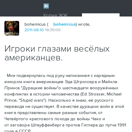
bohemicus (
bohemicus
) wrote,
2011
-
08
-
10
19:35:00
Игроки глазами весёлых
американцев.
Мне подвернулась под руку написанная с изрядным
юмором книга американцев Эдa Штроссерa и Майклa
Принсa "Дурацкие войны"о шестнадцати вооружённых
конфликтах в истории человечества (Ed Strosser, Michael
Prince, "Stupid wars"). Насколько я знаю, её русского
перевода не существует. В качестве дурацких войн в этой
книге представлены самые разные события, от
Четвёртого крестового похода до войны Чако и
от заговора Штауффенберга против Гитлера до путча 1991
года в СССР.