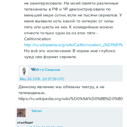
не заинтересовали. На моей памяти различные
телеканалы в РФ и ЧР демонстрировали по
меньшей мере сотни, если не тысячи сериалов. У
меня вызвали хоть какой-то интерес от силы
пять или шесть из них. К комедийным можно
отнести только один из из этих пяти -
Californication
http://ru.wikipedia.org/wiki/Californication_(
Но всё это исключения. В норме мне глубоко
чужд сам формат сериала.
Иггр Смирнов
May 26 2015, 20:37:39 UTC
Данному явлению мы обязаны театру, а не
телевиденью..
https://ru.wikipedia.org/wiki/%D0%9A%D0%BB%D0%
falcao
стьобщег