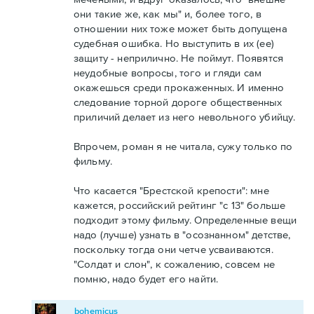
они такие же, как мы" и, более того, в
отношении них тоже может быть допущена
судебная ошибка. Но выступить в их (ее)
защиту - неприлично. Не поймут. Появятся
неудобные вопросы, того и гляди сам
окажешься среди прокаженных. И именно
следование торной дороге общественных
приличий делает из него невольного убийцу.
Впрочем, роман я не читала, сужу только по
фильму.
Что касается "Брестской крепости": мне
кажется, российский рейтинг "с 13" больше
подходит этому фильму. Определенные вещи
надо (лучше) узнать в "осознанном" детстве,
поскольку тогда они четче усваиваются.
"Солдат и слон", к сожалению, совсем не
помню, надо будет его найти.
bohemicus