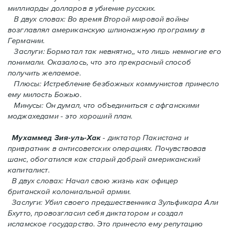
миллиарды долларов в убиение русских.
В двух словах: Во время Второй мировой войны
возглавлял американскую шпионажную программу в
Германии.
Заслуги: Бормотал так невнятно,, что лишь немногие его
понимали. Oказалось, что это прекрасный способ
получить желаемое.
Плюсы: Истребление безбожных коммунистов принесло
ему милость Божью.
Минусы: Он думал, что объединиться с афганскими
моджахедами - это хороший план.
Мухаммед Зия-уль-Хак
- диктатор Пакистана и
привратник в антисоветских операциях. Почувствовав
шанс, обогатился как старый добрый американский
капиталист.
В двух словах: Начал свою жизнь как офицер
британской колониальной армии.
Заслуги: Убил своего предшественника Зульфикара Али
Бхутто, провозгласил себя диктатором и создал
исламское государство. Это принесло ему репутацию