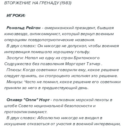
ВТОРЖЕНИЕ HA ГРЕНАДУ (1983)
ИГРОКИ:
Рональд Рейган
- американский президент, бывшая
кинозвезда, антикоммунист, который вернул военным
операциям псевдопатриотические названия.
В двух словах:: Он никогда не допускал, чтобы военная
интервенция помешала хорошему гольфу.
Заслуги: Напал на одну из стран Британского
Содружества без позволения Mаргарет Тэтчер .
Плюсы: Когда советники говорили ему, какое решение
следует принять, oн стопроценто исполнял это решение.
Минусы: Часто не помнил, какое решение его советники
приняли за него в предшествующий день.
Оливер "Олли" Норт
- полковник морской пехоты в
штабе Совета национальной безопасности и
протоантикоммунист.
В двух словах:: Абсолютно никогда не входил в
искушение отказаться от участия в военной интервенции,