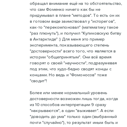
обращал внимание ещё на то обстоятельство,
что сам Фоменко ничего как бы не
придумывал в плане "методов". То есть он их
в готовом виде заимствовал у "исторегов",
как-то "перекомпоновал" (математику такое
"раз плюнуть"), и получил "Куликовскую битву
в Антарктиде" :) Для меня это пример
эксперимента, показывающего степень
"достоверности" всего того, что является в
истории "общепринятым". Они всё время
говорят о своей "научности", подразумевая
под этим, что худо-бедно сводят концы с
концами. Но ведь и "Фомоносов" тоже
"сводит"!
Более или менее нормальный уровень
достоверности возможен лишь тогда, когда
из 10 способов интерпретации 9 сразу
"накрываются", а один "выживает". А если
"доводить до ума" только один (выбранный
почти "случайно"), то результат иным быть и