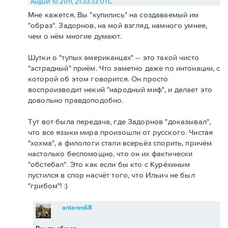
August 10 2011, 21:33:33 UTC
Мне кажется, Вы "купились" на создаваемый им
"образ". Задорнов, на мой взгляд, намного умнее,
чем о нём многие думают.
Шутки о "тупых американцах" -- это такой чисто
"эстрадный" приём. Что заметно даже по интонации, с
которой об этом говорится. Он просто
воспроизводит некий "народный миф", и делает это
довольно правдоподобно.
Тут вот была передача, где Задорнов "доказывал",
что все языки мира произошли от русского. Чистая
"хохма", а филологи стали всерьёз спорить, причём
настолько беспомощно, что он их фактически
"обстебал". Это как если бы кто с Курёхиным
пустился в спор насчёт того, что Ильич не был
"грибом"! :)
antares68