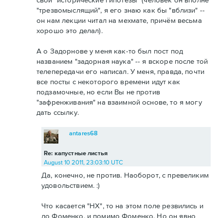
"трезвомыслящий", я его знаю как бы "вблизи" --
он нам лекции читал на мехмате, причём весьма
хорошо это делал).
А о Задорнове у меня как-то был пост под
названием "задорная наука" -- я вскоре после той
телепередачи его написал. У меня, правда, почти
все посты с некоторого времени идут как
подзамочные, но если Вы не против
"зафренживания" на взаимной основе, то я могу
дать ссылку.
antares68
Re: капустные листья
August 10 2011, 23:03:10 UTC
Да, конечно, не против. Наоборот, с превеликим
удовольствием. :)
Что касается "НХ", то на этом поле резвились и
до Фоменко, и помимо Фоменко. Но он явно