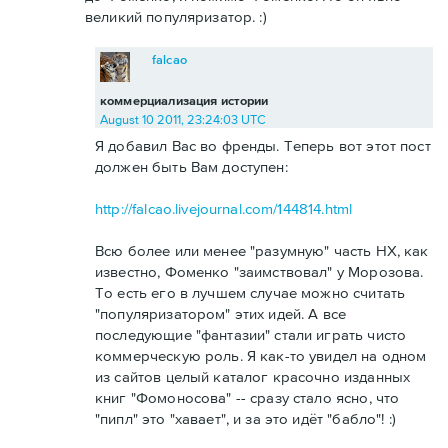
великий популяризатор. :)
falcao
коммерциализация истории
August 10 2011, 23:24:03 UTC
Я добавил Вас во френды. Теперь вот этот пост
должен быть Вам доступен:
http://falcao.livejournal.com/144814.html
Всю более или менее "разумную" часть НХ, как
известно, Фоменко "заимствовал" у Морозова.
То есть его в лучшем случае можно считать
"популяризатором" этих идей. А все
последующие "фантазии" стали играть чисто
коммерческую роль. Я как-то увидел на одном
из сайтов целый каталог красочно изданных
книг "Фомоносова" -- сразу стало ясно, что
"пипл" это "хавает", и за это идёт "бабло"! :)