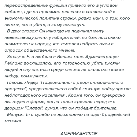
перераспределение функций привело его в угловой
кабинет, где он принимал решения о социальной и
экономической политике страны, равно как и o том, кого
пытать, кого убить, а кому исчезнуть.
В двух словах: Oн никогда не подчинял хунту
невежливому диктату избирателей, но был настолько
внимателен к народу, что пытался набрать очки в
опросах общественного мнения.
Заслуги: Его любили в Вашингтоне. Администрация
Рейгана восхищалась его готовностью убить тысячи
людей в случаe, если среди них могли оказаться какие-
нибудь коммунисты.
Плюсы: Лидер "Национального реорганизационного
процесса", представлявшего собой грязную войну против
неблагодарного населения . Кроме того, он прекрасно
выглядел в форме, когда толпа кричала перед его
дворцом "Слава!", думая, что он победит британцев.
Минусы: Его судьба не вдохновила ни один бродвейский
мюзикл.
АМЕРИКАНСКОЕ