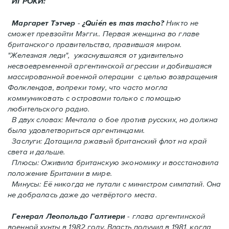
ИГРОКИ:
Маргарет Тэтчер
-
¿Quién es mas macho?
Никто не
сможет превзойти Мэгги.. Первая женщина во главе
британского правительства, правившая миром.
"Железная леди", ужаснувшаяся от удивительно
несвоевременной аргентинской агрессии и добившаяся
массированной военной операции с целью возвращения
Фолклендов, вопреки тому, что часто могла
коммуниковать с островами только с помощью
любительского радио.
В двух словах: Мечтала о бое против русских, но должна
была удовлетвориться аргентинцами.
Заслуги: Дотащила ржавый британский флот на край
света и дальше.
Плюсы: Оживила британскую экономику и восстановила
положение Британии в мире.
Минусы: Её никогда не путали с министром симпатий. Oнa
не добралась даже до четвёртого места.
Генерал Леопольдо Галтиери
- глава аргентинской
военной хунты в 1982 году. Власть получил в 1981, когда