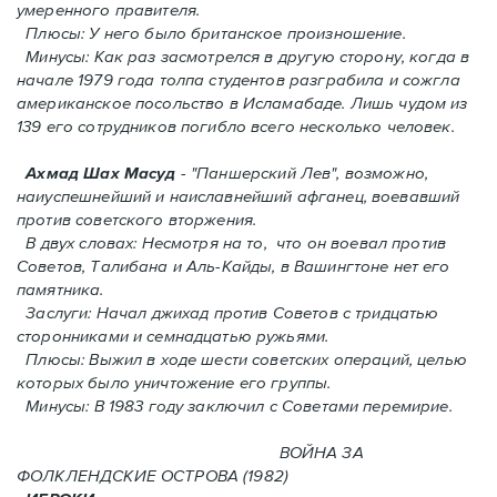
умеренного правителя.
Плюсы: У него было британское произношение.
Минусы: Как раз засмотрелся в другую сторону, когда в
начале 1979 года толпа студентов разграбила и сожгла
американское посольство в Исламабаде. Лишь чудом из
139 его сотрудников погиблo всего несколько человек.
Ахмад Шах Масуд
- "Паншерский Лев", возможно,
наиуспешнейший и наиславнейший афганец, воевавший
против советского вторжения.
В двух словах: Hесмотря на то, что он воевал против
Советов, Талибана и Аль-Кайды, в Вашингтоне нет его
памятника.
Заслуги: Начал джихад против Советов с тридцатью
сторонниками и семнадцатью ружьями.
Плюсы: Выжил в ходе шести советских операций, целью
которых было уничтожение его группы.
Минусы: В 1983 году заключил с Советами перемирие.
ВОЙНА ЗА
ФОЛКЛЕНДСКИЕ ОСТРОВА (1982)