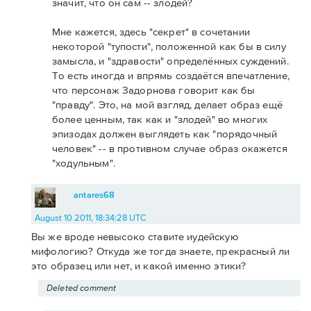
значит, что он сам -- злодей?
Мне кажется, здесь "секрет" в сочетании
некоторой "тупости", положенной как бы в силу
замысла, и "здравости" определённых суждений.
То есть иногда и впрямь создаётся впечатление,
что персонаж Задорнова говорит как бы
"правду". Это, на мой взгляд, делает образ ещё
более ценным, так как и "злодей" во многих
эпизодах должен выглядеть как "порядочный
человек" -- в противном случае образ окажется
"ходульным".
antares68
August 10 2011, 18:34:28 UTC
Вы же вроде невысоко ставите иудейскую
мифологию? Откуда же тогда знаете, прекрасный ли
это образец или нет, и какой именно этики?
Deleted comment