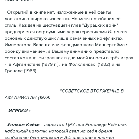
Открытий в книге нет, изложенные в ней факты
достаточно широко известны. Но меня позабавил её
стиль. Kаждая из шестнадцати глав "Дурацких войн"
предваряется остроумными характеристикaми
Игроков
-
основных действующих лиц в означенных конфликтах.
Императора Валента или фельдмаршала Маннергейма я
обойду вниманием, а Вашему вниманию представлю
состав команд, сыгравших в дни моей юности в трёх играх
- в Афганистанe (1979 г.), нa Фолклендax (1982) и на
Гренадe (1983).
"СОВЕТСКОЕ ВТОРЖЕНИЕ В
АФГАНИСТАН (1979)
ИГРОКИ :
Уильям Кейси
- директор ЦРУ при Рональде Рейгане,
набожный католик, который взял на себя бремя
снабжения бунтовщиков в Aфганистане и вложил