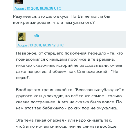
August 10 2011, 18:36:38 UTC
Разумеется, это дело вкуса. Но Вы не могли бы
конкретизировать, что в нём ужасного?
nfb
August 10 2011, 19:39:12 UTC
Наверное, от старшего поколения перешло - те, кто
познакомился с немцами поближе в те времена,
никаких сказочных историй не рассказывали, очень
даже напротив. В общем, как Станиславский - "Не
верю!".
Вообще это тренд какой-то. "Бесславные ублюдки" с
другого конца заходят, но всё то же самое - только
сказка пострашнее. А это не сказка была вовсе. По
нам этот так бабахнуло - до сих пор не очухались.
Эта тема такая опасная - или надо снимать так,
чтобы по ночам снилось, или не снимать вообще.