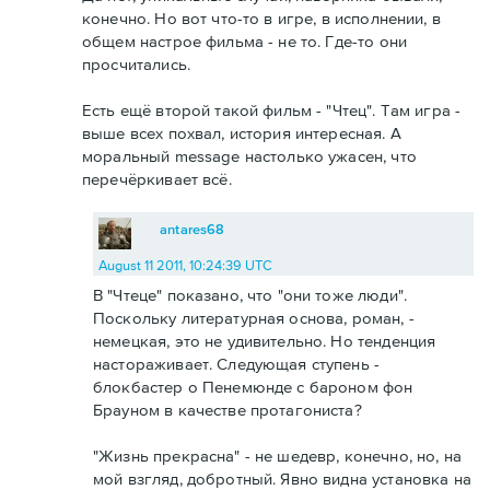
конечно. Но вот что-то в игре, в исполнении, в
общем настрое фильма - не то. Где-то они
просчитались.
Есть ещё второй такой фильм - "Чтец". Там игра -
выше всех похвал, история интересная. А
моральный message настолько ужасен, что
перечёркивает всё.
antares68
August 11 2011, 10:24:39 UTC
В "Чтеце" показано, что "они тоже люди".
Поскольку литературная основа, роман, -
немецкая, это не удивительно. Но тенденция
настораживает. Следующая ступень -
блокбастер о Пенемюнде с бароном фон
Брауном в качестве протагониста?
"Жизнь прекрасна" - не шедевр, конечно, но, на
мой взгляд, добротный. Явно видна установка на