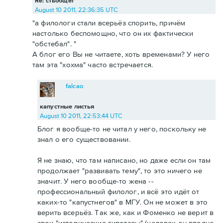
Re: стьобщег
August 10 2011, 22:36:35 UTC
"а филологи стали всерьёз спорить, причём
настолько беспомощно, что он их фактически
"обстебал". "
А блог его Вы не читаете, хоть временами? У него
там эта "хохма" часто встречается.
falcao
капустные листья
August 10 2011, 22:53:44 UTC
Блог я вообще-то не читал у него, поскольку не
знал о его существовании.
Я не знаю, что там написано, но даже если он там
продолжает "развивать тему", то это ничего не
значит. У него вообще-то жена --
профессиональный филолог, и всё это идёт от
каких-то "капустнегов" в МГУ. Он не может в это
верить всерьёз. Так же, как и Фоменко не верит в
свои "исторические гипотезы" (человек он вполне