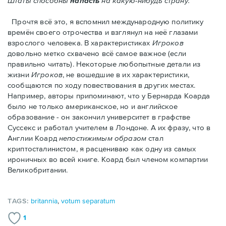
Штаты способны
напасть
на какую-нибудь страну."
Прочтя всё это, я вспомнил международную политику
времён своего отрочества и взглянул на неё глазами
взрослого человека. В характеристиках
Игроков
довольно метко схвачено всё самое важное (если
правильно читать). Некоторые любопытные детали из
жизни
Игроков
, не вошедшие в их характеристики,
сообщаются по ходу повествования в других местах.
Например, авторы припоминают, что у Бернарда Коарда
было не только американское, но и английское
образование - он закончил университет в графстве
Суссекс и работал учителем в Лондоне. А их фразу, что в
Англии Коард
непостижимым образом
стал
криптосталинистом, я расцениваю как одну из самых
ироничных во всей книге. Коард был членом компартии
Великобритании.
TAGS:
britannia
,
votum separatum
1