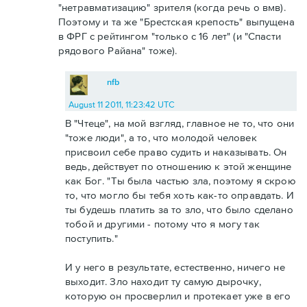
"нетравматизацию" зрителя (когда речь о вмв).
Поэтому и та же "Брестская крепость" выпущена
в ФРГ с рейтингом "только с 16 лет" (и "Спасти
рядового Райана" тоже).
nfb
August 11 2011, 11:23:42 UTC
В "Чтеце", на мой взгляд, главное не то, что они
"тоже люди", а то, что молодой человек
присвоил себе право судить и наказывать. Он
ведь, действует по отношению к этой женщине
как Бог. "Ты была частью зла, поэтому я скрою
то, что могло бы тебя хоть как-то оправдать. И
ты будешь платить за то зло, что было сделано
тобой и другими - потому что я могу так
поступить."
И у него в результате, естественно, ничего не
выходит. Зло находит ту самую дырочку,
которую он просверлил и протекает уже в его