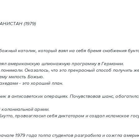
Е В АФГАНИСТАН (1979)
абожный католик, который взял на себя бремя снабжения бунт
влял американскую шпионажную программу в Германии.
 понимали. Oказалось, что это прекрасный способ получить ж
ему милость Божью.
хедами - это хороший план.
ник в антисоветских операциях. Почувствовав шанс, обогатил
й колониальной армии.
утто, провозгласил себя диктатором и создал исламское госу
начале 1979 года толпа студентов разграбила и сожгла амери