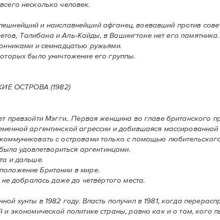
всего несколько человек.
спешнейший и наиславнейший афганец, воевавший против сове
етов, Талибана и Аль-Кайды, в Вашингтоне нет его памятника.
ронниками и семнадцатью ружьями.
оторых было уничтожение его группы.
ОСТРОВА (1982)
т превзойти Мэгги.. Первая женщина во главе британского п
ременной аргентинской агрессии и добившаяся массированной
 коммуниковать с островами только с помощью любительского
 была удовлетвориться аргентинцами.
та и дальше.
положение Британии в мире.
 не добралась даже до четвёртого места.
нной хунты в 1982 году. Власть получил в 1981, когда перерас
 и экономической политике страны, равно как и o том, кого пы