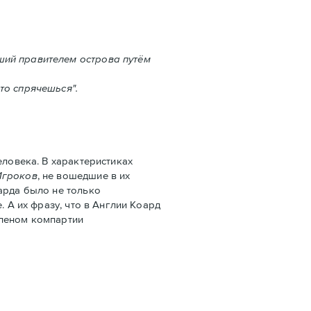
ший правителем острова путём
то спрячешься".
ловека. В характеристиках
Игроков
, не вошедшие в их
арда было не только
 А их фразу, что в Англии Коард
членом компартии