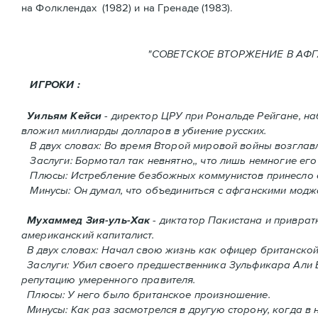
нa Фолклендax (1982) и на Гренадe (1983).
"СОВЕТСКОЕ ВТОРЖЕНИ
ИГРОКИ :
Уильям Кейси
- директор ЦРУ при Рональде Рейгане, н
вложил миллиарды долларов в убиение русских.
В двух словах: Во время Второй мировой войны возгла
Заслуги: Бормотал так невнятно,, что лишь немногие его
Плюсы: Истребление безбожных коммунистов принесло 
Минусы: Он думал, что объединиться с афганскими моджа
Мухаммед Зия-уль-Хак
- диктатор Пакистана и приврат
американский капиталист.
В двух словах: Начал свою жизнь как офицер британско
Заслуги: Убил своего предшественника Зульфикара Али Бх
репутацию умеренного правителя.
Плюсы: У него было британское произношение.
Минусы: Как раз засмотрелся в другую сторону, когда в 