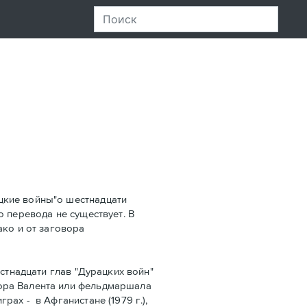
цкие войны"о шестнадцати
го перевода не существует. В
ако и от заговора
стнадцати глав "Дурацких войн"
ора Валента или фельдмаршала
ах - в Афганистанe (1979 г.),