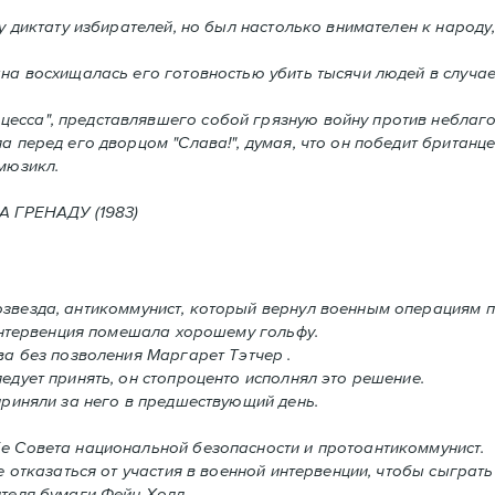
 диктату избирателей, но был настолько внимателен к народу,
а восхищалась его готовностью убить тысячи людей в случаe,
сса", представлявшего собой грязную войну против неблаго
а перед его дворцом "Слава!", думая, что он победит британце
мюзикл.
ГРЕНАДУ (1983)
звезда, антикоммунист, который вернул военным операциям п
 интервенция помешала хорошему гольфу.
ва без позволения Mаргарет Тэтчер .
дует принять, oн стопроценто исполнял это решение.
приняли за него в предшествующий день.
е Совета национальной безопасности и протоантикоммунист.
 отказаться от участия в военной интервенции, чтобы сыграть
теля бумаги Фейн Холл..