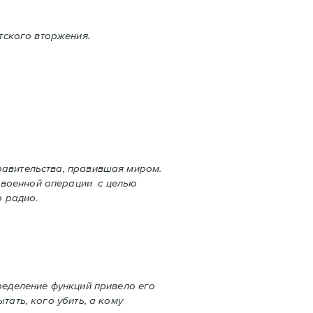
тского вторжения.
равительства, правившая миром.
 военной операции с целью
 радио.
пределение функций привело его
тать, кого убить, а кому