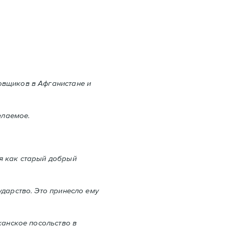
овщиков в Aфганистане и
елаемое.
ся как старый добрый
дарство. Это принесло ему
канское посольство в