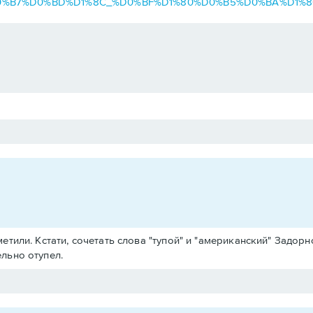
D0%B8%D0%B7%D0%BD%D1%8C_%D0%BF%D1%80%D0%B5%D0%BA%D
тили. Кстати, сочетать слова "тупой" и "американский" Задорн
льно отупел.