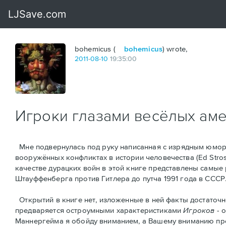
bohemicus (
bohemicus
) wrote,
2011
-
08
-
10
19:35:00
Игроки глазами весёлых ам
Мне подвернулась под руку написанная с изрядным юмор
вооружённых конфликтах в истории человечества (Ed Strosse
качестве дурацких войн в этой книге представлены самые
Штауффенберга против Гитлера до путча 1991 года в СССР
Открытий в книге нет, изложенные в ней факты достаточн
предваряется остроумными характеристикaми
Игроков
- 
Маннергейма я обойду вниманием, а Вашему вниманию предс