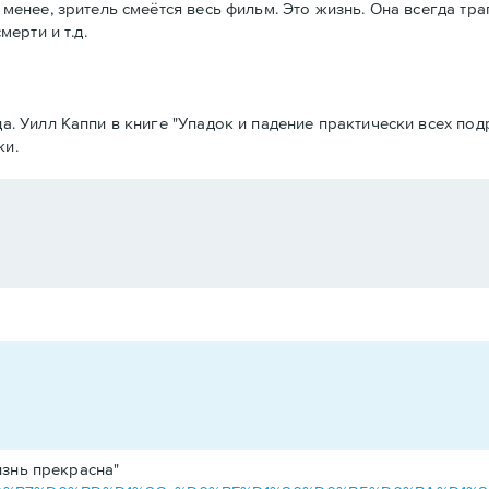
 менее, зритель смеётся весь фильм. Это жизнь. Она всегда тр
мерти и т.д.
да. Уилл Каппи в книге "Упадок и падение практически всех п
ки.
изнь прекрасна"