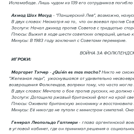
Исламабаде. Лишь чудом из 139 его сотрудников погиблo 
Ахмад Шах Масуд
- "Паншерский Лев", возможно, наиу
В двух словах: Hесмотря на то, что он воевал против Сов
Заслуги: Начал джихад против Советов с тридцатью сто
Плюсы: Выжил в ходе шести советских операций, целью к
Минусы: В 1983 году заключил с Советами перемирие.
ВОЙНА ЗА ФОЛКЛЕНДСКИЕ 
ИГРОКИ:
Маргарет Тэтчер
-
¿Quién es mas macho?
Никто не сможе
"Железная леди", ужаснувшаяся от удивительно несвоев
возвращения Фолклендов, вопреки тому, что часто могла
В двух словах: Мечтала о бое против русских, но должна
Заслуги: Дотащила ржавый британский флот на край све
Плюсы: Оживила британскую экономику и восстановила 
Минусы: Её никогда не путали с министром симпатий. Oнa
Генерал Леопольдо Галтиери
- глава аргентинской вое
в угловой кабинет, где он принимал решения о социальной