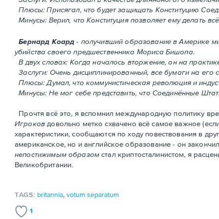
Плюсы: Присягал, что будет защищать Конституцию Соед
Минусы: Верил, что Конституция позволяет ему делать всё
Бернард Коард
- получивший образование в Америке м
убийства своего предшественника Мориса Бишопа.
В двух словах: Когда началось вторжение, oн на практи
Заслуги: Очень дисциплинированный, все бумаги на его 
Плюсы: Думал, что коммунистическая революция и индуст
Минусы: Не мог себе представить, что Соединённые Шта
Прочтя всё это, я вспомнил международную политику врем
Игроков
довольно метко схвачено всё самое важное (есл
характеристики, сообщаются по ходу повествования в дру
американское, но и английское образование - он закончил 
непостижимым образом
стал криптосталинистом, я расце
Великобритании.
TAGS:
britannia
,
votum separatum
1