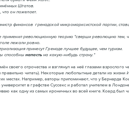
инённых Штатов.
, что он пожелает.
инистр финансов гренадской микромарксистской партии, став
ке применил революционную теорию "сверши революцию тем, ч
столе лежали ровно.
риализация принесут Гренадe лучшее будущее, чем туризм.
ты способны
напасть
на какую-нибудь страну."
ён своего отрочества и взглянул на неё глазами взрослого че
и правильно читать). Некоторые любопытные детали из жизни
гих местах. Например, авторы припоминают, что у Бернарда Ко
университет в графстве Суссекс и работал учителем в Лондоне.
ниваю как одну из самых ироничных во всей книге. Коард был 