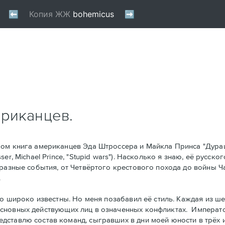
ериканцев.
ом книга американцев Эдa Штроссерa и Майклa Принсa "Дура
r, Michael Prince, "Stupid wars"). Насколько я знаю, её русско
 разные события, от Четвёртого крестового похода до войны Ч
.
о широко известны. Но меня позабавил её стиль. Kаждая из ше
основных действующих лиц в означенных конфликтах. Императ
тавлю состав команд, сыгравших в дни моей юности в трёх игр