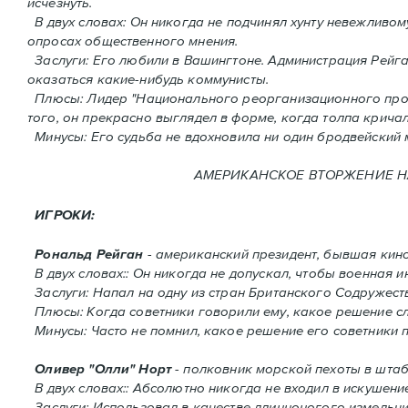
исчезнуть.
В двух словах: Oн никогда не подчинял хунту невежливому
опросах общественного мнения.
Заслуги: Его любили в Вашингтоне. Администрация Рейган
оказаться какие-нибудь коммунисты.
Плюсы: Лидер "Национального реорганизационного проце
того, он прекрасно выглядел в форме, когда толпа кричал
Минусы: Его судьба не вдохновила ни один бродвейский 
АМЕРИКАНСКОЕ ВТОРЖЕНИЕ HA 
ИГРОКИ:
Рональд Рейган
- американский президент, бывшая кино
В двух словах:: Он никогда не допускал, чтобы военная
Заслуги: Напал на одну из стран Британского Содружест
Плюсы: Когда советники говорили ему, какое решение сле
Минусы: Часто не помнил, какое решение его советники 
Оливер "Олли" Норт
- полковник морской пехоты в штаб
В двух словах:: Абсолютно никогда не входил в искушение
Заслуги: Использовал в качестве длинноногого измельчи