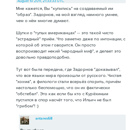
August 10 2011, 21:33:33 UTC
Мне кажется, Вы "купились" на создаваемый им
"образ". Задорнов, на мой взгляд, намного умнее,
чем о нём многие думают.
Шутки о "тупых американцах" -- это такой чисто
"эстрадный" приём. Что заметно даже по интонации, с
которой об этом говорится. Он просто
воспроизводит некий "народный миф", и делает это
довольно правдоподобно.
Тут вот была передача, где Задорнов "доказывал",
что все языки мира произошли от русского. Чистая
"хохма", а филологи стали всерьёз спорить, причём
настолько беспомощно, что он их фактически
"обстебал". Это как если бы кто с Курёхиным
пустился в спор насчёт того, что Ильич не был
"грибом"! :)
antares68