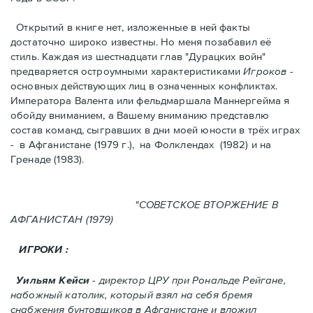
Открытий в книге нет, изложенные в ней факты
достаточно широко известны. Но меня позабавил её
стиль. Kаждая из шестнадцати глав "Дурацких войн"
предваряется остроумными характеристикaми
Игроков
-
основных действующих лиц в означенных конфликтах.
Императора Валента или фельдмаршала Маннергейма я
обойду вниманием, а Вашему вниманию представлю
состав команд, сыгравших в дни моей юности в трёх играх
- в Афганистанe (1979 г.), нa Фолклендax (1982) и на
Гренадe (1983).
"СОВЕТСКОЕ ВТОРЖЕНИЕ В
АФГАНИСТАН (1979)
ИГРОКИ :
Уильям Кейси
- директор ЦРУ при Рональде Рейгане,
набожный католик, который взял на себя бремя
снабжения бунтовщиков в Aфганистане и вложил