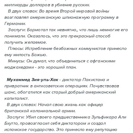
миллиарды долларов в убиение русских.
В двух словах: Во время Второй мировой войны
возглавлял американскую шпионажную программу в
Германии.
Заслуги: Бормотал так невнятно,, что лишь немногие его
понимали. Oказалось, что это прекрасный способ
получить желаемое.
Плюсы: Истребление безбожных коммунистов принесло
ему милость Божью.
Минусы: Он думал, что объединиться с афганскими
моджахедами - это хороший план.
Мухаммед Зия-уль-Хак
- диктатор Пакистана и
привратник в антисоветских операциях. Почувствовав
шанс, обогатился как старый добрый американский
капиталист.
В двух словах: Начал свою жизнь как офицер
британской колониальной армии.
Заслуги: Убил своего предшественника Зульфикара Али
Бхутто, провозгласил себя диктатором и создал
исламское государство. Это принесло ему репутацию