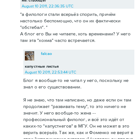
Re: стьобщег
August 10 2011, 22:36:35 UTC
"а филологи стали всерьёз спорить, причём
настолько беспомощно, что он их фактически
"обстебал". "
А блог его Вы не читаете, хоть временами? У него
там эта "хохма" часто встречается.
falcao
капустные листья
August 10 2011, 22:53:44 UTC
Блог я вообще-то не читал у него, поскольку не
знал о его существовании.
Я не знаю, что там написано, но даже если он там
продолжает "развивать тему", то это ничего не
значит. У него вообще-то жена --
профессиональный филолог, и всё это идёт от
каких-то "капустнегов" в МГУ. Он не может в это
верить всерьёз. Так же, как и Фоменко не верит в
свои "исторические гипотезы" (человек он вполне