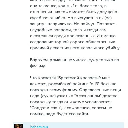
они такие же, как мы" и, более того, в
отношении них тоже может быть допущена
судебная ошибка. Но выступить в их (ее)
защиту - неприлично. Не поймут. Появятся
неудобные вопросы, того и гляди сам
окажешься среди прокаженных. И именно
следование торной дороге общественных
приличий делает из него невольного убийцу.
Впрочем, роман я не читала, сужу только по
фильму.
Что касается "Брестской крепости": мне
кажется, российский рейтинг "с 13" больше
подходит этому фильму. Определенные вещи
надо (лучше) узнать в "осознанном" детстве,
поскольку тогда они четче усваиваются.
"Солдат и слон", к сожалению, совсем не
помню, надо будет его найти.
bohemicus