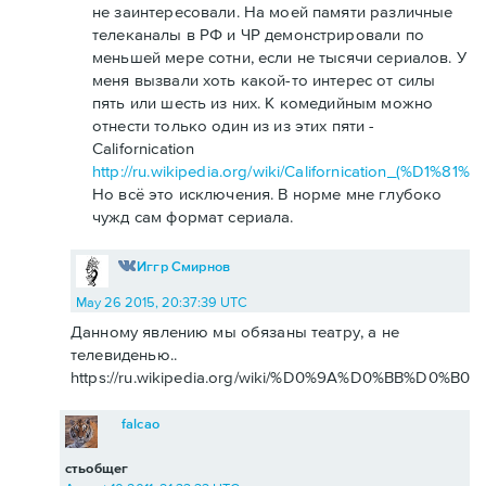
не заинтересовали. На моей памяти различные
телеканалы в РФ и ЧР демонстрировали по
меньшей мере сотни, если не тысячи сериалов. У
меня вызвали хоть какой-то интерес от силы
пять или шесть из них. К комедийным можно
отнести только один из из этих пяти -
Californication
http://ru.wikipedia.org/wiki/Californication_(
Но всё это исключения. В норме мне глубоко
чужд сам формат сериала.
Иггр Смирнов
May 26 2015, 20:37:39 UTC
Данному явлению мы обязаны театру, а не
телевиденью..
https://ru.wikipedia.org/wiki/%D0%9A%D0%BB%D0%
falcao
стьобщег