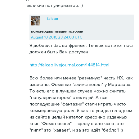
великий популяризатор. :)
falcao
коммерциализация истории
August 10 2011, 23:24:03 UTC
Я добавил Вас во френды. Теперь вот этот пост
должен быть Вам доступен:
http://falcao.livejournal.com/144814.html
Всю более или менее "разумную" часть НХ, как
известно, Фоменко "заимствовал" у Морозова.
То есть его в лучшем случае можно считать
"популяризатором" этих идей. А все
последующие "фантазии" стали играть чисто
коммерческую роль. Я как-то увидел на одном
из сайтов целый каталог красочно изданных
книг "Фомоносова" -- сразу стало ясно, что
"пипл" это "хавает", и за это идёт "бабло"! :)