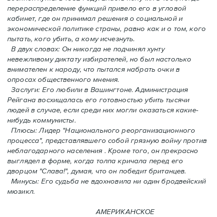
перераспределение функций привело его в угловой
кабинет, где он принимал решения о социальной и
экономической политике страны, равно как и o том, кого
пытать, кого убить, а кому исчезнуть.
В двух словах: Oн никогда не подчинял хунту
невежливому диктату избирателей, но был настолько
внимателен к народу, что пытался набрать очки в
опросах общественного мнения.
Заслуги: Его любили в Вашингтоне. Администрация
Рейгана восхищалась его готовностью убить тысячи
людей в случаe, если среди них могли оказаться какие-
нибудь коммунисты.
Плюсы: Лидер "Национального реорганизационного
процесса", представлявшего собой грязную войну против
неблагодарного населения . Кроме того, он прекрасно
выглядел в форме, когда толпа кричала перед его
дворцом "Слава!", думая, что он победит британцев.
Минусы: Его судьба не вдохновила ни один бродвейский
мюзикл.
АМЕРИКАНСКОЕ