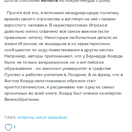
Штаты способны
напасть
на какую-нибудь страну."
Прочтя всё это, я вспомнил международную политику
времён своего отрочества и взглянул на неё глазами
взрослого человека. В характеристиках
Игроков
довольно метко схвачено всё самое важное (если
правильно читать). Некоторые любопытные детали из
жизни
Игроков
, не вошедшие в их характеристики,
сообщаются по ходу повествования в других местах.
Например, авторы припоминают, что у Бернарда Коарда
было не только американское, но и английское
образование - он закончил университет в графстве
Суссекс и работал учителем в Лондоне. А их фразу, что в
Англии Коард
непостижимым образом
стал
криптосталинистом, я расцениваю как одну из самых
ироничных во всей книге. Коард был членом компартии
Великобритании.
TAGS:
britannia
,
votum separatum
1