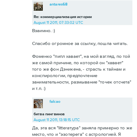
antares68
Re: коммерциализация истории
August 11 2011, 07:33:02 UTC
Взаимно. :)
Спасибо огромное за ссылку, пошла читать.
Фоменко "пипл хавает", на мой взгляд, по той
же самой причине, по которой он "хавает"
того же фон Дэникена, - страсть к тайнам и
конспирологии, предпочтение
занимательности, размывание "точек отсчета"
и т.п. :)
falcao
битва пингвинов
August 11 2011, 13:18:15 UTC
Да, эта вся "litterатура" заняла примерно то же
место, что и "эзотерега" с астрологией. Я