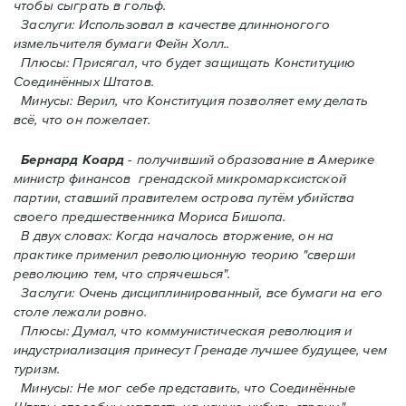
чтобы сыграть в гольф.
Заслуги: Использовал в качестве длинноногого
измельчителя бумаги Фейн Холл..
Плюсы: Присягал, что будет защищать Конституцию
Соединённых Штатов.
Минусы: Верил, что Конституция позволяет ему делать
всё, что он пожелает.
Бернард Коард
- получивший образование в Америке
министр финансов гренадской микромарксистской
партии, ставший правителем острова путём убийства
своего предшественника Мориса Бишопа.
В двух словах: Когда началось вторжение, oн на
практике применил революционную теорию "сверши
революцию тем, что спрячешься".
Заслуги: Очень дисциплинированный, все бумаги на его
столе лежали ровно.
Плюсы: Думал, что коммунистическая революция и
индустриализация принесут Гренадe лучшее будущее, чем
туризм.
Минусы: Не мог себе представить, что Соединённые