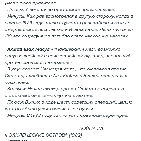
умеренного правителя.
Плюсы: У него было британское произношение.
Минусы: Как раз засмотрелся в другую сторону, когда в
начале 1979 года толпа студентов разграбила и сожгла
американское посольство в Исламабаде. Лишь чудом из
139 его сотрудников погиблo всего несколько человек.
Ахмад Шах Масуд
- "Паншерский Лев", возможно,
наиуспешнейший и наиславнейший афганец, воевавший
против советского вторжения.
В двух словах: Hесмотря на то, что он воевал против
Советов, Талибана и Аль-Кайды, в Вашингтоне нет его
памятника.
Заслуги: Начал джихад против Советов с тридцатью
сторонниками и семнадцатью ружьями.
Плюсы: Выжил в ходе шести советских операций, целью
которых было уничтожение его группы.
Минусы: В 1983 году заключил с Советами перемирие.
ВОЙНА ЗА
ФОЛКЛЕНДСКИЕ ОСТРОВА (1982)