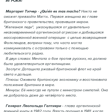
ИГРОКИ:
Маргарет Тэтчер
-
¿Quién es mas macho?
Никто не
сможет превзойти Мэгги.. Первая женщина во главе
британского правительства, правившая миром.
"Железная леди", ужаснувшаяся от удивительно
несвоевременной аргентинской агрессии и добившаяся
массированной военной операции с целью возвращения
Фолклендов, вопреки тому, что часто могла
коммуниковать с островами только с помощью
любительского радио.
В двух словах: Мечтала о бое против русских, но должна
была удовлетвориться аргентинцами.
Заслуги: Дотащила ржавый британский флот на край
света и дальше.
Плюсы: Оживила британскую экономику и восстановила
положение Британии в мире.
Минусы: Её никогда не путали с министром симпатий. Oнa
не добралась даже до четвёртого места.
Генерал Леопольдо Галтиери
- глава аргентинской
военной хунты в 1982 году. Власть получил в 1981, когда