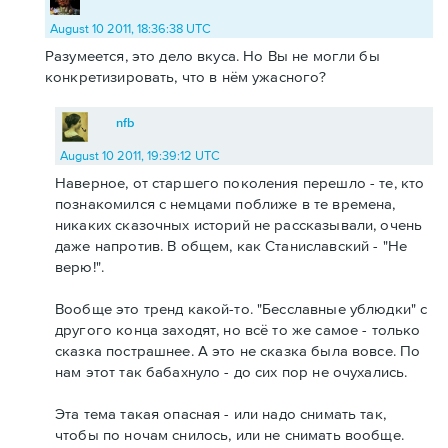
August 10 2011, 18:36:38 UTC
Разумеется, это дело вкуса. Но Вы не могли бы
конкретизировать, что в нём ужасного?
nfb
August 10 2011, 19:39:12 UTC
Наверное, от старшего поколения перешло - те, кто
познакомился с немцами поближе в те времена,
никаких сказочных историй не рассказывали, очень
даже напротив. В общем, как Станиславский - "Не
верю!".
Вообще это тренд какой-то. "Бесславные ублюдки" с
другого конца заходят, но всё то же самое - только
сказка пострашнее. А это не сказка была вовсе. По
нам этот так бабахнуло - до сих пор не очухались.
Эта тема такая опасная - или надо снимать так,
чтобы по ночам снилось, или не снимать вообще.