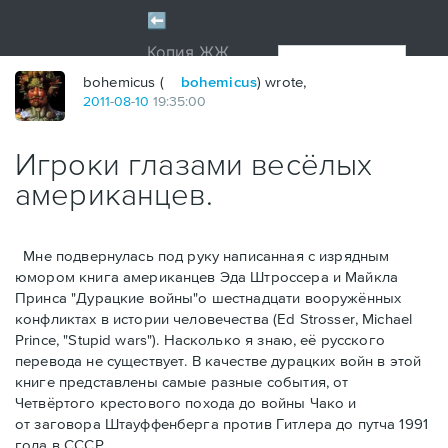
bohemicus (
bohemicus
) wrote,
2011
-
08
-
10
19:35:00
Игроки глазами весёлых
американцев.
Мне подвернулась под руку написанная с изрядным
юмором книга американцев Эдa Штроссерa и Майклa
Принсa "Дурацкие войны"о шестнадцати вооружённых
конфликтах в истории человечества (Ed Strosser, Michael
Prince, "Stupid wars"). Насколько я знаю, её русского
перевода не существует. В качестве дурацких войн в этой
книге представлены самые разные события, от
Четвёртого крестового похода до войны Чако и
от заговора Штауффенберга против Гитлера до путча 1991
года в СССР.