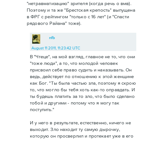
"нетравматизацию" зрителя (когда речь о вмв).
Поэтому и та же "Брестская крепость" выпущена
в ФРГ с рейтингом "только с 16 лет" (и "Спасти
рядового Райана" тоже).
nfb
August 11 2011, 11:23:42 UTC
В "Чтеце", на мой взгляд, главное не то, что они
"тоже люди", а то, что молодой человек
присвоил себе право судить и наказывать. Он
ведь, действует по отношению к этой женщине
как Бог. "Ты была частью зла, поэтому я скрою
то, что могло бы тебя хоть как-то оправдать. И
ты будешь платить за то зло, что было сделано
тобой и другими - потому что я могу так
поступить."
И у него в результате, естественно, ничего не
выходит. Зло находит ту самую дырочку,
которую он просверлил и протекает уже в его