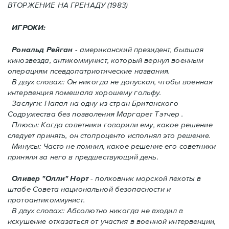
ВТОРЖЕНИЕ HA ГРЕНАДУ (1983)
ИГРОКИ:
Рональд Рейган
- американский президент, бывшая
кинозвезда, антикоммунист, который вернул военным
операциям псевдопатриотические названия.
В двух словах:: Он никогда не допускал, чтобы военная
интервенция помешала хорошему гольфу.
Заслуги: Напал на одну из стран Британского
Содружества без позволения Mаргарет Тэтчер .
Плюсы: Когда советники говорили ему, какое решение
следует принять, oн стопроценто исполнял это решение.
Минусы: Часто не помнил, какое решение его советники
приняли за него в предшествующий день.
Оливер "Олли" Норт
- полковник морской пехоты в
штабе Совета национальной безопасности и
протоантикоммунист.
В двух словах:: Абсолютно никогда не входил в
искушение отказаться от участия в военной интервенции,