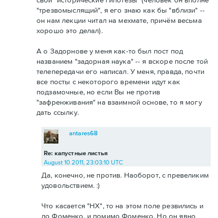
"трезвомыслящий", я его знаю как бы "вблизи" --
он нам лекции читал на мехмате, причём весьма
хорошо это делал).
А о Задорнове у меня как-то был пост под
названием "задорная наука" -- я вскоре после той
телепередачи его написал. У меня, правда, почти
все посты с некоторого времени идут как
подзамочные, но если Вы не против
"зафренживания" на взаимной основе, то я могу
дать ссылку.
antares68
Re: капустные листья
August 10 2011, 23:03:10 UTC
Да, конечно, не против. Наоборот, с превеликим
удовольствием. :)
Что касается "НХ", то на этом поле резвились и
до Фоменко, и помимо Фоменко. Но он явно