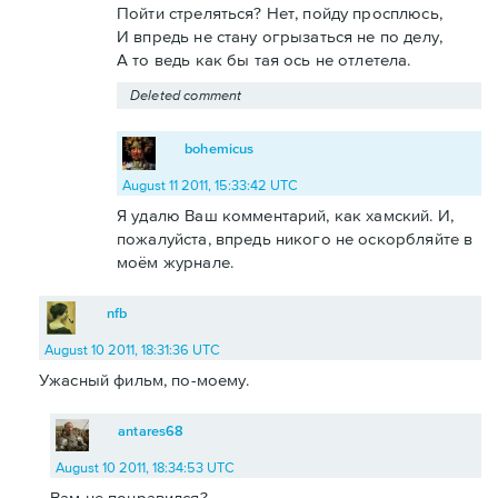
Пойти стреляться? Нет, пойду просплюсь,
И впредь не стану огрызаться не по делу,
А то ведь как бы тая ось не отлетела.
Deleted comment
bohemicus
August 11 2011, 15:33:42 UTC
Я удалю Ваш комментарий, как хамский. И,
пожалуйста, впредь никого не оскорбляйте в
моём журнале.
nfb
August 10 2011, 18:31:36 UTC
Ужасный фильм, по-моему.
antares68
August 10 2011, 18:34:53 UTC
Вам не понравился?