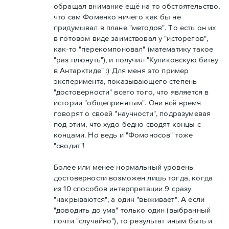
обращал внимание ещё на то обстоятельство,
что сам Фоменко ничего как бы не
придумывал в плане "методов". То есть он их
в готовом виде заимствовал у "исторегов",
как-то "перекомпоновал" (математику такое
"раз плюнуть"), и получил "Куликовскую битву
в Антарктиде" :) Для меня это пример
эксперимента, показывающего степень
"достоверности" всего того, что является в
истории "общепринятым". Они всё время
говорят о своей "научности", подразумевая
под этим, что худо-бедно сводят концы с
концами. Но ведь и "Фомоносов" тоже
"сводит"!
Более или менее нормальный уровень
достоверности возможен лишь тогда, когда
из 10 способов интерпретации 9 сразу
"накрываются", а один "выживает". А если
"доводить до ума" только один (выбранный
почти "случайно"), то результат иным быть и