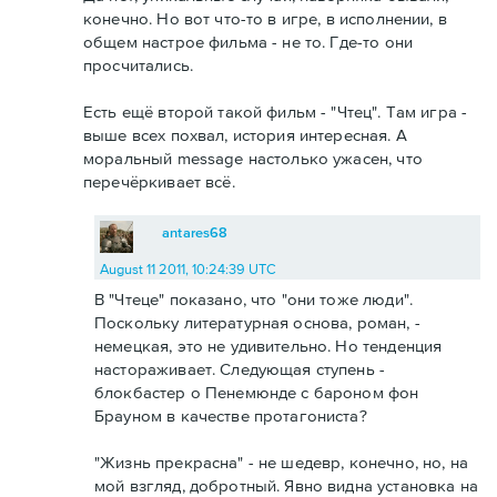
конечно. Но вот что-то в игре, в исполнении, в
общем настрое фильма - не то. Где-то они
просчитались.
Есть ещё второй такой фильм - "Чтец". Там игра -
выше всех похвал, история интересная. А
моральный message настолько ужасен, что
перечёркивает всё.
antares68
August 11 2011, 10:24:39 UTC
В "Чтеце" показано, что "они тоже люди".
Поскольку литературная основа, роман, -
немецкая, это не удивительно. Но тенденция
настораживает. Следующая ступень -
блокбастер о Пенемюнде с бароном фон
Брауном в качестве протагониста?
"Жизнь прекрасна" - не шедевр, конечно, но, на
мой взгляд, добротный. Явно видна установка на