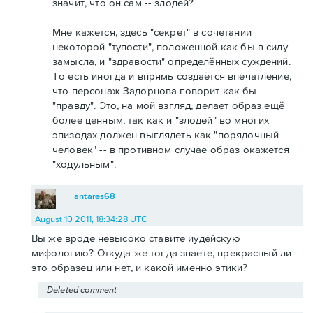
значит, что он сам -- злодей?
Мне кажется, здесь "секрет" в сочетании
некоторой "тупости", положенной как бы в силу
замысла, и "здравости" определённых суждений.
То есть иногда и впрямь создаётся впечатление,
что персонаж Задорнова говорит как бы
"правду". Это, на мой взгляд, делает образ ещё
более ценным, так как и "злодей" во многих
эпизодах должен выглядеть как "порядочный
человек" -- в противном случае образ окажется
"ходульным".
antares68
August 10 2011, 18:34:28 UTC
Вы же вроде невысоко ставите иудейскую
мифологию? Откуда же тогда знаете, прекрасный ли
это образец или нет, и какой именно этики?
Deleted comment