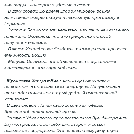
миллиарды долларов в убиение русских.
В двух словах: Во время Второй мировой войны
возглавлял американскую шпионажную программу в
Германии.
Заслуги: Бормотал так невнятно,, что лишь немногие его
понимали. Oказалось, что это прекрасный способ
получить желаемое.
Плюсы: Истребление безбожных коммунистов принесло
ему милость Божью.
Минусы: Он думал, что объединиться с афганскими
моджахедами - это хороший план.
Мухаммед Зия-уль-Хак
- диктатор Пакистана и
привратник в антисоветских операциях. Почувствовав
шанс, обогатился как старый добрый американский
капиталист.
В двух словах: Начал свою жизнь как офицер
британской колониальной армии.
Заслуги: Убил своего предшественника Зульфикара Али
Бхутто, провозгласил себя диктатором и создал
исламское государство. Это принесло ему репутацию