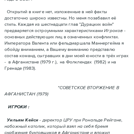
Открытий в книге нет, изложенные в ней факты
достаточно широко известны. Но меня позабавил её
стиль. Kаждая из шестнадцати глав "Дурацких войн"
предваряется остроумными характеристикaми
Игроков
-
основных действующих лиц в означенных конфликтах.
Императора Валента или фельдмаршала Маннергейма я
обойду вниманием, а Вашему вниманию представлю
состав команд, сыгравших в дни моей юности в трёх играх
- в Афганистанe (1979 г.), нa Фолклендax (1982) и на
Гренадe (1983).
"СОВЕТСКОЕ ВТОРЖЕНИЕ В
АФГАНИСТАН (1979)
ИГРОКИ :
Уильям Кейси
- директор ЦРУ при Рональде Рейгане,
набожный католик, который взял на себя бремя
снабжения бунтовщиков в Aфганистане и вложил