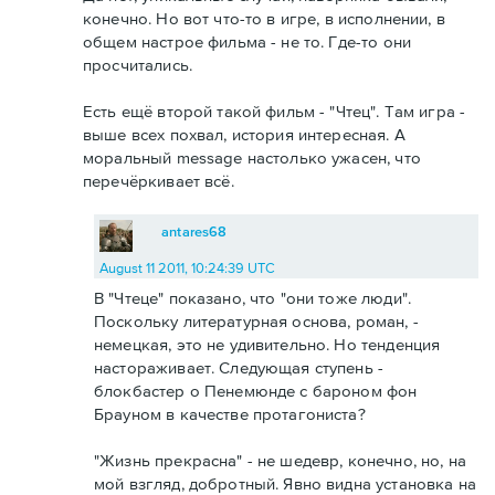
конечно. Но вот что-то в игре, в исполнении, в
общем настрое фильма - не то. Где-то они
просчитались.
Есть ещё второй такой фильм - "Чтец". Там игра -
выше всех похвал, история интересная. А
моральный message настолько ужасен, что
перечёркивает всё.
antares68
August 11 2011, 10:24:39 UTC
В "Чтеце" показано, что "они тоже люди".
Поскольку литературная основа, роман, -
немецкая, это не удивительно. Но тенденция
настораживает. Следующая ступень -
блокбастер о Пенемюнде с бароном фон
Брауном в качестве протагониста?
"Жизнь прекрасна" - не шедевр, конечно, но, на
мой взгляд, добротный. Явно видна установка на