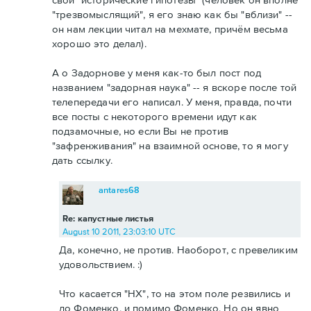
"трезвомыслящий", я его знаю как бы "вблизи" --
он нам лекции читал на мехмате, причём весьма
хорошо это делал).
А о Задорнове у меня как-то был пост под
названием "задорная наука" -- я вскоре после той
телепередачи его написал. У меня, правда, почти
все посты с некоторого времени идут как
подзамочные, но если Вы не против
"зафренживания" на взаимной основе, то я могу
дать ссылку.
antares68
Re: капустные листья
August 10 2011, 23:03:10 UTC
Да, конечно, не против. Наоборот, с превеликим
удовольствием. :)
Что касается "НХ", то на этом поле резвились и
до Фоменко, и помимо Фоменко. Но он явно