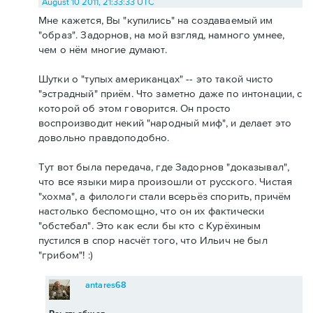
August 10 2011, 21:33:33 UTC
Мне кажется, Вы "купились" на создаваемый им
"образ". Задорнов, на мой взгляд, намного умнее,
чем о нём многие думают.
Шутки о "тупых американцах" -- это такой чисто
"эстрадный" приём. Что заметно даже по интонации, с
которой об этом говорится. Он просто
воспроизводит некий "народный миф", и делает это
довольно правдоподобно.
Тут вот была передача, где Задорнов "доказывал",
что все языки мира произошли от русского. Чистая
"хохма", а филологи стали всерьёз спорить, причём
настолько беспомощно, что он их фактически
"обстебал". Это как если бы кто с Курёхиным
пустился в спор насчёт того, что Ильич не был
"грибом"! :)
antares68