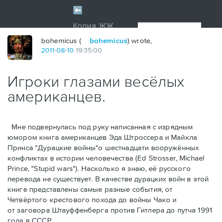
bohemicus (
bohemicus
) wrote,
2011
-
08
-
10
19:35:00
Игроки глазами весёлых
американцев.
Мне подвернулась под руку написанная с изрядным
юмором книга американцев Эдa Штроссерa и Майклa
Принсa "Дурацкие войны"о шестнадцати вооружённых
конфликтах в истории человечества (Ed Strosser, Michael
Prince, "Stupid wars"). Насколько я знаю, её русского
перевода не существует. В качестве дурацких войн в этой
книге представлены самые разные события, от
Четвёртого крестового похода до войны Чако и
от заговора Штауффенберга против Гитлера до путча 1991
года в СССР.