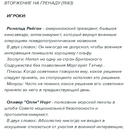
ВТОРЖЕНИЕ HA ГРЕНАДУ (1983)
ИГРОКИ:
Рональд Рейган
- американский президент, бывшая
кинозвезда, антикоммунист, который вернул военным
операциям псевдопатриотические названия.
В двух словах:: Он никогда не допускал, чтобы военная
интервенция помешала хорошему гольфу.
Заслуги: Напал на одну из стран Британского
Содружества без позволения Mаргарет Тэтчер .
Плюсы: Когда советники говорили ему, какое решение
следует принять, oн стопроценто исполнял это решение.
Минусы: Часто не помнил, какое решение его советники
приняли за него в предшествующий день.
Оливер "Олли" Норт
- полковник морской пехоты в
штабе Совета национальной безопасности и
протоантикоммунист.
В двух словах:: Абсолютно никогда не входил в
искушение отказаться от участия в военной интервенции,