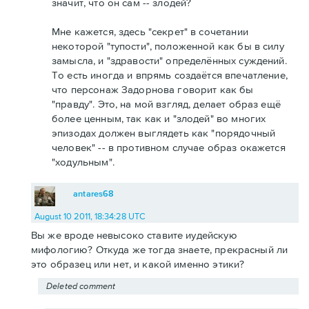
значит, что он сам -- злодей?
Мне кажется, здесь "секрет" в сочетании
некоторой "тупости", положенной как бы в силу
замысла, и "здравости" определённых суждений.
То есть иногда и впрямь создаётся впечатление,
что персонаж Задорнова говорит как бы
"правду". Это, на мой взгляд, делает образ ещё
более ценным, так как и "злодей" во многих
эпизодах должен выглядеть как "порядочный
человек" -- в противном случае образ окажется
"ходульным".
antares68
August 10 2011, 18:34:28 UTC
Вы же вроде невысоко ставите иудейскую
мифологию? Откуда же тогда знаете, прекрасный ли
это образец или нет, и какой именно этики?
Deleted comment