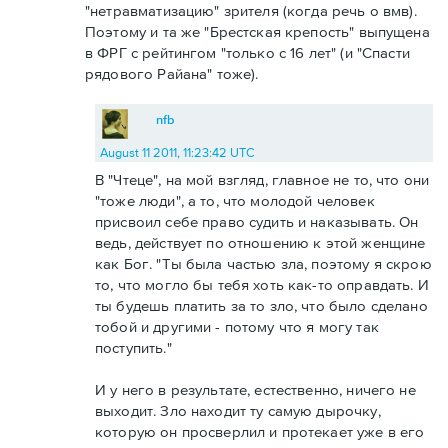
"нетравматизацию" зрителя (когда речь о вмв).
Поэтому и та же "Брестская крепость" выпущена
в ФРГ с рейтингом "только с 16 лет" (и "Спасти
рядового Райана" тоже).
nfb
August 11 2011, 11:23:42 UTC
В "Чтеце", на мой взгляд, главное не то, что они
"тоже люди", а то, что молодой человек
присвоил себе право судить и наказывать. Он
ведь, действует по отношению к этой женщине
как Бог. "Ты была частью зла, поэтому я скрою
то, что могло бы тебя хоть как-то оправдать. И
ты будешь платить за то зло, что было сделано
тобой и другими - потому что я могу так
поступить."
И у него в результате, естественно, ничего не
выходит. Зло находит ту самую дырочку,
которую он просверлил и протекает уже в его