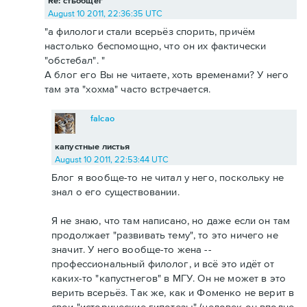
Re: стьобщег
August 10 2011, 22:36:35 UTC
"а филологи стали всерьёз спорить, причём
настолько беспомощно, что он их фактически
"обстебал". "
А блог его Вы не читаете, хоть временами? У него
там эта "хохма" часто встречается.
falcao
капустные листья
August 10 2011, 22:53:44 UTC
Блог я вообще-то не читал у него, поскольку не
знал о его существовании.
Я не знаю, что там написано, но даже если он там
продолжает "развивать тему", то это ничего не
значит. У него вообще-то жена --
профессиональный филолог, и всё это идёт от
каких-то "капустнегов" в МГУ. Он не может в это
верить всерьёз. Так же, как и Фоменко не верит в
свои "исторические гипотезы" (человек он вполне