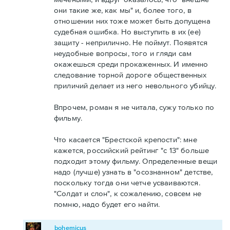
они такие же, как мы" и, более того, в
отношении них тоже может быть допущена
судебная ошибка. Но выступить в их (ее)
защиту - неприлично. Не поймут. Появятся
неудобные вопросы, того и гляди сам
окажешься среди прокаженных. И именно
следование торной дороге общественных
приличий делает из него невольного убийцу.
Впрочем, роман я не читала, сужу только по
фильму.
Что касается "Брестской крепости": мне
кажется, российский рейтинг "с 13" больше
подходит этому фильму. Определенные вещи
надо (лучше) узнать в "осознанном" детстве,
поскольку тогда они четче усваиваются.
"Солдат и слон", к сожалению, совсем не
помню, надо будет его найти.
bohemicus