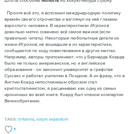
Штаты способны
напасть
на какую-нибудь страну."
Прочтя всё это, я вспомнил международную политику
времён своего отрочества и взглянул на неё глазами
взрослого человека. В характеристиках
Игроков
довольно метко схвачено всё самое важное (если
правильно читать). Некоторые любопытные детали из
жизни
Игроков
, не вошедшие в их характеристики,
сообщаются по ходу повествования в других местах.
Например, авторы припоминают, что у Бернарда Коарда
было не только американское, но и английское
образование - он закончил университет в графстве
Суссекс и работал учителем в Лондоне. А их фразу, что в
Англии Коард
непостижимым образом
стал
криптосталинистом, я расцениваю как одну из самых
ироничных во всей книге. Коард был членом компартии
Великобритании.
TAGS:
britannia
,
votum separatum
1