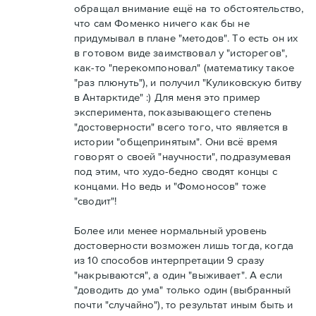
обращал внимание ещё на то обстоятельство,
что сам Фоменко ничего как бы не
придумывал в плане "методов". То есть он их
в готовом виде заимствовал у "исторегов",
как-то "перекомпоновал" (математику такое
"раз плюнуть"), и получил "Куликовскую битву
в Антарктиде" :) Для меня это пример
эксперимента, показывающего степень
"достоверности" всего того, что является в
истории "общепринятым". Они всё время
говорят о своей "научности", подразумевая
под этим, что худо-бедно сводят концы с
концами. Но ведь и "Фомоносов" тоже
"сводит"!
Более или менее нормальный уровень
достоверности возможен лишь тогда, когда
из 10 способов интерпретации 9 сразу
"накрываются", а один "выживает". А если
"доводить до ума" только один (выбранный
почти "случайно"), то результат иным быть и