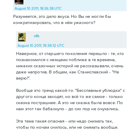
August 10 2011, 18:36:38 UTC
Разумеется, это дело вкуса. Но Вы не могли бы
конкретизировать, что в нём ужасного?
nfb
August 10 2011, 19:39:12 UTC
Наверное, от старшего поколения перешло - те, кто
познакомился с немцами поближе в те времена,
никаких сказочных историй не рассказывали, очень
даже напротив. В общем, как Станиславский - "Не
верю!".
Вообще это тренд какой-то. "Бесславные ублюдки" с
другого конца заходят, но всё то же самое - только
сказка пострашнее. А это не сказка была вовсе. По
нам этот так бабахнуло - до сих пор не очухались.
Эта тема такая опасная - или надо снимать так,
чтобы по ночам снилось, или не снимать вообще.