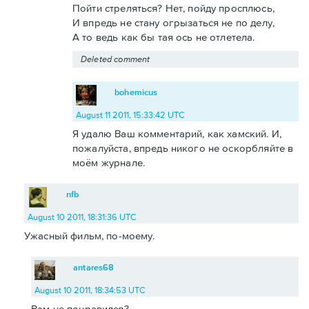
Пойти стреляться? Нет, пойду просплюсь,
И впредь не стану огрызаться не по делу,
А то ведь как бы тая ось не отлетела.
Deleted comment
bohemicus
August 11 2011, 15:33:42 UTC
Я удалю Ваш комментарий, как хамский. И,
пожалуйста, впредь никого не оскорбляйте в
моём журнале.
nfb
August 10 2011, 18:31:36 UTC
Ужасный фильм, по-моему.
antares68
August 10 2011, 18:34:53 UTC
Вам не понравился?