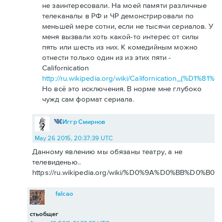
не заинтересовали. На моей памяти различные
телеканалы в РФ и ЧР демонстрировали по
меньшей мере сотни, если не тысячи сериалов. У
меня вызвали хоть какой-то интерес от силы
пять или шесть из них. К комедийным можно
отнести только один из из этих пяти -
Californication
http://ru.wikipedia.org/wiki/Californication_(
Но всё это исключения. В норме мне глубоко
чужд сам формат сериала.
Иггр Смирнов
May 26 2015, 20:37:39 UTC
Данному явлению мы обязаны театру, а не
телевиденью..
https://ru.wikipedia.org/wiki/%D0%9A%D0%BB%D0%
falcao
стьобщег