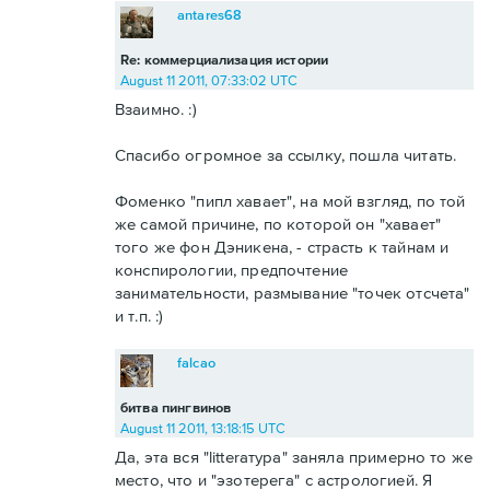
antares68
Re: коммерциализация истории
August 11 2011, 07:33:02 UTC
Взаимно. :)
Спасибо огромное за ссылку, пошла читать.
Фоменко "пипл хавает", на мой взгляд, по той
же самой причине, по которой он "хавает"
того же фон Дэникена, - страсть к тайнам и
конспирологии, предпочтение
занимательности, размывание "точек отсчета"
и т.п. :)
falcao
битва пингвинов
August 11 2011, 13:18:15 UTC
Да, эта вся "litterатура" заняла примерно то же
место, что и "эзотерега" с астрологией. Я