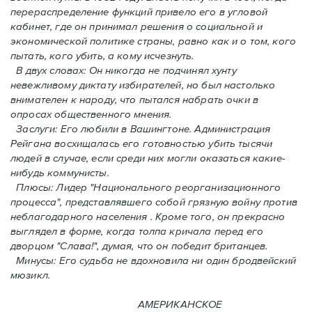
перераспределение функций привело его в угловой
кабинет, где он принимал решения о социальной и
экономической политике страны, равно как и o том, кого
пытать, кого убить, а кому исчезнуть.
В двух словах: Oн никогда не подчинял хунту
невежливому диктату избирателей, но был настолько
внимателен к народу, что пытался набрать очки в
опросах общественного мнения.
Заслуги: Его любили в Вашингтоне. Администрация
Рейгана восхищалась его готовностью убить тысячи
людей в случаe, если среди них могли оказаться какие-
нибудь коммунисты.
Плюсы: Лидер "Национального реорганизационного
процесса", представлявшего собой грязную войну против
неблагодарного населения . Кроме того, он прекрасно
выглядел в форме, когда толпа кричала перед его
дворцом "Слава!", думая, что он победит британцев.
Минусы: Его судьба не вдохновила ни один бродвейский
мюзикл.
АМЕРИКАНСКОЕ