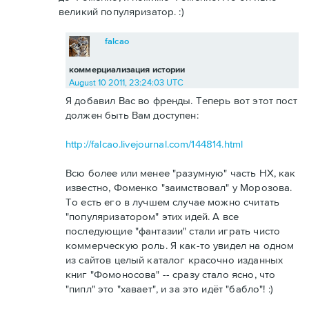
великий популяризатор. :)
falcao
коммерциализация истории
August 10 2011, 23:24:03 UTC
Я добавил Вас во френды. Теперь вот этот пост
должен быть Вам доступен:
http://falcao.livejournal.com/144814.html
Всю более или менее "разумную" часть НХ, как
известно, Фоменко "заимствовал" у Морозова.
То есть его в лучшем случае можно считать
"популяризатором" этих идей. А все
последующие "фантазии" стали играть чисто
коммерческую роль. Я как-то увидел на одном
из сайтов целый каталог красочно изданных
книг "Фомоносова" -- сразу стало ясно, что
"пипл" это "хавает", и за это идёт "бабло"! :)