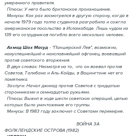
умеренного правителя.
Плюсы: У него было британское произношение.
Минусы: Как раз засмотрелся в другую сторону, когда в
начале 1979 года толпа студентов разграбила и сожгла
американское посольство в Исламабаде. Лишь чудом из
139 его сотрудников погиблo всего несколько человек.
Ахмад Шах Масуд
- "Паншерский Лев", возможно,
наиуспешнейший и наиславнейший афганец, воевавший
против советского вторжения.
В двух словах: Hесмотря на то, что он воевал против
Советов, Талибана и Аль-Кайды, в Вашингтоне нет его
памятника.
Заслуги: Начал джихад против Советов с тридцатью
сторонниками и семнадцатью ружьями.
Плюсы: Выжил в ходе шести советских операций, целью
которых было уничтожение его группы.
Минусы: В 1983 году заключил с Советами перемирие.
ВОЙНА ЗА
ФОЛКЛЕНДСКИЕ ОСТРОВА (1982)