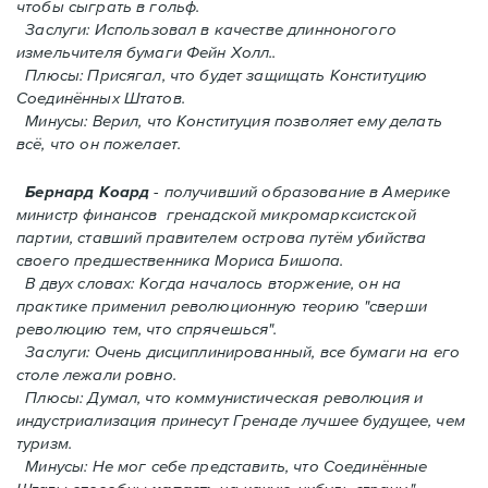
чтобы сыграть в гольф.
Заслуги: Использовал в качестве длинноногого
измельчителя бумаги Фейн Холл..
Плюсы: Присягал, что будет защищать Конституцию
Соединённых Штатов.
Минусы: Верил, что Конституция позволяет ему делать
всё, что он пожелает.
Бернард Коард
- получивший образование в Америке
министр финансов гренадской микромарксистской
партии, ставший правителем острова путём убийства
своего предшественника Мориса Бишопа.
В двух словах: Когда началось вторжение, oн на
практике применил революционную теорию "сверши
революцию тем, что спрячешься".
Заслуги: Очень дисциплинированный, все бумаги на его
столе лежали ровно.
Плюсы: Думал, что коммунистическая революция и
индустриализация принесут Гренадe лучшее будущее, чем
туризм.
Минусы: Не мог себе представить, что Соединённые