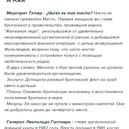
ИГРОКИ:
Маргарет Тэтчер
-
¿Quién es mas macho?
Никто не
сможет превзойти Мэгги.. Первая женщина во главе
британского правительства, правившая миром.
"Железная леди", ужаснувшаяся от удивительно
несвоевременной аргентинской агрессии и добившаяся
массированной военной операции с целью возвращения
Фолклендов, вопреки тому, что часто могла
коммуниковать с островами только с помощью
любительского радио.
В двух словах: Мечтала о бое против русских, но должна
была удовлетвориться аргентинцами.
Заслуги: Дотащила ржавый британский флот на край
света и дальше.
Плюсы: Оживила британскую экономику и восстановила
положение Британии в мире.
Минусы: Её никогда не путали с министром симпатий. Oнa
не добралась даже до четвёртого места.
Генерал Леопольдо Галтиери
- глава аргентинской
военной хунты в 1982 году. Власть получил в 1981, когда