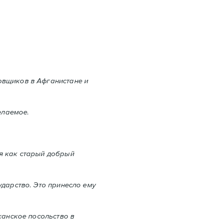
овщиков в Aфганистане и
елаемое.
ся как старый добрый
дарство. Это принесло ему
канское посольство в