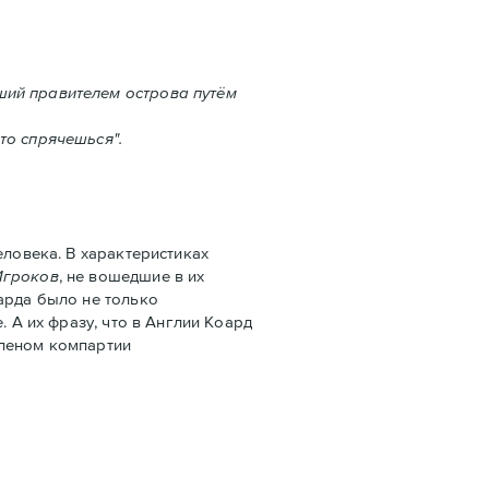
ший правителем острова путём
то спрячешься".
ловека. В характеристиках
Игроков
, не вошедшие в их
арда было не только
 А их фразу, что в Англии Коард
членом компартии