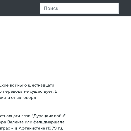
цкие войны"о шестнадцати
го перевода не существует. В
ако и от заговора
стнадцати глав "Дурацких войн"
ора Валента или фельдмаршала
ах - в Афганистанe (1979 г.),