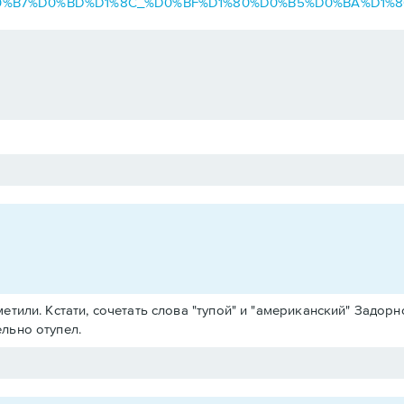
D0%B8%D0%B7%D0%BD%D1%8C_%D0%BF%D1%80%D0%B5%D0%BA%D
тили. Кстати, сочетать слова "тупой" и "американский" Задорн
льно отупел.