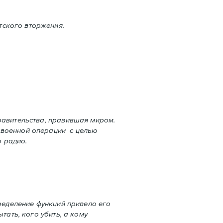
тского вторжения.
равительства, правившая миром.
 военной операции с целью
 радио.
пределение функций привело его
тать, кого убить, а кому