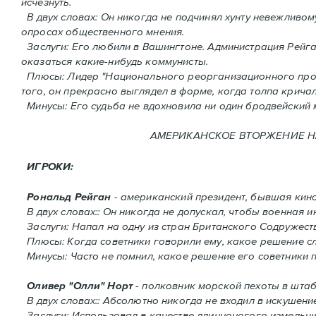
исчезнуть.
В двух словах: Oн никогда не подчинял хунту невежливому
опросах общественного мнения.
Заслуги: Его любили в Вашингтоне. Администрация Рейган
оказаться какие-нибудь коммунисты.
Плюсы: Лидер "Национального реорганизационного проце
того, он прекрасно выглядел в форме, когда толпа кричал
Минусы: Его судьба не вдохновила ни один бродвейский 
АМЕРИКАНСКОЕ ВТОРЖЕНИЕ HA 
ИГРОКИ:
Рональд Рейган
- американский президент, бывшая кино
В двух словах:: Он никогда не допускал, чтобы военная
Заслуги: Напал на одну из стран Британского Содружест
Плюсы: Когда советники говорили ему, какое решение сле
Минусы: Часто не помнил, какое решение его советники 
Оливер "Олли" Норт
- полковник морской пехоты в штаб
В двух словах:: Абсолютно никогда не входил в искушение
Заслуги: Использовал в качестве длинноногого измельчи