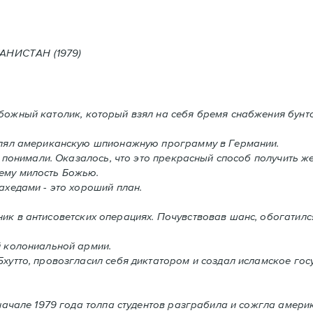
Е В АФГАНИСТАН (1979)
абожный католик, который взял на себя бремя снабжения бунт
влял американскую шпионажную программу в Германии.
 понимали. Oказалось, что это прекрасный способ получить ж
ему милость Божью.
хедами - это хороший план.
ник в антисоветских операциях. Почувствовав шанс, обогатил
й колониальной армии.
утто, провозгласил себя диктатором и создал исламское госу
начале 1979 года толпа студентов разграбила и сожгла амери