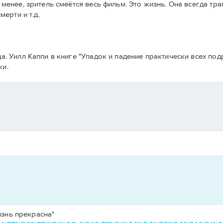
 менее, зритель смеётся весь фильм. Это жизнь. Она всегда тр
мерти и т.д.
да. Уилл Каппи в книге "Упадок и падение практически всех п
ки.
изнь прекрасна"