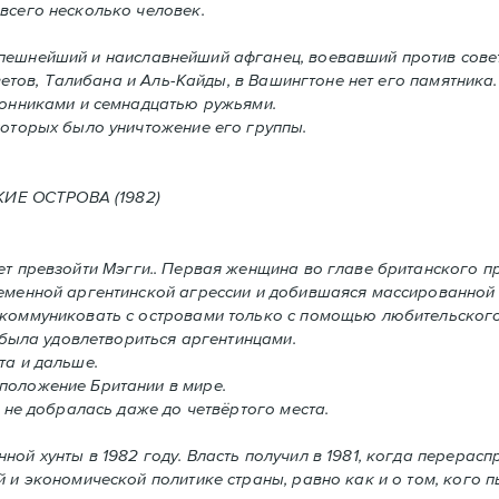
всего несколько человек.
спешнейший и наиславнейший афганец, воевавший против сове
етов, Талибана и Аль-Кайды, в Вашингтоне нет его памятника.
ронниками и семнадцатью ружьями.
оторых было уничтожение его группы.
ОСТРОВА (1982)
т превзойти Мэгги.. Первая женщина во главе британского п
ременной аргентинской агрессии и добившаяся массированной
 коммуниковать с островами только с помощью любительского
 была удовлетвориться аргентинцами.
та и дальше.
положение Британии в мире.
 не добралась даже до четвёртого места.
нной хунты в 1982 году. Власть получил в 1981, когда перерас
 и экономической политике страны, равно как и o том, кого пы