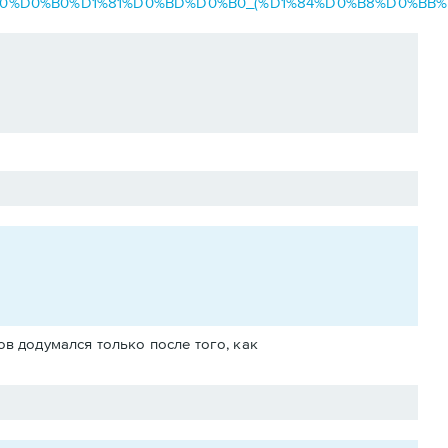
1%80%D0%B0%D1%81%D0%BD%D0%B0_(%D1%84%D0%B8%D0%BB%
ов додумался только после того, как