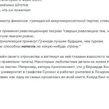
инённых Штатов.
, что он пожелает.
инистр финансов гренадской микромарксистской партии, став
ке применил революционную теорию "сверши революцию тем, ч
столе лежали ровно.
риализация принесут Гренадe лучшее будущее, чем туризм.
ты способны
напасть
на какую-нибудь страну."
ён своего отрочества и взглянул на неё глазами взрослого че
и правильно читать). Некоторые любопытные детали из жизни
гих местах. Например, авторы припоминают, что у Бернарда Ко
университет в графстве Суссекс и работал учителем в Лондоне.
ниваю как одну из самых ироничных во всей книге. Коард был 