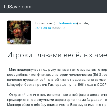
bohemicus (
bohemicus
) wrote,
2011
-
08
-
10
19:35:00
Игроки глазами весёлых ам
Мне подвернулась под руку написанная с изрядным юмор
вооружённых конфликтах в истории человечества (Ed Strosse
качестве дурацких войн в этой книге представлены самые
Штауффенберга против Гитлера до путча 1991 года в СССР
Открытий в книге нет, изложенные в ней факты достаточн
предваряется остроумными характеристикaми
Игроков
- 
Маннергейма я обойду вниманием, а Вашему вниманию предс