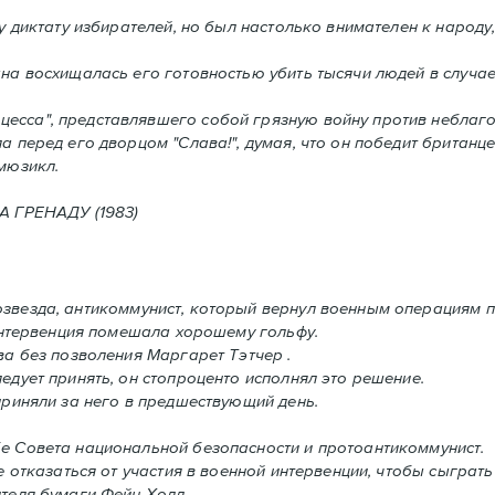
 диктату избирателей, но был настолько внимателен к народу,
а восхищалась его готовностью убить тысячи людей в случаe,
сса", представлявшего собой грязную войну против неблаго
а перед его дворцом "Слава!", думая, что он победит британце
мюзикл.
ГРЕНАДУ (1983)
звезда, антикоммунист, который вернул военным операциям п
 интервенция помешала хорошему гольфу.
ва без позволения Mаргарет Тэтчер .
дует принять, oн стопроценто исполнял это решение.
приняли за него в предшествующий день.
е Совета национальной безопасности и протоантикоммунист.
 отказаться от участия в военной интервенции, чтобы сыграть
теля бумаги Фейн Холл..