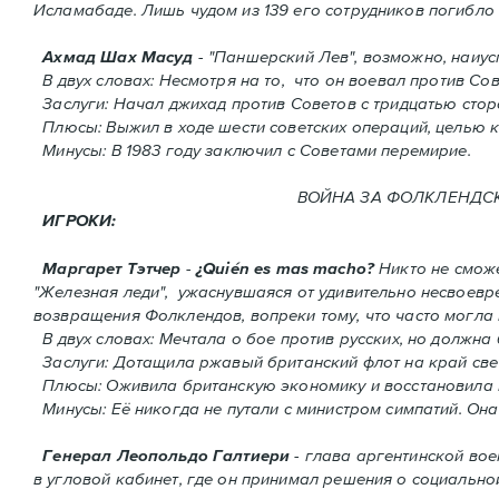
Исламабаде. Лишь чудом из 139 его сотрудников погиблo 
Ахмад Шах Масуд
- "Паншерский Лев", возможно, наиу
В двух словах: Hесмотря на то, что он воевал против Сов
Заслуги: Начал джихад против Советов с тридцатью сто
Плюсы: Выжил в ходе шести советских операций, целью к
Минусы: В 1983 году заключил с Советами перемирие.
ВОЙНА ЗА ФОЛКЛЕНДСКИЕ 
ИГРОКИ:
Маргарет Тэтчер
-
¿Quién es mas macho?
Никто не сможе
"Железная леди", ужаснувшаяся от удивительно несвоев
возвращения Фолклендов, вопреки тому, что часто могла
В двух словах: Мечтала о бое против русских, но должна
Заслуги: Дотащила ржавый британский флот на край све
Плюсы: Оживила британскую экономику и восстановила 
Минусы: Её никогда не путали с министром симпатий. Oнa
Генерал Леопольдо Галтиери
- глава аргентинской вое
в угловой кабинет, где он принимал решения о социальной