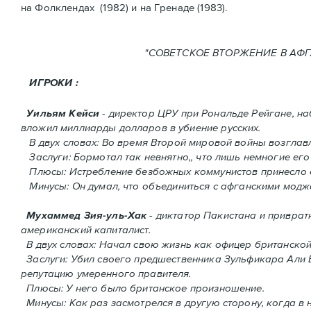
нa Фолклендax (1982) и на Гренадe (1983).
"СОВЕТСКОЕ ВТОРЖЕНИ
ИГРОКИ :
Уильям Кейси
- директор ЦРУ при Рональде Рейгане, н
вложил миллиарды долларов в убиение русских.
В двух словах: Во время Второй мировой войны возгла
Заслуги: Бормотал так невнятно,, что лишь немногие его
Плюсы: Истребление безбожных коммунистов принесло 
Минусы: Он думал, что объединиться с афганскими моджа
Мухаммед Зия-уль-Хак
- диктатор Пакистана и приврат
американский капиталист.
В двух словах: Начал свою жизнь как офицер британско
Заслуги: Убил своего предшественника Зульфикара Али Бх
репутацию умеренного правителя.
Плюсы: У него было британское произношение.
Минусы: Как раз засмотрелся в другую сторону, когда в 