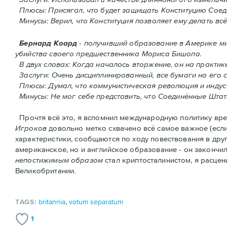
Плюсы: Присягал, что будет защищать Конституцию Соед
Минусы: Верил, что Конституция позволяет ему делать всё
Бернард Коард
- получивший образование в Америке м
убийства своего предшественника Мориса Бишопа.
В двух словах: Когда началось вторжение, oн на практи
Заслуги: Очень дисциплинированный, все бумаги на его 
Плюсы: Думал, что коммунистическая революция и индуст
Минусы: Не мог себе представить, что Соединённые Шта
Прочтя всё это, я вспомнил международную политику врем
Игроков
довольно метко схвачено всё самое важное (есл
характеристики, сообщаются по ходу повествования в дру
американское, но и английское образование - он закончил 
непостижимым образом
стал криптосталинистом, я расце
Великобритании.
TAGS:
britannia
,
votum separatum
1