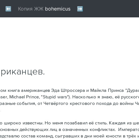
ериканцев.
ом книга американцев Эдa Штроссерa и Майклa Принсa "Дура
r, Michael Prince, "Stupid wars"). Насколько я знаю, её русско
 разные события, от Четвёртого крестового похода до войны Ч
.
о широко известны. Но меня позабавил её стиль. Kаждая из ше
основных действующих лиц в означенных конфликтах. Императ
тавлю состав команд, сыгравших в дни моей юности в трёх игр