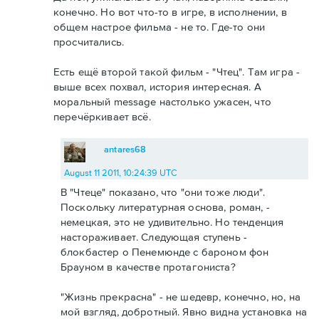
конечно. Но вот что-то в игре, в исполнении, в
общем настрое фильма - не то. Где-то они
просчитались.
Есть ещё второй такой фильм - "Чтец". Там игра -
выше всех похвал, история интересная. А
моральный message настолько ужасен, что
перечёркивает всё.
antares68
August 11 2011, 10:24:39 UTC
В "Чтеце" показано, что "они тоже люди".
Поскольку литературная основа, роман, -
немецкая, это не удивительно. Но тенденция
настораживает. Следующая ступень -
блокбастер о Пенемюнде с бароном фон
Брауном в качестве протагониста?
"Жизнь прекрасна" - не шедевр, конечно, но, на
мой взгляд, добротный. Явно видна установка на