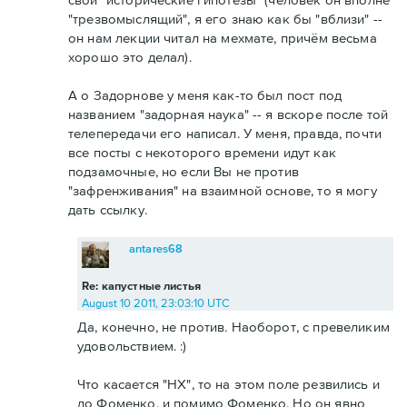
"трезвомыслящий", я его знаю как бы "вблизи" --
он нам лекции читал на мехмате, причём весьма
хорошо это делал).
А о Задорнове у меня как-то был пост под
названием "задорная наука" -- я вскоре после той
телепередачи его написал. У меня, правда, почти
все посты с некоторого времени идут как
подзамочные, но если Вы не против
"зафренживания" на взаимной основе, то я могу
дать ссылку.
antares68
Re: капустные листья
August 10 2011, 23:03:10 UTC
Да, конечно, не против. Наоборот, с превеликим
удовольствием. :)
Что касается "НХ", то на этом поле резвились и
до Фоменко, и помимо Фоменко. Но он явно