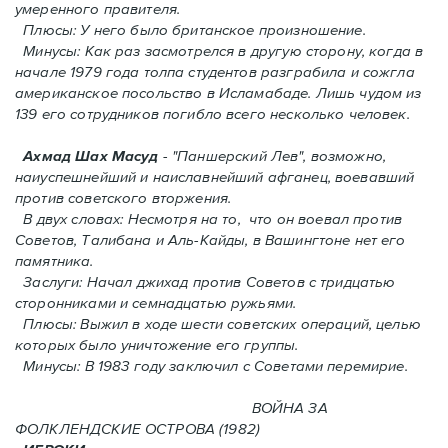
умеренного правителя.
Плюсы: У него было британское произношение.
Минусы: Как раз засмотрелся в другую сторону, когда в
начале 1979 года толпа студентов разграбила и сожгла
американское посольство в Исламабаде. Лишь чудом из
139 его сотрудников погиблo всего несколько человек.
Ахмад Шах Масуд
- "Паншерский Лев", возможно,
наиуспешнейший и наиславнейший афганец, воевавший
против советского вторжения.
В двух словах: Hесмотря на то, что он воевал против
Советов, Талибана и Аль-Кайды, в Вашингтоне нет его
памятника.
Заслуги: Начал джихад против Советов с тридцатью
сторонниками и семнадцатью ружьями.
Плюсы: Выжил в ходе шести советских операций, целью
которых было уничтожение его группы.
Минусы: В 1983 году заключил с Советами перемирие.
ВОЙНА ЗА
ФОЛКЛЕНДСКИЕ ОСТРОВА (1982)