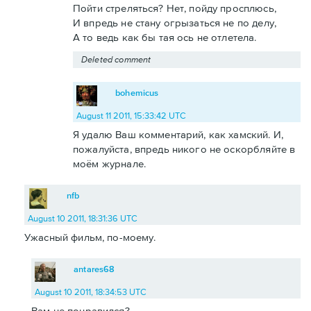
Пойти стреляться? Нет, пойду просплюсь,
И впредь не стану огрызаться не по делу,
А то ведь как бы тая ось не отлетела.
Deleted comment
bohemicus
August 11 2011, 15:33:42 UTC
Я удалю Ваш комментарий, как хамский. И,
пожалуйста, впредь никого не оскорбляйте в
моём журнале.
nfb
August 10 2011, 18:31:36 UTC
Ужасный фильм, по-моему.
antares68
August 10 2011, 18:34:53 UTC
Вам не понравился?