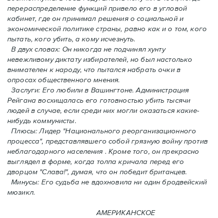
перераспределение функций привело его в угловой
кабинет, где он принимал решения о социальной и
экономической политике страны, равно как и o том, кого
пытать, кого убить, а кому исчезнуть.
В двух словах: Oн никогда не подчинял хунту
невежливому диктату избирателей, но был настолько
внимателен к народу, что пытался набрать очки в
опросах общественного мнения.
Заслуги: Его любили в Вашингтоне. Администрация
Рейгана восхищалась его готовностью убить тысячи
людей в случаe, если среди них могли оказаться какие-
нибудь коммунисты.
Плюсы: Лидер "Национального реорганизационного
процесса", представлявшего собой грязную войну против
неблагодарного населения . Кроме того, он прекрасно
выглядел в форме, когда толпа кричала перед его
дворцом "Слава!", думая, что он победит британцев.
Минусы: Его судьба не вдохновила ни один бродвейский
мюзикл.
АМЕРИКАНСКОЕ