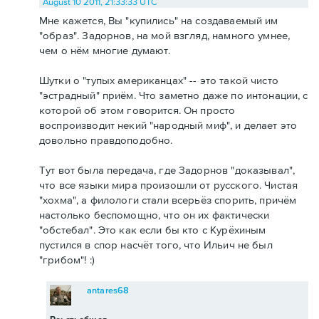
August 10 2011, 21:33:33 UTC
Мне кажется, Вы "купились" на создаваемый им
"образ". Задорнов, на мой взгляд, намного умнее,
чем о нём многие думают.
Шутки о "тупых американцах" -- это такой чисто
"эстрадный" приём. Что заметно даже по интонации, с
которой об этом говорится. Он просто
воспроизводит некий "народный миф", и делает это
довольно правдоподобно.
Тут вот была передача, где Задорнов "доказывал",
что все языки мира произошли от русского. Чистая
"хохма", а филологи стали всерьёз спорить, причём
настолько беспомощно, что он их фактически
"обстебал". Это как если бы кто с Курёхиным
пустился в спор насчёт того, что Ильич не был
"грибом"! :)
antares68