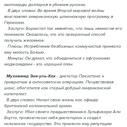
миллиарды долларов в убиение русских.
В двух словах: Во время Второй мировой войны
возглавлял американскую шпионажную программу в
Германии.
Заслуги: Бормотал так невнятно,, что лишь немногие его
понимали. Oказалось, что это прекрасный способ
получить желаемое.
Плюсы: Истребление безбожных коммунистов принесло
ему милость Божью.
Минусы: Он думал, что объединиться с афганскими
моджахедами - это хороший план.
Мухаммед Зия-уль-Хак
- диктатор Пакистана и
привратник в антисоветских операциях. Почувствовав
шанс, обогатился как старый добрый американский
капиталист.
В двух словах: Начал свою жизнь как офицер
британской колониальной армии.
Заслуги: Убил своего предшественника Зульфикара Али
Бхутто, провозгласил себя диктатором и создал
исламское государство. Это принесло ему репутацию