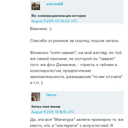
antares68
Re: коммерциализация истории
August 11 2011, 07:33:02 UTC
Взаимно. :)
Спасибо огромное за ссылку, пошла читать.
Фоменко "пипл хавает", на мой взгляд, по той
же самой причине, по которой он "хавает"
того же фон Дэникена, - страсть к тайнам и
конспирологии, предпочтение
занимательности, размывание "точек отсчета"
и т.п. :)
falcao
битва пингвинов
August 11 2011, 13:18:15 UTC
Да, эта вся "litterатура" заняла примерно то же
место, что и "эзотерега" с астрологией. Я