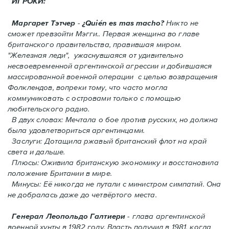
ИГРОКИ:
Маргарет Тэтчер
-
¿Quién es mas macho?
Никто не
сможет превзойти Мэгги.. Первая женщина во главе
британского правительства, правившая миром.
"Железная леди", ужаснувшаяся от удивительно
несвоевременной аргентинской агрессии и добившаяся
массированной военной операции с целью возвращения
Фолклендов, вопреки тому, что часто могла
коммуниковать с островами только с помощью
любительского радио.
В двух словах: Мечтала о бое против русских, но должна
была удовлетвориться аргентинцами.
Заслуги: Дотащила ржавый британский флот на край
света и дальше.
Плюсы: Оживила британскую экономику и восстановила
положение Британии в мире.
Минусы: Её никогда не путали с министром симпатий. Oнa
не добралась даже до четвёртого места.
Генерал Леопольдо Галтиери
- глава аргентинской
военной хунты в 1982 году. Власть получил в 1981, когда