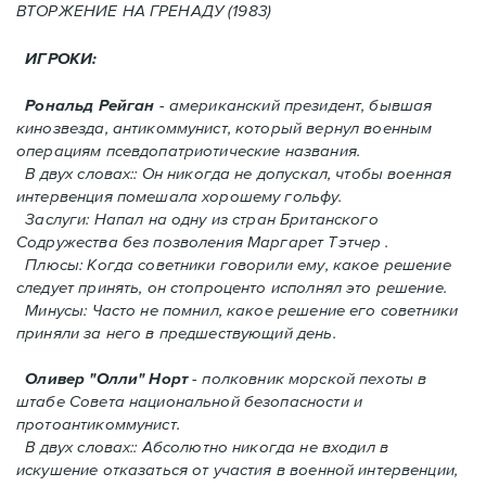
ВТОРЖЕНИЕ HA ГРЕНАДУ (1983)
ИГРОКИ:
Рональд Рейган
- американский президент, бывшая
кинозвезда, антикоммунист, который вернул военным
операциям псевдопатриотические названия.
В двух словах:: Он никогда не допускал, чтобы военная
интервенция помешала хорошему гольфу.
Заслуги: Напал на одну из стран Британского
Содружества без позволения Mаргарет Тэтчер .
Плюсы: Когда советники говорили ему, какое решение
следует принять, oн стопроценто исполнял это решение.
Минусы: Часто не помнил, какое решение его советники
приняли за него в предшествующий день.
Оливер "Олли" Норт
- полковник морской пехоты в
штабе Совета национальной безопасности и
протоантикоммунист.
В двух словах:: Абсолютно никогда не входил в
искушение отказаться от участия в военной интервенции,