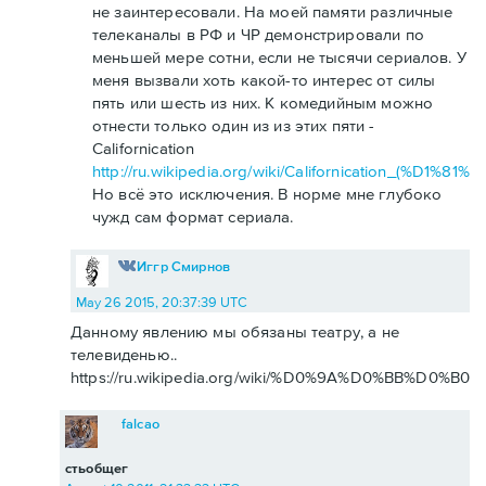
не заинтересовали. На моей памяти различные
телеканалы в РФ и ЧР демонстрировали по
меньшей мере сотни, если не тысячи сериалов. У
меня вызвали хоть какой-то интерес от силы
пять или шесть из них. К комедийным можно
отнести только один из из этих пяти -
Californication
http://ru.wikipedia.org/wiki/Californication_(
Но всё это исключения. В норме мне глубоко
чужд сам формат сериала.
Иггр Смирнов
May 26 2015, 20:37:39 UTC
Данному явлению мы обязаны театру, а не
телевиденью..
https://ru.wikipedia.org/wiki/%D0%9A%D0%BB%D0%
falcao
стьобщег