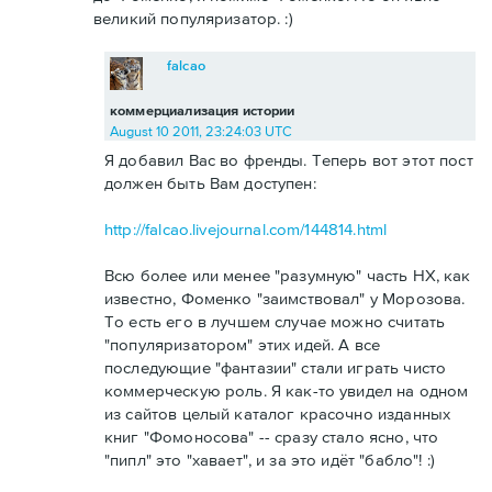
великий популяризатор. :)
falcao
коммерциализация истории
August 10 2011, 23:24:03 UTC
Я добавил Вас во френды. Теперь вот этот пост
должен быть Вам доступен:
http://falcao.livejournal.com/144814.html
Всю более или менее "разумную" часть НХ, как
известно, Фоменко "заимствовал" у Морозова.
То есть его в лучшем случае можно считать
"популяризатором" этих идей. А все
последующие "фантазии" стали играть чисто
коммерческую роль. Я как-то увидел на одном
из сайтов целый каталог красочно изданных
книг "Фомоносова" -- сразу стало ясно, что
"пипл" это "хавает", и за это идёт "бабло"! :)