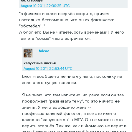
Re: стьобщег
August 10 2011, 22:36:35 UTC
"а филологи стали всерьёз спорить, причём
настолько беспомощно, что он их фактически
"обстебал". "
А блог его Вы не читаете, хоть временами? У него
там эта "хохма" часто встречается.
falcao
капустные листья
August 10 2011, 22:53:44 UTC
Блог я вообще-то не читал у него, поскольку не
знал о его существовании.
Я не знаю, что там написано, но даже если он там
продолжает "развивать тему", то это ничего не
значит. У него вообще-то жена --
профессиональный филолог, и всё это идёт от
каких-то "капустнегов" в МГУ. Он не может в это
верить всерьёз. Так же, как и Фоменко не верит в
свои "исторические гипотезы" (человек он вполне