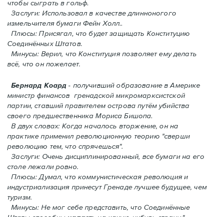
чтобы сыграть в гольф.
Заслуги: Использовал в качестве длинноногого
измельчителя бумаги Фейн Холл..
Плюсы: Присягал, что будет защищать Конституцию
Соединённых Штатов.
Минусы: Верил, что Конституция позволяет ему делать
всё, что он пожелает.
Бернард Коард
- получивший образование в Америке
министр финансов гренадской микромарксистской
партии, ставший правителем острова путём убийства
своего предшественника Мориса Бишопа.
В двух словах: Когда началось вторжение, oн на
практике применил революционную теорию "сверши
революцию тем, что спрячешься".
Заслуги: Очень дисциплинированный, все бумаги на его
столе лежали ровно.
Плюсы: Думал, что коммунистическая революция и
индустриализация принесут Гренадe лучшее будущее, чем
туризм.
Минусы: Не мог себе представить, что Соединённые