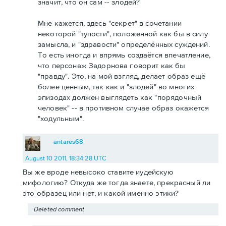
значит, что он сам -- злодей?
Мне кажется, здесь "секрет" в сочетании
некоторой "тупости", положенной как бы в силу
замысла, и "здравости" определённых суждений.
То есть иногда и впрямь создаётся впечатление,
что персонаж Задорнова говорит как бы
"правду". Это, на мой взгляд, делает образ ещё
более ценным, так как и "злодей" во многих
эпизодах должен выглядеть как "порядочный
человек" -- в противном случае образ окажется
"ходульным".
antares68
August 10 2011, 18:34:28 UTC
Вы же вроде невысоко ставите иудейскую
мифологию? Откуда же тогда знаете, прекрасный ли
это образец или нет, и какой именно этики?
Deleted comment