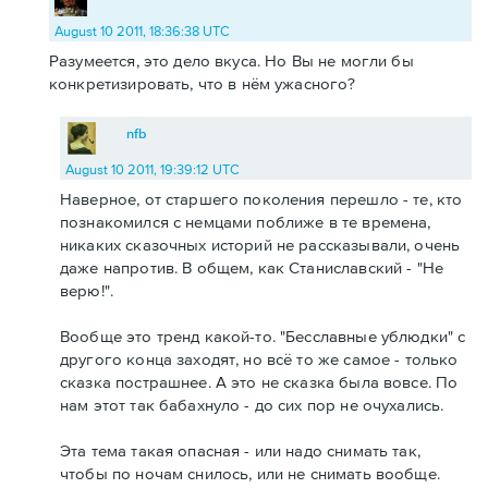
August 10 2011, 18:36:38 UTC
Разумеется, это дело вкуса. Но Вы не могли бы
конкретизировать, что в нём ужасного?
nfb
August 10 2011, 19:39:12 UTC
Наверное, от старшего поколения перешло - те, кто
познакомился с немцами поближе в те времена,
никаких сказочных историй не рассказывали, очень
даже напротив. В общем, как Станиславский - "Не
верю!".
Вообще это тренд какой-то. "Бесславные ублюдки" с
другого конца заходят, но всё то же самое - только
сказка пострашнее. А это не сказка была вовсе. По
нам этот так бабахнуло - до сих пор не очухались.
Эта тема такая опасная - или надо снимать так,
чтобы по ночам снилось, или не снимать вообще.