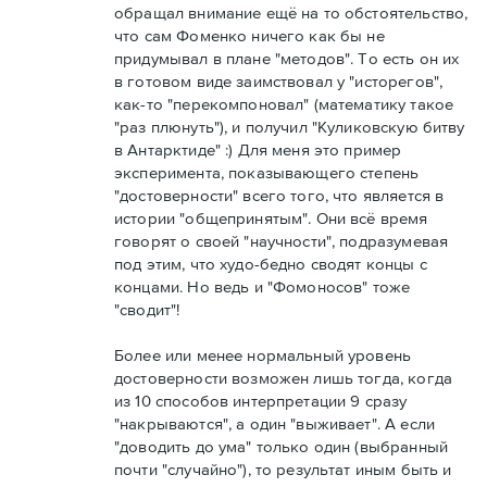
обращал внимание ещё на то обстоятельство,
что сам Фоменко ничего как бы не
придумывал в плане "методов". То есть он их
в готовом виде заимствовал у "исторегов",
как-то "перекомпоновал" (математику такое
"раз плюнуть"), и получил "Куликовскую битву
в Антарктиде" :) Для меня это пример
эксперимента, показывающего степень
"достоверности" всего того, что является в
истории "общепринятым". Они всё время
говорят о своей "научности", подразумевая
под этим, что худо-бедно сводят концы с
концами. Но ведь и "Фомоносов" тоже
"сводит"!
Более или менее нормальный уровень
достоверности возможен лишь тогда, когда
из 10 способов интерпретации 9 сразу
"накрываются", а один "выживает". А если
"доводить до ума" только один (выбранный
почти "случайно"), то результат иным быть и