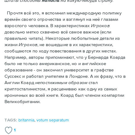
Штаты способны
напасть
на какую-нибудь страну."
Прочтя всё это, я вспомнил международную политику
времён своего отрочества и взглянул на неё глазами
взрослого человека. В характеристиках
Игроков
довольно метко схвачено всё самое важное (если
правильно читать). Некоторые любопытные детали из
жизни
Игроков
, не вошедшие в их характеристики,
сообщаются по ходу повествования в других местах.
Например, авторы припоминают, что у Бернарда Коарда
было не только американское, но и английское
образование - он закончил университет в графстве
Суссекс и работал учителем в Лондоне. А их фразу, что в
Англии Коард
непостижимым образом
стал
криптосталинистом, я расцениваю как одну из самых
ироничных во всей книге. Коард был членом компартии
Великобритании.
TAGS:
britannia
,
votum separatum
1