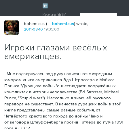
bohemicus (
bohemicus
) wrote,
2011
-
08
-
10
19:35:00
Игроки глазами весёлых
американцев.
Мне подвернулась под руку написанная с изрядным
юмором книга американцев Эдa Штроссерa и Майклa
Принсa "Дурацкие войны"о шестнадцати вооружённых
конфликтах в истории человечества (Ed Strosser, Michael
Prince, "Stupid wars"). Насколько я знаю, её русского
перевода не существует. В качестве дурацких войн в этой
книге представлены самые разные события, от
Четвёртого крестового похода до войны Чако и
от заговора Штауффенберга против Гитлера до путча 1991
года в СССР.