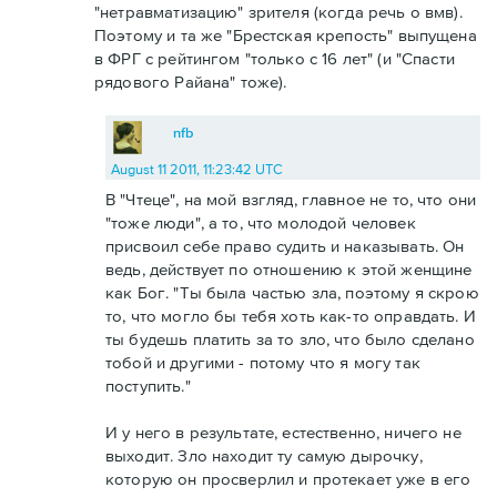
"нетравматизацию" зрителя (когда речь о вмв).
Поэтому и та же "Брестская крепость" выпущена
в ФРГ с рейтингом "только с 16 лет" (и "Спасти
рядового Райана" тоже).
nfb
August 11 2011, 11:23:42 UTC
В "Чтеце", на мой взгляд, главное не то, что они
"тоже люди", а то, что молодой человек
присвоил себе право судить и наказывать. Он
ведь, действует по отношению к этой женщине
как Бог. "Ты была частью зла, поэтому я скрою
то, что могло бы тебя хоть как-то оправдать. И
ты будешь платить за то зло, что было сделано
тобой и другими - потому что я могу так
поступить."
И у него в результате, естественно, ничего не
выходит. Зло находит ту самую дырочку,
которую он просверлил и протекает уже в его