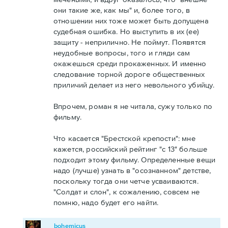
они такие же, как мы" и, более того, в
отношении них тоже может быть допущена
судебная ошибка. Но выступить в их (ее)
защиту - неприлично. Не поймут. Появятся
неудобные вопросы, того и гляди сам
окажешься среди прокаженных. И именно
следование торной дороге общественных
приличий делает из него невольного убийцу.
Впрочем, роман я не читала, сужу только по
фильму.
Что касается "Брестской крепости": мне
кажется, российский рейтинг "с 13" больше
подходит этому фильму. Определенные вещи
надо (лучше) узнать в "осознанном" детстве,
поскольку тогда они четче усваиваются.
"Солдат и слон", к сожалению, совсем не
помню, надо будет его найти.
bohemicus