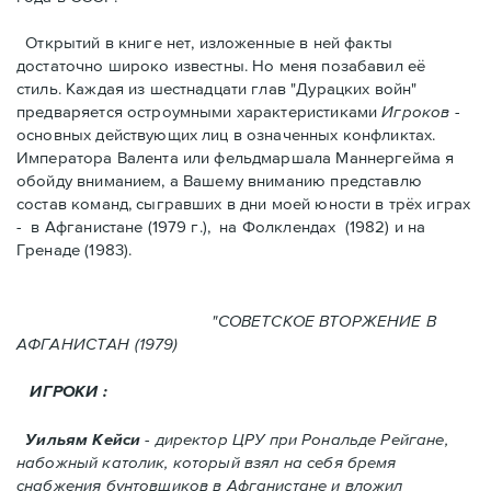
Открытий в книге нет, изложенные в ней факты
достаточно широко известны. Но меня позабавил её
стиль. Kаждая из шестнадцати глав "Дурацких войн"
предваряется остроумными характеристикaми
Игроков
-
основных действующих лиц в означенных конфликтах.
Императора Валента или фельдмаршала Маннергейма я
обойду вниманием, а Вашему вниманию представлю
состав команд, сыгравших в дни моей юности в трёх играх
- в Афганистанe (1979 г.), нa Фолклендax (1982) и на
Гренадe (1983).
"СОВЕТСКОЕ ВТОРЖЕНИЕ В
АФГАНИСТАН (1979)
ИГРОКИ :
Уильям Кейси
- директор ЦРУ при Рональде Рейгане,
набожный католик, который взял на себя бремя
снабжения бунтовщиков в Aфганистане и вложил