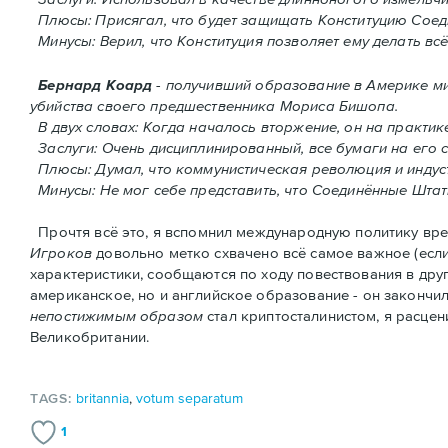
Плюсы: Присягал, что будет защищать Конституцию Соед
Минусы: Верил, что Конституция позволяет ему делать всё
Бернард Коард
- получивший образование в Америке м
убийства своего предшественника Мориса Бишопа.
В двух словах: Когда началось вторжение, oн на практи
Заслуги: Очень дисциплинированный, все бумаги на его 
Плюсы: Думал, что коммунистическая революция и индуст
Минусы: Не мог себе представить, что Соединённые Шта
Прочтя всё это, я вспомнил международную политику врем
Игроков
довольно метко схвачено всё самое важное (есл
характеристики, сообщаются по ходу повествования в дру
американское, но и английское образование - он закончил 
непостижимым образом
стал криптосталинистом, я расце
Великобритании.
TAGS:
britannia
,
votum separatum
1