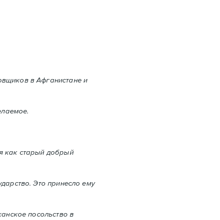
овщиков в Aфганистане и
елаемое.
ся как старый добрый
дарство. Это принесло ему
канское посольство в