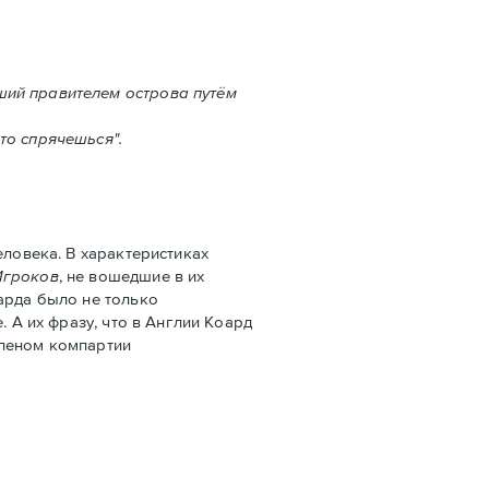
ший правителем острова путём
то спрячешься".
ловека. В характеристиках
Игроков
, не вошедшие в их
арда было не только
 А их фразу, что в Англии Коард
членом компартии