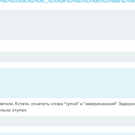
D0%B8%D0%B7%D0%BD%D1%8C_%D0%BF%D1%80%D0%B5%D0%BA%D
тили. Кстати, сочетать слова "тупой" и "американский" Задорн
льно отупел.