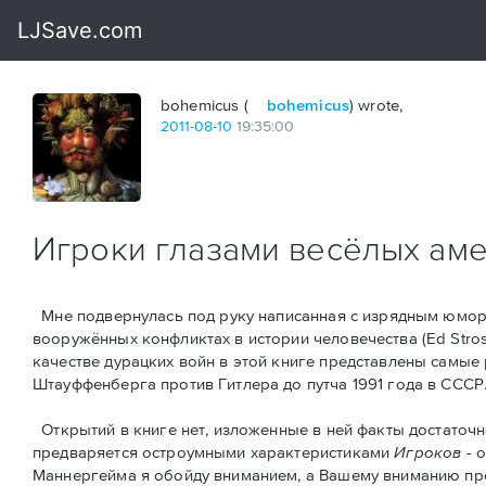
bohemicus (
bohemicus
) wrote,
2011
-
08
-
10
19:35:00
Игроки глазами весёлых ам
Мне подвернулась под руку написанная с изрядным юмор
вооружённых конфликтах в истории человечества (Ed Strosse
качестве дурацких войн в этой книге представлены самые
Штауффенберга против Гитлера до путча 1991 года в СССР
Открытий в книге нет, изложенные в ней факты достаточн
предваряется остроумными характеристикaми
Игроков
- 
Маннергейма я обойду вниманием, а Вашему вниманию предс