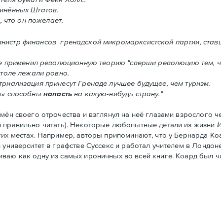
инённых Штатов.
, что он пожелает.
инистр финансов гренадской микромарксистской партии, став
ке применил революционную теорию "сверши революцию тем, ч
столе лежали ровно.
риализация принесут Гренадe лучшее будущее, чем туризм.
ты способны
напасть
на какую-нибудь страну."
ён своего отрочества и взглянул на неё глазами взрослого че
и правильно читать). Некоторые любопытные детали из жизни
гих местах. Например, авторы припоминают, что у Бернарда Ко
университет в графстве Суссекс и работал учителем в Лондоне.
ниваю как одну из самых ироничных во всей книге. Коард был 