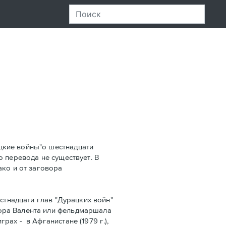
цкие войны"о шестнадцати
го перевода не существует. В
ако и от заговора
стнадцати глав "Дурацких войн"
ора Валента или фельдмаршала
ах - в Афганистанe (1979 г.),