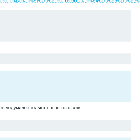
1%80%D0%B0%D1%81%D0%BD%D0%B0_(%D1%84%D0%B8%D0%BB%
ов додумался только после того, как