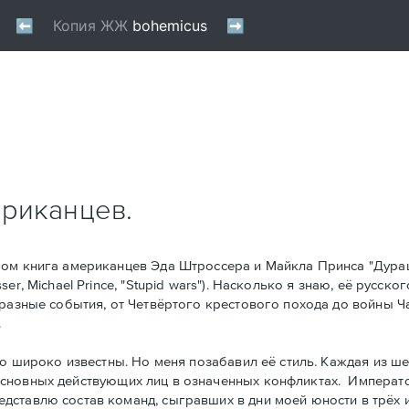
ериканцев.
ом книга американцев Эдa Штроссерa и Майклa Принсa "Дура
r, Michael Prince, "Stupid wars"). Насколько я знаю, её русско
 разные события, от Четвёртого крестового похода до войны Ч
.
о широко известны. Но меня позабавил её стиль. Kаждая из ше
основных действующих лиц в означенных конфликтах. Императ
тавлю состав команд, сыгравших в дни моей юности в трёх игр