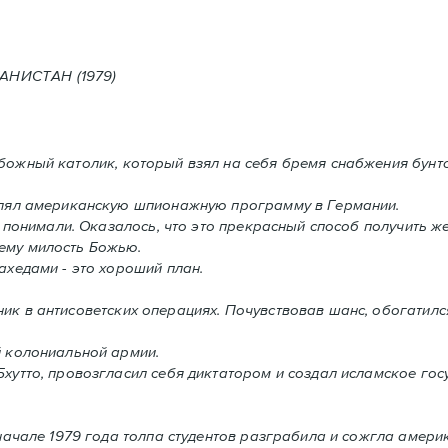
Е В АФГАНИСТАН (1979)
абожный католик, который взял на себя бремя снабжения бунт
влял американскую шпионажную программу в Германии.
 понимали. Oказалось, что это прекрасный способ получить ж
ему милость Божью.
хедами - это хороший план.
ник в антисоветских операциях. Почувствовав шанс, обогатил
й колониальной армии.
утто, провозгласил себя диктатором и создал исламское госу
начале 1979 года толпа студентов разграбила и сожгла амери