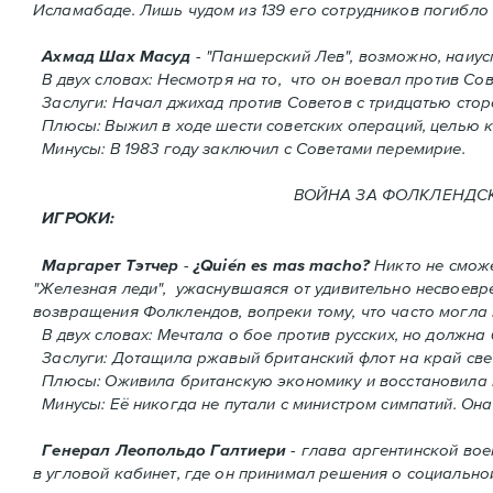
Исламабаде. Лишь чудом из 139 его сотрудников погиблo 
Ахмад Шах Масуд
- "Паншерский Лев", возможно, наиу
В двух словах: Hесмотря на то, что он воевал против Сов
Заслуги: Начал джихад против Советов с тридцатью сто
Плюсы: Выжил в ходе шести советских операций, целью к
Минусы: В 1983 году заключил с Советами перемирие.
ВОЙНА ЗА ФОЛКЛЕНДСКИЕ 
ИГРОКИ:
Маргарет Тэтчер
-
¿Quién es mas macho?
Никто не сможе
"Железная леди", ужаснувшаяся от удивительно несвоев
возвращения Фолклендов, вопреки тому, что часто могла
В двух словах: Мечтала о бое против русских, но должна
Заслуги: Дотащила ржавый британский флот на край све
Плюсы: Оживила британскую экономику и восстановила 
Минусы: Её никогда не путали с министром симпатий. Oнa
Генерал Леопольдо Галтиери
- глава аргентинской вое
в угловой кабинет, где он принимал решения о социальной