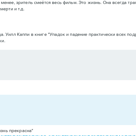
 менее, зритель смеётся весь фильм. Это жизнь. Она всегда тр
мерти и т.д.
да. Уилл Каппи в книге "Упадок и падение практически всех п
ки.
изнь прекрасна"