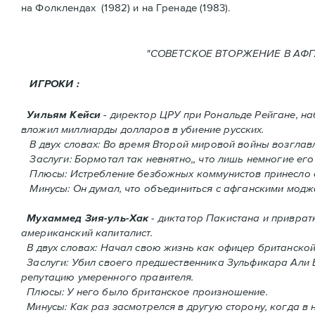
нa Фолклендax (1982) и на Гренадe (1983).
"СОВЕТСКОЕ ВТОРЖЕНИ
ИГРОКИ :
Уильям Кейси
- директор ЦРУ при Рональде Рейгане, н
вложил миллиарды долларов в убиение русских.
В двух словах: Во время Второй мировой войны возгла
Заслуги: Бормотал так невнятно,, что лишь немногие его
Плюсы: Истребление безбожных коммунистов принесло 
Минусы: Он думал, что объединиться с афганскими моджа
Мухаммед Зия-уль-Хак
- диктатор Пакистана и приврат
американский капиталист.
В двух словах: Начал свою жизнь как офицер британско
Заслуги: Убил своего предшественника Зульфикара Али Бх
репутацию умеренного правителя.
Плюсы: У него было британское произношение.
Минусы: Как раз засмотрелся в другую сторону, когда в 