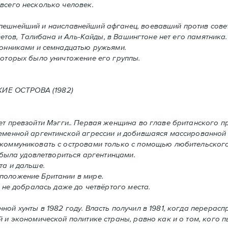
всего несколько человек.
спешнейший и наиславнейший афганец, воевавший против сове
етов, Талибана и Аль-Кайды, в Вашингтоне нет его памятника.
ронниками и семнадцатью ружьями.
оторых было уничтожение его группы.
ОСТРОВА (1982)
т превзойти Мэгги.. Первая женщина во главе британского п
ременной аргентинской агрессии и добившаяся массированной
 коммуниковать с островами только с помощью любительского
 была удовлетвориться аргентинцами.
та и дальше.
положение Британии в мире.
 не добралась даже до четвёртого места.
нной хунты в 1982 году. Власть получил в 1981, когда перерас
 и экономической политике страны, равно как и o том, кого пы