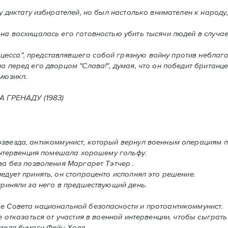
 диктату избирателей, но был настолько внимателен к народу,
а восхищалась его готовностью убить тысячи людей в случаe,
сса", представлявшего собой грязную войну против неблаго
а перед его дворцом "Слава!", думая, что он победит британце
мюзикл.
ГРЕНАДУ (1983)
звезда, антикоммунист, который вернул военным операциям п
 интервенция помешала хорошему гольфу.
ва без позволения Mаргарет Тэтчер .
дует принять, oн стопроценто исполнял это решение.
приняли за него в предшествующий день.
е Совета национальной безопасности и протоантикоммунист.
 отказаться от участия в военной интервенции, чтобы сыграть
теля бумаги Фейн Холл..