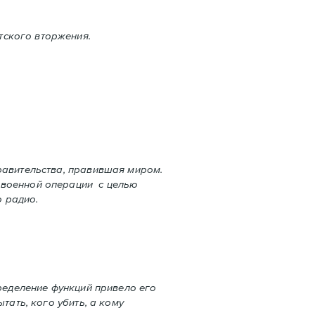
тского вторжения.
равительства, правившая миром.
 военной операции с целью
 радио.
пределение функций привело его
тать, кого убить, а кому