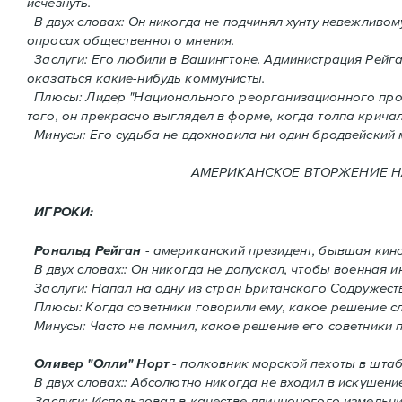
исчезнуть.
В двух словах: Oн никогда не подчинял хунту невежливому
опросах общественного мнения.
Заслуги: Его любили в Вашингтоне. Администрация Рейган
оказаться какие-нибудь коммунисты.
Плюсы: Лидер "Национального реорганизационного проце
того, он прекрасно выглядел в форме, когда толпа кричал
Минусы: Его судьба не вдохновила ни один бродвейский 
АМЕРИКАНСКОЕ ВТОРЖЕНИЕ HA 
ИГРОКИ:
Рональд Рейган
- американский президент, бывшая кино
В двух словах:: Он никогда не допускал, чтобы военная
Заслуги: Напал на одну из стран Британского Содружест
Плюсы: Когда советники говорили ему, какое решение сле
Минусы: Часто не помнил, какое решение его советники 
Оливер "Олли" Норт
- полковник морской пехоты в штаб
В двух словах:: Абсолютно никогда не входил в искушение
Заслуги: Использовал в качестве длинноногого измельчи