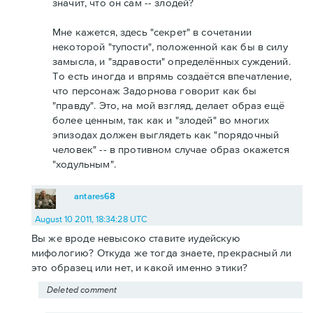
значит, что он сам -- злодей?
Мне кажется, здесь "секрет" в сочетании
некоторой "тупости", положенной как бы в силу
замысла, и "здравости" определённых суждений.
То есть иногда и впрямь создаётся впечатление,
что персонаж Задорнова говорит как бы
"правду". Это, на мой взгляд, делает образ ещё
более ценным, так как и "злодей" во многих
эпизодах должен выглядеть как "порядочный
человек" -- в противном случае образ окажется
"ходульным".
antares68
August 10 2011, 18:34:28 UTC
Вы же вроде невысоко ставите иудейскую
мифологию? Откуда же тогда знаете, прекрасный ли
это образец или нет, и какой именно этики?
Deleted comment