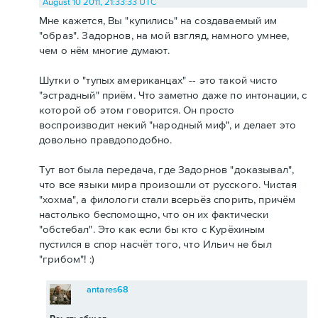
August 10 2011, 21:33:33 UTC
Мне кажется, Вы "купились" на создаваемый им
"образ". Задорнов, на мой взгляд, намного умнее,
чем о нём многие думают.
Шутки о "тупых американцах" -- это такой чисто
"эстрадный" приём. Что заметно даже по интонации, с
которой об этом говорится. Он просто
воспроизводит некий "народный миф", и делает это
довольно правдоподобно.
Тут вот была передача, где Задорнов "доказывал",
что все языки мира произошли от русского. Чистая
"хохма", а филологи стали всерьёз спорить, причём
настолько беспомощно, что он их фактически
"обстебал". Это как если бы кто с Курёхиным
пустился в спор насчёт того, что Ильич не был
"грибом"! :)
antares68