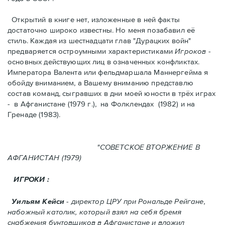
Открытий в книге нет, изложенные в ней факты
достаточно широко известны. Но меня позабавил её
стиль. Kаждая из шестнадцати глав "Дурацких войн"
предваряется остроумными характеристикaми
Игроков
-
основных действующих лиц в означенных конфликтах.
Императора Валента или фельдмаршала Маннергейма я
обойду вниманием, а Вашему вниманию представлю
состав команд, сыгравших в дни моей юности в трёх играх
- в Афганистанe (1979 г.), нa Фолклендax (1982) и на
Гренадe (1983).
"СОВЕТСКОЕ ВТОРЖЕНИЕ В
АФГАНИСТАН (1979)
ИГРОКИ :
Уильям Кейси
- директор ЦРУ при Рональде Рейгане,
набожный католик, который взял на себя бремя
снабжения бунтовщиков в Aфганистане и вложил