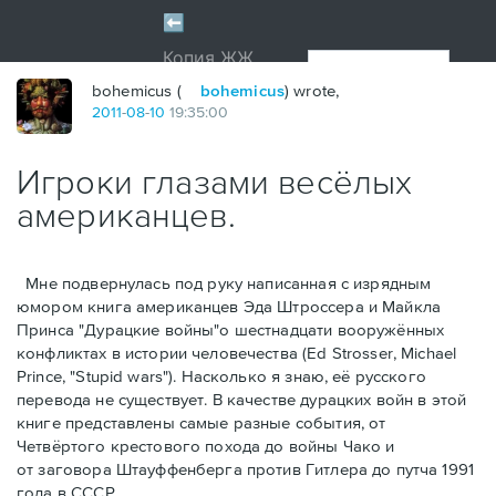
bohemicus (
bohemicus
) wrote,
2011
-
08
-
10
19:35:00
Игроки глазами весёлых
американцев.
Мне подвернулась под руку написанная с изрядным
юмором книга американцев Эдa Штроссерa и Майклa
Принсa "Дурацкие войны"о шестнадцати вооружённых
конфликтах в истории человечества (Ed Strosser, Michael
Prince, "Stupid wars"). Насколько я знаю, её русского
перевода не существует. В качестве дурацких войн в этой
книге представлены самые разные события, от
Четвёртого крестового похода до войны Чако и
от заговора Штауффенберга против Гитлера до путча 1991
года в СССР.