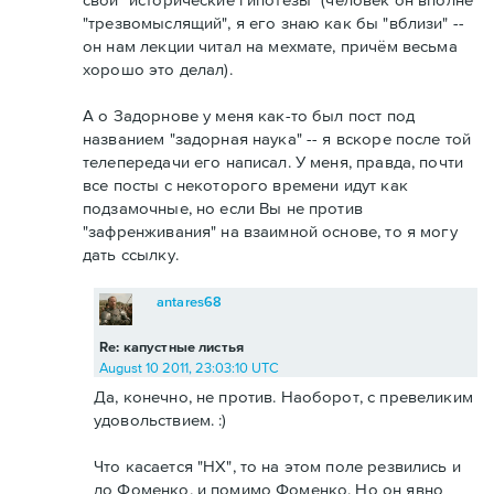
"трезвомыслящий", я его знаю как бы "вблизи" --
он нам лекции читал на мехмате, причём весьма
хорошо это делал).
А о Задорнове у меня как-то был пост под
названием "задорная наука" -- я вскоре после той
телепередачи его написал. У меня, правда, почти
все посты с некоторого времени идут как
подзамочные, но если Вы не против
"зафренживания" на взаимной основе, то я могу
дать ссылку.
antares68
Re: капустные листья
August 10 2011, 23:03:10 UTC
Да, конечно, не против. Наоборот, с превеликим
удовольствием. :)
Что касается "НХ", то на этом поле резвились и
до Фоменко, и помимо Фоменко. Но он явно