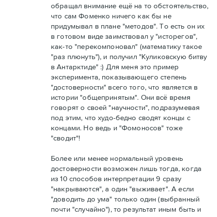
обращал внимание ещё на то обстоятельство,
что сам Фоменко ничего как бы не
придумывал в плане "методов". То есть он их
в готовом виде заимствовал у "исторегов",
как-то "перекомпоновал" (математику такое
"раз плюнуть"), и получил "Куликовскую битву
в Антарктиде" :) Для меня это пример
эксперимента, показывающего степень
"достоверности" всего того, что является в
истории "общепринятым". Они всё время
говорят о своей "научности", подразумевая
под этим, что худо-бедно сводят концы с
концами. Но ведь и "Фомоносов" тоже
"сводит"!
Более или менее нормальный уровень
достоверности возможен лишь тогда, когда
из 10 способов интерпретации 9 сразу
"накрываются", а один "выживает". А если
"доводить до ума" только один (выбранный
почти "случайно"), то результат иным быть и