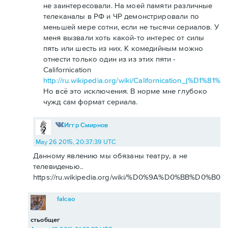
не заинтересовали. На моей памяти различные
телеканалы в РФ и ЧР демонстрировали по
меньшей мере сотни, если не тысячи сериалов. У
меня вызвали хоть какой-то интерес от силы
пять или шесть из них. К комедийным можно
отнести только один из из этих пяти -
Californication
http://ru.wikipedia.org/wiki/Californication_(
Но всё это исключения. В норме мне глубоко
чужд сам формат сериала.
Иггр Смирнов
May 26 2015, 20:37:39 UTC
Данному явлению мы обязаны театру, а не
телевиденью..
https://ru.wikipedia.org/wiki/%D0%9A%D0%BB%D0%
falcao
стьобщег