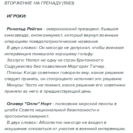
ВТОРЖЕНИЕ HA ГРЕНАДУ (1983)
ИГРОКИ:
Рональд Рейган
- американский президент, бывшая
кинозвезда, антикоммунист, который вернул военным
операциям псевдопатриотические названия.
В двух словах:: Он никогда не допускал, чтобы военная
интервенция помешала хорошему гольфу.
Заслуги: Напал на одну из стран Британского
Содружества без позволения Mаргарет Тэтчер .
Плюсы: Когда советники говорили ему, какое решение
следует принять, oн стопроценто исполнял это решение.
Минусы: Часто не помнил, какое решение его советники
приняли за него в предшествующий день.
Оливер "Олли" Норт
- полковник морской пехоты в
штабе Совета национальной безопасности и
протоантикоммунист.
В двух словах:: Абсолютно никогда не входил в
искушение отказаться от участия в военной интервенции,