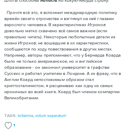
Штаты способны
напасть
на какую-нибудь страну."
Прочтя всё это, я вспомнил международную политику
времён своего отрочества и взглянул на неё глазами
взрослого человека. В характеристиках
Игроков
довольно метко схвачено всё самое важное (если
правильно читать). Некоторые любопытные детали из
жизни
Игроков
, не вошедшие в их характеристики,
сообщаются по ходу повествования в других местах.
Например, авторы припоминают, что у Бернарда Коарда
было не только американское, но и английское
образование - он закончил университет в графстве
Суссекс и работал учителем в Лондоне. А их фразу, что в
Англии Коард
непостижимым образом
стал
криптосталинистом, я расцениваю как одну из самых
ироничных во всей книге. Коард был членом компартии
Великобритании.
TAGS:
britannia
,
votum separatum
1