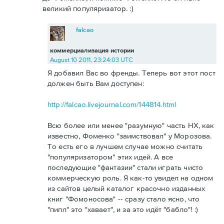
великий популяризатор. :)
falcao
коммерциализация истории
August 10 2011, 23:24:03 UTC
Я добавил Вас во френды. Теперь вот этот пост
должен быть Вам доступен:
http://falcao.livejournal.com/144814.html
Всю более или менее "разумную" часть НХ, как
известно, Фоменко "заимствовал" у Морозова.
То есть его в лучшем случае можно считать
"популяризатором" этих идей. А все
последующие "фантазии" стали играть чисто
коммерческую роль. Я как-то увидел на одном
из сайтов целый каталог красочно изданных
книг "Фомоносова" -- сразу стало ясно, что
"пипл" это "хавает", и за это идёт "бабло"! :)