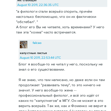
Re: стьобщег
August 10 2011, 22:36:35 UTC
"а филологи стали всерьёз спорить, причём
настолько беспомощно, что он их фактически
"обстебал". "
А блог его Вы не читаете, хоть временами? У него
там эта "хохма" часто встречается.
falcao
капустные листья
August 10 2011, 22:53:44 UTC
Блог я вообще-то не читал у него, поскольку не
знал о его существовании.
Я не знаю, что там написано, но даже если он там
продолжает "развивать тему", то это ничего не
значит. У него вообще-то жена --
профессиональный филолог, и всё это идёт от
каких-то "капустнегов" в МГУ. Он не может в это
верить всерьёз. Так же, как и Фоменко не верит в
свои "исторические гипотезы" (человек он вполне