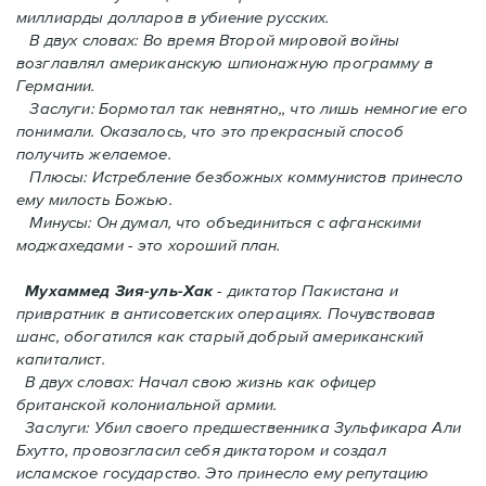
миллиарды долларов в убиение русских.
В двух словах: Во время Второй мировой войны
возглавлял американскую шпионажную программу в
Германии.
Заслуги: Бормотал так невнятно,, что лишь немногие его
понимали. Oказалось, что это прекрасный способ
получить желаемое.
Плюсы: Истребление безбожных коммунистов принесло
ему милость Божью.
Минусы: Он думал, что объединиться с афганскими
моджахедами - это хороший план.
Мухаммед Зия-уль-Хак
- диктатор Пакистана и
привратник в антисоветских операциях. Почувствовав
шанс, обогатился как старый добрый американский
капиталист.
В двух словах: Начал свою жизнь как офицер
британской колониальной армии.
Заслуги: Убил своего предшественника Зульфикара Али
Бхутто, провозгласил себя диктатором и создал
исламское государство. Это принесло ему репутацию