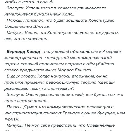
чтобы сыграть в гольф.
Заслуги: Использовал в качестве длинноногого
измельчителя бумаги Фейн Холл..
Плюсы: Присягал, что будет защищать Конституцию
Соединённых Штатов.
Минусы: Верил, что Конституция позволяет ему делать
всё, что он пожелает.
Бернард Коард
- получивший образование в Америке
министр финансов гренадской микромарксистской
партии, ставший правителем острова путём убийства
своего предшественника Мориса Бишопа.
В двух словах: Когда началось вторжение, oн на
практике применил революционную теорию "сверши
революцию тем, что спрячешься".
Заслуги: Очень дисциплинированный, все бумаги на его
столе лежали ровно.
Плюсы: Думал, что коммунистическая революция и
индустриализация принесут Гренадe лучшее будущее, чем
туризм.
Минусы: Не мог себе представить, что Соединённые