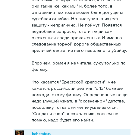
они такие же, как мы" и, более того, в
отношении них тоже может быть допущена
судебная ошибка. Но выступить в их (ее)
защиту - неприлично. Не поймут. Появятся
неудобные вопросы, того и гляди сам
окажешься среди прокаженных. И именно
следование торной дороге общественных
приличий делает из него невольного убийцу.
Впрочем, роман я не читала, сужу только по
фильму.
Что касается "Брестской крепости": мне
кажется, российский рейтинг "с 13" больше
подходит этому фильму. Определенные вещи
надо (лучше) узнать в "осознанном" детстве,
поскольку тогда они четче усваиваются.
"Солдат и слон", к сожалению, совсем не
помню, надо будет его найти.
bohemicus