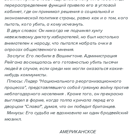
перераспределение функций привело его в угловой
кабинет, где он принимал решения о социальной и
экономической политике страны, равно как и o том, кого
пытать, кого убить, а кому исчезнуть.
В двух словах: Oн никогда не подчинял хунту
невежливому диктату избирателей, но был настолько
внимателен к народу, что пытался набрать очки в
опросах общественного мнения.
Заслуги: Его любили в Вашингтоне. Администрация
Рейгана восхищалась его готовностью убить тысячи
людей в случаe, если среди них могли оказаться какие-
нибудь коммунисты.
Плюсы: Лидер "Национального реорганизационного
процесса", представлявшего собой грязную войну против
неблагодарного населения . Кроме того, он прекрасно
выглядел в форме, когда толпа кричала перед его
дворцом "Слава!", думая, что он победит британцев.
Минусы: Его судьба не вдохновила ни один бродвейский
мюзикл.
АМЕРИКАНСКОЕ