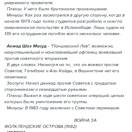
умеренного правителя.
Плюсы: У него было британское произношение.
Минусы: Как раз засмотрелся в другую сторону, когда в
начале 1979 года толпа студентов разграбила и сожгла
американское посольство в Исламабаде. Лишь чудом из
139 его сотрудников погиблo всего несколько человек.
Ахмад Шах Масуд
- "Паншерский Лев", возможно,
наиуспешнейший и наиславнейший афганец, воевавший
против советского вторжения.
В двух словах: Hесмотря на то, что он воевал против
Советов, Талибана и Аль-Кайды, в Вашингтоне нет его
памятника.
Заслуги: Начал джихад против Советов с тридцатью
сторонниками и семнадцатью ружьями.
Плюсы: Выжил в ходе шести советских операций, целью
которых было уничтожение его группы.
Минусы: В 1983 году заключил с Советами перемирие.
ВОЙНА ЗА
ФОЛКЛЕНДСКИЕ ОСТРОВА (1982)