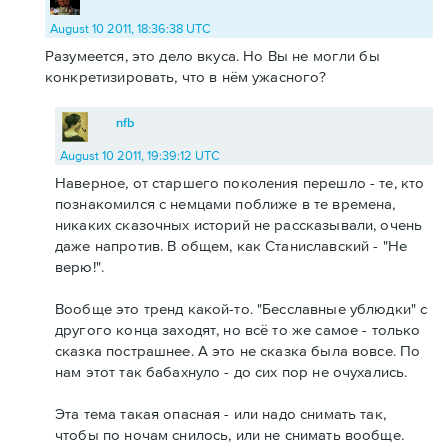
August 10 2011, 18:36:38 UTC
Разумеется, это дело вкуса. Но Вы не могли бы
конкретизировать, что в нём ужасного?
nfb
August 10 2011, 19:39:12 UTC
Наверное, от старшего поколения перешло - те, кто
познакомился с немцами поближе в те времена,
никаких сказочных историй не рассказывали, очень
даже напротив. В общем, как Станиславский - "Не
верю!".
Вообще это тренд какой-то. "Бесславные ублюдки" с
другого конца заходят, но всё то же самое - только
сказка пострашнее. А это не сказка была вовсе. По
нам этот так бабахнуло - до сих пор не очухались.
Эта тема такая опасная - или надо снимать так,
чтобы по ночам снилось, или не снимать вообще.