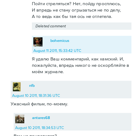
Пойти стреляться? Нет, пойду просплюсь,
И впредь не стану огрызаться не по делу,
А то ведь как бы тая ось не отлетела.
Deleted comment
bohemicus
August 11 2011, 15:33:42 UTC
Я удалю Ваш комментарий, как хамский. И,
пожалуйста, впредь никого не оскорбляйте в
моём журнале.
nfb
August 10 2011, 18:31:36 UTC
Ужасный фильм, по-моему.
antares68
August 10 2011, 18:34:53 UTC
Вам не понравился?