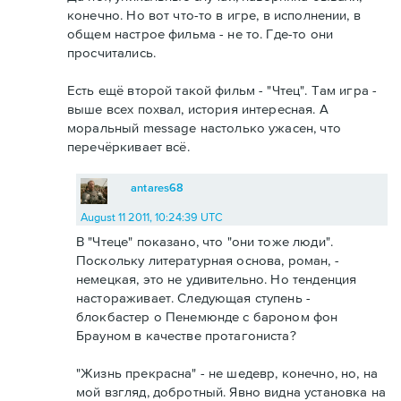
конечно. Но вот что-то в игре, в исполнении, в
общем настрое фильма - не то. Где-то они
просчитались.
Есть ещё второй такой фильм - "Чтец". Там игра -
выше всех похвал, история интересная. А
моральный message настолько ужасен, что
перечёркивает всё.
antares68
August 11 2011, 10:24:39 UTC
В "Чтеце" показано, что "они тоже люди".
Поскольку литературная основа, роман, -
немецкая, это не удивительно. Но тенденция
настораживает. Следующая ступень -
блокбастер о Пенемюнде с бароном фон
Брауном в качестве протагониста?
"Жизнь прекрасна" - не шедевр, конечно, но, на
мой взгляд, добротный. Явно видна установка на