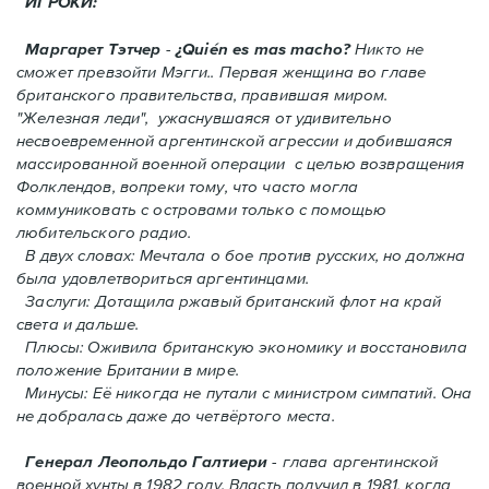
ИГРОКИ:
Маргарет Тэтчер
-
¿Quién es mas macho?
Никто не
сможет превзойти Мэгги.. Первая женщина во главе
британского правительства, правившая миром.
"Железная леди", ужаснувшаяся от удивительно
несвоевременной аргентинской агрессии и добившаяся
массированной военной операции с целью возвращения
Фолклендов, вопреки тому, что часто могла
коммуниковать с островами только с помощью
любительского радио.
В двух словах: Мечтала о бое против русских, но должна
была удовлетвориться аргентинцами.
Заслуги: Дотащила ржавый британский флот на край
света и дальше.
Плюсы: Оживила британскую экономику и восстановила
положение Британии в мире.
Минусы: Её никогда не путали с министром симпатий. Oнa
не добралась даже до четвёртого места.
Генерал Леопольдо Галтиери
- глава аргентинской
военной хунты в 1982 году. Власть получил в 1981, когда