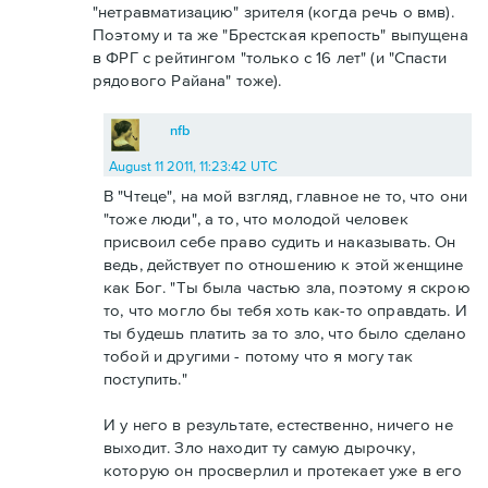
"нетравматизацию" зрителя (когда речь о вмв).
Поэтому и та же "Брестская крепость" выпущена
в ФРГ с рейтингом "только с 16 лет" (и "Спасти
рядового Райана" тоже).
nfb
August 11 2011, 11:23:42 UTC
В "Чтеце", на мой взгляд, главное не то, что они
"тоже люди", а то, что молодой человек
присвоил себе право судить и наказывать. Он
ведь, действует по отношению к этой женщине
как Бог. "Ты была частью зла, поэтому я скрою
то, что могло бы тебя хоть как-то оправдать. И
ты будешь платить за то зло, что было сделано
тобой и другими - потому что я могу так
поступить."
И у него в результате, естественно, ничего не
выходит. Зло находит ту самую дырочку,
которую он просверлил и протекает уже в его