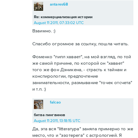
antares68
Re: коммерциализация истории
August 11 2011, 07:33:02 UTC
Взаимно. :)
Спасибо огромное за ссылку, пошла читать.
Фоменко "пипл хавает", на мой взгляд, по той
же самой причине, по которой он "хавает"
того же фон Дэникена, - страсть к тайнам и
конспирологии, предпочтение
занимательности, размывание "точек отсчета"
и т.п. :)
falcao
битва пингвинов
August 11 2011, 13:18:15 UTC
Да, эта вся "litterатура" заняла примерно то же
место, что и "эзотерега" с астрологией. Я