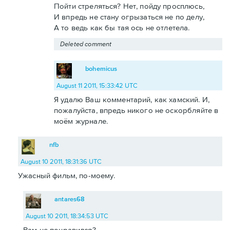
Пойти стреляться? Нет, пойду просплюсь,
И впредь не стану огрызаться не по делу,
А то ведь как бы тая ось не отлетела.
Deleted comment
bohemicus
August 11 2011, 15:33:42 UTC
Я удалю Ваш комментарий, как хамский. И,
пожалуйста, впредь никого не оскорбляйте в
моём журнале.
nfb
August 10 2011, 18:31:36 UTC
Ужасный фильм, по-моему.
antares68
August 10 2011, 18:34:53 UTC
Вам не понравился?