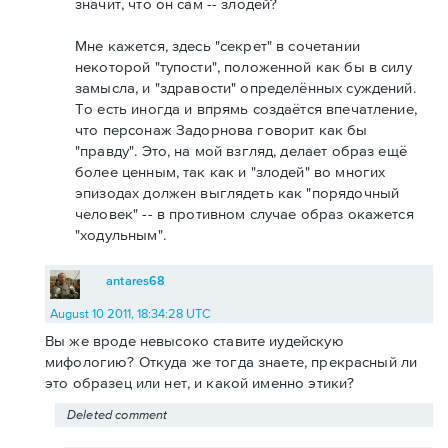
значит, что он сам -- злодей?
Мне кажется, здесь "секрет" в сочетании
некоторой "тупости", положенной как бы в силу
замысла, и "здравости" определённых суждений.
То есть иногда и впрямь создаётся впечатление,
что персонаж Задорнова говорит как бы
"правду". Это, на мой взгляд, делает образ ещё
более ценным, так как и "злодей" во многих
эпизодах должен выглядеть как "порядочный
человек" -- в противном случае образ окажется
"ходульным".
antares68
August 10 2011, 18:34:28 UTC
Вы же вроде невысоко ставите иудейскую
мифологию? Откуда же тогда знаете, прекрасный ли
это образец или нет, и какой именно этики?
Deleted comment