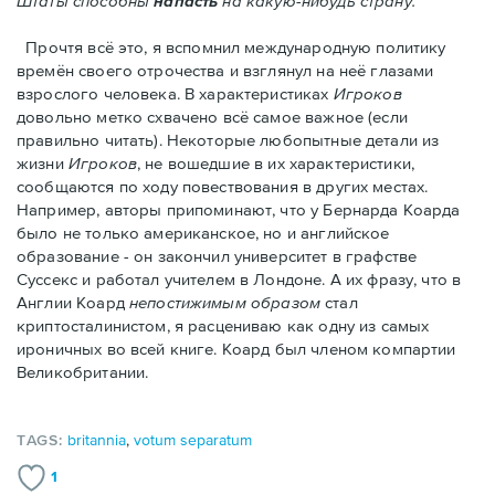
Штаты способны
напасть
на какую-нибудь страну."
Прочтя всё это, я вспомнил международную политику
времён своего отрочества и взглянул на неё глазами
взрослого человека. В характеристиках
Игроков
довольно метко схвачено всё самое важное (если
правильно читать). Некоторые любопытные детали из
жизни
Игроков
, не вошедшие в их характеристики,
сообщаются по ходу повествования в других местах.
Например, авторы припоминают, что у Бернарда Коарда
было не только американское, но и английское
образование - он закончил университет в графстве
Суссекс и работал учителем в Лондоне. А их фразу, что в
Англии Коард
непостижимым образом
стал
криптосталинистом, я расцениваю как одну из самых
ироничных во всей книге. Коард был членом компартии
Великобритании.
TAGS:
britannia
,
votum separatum
1