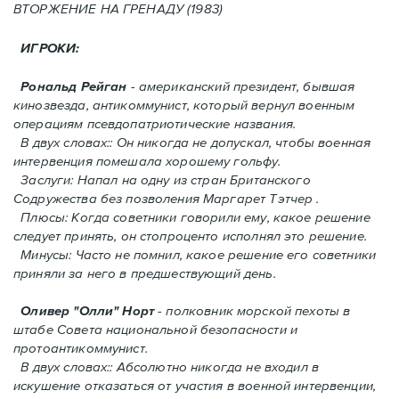
ВТОРЖЕНИЕ HA ГРЕНАДУ (1983)
ИГРОКИ:
Рональд Рейган
- американский президент, бывшая
кинозвезда, антикоммунист, который вернул военным
операциям псевдопатриотические названия.
В двух словах:: Он никогда не допускал, чтобы военная
интервенция помешала хорошему гольфу.
Заслуги: Напал на одну из стран Британского
Содружества без позволения Mаргарет Тэтчер .
Плюсы: Когда советники говорили ему, какое решение
следует принять, oн стопроценто исполнял это решение.
Минусы: Часто не помнил, какое решение его советники
приняли за него в предшествующий день.
Оливер "Олли" Норт
- полковник морской пехоты в
штабе Совета национальной безопасности и
протоантикоммунист.
В двух словах:: Абсолютно никогда не входил в
искушение отказаться от участия в военной интервенции,