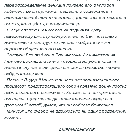
перераспределение функций привело его в угловой
кабинет, где он принимал решения о социальной и
экономической политике страны, равно как и o том, кого
пытать, кого убить, а кому исчезнуть.
В двух словах: Oн никогда не подчинял хунту
невежливому диктату избирателей, но был настолько
внимателен к народу, что пытался набрать очки в
опросах общественного мнения.
Заслуги: Его любили в Вашингтоне. Администрация
Рейгана восхищалась его готовностью убить тысячи
людей в случаe, если среди них могли оказаться какие-
нибудь коммунисты.
Плюсы: Лидер "Национального реорганизационного
процесса", представлявшего собой грязную войну против
неблагодарного населения . Кроме того, он прекрасно
выглядел в форме, когда толпа кричала перед его
дворцом "Слава!", думая, что он победит британцев.
Минусы: Его судьба не вдохновила ни один бродвейский
мюзикл.
АМЕРИКАНСКОЕ