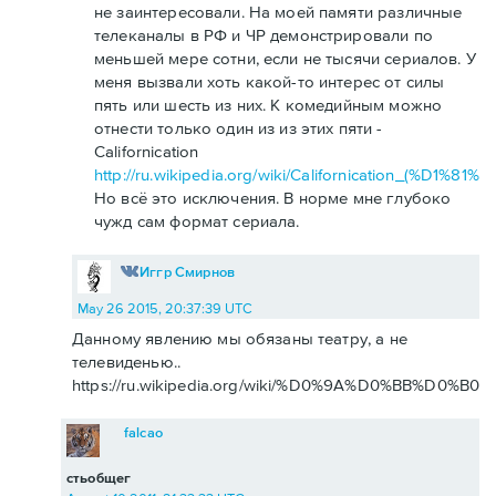
не заинтересовали. На моей памяти различные
телеканалы в РФ и ЧР демонстрировали по
меньшей мере сотни, если не тысячи сериалов. У
меня вызвали хоть какой-то интерес от силы
пять или шесть из них. К комедийным можно
отнести только один из из этих пяти -
Californication
http://ru.wikipedia.org/wiki/Californication_(
Но всё это исключения. В норме мне глубоко
чужд сам формат сериала.
Иггр Смирнов
May 26 2015, 20:37:39 UTC
Данному явлению мы обязаны театру, а не
телевиденью..
https://ru.wikipedia.org/wiki/%D0%9A%D0%BB%D0%
falcao
стьобщег