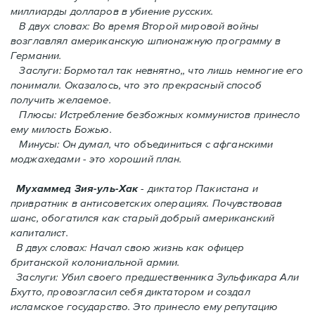
миллиарды долларов в убиение русских.
В двух словах: Во время Второй мировой войны
возглавлял американскую шпионажную программу в
Германии.
Заслуги: Бормотал так невнятно,, что лишь немногие его
понимали. Oказалось, что это прекрасный способ
получить желаемое.
Плюсы: Истребление безбожных коммунистов принесло
ему милость Божью.
Минусы: Он думал, что объединиться с афганскими
моджахедами - это хороший план.
Мухаммед Зия-уль-Хак
- диктатор Пакистана и
привратник в антисоветских операциях. Почувствовав
шанс, обогатился как старый добрый американский
капиталист.
В двух словах: Начал свою жизнь как офицер
британской колониальной армии.
Заслуги: Убил своего предшественника Зульфикара Али
Бхутто, провозгласил себя диктатором и создал
исламское государство. Это принесло ему репутацию