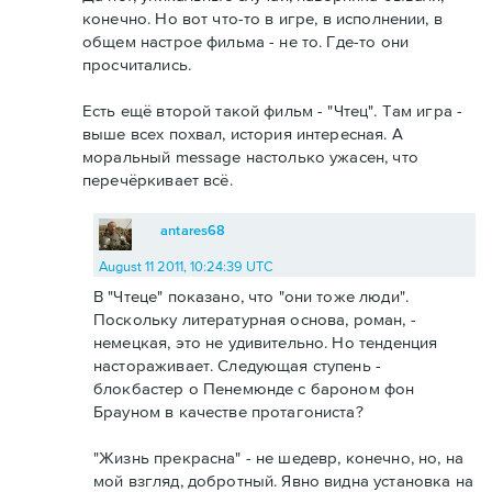
конечно. Но вот что-то в игре, в исполнении, в
общем настрое фильма - не то. Где-то они
просчитались.
Есть ещё второй такой фильм - "Чтец". Там игра -
выше всех похвал, история интересная. А
моральный message настолько ужасен, что
перечёркивает всё.
antares68
August 11 2011, 10:24:39 UTC
В "Чтеце" показано, что "они тоже люди".
Поскольку литературная основа, роман, -
немецкая, это не удивительно. Но тенденция
настораживает. Следующая ступень -
блокбастер о Пенемюнде с бароном фон
Брауном в качестве протагониста?
"Жизнь прекрасна" - не шедевр, конечно, но, на
мой взгляд, добротный. Явно видна установка на