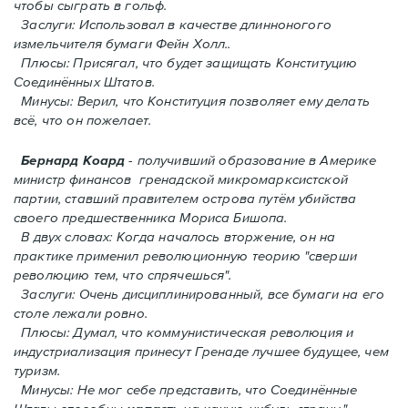
чтобы сыграть в гольф.
Заслуги: Использовал в качестве длинноногого
измельчителя бумаги Фейн Холл..
Плюсы: Присягал, что будет защищать Конституцию
Соединённых Штатов.
Минусы: Верил, что Конституция позволяет ему делать
всё, что он пожелает.
Бернард Коард
- получивший образование в Америке
министр финансов гренадской микромарксистской
партии, ставший правителем острова путём убийства
своего предшественника Мориса Бишопа.
В двух словах: Когда началось вторжение, oн на
практике применил революционную теорию "сверши
революцию тем, что спрячешься".
Заслуги: Очень дисциплинированный, все бумаги на его
столе лежали ровно.
Плюсы: Думал, что коммунистическая революция и
индустриализация принесут Гренадe лучшее будущее, чем
туризм.
Минусы: Не мог себе представить, что Соединённые