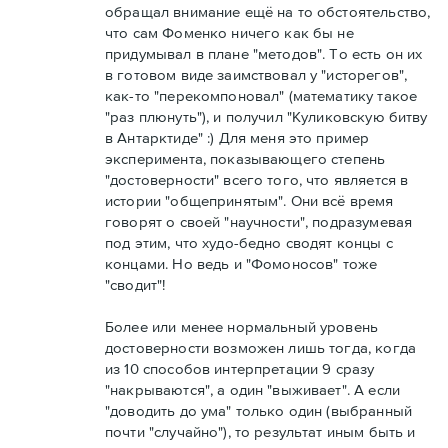
обращал внимание ещё на то обстоятельство,
что сам Фоменко ничего как бы не
придумывал в плане "методов". То есть он их
в готовом виде заимствовал у "исторегов",
как-то "перекомпоновал" (математику такое
"раз плюнуть"), и получил "Куликовскую битву
в Антарктиде" :) Для меня это пример
эксперимента, показывающего степень
"достоверности" всего того, что является в
истории "общепринятым". Они всё время
говорят о своей "научности", подразумевая
под этим, что худо-бедно сводят концы с
концами. Но ведь и "Фомоносов" тоже
"сводит"!
Более или менее нормальный уровень
достоверности возможен лишь тогда, когда
из 10 способов интерпретации 9 сразу
"накрываются", а один "выживает". А если
"доводить до ума" только один (выбранный
почти "случайно"), то результат иным быть и