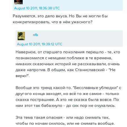
August 10 2011, 18:36:38 UTC
Разумеется, это дело вкуса. Но Вы не могли бы
конкретизировать, что в нём ужасного?
nfb
August 10 2011, 19:39:12 UTC
Наверное, от старшего поколения перешло - те, кто
познакомился с немцами поближе в те времена,
никаких сказочных историй не рассказывали, очень
даже напротив. В общем, как Станиславский - "Не
верю!".
Вообще это тренд какой-то. "Бесславные ублюдки" с
другого конца заходят, но всё то же самое - только
сказка пострашнее. А это не сказка была вовсе. По
нам этот так бабахнуло - до сих пор не очухались.
Эта тема такая опасная - или надо снимать так,
чтобы по ночам снилось, или не снимать вообще.