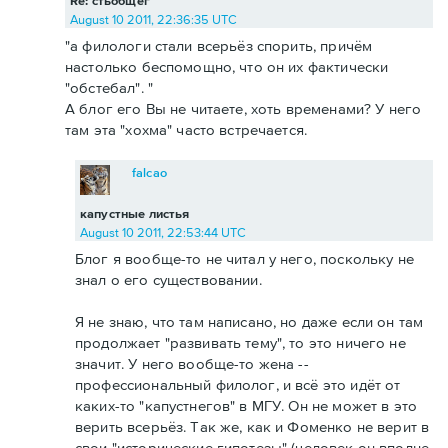
Re: стьобщег
August 10 2011, 22:36:35 UTC
"а филологи стали всерьёз спорить, причём
настолько беспомощно, что он их фактически
"обстебал". "
А блог его Вы не читаете, хоть временами? У него
там эта "хохма" часто встречается.
falcao
капустные листья
August 10 2011, 22:53:44 UTC
Блог я вообще-то не читал у него, поскольку не
знал о его существовании.
Я не знаю, что там написано, но даже если он там
продолжает "развивать тему", то это ничего не
значит. У него вообще-то жена --
профессиональный филолог, и всё это идёт от
каких-то "капустнегов" в МГУ. Он не может в это
верить всерьёз. Так же, как и Фоменко не верит в
свои "исторические гипотезы" (человек он вполне