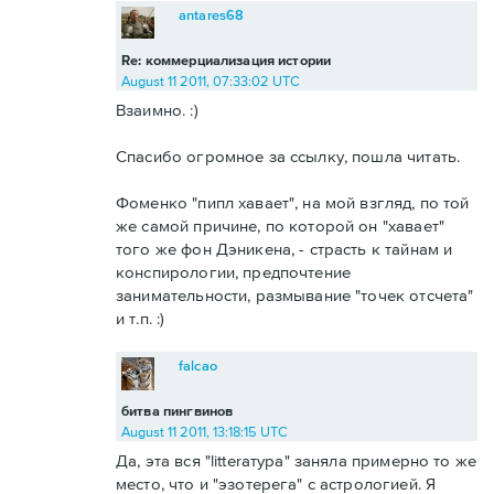
antares68
Re: коммерциализация истории
August 11 2011, 07:33:02 UTC
Взаимно. :)
Спасибо огромное за ссылку, пошла читать.
Фоменко "пипл хавает", на мой взгляд, по той
же самой причине, по которой он "хавает"
того же фон Дэникена, - страсть к тайнам и
конспирологии, предпочтение
занимательности, размывание "точек отсчета"
и т.п. :)
falcao
битва пингвинов
August 11 2011, 13:18:15 UTC
Да, эта вся "litterатура" заняла примерно то же
место, что и "эзотерега" с астрологией. Я