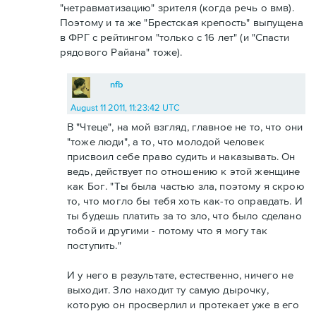
"нетравматизацию" зрителя (когда речь о вмв).
Поэтому и та же "Брестская крепость" выпущена
в ФРГ с рейтингом "только с 16 лет" (и "Спасти
рядового Райана" тоже).
nfb
August 11 2011, 11:23:42 UTC
В "Чтеце", на мой взгляд, главное не то, что они
"тоже люди", а то, что молодой человек
присвоил себе право судить и наказывать. Он
ведь, действует по отношению к этой женщине
как Бог. "Ты была частью зла, поэтому я скрою
то, что могло бы тебя хоть как-то оправдать. И
ты будешь платить за то зло, что было сделано
тобой и другими - потому что я могу так
поступить."
И у него в результате, естественно, ничего не
выходит. Зло находит ту самую дырочку,
которую он просверлил и протекает уже в его