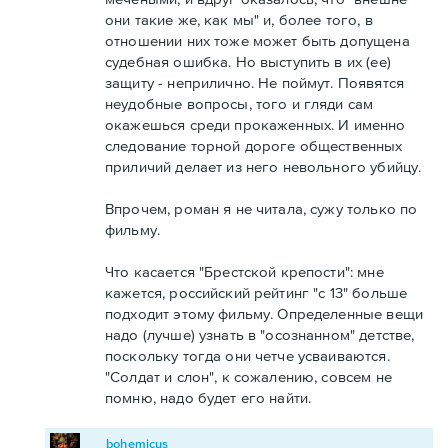
они такие же, как мы" и, более того, в
отношении них тоже может быть допущена
судебная ошибка. Но выступить в их (ее)
защиту - неприлично. Не поймут. Появятся
неудобные вопросы, того и гляди сам
окажешься среди прокаженных. И именно
следование торной дороге общественных
приличий делает из него невольного убийцу.
Впрочем, роман я не читала, сужу только по
фильму.
Что касается "Брестской крепости": мне
кажется, российский рейтинг "с 13" больше
подходит этому фильму. Определенные вещи
надо (лучше) узнать в "осознанном" детстве,
поскольку тогда они четче усваиваются.
"Солдат и слон", к сожалению, совсем не
помню, надо будет его найти.
bohemicus