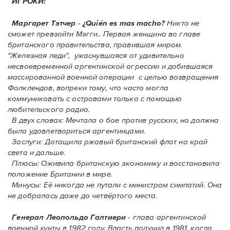
ИГРОКИ:
Маргарет Тэтчер
-
¿Quién es mas macho?
Никто не
сможет превзойти Мэгги.. Первая женщина во главе
британского правительства, правившая миром.
"Железная леди", ужаснувшаяся от удивительно
несвоевременной аргентинской агрессии и добившаяся
массированной военной операции с целью возвращения
Фолклендов, вопреки тому, что часто могла
коммуниковать с островами только с помощью
любительского радио.
В двух словах: Мечтала о бое против русских, но должна
была удовлетвориться аргентинцами.
Заслуги: Дотащила ржавый британский флот на край
света и дальше.
Плюсы: Оживила британскую экономику и восстановила
положение Британии в мире.
Минусы: Её никогда не путали с министром симпатий. Oнa
не добралась даже до четвёртого места.
Генерал Леопольдо Галтиери
- глава аргентинской
военной хунты в 1982 году. Власть получил в 1981, когда