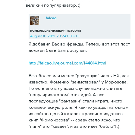
великий популяризатор. :)
falcao
коммерциализация истории
August 10 2011, 23:24:03 UTC
Я добавил Вас во френды. Теперь вот этот пост
должен быть Вам доступен:
http://falcao.livejournal.com/144814.html
Всю более или менее "разумную" часть НХ, как
известно, Фоменко "заимствовал" у Морозова.
То есть его в лучшем случае можно считать
"популяризатором" этих идей. А все
последующие "фантазии" стали играть чисто
коммерческую роль. Я как-то увидел на одном
из сайтов целый каталог красочно изданных
книг "Фомоносова" -- сразу стало ясно, что
"пипл" это "хавает", и за это идёт "бабло"! :)