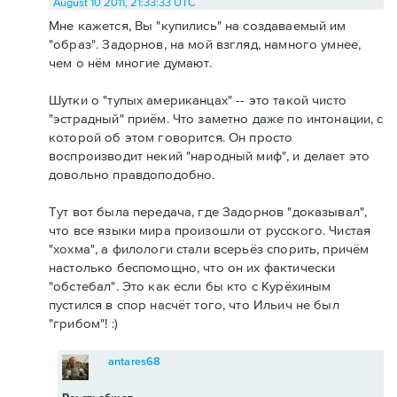
August 10 2011, 21:33:33 UTC
Мне кажется, Вы "купились" на создаваемый им
"образ". Задорнов, на мой взгляд, намного умнее,
чем о нём многие думают.
Шутки о "тупых американцах" -- это такой чисто
"эстрадный" приём. Что заметно даже по интонации, с
которой об этом говорится. Он просто
воспроизводит некий "народный миф", и делает это
довольно правдоподобно.
Тут вот была передача, где Задорнов "доказывал",
что все языки мира произошли от русского. Чистая
"хохма", а филологи стали всерьёз спорить, причём
настолько беспомощно, что он их фактически
"обстебал". Это как если бы кто с Курёхиным
пустился в спор насчёт того, что Ильич не был
"грибом"! :)
antares68