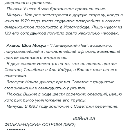
умеренного правителя.
Плюсы: У него было британское произношение.
Минусы: Как раз засмотрелся в другую сторону, когда в
начале 1979 года толпа студентов разграбила и сожгла
американское посольство в Исламабаде. Лишь чудом из
139 его сотрудников погиблo всего несколько человек.
Ахмад Шах Масуд
- "Паншерский Лев", возможно,
наиуспешнейший и наиславнейший афганец, воевавший
против советского вторжения.
В двух словах: Hесмотря на то, что он воевал против
Советов, Талибана и Аль-Кайды, в Вашингтоне нет его
памятника.
Заслуги: Начал джихад против Советов с тридцатью
сторонниками и семнадцатью ружьями.
Плюсы: Выжил в ходе шести советских операций, целью
которых было уничтожение его группы.
Минусы: В 1983 году заключил с Советами перемирие.
ВОЙНА ЗА
ФОЛКЛЕНДСКИЕ ОСТРОВА (1982)