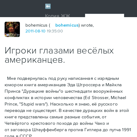
bohemicus (
bohemicus
) wrote,
2011
-
08
-
10
19:35:00
Игроки глазами весёлых
американцев.
Мне подвернулась под руку написанная с изрядным
юмором книга американцев Эдa Штроссерa и Майклa
Принсa "Дурацкие войны"о шестнадцати вооружённых
конфликтах в истории человечества (Ed Strosser, Michael
Prince, "Stupid wars"). Насколько я знаю, её русского
перевода не существует. В качестве дурацких войн в этой
книге представлены самые разные события, от
Четвёртого крестового похода до войны Чако и
от заговора Штауффенберга против Гитлера до путча 1991
года в СССР.