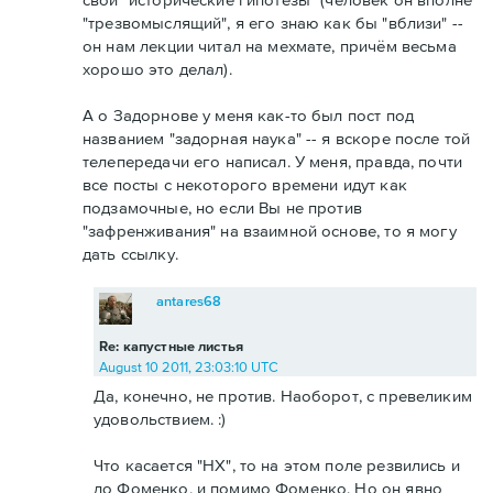
"трезвомыслящий", я его знаю как бы "вблизи" --
он нам лекции читал на мехмате, причём весьма
хорошо это делал).
А о Задорнове у меня как-то был пост под
названием "задорная наука" -- я вскоре после той
телепередачи его написал. У меня, правда, почти
все посты с некоторого времени идут как
подзамочные, но если Вы не против
"зафренживания" на взаимной основе, то я могу
дать ссылку.
antares68
Re: капустные листья
August 10 2011, 23:03:10 UTC
Да, конечно, не против. Наоборот, с превеликим
удовольствием. :)
Что касается "НХ", то на этом поле резвились и
до Фоменко, и помимо Фоменко. Но он явно