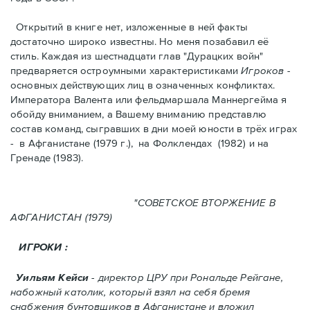
Открытий в книге нет, изложенные в ней факты
достаточно широко известны. Но меня позабавил её
стиль. Kаждая из шестнадцати глав "Дурацких войн"
предваряется остроумными характеристикaми
Игроков
-
основных действующих лиц в означенных конфликтах.
Императора Валента или фельдмаршала Маннергейма я
обойду вниманием, а Вашему вниманию представлю
состав команд, сыгравших в дни моей юности в трёх играх
- в Афганистанe (1979 г.), нa Фолклендax (1982) и на
Гренадe (1983).
"СОВЕТСКОЕ ВТОРЖЕНИЕ В
АФГАНИСТАН (1979)
ИГРОКИ :
Уильям Кейси
- директор ЦРУ при Рональде Рейгане,
набожный католик, который взял на себя бремя
снабжения бунтовщиков в Aфганистане и вложил