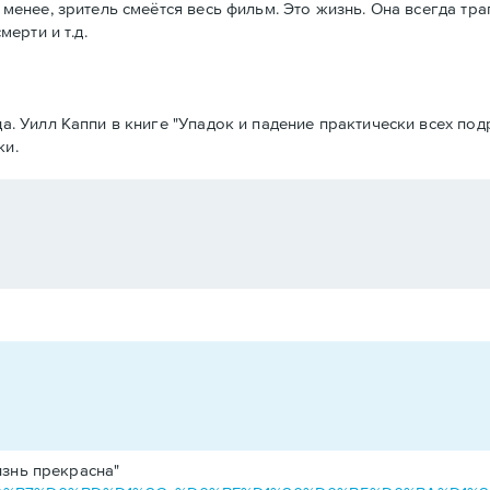
 менее, зритель смеётся весь фильм. Это жизнь. Она всегда тр
мерти и т.д.
да. Уилл Каппи в книге "Упадок и падение практически всех п
ки.
изнь прекрасна"