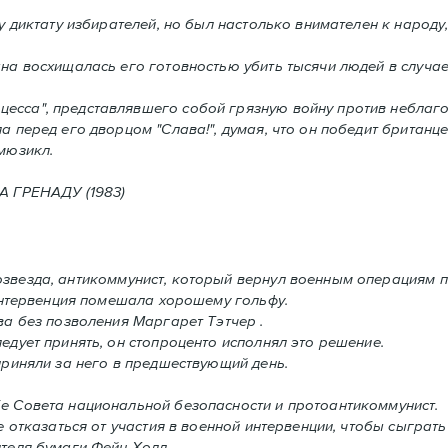
 диктату избирателей, но был настолько внимателен к народу,
а восхищалась его готовностью убить тысячи людей в случаe,
сса", представлявшего собой грязную войну против неблаго
а перед его дворцом "Слава!", думая, что он победит британце
мюзикл.
ГРЕНАДУ (1983)
звезда, антикоммунист, который вернул военным операциям п
 интервенция помешала хорошему гольфу.
ва без позволения Mаргарет Тэтчер .
дует принять, oн стопроценто исполнял это решение.
приняли за него в предшествующий день.
е Совета национальной безопасности и протоантикоммунист.
 отказаться от участия в военной интервенции, чтобы сыграть
теля бумаги Фейн Холл..