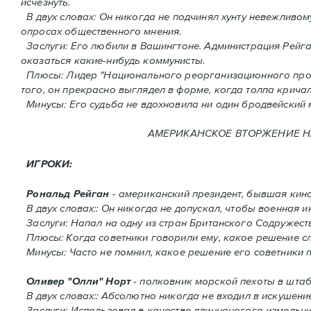
исчезнуть.
В двух словах: Oн никогда не подчинял хунту невежливому
опросах общественного мнения.
Заслуги: Его любили в Вашингтоне. Администрация Рейган
оказаться какие-нибудь коммунисты.
Плюсы: Лидер "Национального реорганизационного проце
того, он прекрасно выглядел в форме, когда толпа кричал
Минусы: Его судьба не вдохновила ни один бродвейский 
АМЕРИКАНСКОЕ ВТОРЖЕНИЕ HA 
ИГРОКИ:
Рональд Рейган
- американский президент, бывшая кино
В двух словах:: Он никогда не допускал, чтобы военная
Заслуги: Напал на одну из стран Британского Содружест
Плюсы: Когда советники говорили ему, какое решение сле
Минусы: Часто не помнил, какое решение его советники 
Оливер "Олли" Норт
- полковник морской пехоты в штаб
В двух словах:: Абсолютно никогда не входил в искушение
Заслуги: Использовал в качестве длинноногого измельчи