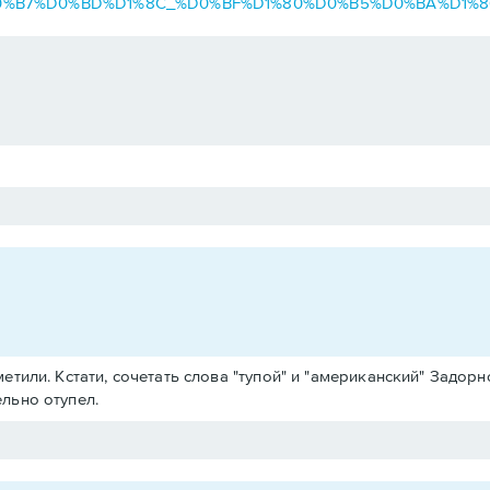
D0%B8%D0%B7%D0%BD%D1%8C_%D0%BF%D1%80%D0%B5%D0%BA%D
тили. Кстати, сочетать слова "тупой" и "американский" Задорн
льно отупел.