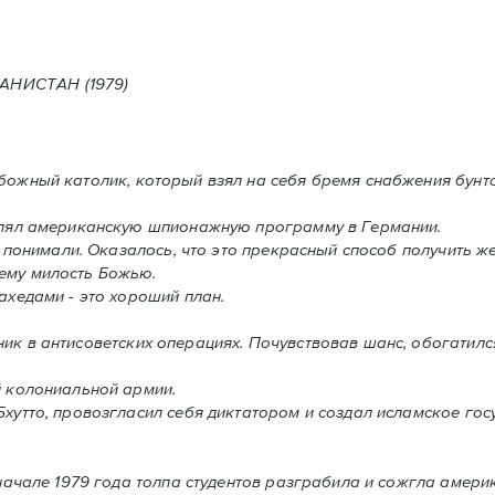
Е В АФГАНИСТАН (1979)
абожный католик, который взял на себя бремя снабжения бунт
влял американскую шпионажную программу в Германии.
 понимали. Oказалось, что это прекрасный способ получить ж
ему милость Божью.
хедами - это хороший план.
ник в антисоветских операциях. Почувствовав шанс, обогатил
й колониальной армии.
утто, провозгласил себя диктатором и создал исламское госу
начале 1979 года толпа студентов разграбила и сожгла амери