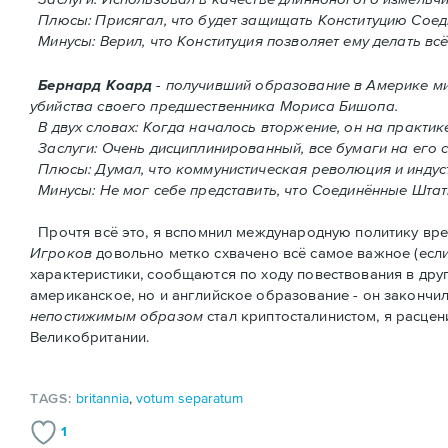
Плюсы: Присягал, что будет защищать Конституцию Соед
Минусы: Верил, что Конституция позволяет ему делать всё
Бернард Коард
- получивший образование в Америке м
убийства своего предшественника Мориса Бишопа.
В двух словах: Когда началось вторжение, oн на практи
Заслуги: Очень дисциплинированный, все бумаги на его 
Плюсы: Думал, что коммунистическая революция и индуст
Минусы: Не мог себе представить, что Соединённые Шта
Прочтя всё это, я вспомнил международную политику врем
Игроков
довольно метко схвачено всё самое важное (есл
характеристики, сообщаются по ходу повествования в дру
американское, но и английское образование - он закончил 
непостижимым образом
стал криптосталинистом, я расце
Великобритании.
TAGS:
britannia
,
votum separatum
1