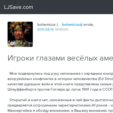
bohemicus (
bohemicus
) wrote,
2011
-
08
-
10
19:35:00
Игроки глазами весёлых ам
Мне подвернулась под руку написанная с изрядным юмор
вооружённых конфликтах в истории человечества (Ed Strosse
качестве дурацких войн в этой книге представлены самые
Штауффенберга против Гитлера до путча 1991 года в СССР
Открытий в книге нет, изложенные в ней факты достаточн
предваряется остроумными характеристикaми
Игроков
- 
Маннергейма я обойду вниманием, а Вашему вниманию предс