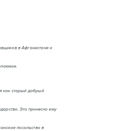
овщиков в Aфганистане и
елаемое.
ся как старый добрый
дарство. Это принесло ему
канское посольство в