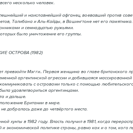
всего несколько человек.
спешнейший и наиславнейший афганец, воевавший против сове
етов, Талибана и Аль-Кайды, в Вашингтоне нет его памятника.
ронниками и семнадцатью ружьями.
оторых было уничтожение его группы.
ОСТРОВА (1982)
т превзойти Мэгги.. Первая женщина во главе британского п
ременной аргентинской агрессии и добившаяся массированной
 коммуниковать с островами только с помощью любительского
 была удовлетвориться аргентинцами.
та и дальше.
положение Британии в мире.
 не добралась даже до четвёртого места.
нной хунты в 1982 году. Власть получил в 1981, когда перерас
 и экономической политике страны, равно как и o том, кого пы