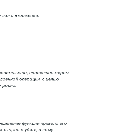
тского вторжения.
равительства, правившая миром.
 военной операции с целью
 радио.
пределение функций привело его
тать, кого убить, а кому