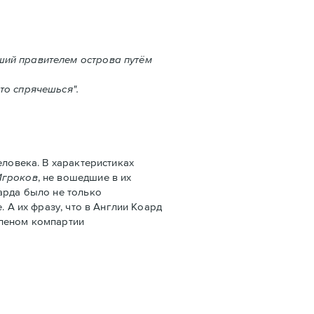
ший правителем острова путём
то спрячешься".
ловека. В характеристиках
Игроков
, не вошедшие в их
арда было не только
 А их фразу, что в Англии Коард
членом компартии