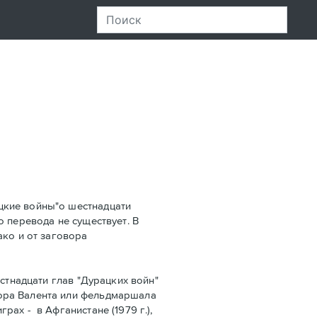
цкие войны"о шестнадцати
го перевода не существует. В
ако и от заговора
стнадцати глав "Дурацких войн"
ора Валента или фельдмаршала
ах - в Афганистанe (1979 г.),