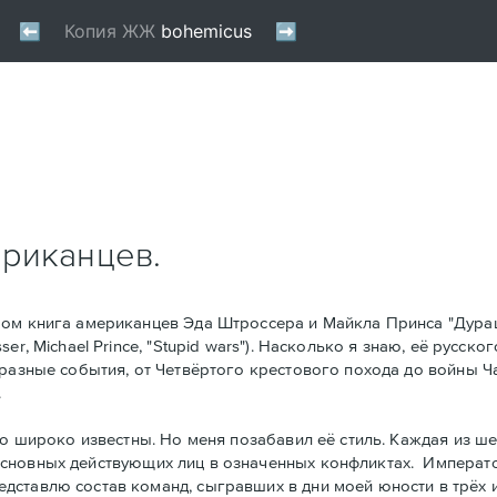
ериканцев.
ом книга американцев Эдa Штроссерa и Майклa Принсa "Дура
r, Michael Prince, "Stupid wars"). Насколько я знаю, её русско
 разные события, от Четвёртого крестового похода до войны Ч
.
о широко известны. Но меня позабавил её стиль. Kаждая из ше
основных действующих лиц в означенных конфликтах. Императ
тавлю состав команд, сыгравших в дни моей юности в трёх игр