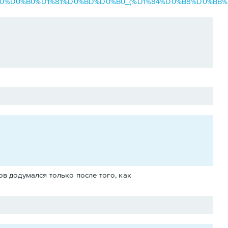
1%80%D0%B0%D1%81%D0%BD%D0%B0_(%D1%84%D0%B8%D0%BB%
ов додумался только после того, как