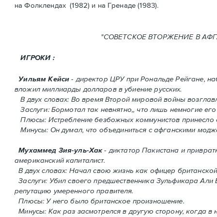
нa Фолклендax (1982) и на Гренадe (1983).
"СОВЕТСКОЕ ВТОРЖЕНИ
ИГРОКИ :
Уильям Кейси
- директор ЦРУ при Рональде Рейгане, н
вложил миллиарды долларов в убиение русских.
В двух словах: Во время Второй мировой войны возгла
Заслуги: Бормотал так невнятно,, что лишь немногие его
Плюсы: Истребление безбожных коммунистов принесло 
Минусы: Он думал, что объединиться с афганскими моджа
Мухаммед Зия-уль-Хак
- диктатор Пакистана и приврат
американский капиталист.
В двух словах: Начал свою жизнь как офицер британско
Заслуги: Убил своего предшественника Зульфикара Али Бх
репутацию умеренного правителя.
Плюсы: У него было британское произношение.
Минусы: Как раз засмотрелся в другую сторону, когда в 