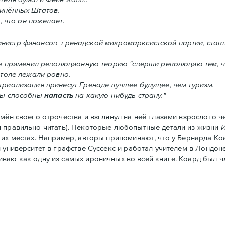
инённых Штатов.
, что он пожелает.
инистр финансов гренадской микромарксистской партии, став
ке применил революционную теорию "сверши революцию тем, ч
столе лежали ровно.
риализация принесут Гренадe лучшее будущее, чем туризм.
ты способны
напасть
на какую-нибудь страну."
ён своего отрочества и взглянул на неё глазами взрослого че
и правильно читать). Некоторые любопытные детали из жизни
гих местах. Например, авторы припоминают, что у Бернарда Ко
университет в графстве Суссекс и работал учителем в Лондоне.
ниваю как одну из самых ироничных во всей книге. Коард был 