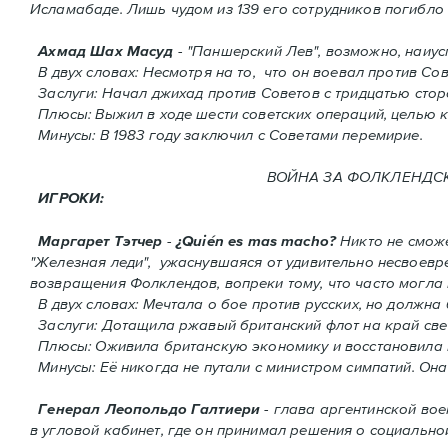
Исламабаде. Лишь чудом из 139 его сотрудников погиблo 
Ахмад Шах Масуд
- "Паншерский Лев", возможно, наиу
В двух словах: Hесмотря на то, что он воевал против Сов
Заслуги: Начал джихад против Советов с тридцатью сто
Плюсы: Выжил в ходе шести советских операций, целью к
Минусы: В 1983 году заключил с Советами перемирие.
ВОЙНА ЗА ФОЛКЛЕНДСКИЕ 
ИГРОКИ:
Маргарет Тэтчер
-
¿Quién es mas macho?
Никто не сможе
"Железная леди", ужаснувшаяся от удивительно несвоев
возвращения Фолклендов, вопреки тому, что часто могла
В двух словах: Мечтала о бое против русских, но должна
Заслуги: Дотащила ржавый британский флот на край све
Плюсы: Оживила британскую экономику и восстановила 
Минусы: Её никогда не путали с министром симпатий. Oнa
Генерал Леопольдо Галтиери
- глава аргентинской вое
в угловой кабинет, где он принимал решения о социальной