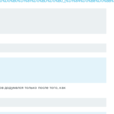
1%80%D0%B0%D1%81%D0%BD%D0%B0_(%D1%84%D0%B8%D0%BB%
ов додумался только после того, как