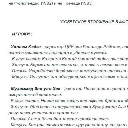
нa Фолклендax (1982) и на Гренадe (1983).
"СОВЕТСКОЕ ВТОРЖЕНИ
ИГРОКИ :
Уильям Кейси
- директор ЦРУ при Рональде Рейгане, н
вложил миллиарды долларов в убиение русских.
В двух словах: Во время Второй мировой войны возгла
Заслуги: Бормотал так невнятно,, что лишь немногие его
Плюсы: Истребление безбожных коммунистов принесло 
Минусы: Он думал, что объединиться с афганскими моджа
Мухаммед Зия-уль-Хак
- диктатор Пакистана и приврат
американский капиталист.
В двух словах: Начал свою жизнь как офицер британско
Заслуги: Убил своего предшественника Зульфикара Али Бх
репутацию умеренного правителя.
Плюсы: У него было британское произношение.
Минусы: Как раз засмотрелся в другую сторону, когда в 