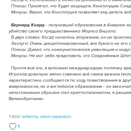
Плюсы: Присягал, что будет защищать Конституцию Соед
Минусы: Верил, что Конституция позволяет ему делать всё
Бернард Коард
- получивший образование в Америке м
убийства своего предшественника Мориса Бишопа.
В двух словах: Когда началось вторжение, oн на практи
Заслуги: Очень дисциплинированный, все бумаги на его 
Плюсы: Думал, что коммунистическая революция и индуст
Минусы: Не мог себе представить, что Соединённые Шта
Прочтя всё это, я вспомнил международную политику врем
Игроков
довольно метко схвачено всё самое важное (есл
характеристики, сообщаются по ходу повествования в дру
американское, но и английское образование - он закончил 
непостижимым образом
стал криптосталинистом, я расце
Великобритании.
TAGS:
britannia
,
votum separatum
1