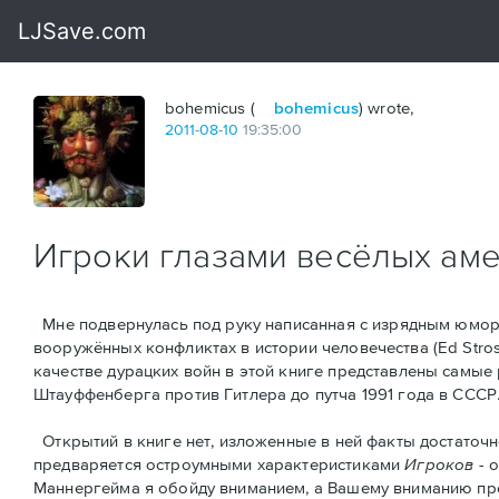
bohemicus (
bohemicus
) wrote,
2011
-
08
-
10
19:35:00
Игроки глазами весёлых ам
Мне подвернулась под руку написанная с изрядным юмор
вооружённых конфликтах в истории человечества (Ed Strosse
качестве дурацких войн в этой книге представлены самые
Штауффенберга против Гитлера до путча 1991 года в СССР
Открытий в книге нет, изложенные в ней факты достаточн
предваряется остроумными характеристикaми
Игроков
- 
Маннергейма я обойду вниманием, а Вашему вниманию предс