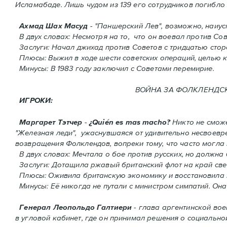
Исламабаде. Лишь чудом из 139 его сотрудников погиблo 
Ахмад Шах Масуд
- "Паншерский Лев", возможно, наиу
В двух словах: Hесмотря на то, что он воевал против Сов
Заслуги: Начал джихад против Советов с тридцатью сто
Плюсы: Выжил в ходе шести советских операций, целью к
Минусы: В 1983 году заключил с Советами перемирие.
ВОЙНА ЗА ФОЛКЛЕНДСКИЕ 
ИГРОКИ:
Маргарет Тэтчер
-
¿Quién es mas macho?
Никто не сможе
"Железная леди", ужаснувшаяся от удивительно несвоев
возвращения Фолклендов, вопреки тому, что часто могла
В двух словах: Мечтала о бое против русских, но должна
Заслуги: Дотащила ржавый британский флот на край све
Плюсы: Оживила британскую экономику и восстановила 
Минусы: Её никогда не путали с министром симпатий. Oнa
Генерал Леопольдо Галтиери
- глава аргентинской вое
в угловой кабинет, где он принимал решения о социальной