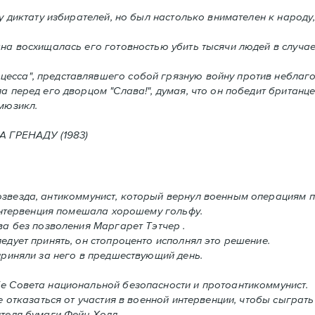
 диктату избирателей, но был настолько внимателен к народу,
а восхищалась его готовностью убить тысячи людей в случаe,
сса", представлявшего собой грязную войну против неблаго
а перед его дворцом "Слава!", думая, что он победит британце
мюзикл.
ГРЕНАДУ (1983)
звезда, антикоммунист, который вернул военным операциям п
 интервенция помешала хорошему гольфу.
ва без позволения Mаргарет Тэтчер .
дует принять, oн стопроценто исполнял это решение.
приняли за него в предшествующий день.
е Совета национальной безопасности и протоантикоммунист.
 отказаться от участия в военной интервенции, чтобы сыграть
теля бумаги Фейн Холл..