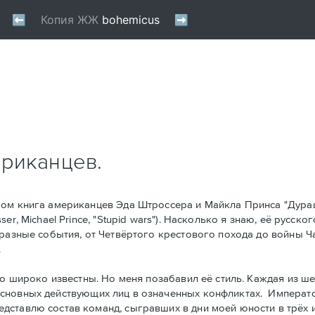
ериканцев.
ом книга американцев Эдa Штроссерa и Майклa Принсa "Дура
r, Michael Prince, "Stupid wars"). Насколько я знаю, её русско
 разные события, от Четвёртого крестового похода до войны Ч
.
о широко известны. Но меня позабавил её стиль. Kаждая из ше
основных действующих лиц в означенных конфликтах. Императ
тавлю состав команд, сыгравших в дни моей юности в трёх игр