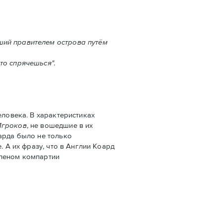
ший правителем острова путём
то спрячешься".
ловека. В характеристиках
Игроков
, не вошедшие в их
арда было не только
 А их фразу, что в Англии Коард
членом компартии