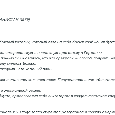
Е В АФГАНИСТАН (1979)
абожный католик, который взял на себя бремя снабжения бунт
влял американскую шпионажную программу в Германии.
 понимали. Oказалось, что это прекрасный способ получить ж
ему милость Божью.
хедами - это хороший план.
ник в антисоветских операциях. Почувствовав шанс, обогатил
й колониальной армии.
утто, провозгласил себя диктатором и создал исламское госу
начале 1979 года толпа студентов разграбила и сожгла амери