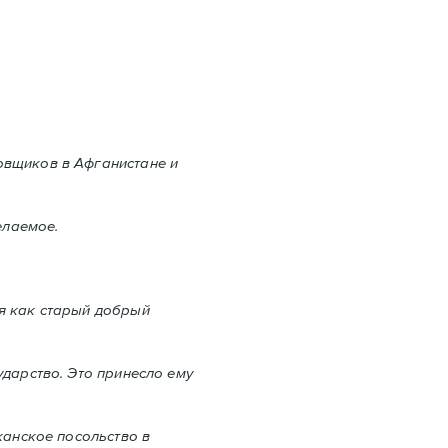
овщиков в Aфганистане и
елаемое.
ся как старый добрый
дарство. Это принесло ему
канское посольство в