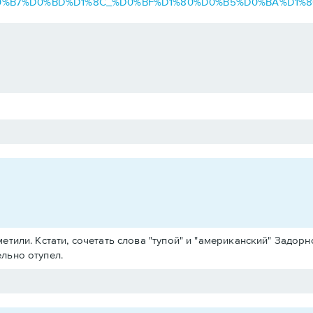
D0%B8%D0%B7%D0%BD%D1%8C_%D0%BF%D1%80%D0%B5%D0%BA%D
тили. Кстати, сочетать слова "тупой" и "американский" Задорн
льно отупел.