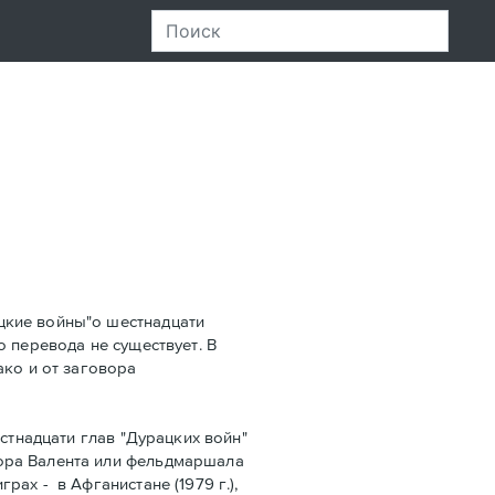
цкие войны"о шестнадцати
го перевода не существует. В
ако и от заговора
стнадцати глав "Дурацких войн"
ора Валента или фельдмаршала
ах - в Афганистанe (1979 г.),