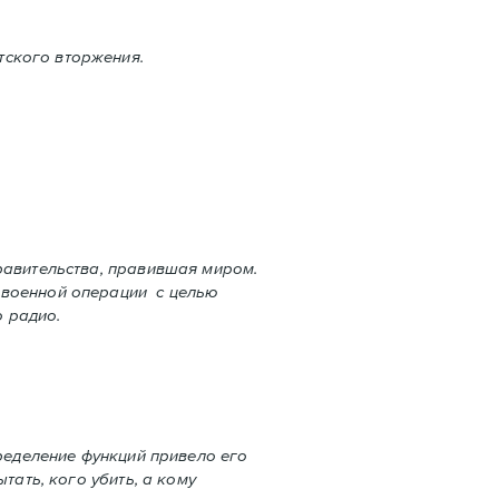
тского вторжения.
равительства, правившая миром.
 военной операции с целью
 радио.
пределение функций привело его
тать, кого убить, а кому