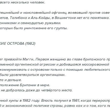
всего несколько человек.
спешнейший и наиславнейший афганец, воевавший против сове
етов, Талибана и Аль-Кайды, в Вашингтоне нет его памятника.
ронниками и семнадцатью ружьями.
оторых было уничтожение его группы.
ОСТРОВА (1982)
т превзойти Мэгги.. Первая женщина во главе британского п
ременной аргентинской агрессии и добившаяся массированной
 коммуниковать с островами только с помощью любительского
 была удовлетвориться аргентинцами.
та и дальше.
положение Британии в мире.
 не добралась даже до четвёртого места.
нной хунты в 1982 году. Власть получил в 1981, когда перерас
 и экономической политике страны, равно как и o том, кого пы