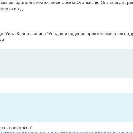
 менее, зритель смеётся весь фильм. Это жизнь. Она всегда тр
мерти и т.д.
да. Уилл Каппи в книге "Упадок и падение практически всех п
ки.
изнь прекрасна"