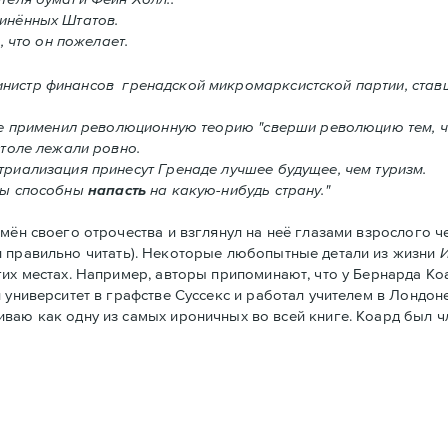
инённых Штатов.
, что он пожелает.
инистр финансов гренадской микромарксистской партии, став
ке применил революционную теорию "сверши революцию тем, ч
столе лежали ровно.
риализация принесут Гренадe лучшее будущее, чем туризм.
ты способны
напасть
на какую-нибудь страну."
ён своего отрочества и взглянул на неё глазами взрослого че
и правильно читать). Некоторые любопытные детали из жизни
гих местах. Например, авторы припоминают, что у Бернарда Ко
университет в графстве Суссекс и работал учителем в Лондоне.
ниваю как одну из самых ироничных во всей книге. Коард был 