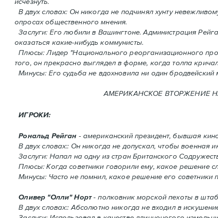
исчезнуть.
В двух словах: Oн никогда не подчинял хунту невежливому
опросах общественного мнения.
Заслуги: Его любили в Вашингтоне. Администрация Рейган
оказаться какие-нибудь коммунисты.
Плюсы: Лидер "Национального реорганизационного проце
того, он прекрасно выглядел в форме, когда толпа кричал
Минусы: Его судьба не вдохновила ни один бродвейский 
АМЕРИКАНСКОЕ ВТОРЖЕНИЕ HA 
ИГРОКИ:
Рональд Рейган
- американский президент, бывшая кино
В двух словах:: Он никогда не допускал, чтобы военная
Заслуги: Напал на одну из стран Британского Содружест
Плюсы: Когда советники говорили ему, какое решение сле
Минусы: Часто не помнил, какое решение его советники 
Оливер "Олли" Норт
- полковник морской пехоты в штаб
В двух словах:: Абсолютно никогда не входил в искушение
Заслуги: Использовал в качестве длинноногого измельчи