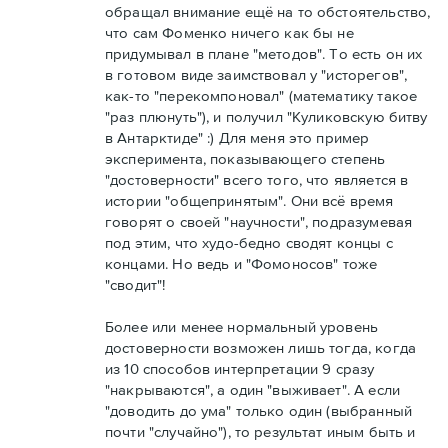
обращал внимание ещё на то обстоятельство,
что сам Фоменко ничего как бы не
придумывал в плане "методов". То есть он их
в готовом виде заимствовал у "исторегов",
как-то "перекомпоновал" (математику такое
"раз плюнуть"), и получил "Куликовскую битву
в Антарктиде" :) Для меня это пример
эксперимента, показывающего степень
"достоверности" всего того, что является в
истории "общепринятым". Они всё время
говорят о своей "научности", подразумевая
под этим, что худо-бедно сводят концы с
концами. Но ведь и "Фомоносов" тоже
"сводит"!
Более или менее нормальный уровень
достоверности возможен лишь тогда, когда
из 10 способов интерпретации 9 сразу
"накрываются", а один "выживает". А если
"доводить до ума" только один (выбранный
почти "случайно"), то результат иным быть и