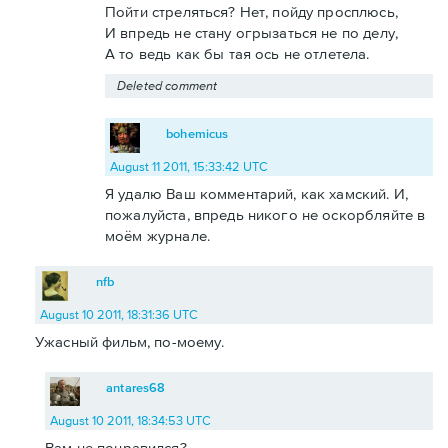
Пойти стреляться? Нет, пойду просплюсь,
И впредь не стану огрызаться не по делу,
А то ведь как бы тая ось не отлетела.
Deleted comment
bohemicus
August 11 2011, 15:33:42 UTC
Я удалю Ваш комментарий, как хамский. И,
пожалуйста, впредь никого не оскорбляйте в
моём журнале.
nfb
August 10 2011, 18:31:36 UTC
Ужасный фильм, по-моему.
antares68
August 10 2011, 18:34:53 UTC
Вам не понравился?