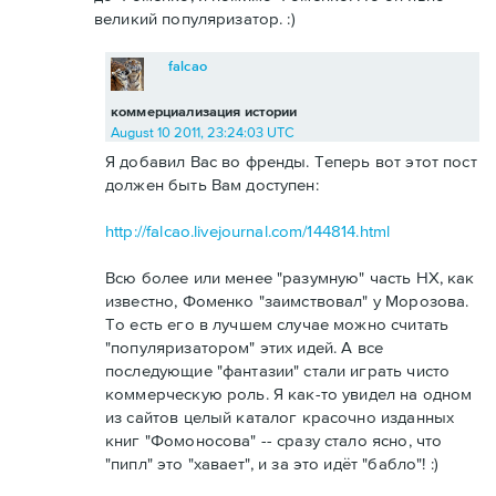
великий популяризатор. :)
falcao
коммерциализация истории
August 10 2011, 23:24:03 UTC
Я добавил Вас во френды. Теперь вот этот пост
должен быть Вам доступен:
http://falcao.livejournal.com/144814.html
Всю более или менее "разумную" часть НХ, как
известно, Фоменко "заимствовал" у Морозова.
То есть его в лучшем случае можно считать
"популяризатором" этих идей. А все
последующие "фантазии" стали играть чисто
коммерческую роль. Я как-то увидел на одном
из сайтов целый каталог красочно изданных
книг "Фомоносова" -- сразу стало ясно, что
"пипл" это "хавает", и за это идёт "бабло"! :)