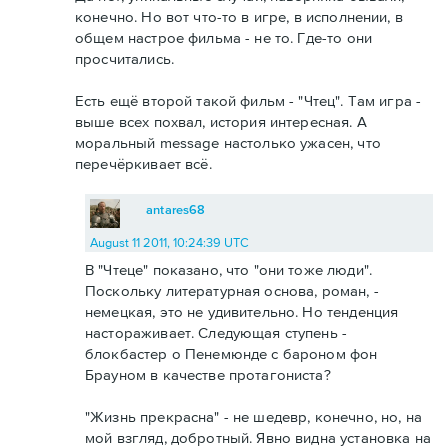
конечно. Но вот что-то в игре, в исполнении, в
общем настрое фильма - не то. Где-то они
просчитались.
Есть ещё второй такой фильм - "Чтец". Там игра -
выше всех похвал, история интересная. А
моральный message настолько ужасен, что
перечёркивает всё.
antares68
August 11 2011, 10:24:39 UTC
В "Чтеце" показано, что "они тоже люди".
Поскольку литературная основа, роман, -
немецкая, это не удивительно. Но тенденция
настораживает. Следующая ступень -
блокбастер о Пенемюнде с бароном фон
Брауном в качестве протагониста?
"Жизнь прекрасна" - не шедевр, конечно, но, на
мой взгляд, добротный. Явно видна установка на