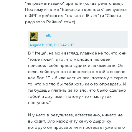
"нетравматизацию" зрителя (когда речь о вмв).
Поэтому и та же "Брестская крепость" выпущена
в ФРГ с рейтингом "только с 16 лет" (и "Спасти
рядового Райана" тоже).
nfb
August 11 2011, 11:23:42 UTC
В "Чтеце", на мой взгляд, главное не то, что они
"тоже люди", а то, что молодой человек
присвоил себе право судить и наказывать. Он
ведь, действует по отношению к этой женщине
как Бог. "Ты была частью зла, поэтому я скрою
то, что могло бы тебя хоть как-то оправдать. И
ты будешь платить за то зло, что было сделано
тобой и другими - потому что я могу так
поступить."
И у него в результате, естественно, ничего не
выходит. Зло находит ту самую дырочку,
которую он просверлил и протекает уже в его