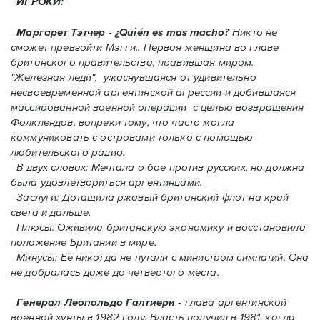
ИГРОКИ:
Маргарет Тэтчер
-
¿Quién es mas macho?
Никто не
сможет превзойти Мэгги.. Первая женщина во главе
британского правительства, правившая миром.
"Железная леди", ужаснувшаяся от удивительно
несвоевременной аргентинской агрессии и добившаяся
массированной военной операции с целью возвращения
Фолклендов, вопреки тому, что часто могла
коммуниковать с островами только с помощью
любительского радио.
В двух словах: Мечтала о бое против русских, но должна
была удовлетвориться аргентинцами.
Заслуги: Дотащила ржавый британский флот на край
света и дальше.
Плюсы: Оживила британскую экономику и восстановила
положение Британии в мире.
Минусы: Её никогда не путали с министром симпатий. Oнa
не добралась даже до четвёртого места.
Генерал Леопольдо Галтиери
- глава аргентинской
военной хунты в 1982 году. Власть получил в 1981, когда