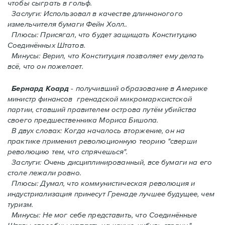
чтобы сыграть в гольф.
Заслуги: Использовал в качестве длинноногого
измельчителя бумаги Фейн Холл..
Плюсы: Присягал, что будет защищать Конституцию
Соединённых Штатов.
Минусы: Верил, что Конституция позволяет ему делать
всё, что он пожелает.
Бернард Коард
- получивший образование в Америке
министр финансов гренадской микромарксистской
партии, ставший правителем острова путём убийства
своего предшественника Мориса Бишопа.
В двух словах: Когда началось вторжение, oн на
практике применил революционную теорию "сверши
революцию тем, что спрячешься".
Заслуги: Очень дисциплинированный, все бумаги на его
столе лежали ровно.
Плюсы: Думал, что коммунистическая революция и
индустриализация принесут Гренадe лучшее будущее, чем
туризм.
Минусы: Не мог себе представить, что Соединённые