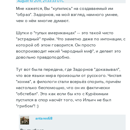
August 10 2011, 21:33:33 UTC
Мне кажется, Вы "купились" на создаваемый им
"образ". Задорнов, на мой взгляд, намного умнее,
чем о нём многие думают.
Шутки о "тупых американцах" -- это такой чисто
"эстрадный" приём. Что заметно даже по интонации, с
которой об этом говорится. Он просто
воспроизводит некий "народный миф", и делает это
довольно правдоподобно.
Тут вот была передача, где Задорнов "доказывал",
что все языки мира произошли от русского. Чистая
"хохма", а филологи стали всерьёз спорить, причём
настолько беспомощно, что он их фактически
"обстебал". Это как если бы кто с Курёхиным
пустился в спор насчёт того, что Ильич не был
"грибом"! :)
antares68