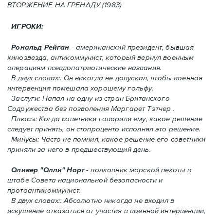
ВТОРЖЕНИЕ HA ГРЕНАДУ (1983)
ИГРОКИ:
Рональд Рейган
- американский президент, бывшая
кинозвезда, антикоммунист, который вернул военным
операциям псевдопатриотические названия.
В двух словах:: Он никогда не допускал, чтобы военная
интервенция помешала хорошему гольфу.
Заслуги: Напал на одну из стран Британского
Содружества без позволения Mаргарет Тэтчер .
Плюсы: Когда советники говорили ему, какое решение
следует принять, oн стопроценто исполнял это решение.
Минусы: Часто не помнил, какое решение его советники
приняли за него в предшествующий день.
Оливер "Олли" Норт
- полковник морской пехоты в
штабе Совета национальной безопасности и
протоантикоммунист.
В двух словах:: Абсолютно никогда не входил в
искушение отказаться от участия в военной интервенции,