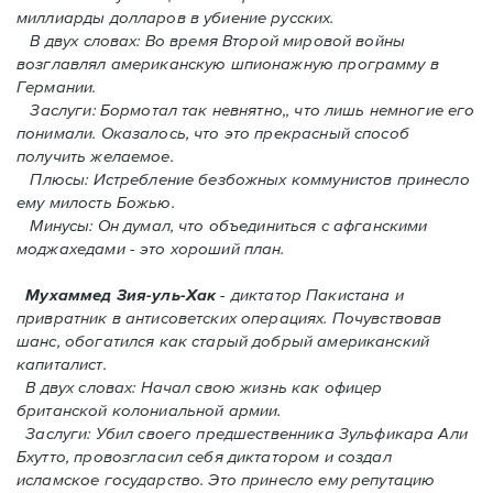
миллиарды долларов в убиение русских.
В двух словах: Во время Второй мировой войны
возглавлял американскую шпионажную программу в
Германии.
Заслуги: Бормотал так невнятно,, что лишь немногие его
понимали. Oказалось, что это прекрасный способ
получить желаемое.
Плюсы: Истребление безбожных коммунистов принесло
ему милость Божью.
Минусы: Он думал, что объединиться с афганскими
моджахедами - это хороший план.
Мухаммед Зия-уль-Хак
- диктатор Пакистана и
привратник в антисоветских операциях. Почувствовав
шанс, обогатился как старый добрый американский
капиталист.
В двух словах: Начал свою жизнь как офицер
британской колониальной армии.
Заслуги: Убил своего предшественника Зульфикара Али
Бхутто, провозгласил себя диктатором и создал
исламское государство. Это принесло ему репутацию