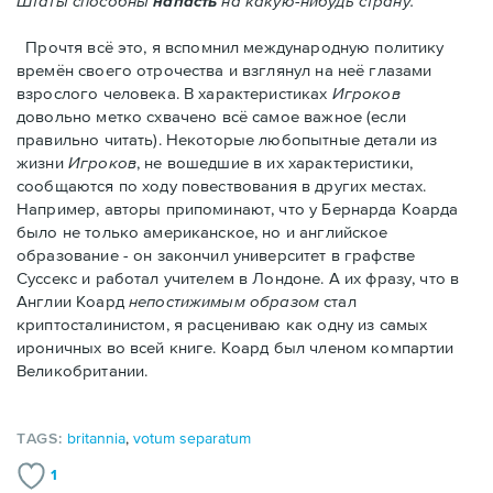
Штаты способны
напасть
на какую-нибудь страну."
Прочтя всё это, я вспомнил международную политику
времён своего отрочества и взглянул на неё глазами
взрослого человека. В характеристиках
Игроков
довольно метко схвачено всё самое важное (если
правильно читать). Некоторые любопытные детали из
жизни
Игроков
, не вошедшие в их характеристики,
сообщаются по ходу повествования в других местах.
Например, авторы припоминают, что у Бернарда Коарда
было не только американское, но и английское
образование - он закончил университет в графстве
Суссекс и работал учителем в Лондоне. А их фразу, что в
Англии Коард
непостижимым образом
стал
криптосталинистом, я расцениваю как одну из самых
ироничных во всей книге. Коард был членом компартии
Великобритании.
TAGS:
britannia
,
votum separatum
1