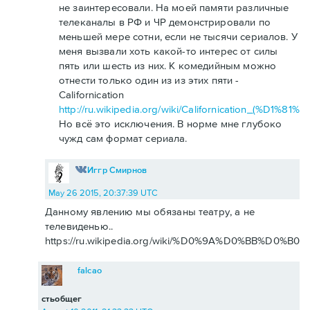
не заинтересовали. На моей памяти различные
телеканалы в РФ и ЧР демонстрировали по
меньшей мере сотни, если не тысячи сериалов. У
меня вызвали хоть какой-то интерес от силы
пять или шесть из них. К комедийным можно
отнести только один из из этих пяти -
Californication
http://ru.wikipedia.org/wiki/Californication_(
Но всё это исключения. В норме мне глубоко
чужд сам формат сериала.
Иггр Смирнов
May 26 2015, 20:37:39 UTC
Данному явлению мы обязаны театру, а не
телевиденью..
https://ru.wikipedia.org/wiki/%D0%9A%D0%BB%D0%
falcao
стьобщег