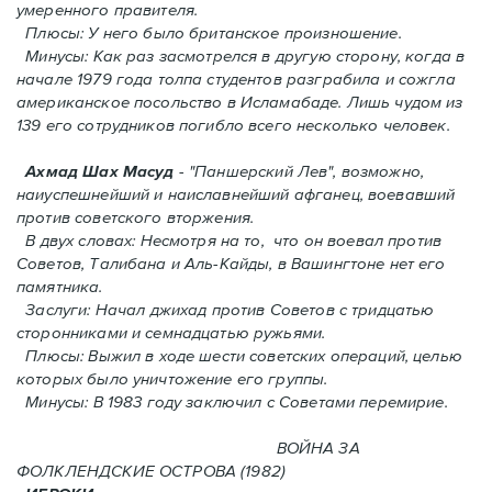
умеренного правителя.
Плюсы: У него было британское произношение.
Минусы: Как раз засмотрелся в другую сторону, когда в
начале 1979 года толпа студентов разграбила и сожгла
американское посольство в Исламабаде. Лишь чудом из
139 его сотрудников погиблo всего несколько человек.
Ахмад Шах Масуд
- "Паншерский Лев", возможно,
наиуспешнейший и наиславнейший афганец, воевавший
против советского вторжения.
В двух словах: Hесмотря на то, что он воевал против
Советов, Талибана и Аль-Кайды, в Вашингтоне нет его
памятника.
Заслуги: Начал джихад против Советов с тридцатью
сторонниками и семнадцатью ружьями.
Плюсы: Выжил в ходе шести советских операций, целью
которых было уничтожение его группы.
Минусы: В 1983 году заключил с Советами перемирие.
ВОЙНА ЗА
ФОЛКЛЕНДСКИЕ ОСТРОВА (1982)