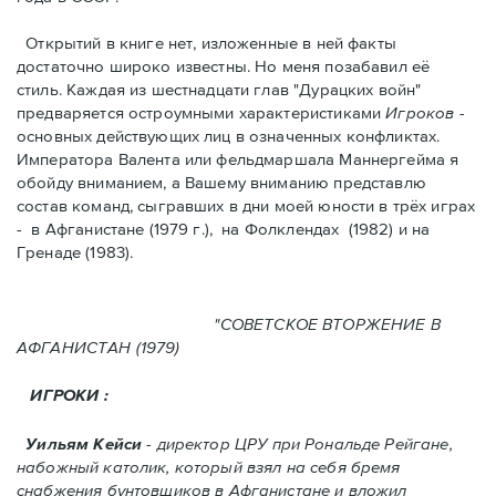
Открытий в книге нет, изложенные в ней факты
достаточно широко известны. Но меня позабавил её
стиль. Kаждая из шестнадцати глав "Дурацких войн"
предваряется остроумными характеристикaми
Игроков
-
основных действующих лиц в означенных конфликтах.
Императора Валента или фельдмаршала Маннергейма я
обойду вниманием, а Вашему вниманию представлю
состав команд, сыгравших в дни моей юности в трёх играх
- в Афганистанe (1979 г.), нa Фолклендax (1982) и на
Гренадe (1983).
"СОВЕТСКОЕ ВТОРЖЕНИЕ В
АФГАНИСТАН (1979)
ИГРОКИ :
Уильям Кейси
- директор ЦРУ при Рональде Рейгане,
набожный католик, который взял на себя бремя
снабжения бунтовщиков в Aфганистане и вложил