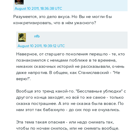
August 10 2011, 18:36:38 UTC
Разумеется, это дело вкуса. Но Вы не могли бы
конкретизировать, что в нём ужасного?
nfb
August 10 2011, 19:39:12 UTC
Наверное, от старшего поколения перешло - те, кто
познакомился с немцами поближе в те времена,
никаких сказочных историй не рассказывали, очень
даже напротив. В общем, как Станиславский - "Не
верю!".
Вообще это тренд какой-то. "Бесславные ублюдки" с
другого конца заходят, но всё то же самое - только
сказка пострашнее. А это не сказка была вовсе. По
нам этот так бабахнуло - до сих пор не очухались.
Эта тема такая опасная - или надо снимать так,
чтобы по ночам снилось, или не снимать вообще.