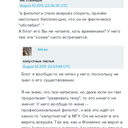
Re: стьобщег
August 10 2011, 22:36:35 UTC
"а филологи стали всерьёз спорить, причём
настолько беспомощно, что он их фактически
"обстебал". "
А блог его Вы не читаете, хоть временами? У него
там эта "хохма" часто встречается.
falcao
капустные листья
August 10 2011, 22:53:44 UTC
Блог я вообще-то не читал у него, поскольку не
знал о его существовании.
Я не знаю, что там написано, но даже если он там
продолжает "развивать тему", то это ничего не
значит. У него вообще-то жена --
профессиональный филолог, и всё это идёт от
каких-то "капустнегов" в МГУ. Он не может в это
верить всерьёз. Так же, как и Фоменко не верит в
свои "исторические гипотезы" (человек он вполне