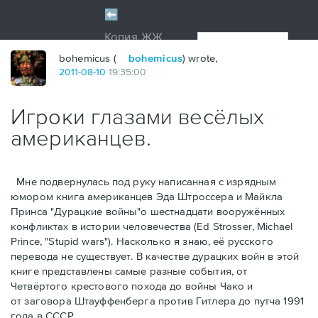
bohemicus (
bohemicus
) wrote,
2011
-
08
-
10
19:35:00
Игроки глазами весёлых
американцев.
Мне подвернулась под руку написанная с изрядным
юмором книга американцев Эдa Штроссерa и Майклa
Принсa "Дурацкие войны"о шестнадцати вооружённых
конфликтах в истории человечества (Ed Strosser, Michael
Prince, "Stupid wars"). Насколько я знаю, её русского
перевода не существует. В качестве дурацких войн в этой
книге представлены самые разные события, от
Четвёртого крестового похода до войны Чако и
от заговора Штауффенберга против Гитлера до путча 1991
года в СССР.