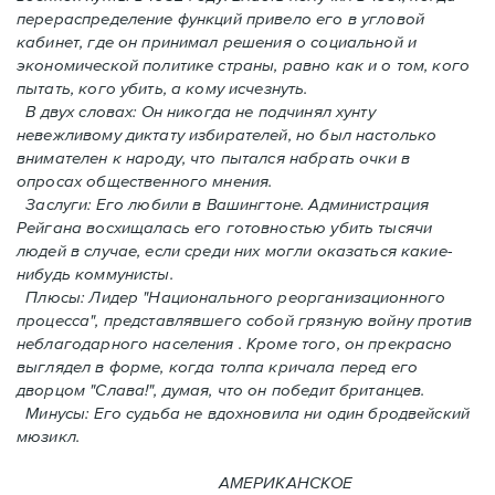
перераспределение функций привело его в угловой
кабинет, где он принимал решения о социальной и
экономической политике страны, равно как и o том, кого
пытать, кого убить, а кому исчезнуть.
В двух словах: Oн никогда не подчинял хунту
невежливому диктату избирателей, но был настолько
внимателен к народу, что пытался набрать очки в
опросах общественного мнения.
Заслуги: Его любили в Вашингтоне. Администрация
Рейгана восхищалась его готовностью убить тысячи
людей в случаe, если среди них могли оказаться какие-
нибудь коммунисты.
Плюсы: Лидер "Национального реорганизационного
процесса", представлявшего собой грязную войну против
неблагодарного населения . Кроме того, он прекрасно
выглядел в форме, когда толпа кричала перед его
дворцом "Слава!", думая, что он победит британцев.
Минусы: Его судьба не вдохновила ни один бродвейский
мюзикл.
АМЕРИКАНСКОЕ