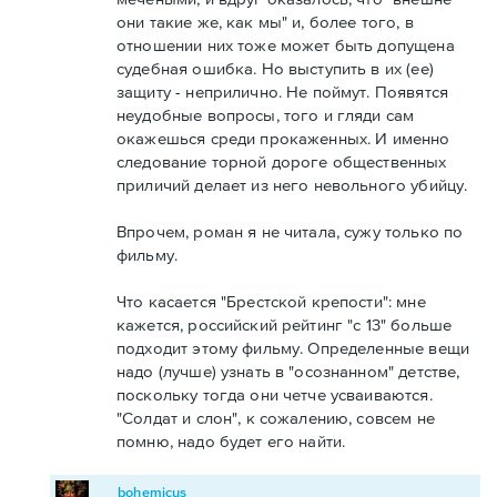
они такие же, как мы" и, более того, в
отношении них тоже может быть допущена
судебная ошибка. Но выступить в их (ее)
защиту - неприлично. Не поймут. Появятся
неудобные вопросы, того и гляди сам
окажешься среди прокаженных. И именно
следование торной дороге общественных
приличий делает из него невольного убийцу.
Впрочем, роман я не читала, сужу только по
фильму.
Что касается "Брестской крепости": мне
кажется, российский рейтинг "с 13" больше
подходит этому фильму. Определенные вещи
надо (лучше) узнать в "осознанном" детстве,
поскольку тогда они четче усваиваются.
"Солдат и слон", к сожалению, совсем не
помню, надо будет его найти.
bohemicus