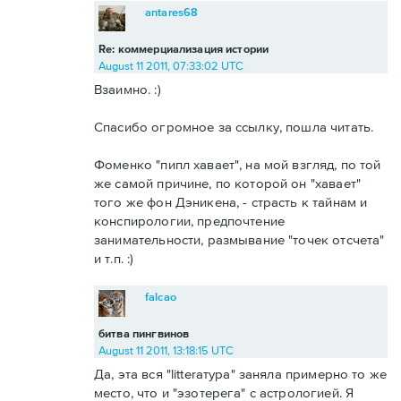
antares68
Re: коммерциализация истории
August 11 2011, 07:33:02 UTC
Взаимно. :)
Спасибо огромное за ссылку, пошла читать.
Фоменко "пипл хавает", на мой взгляд, по той
же самой причине, по которой он "хавает"
того же фон Дэникена, - страсть к тайнам и
конспирологии, предпочтение
занимательности, размывание "точек отсчета"
и т.п. :)
falcao
битва пингвинов
August 11 2011, 13:18:15 UTC
Да, эта вся "litterатура" заняла примерно то же
место, что и "эзотерега" с астрологией. Я