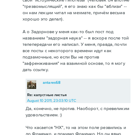
"трезвомыслящий", я его знаю как бы "вблизи" --
он нам лекции читал на мехмате, причём весьма
хорошо это делал).
А о Задорнове у меня как-то был пост под
названием "задорная наука" -- я вскоре после той
телепередачи его написал. У меня, правда, почти
все посты с некоторого времени идут как
подзамочные, но если Вы не против
"зафренживания" на взаимной основе, то я могу
дать ссылку.
antares68
Re: капустные листья
August 10 2011, 23:03:10 UTC
Да, конечно, не против. Наоборот, с превеликим
удовольствием. :)
Что касается "НХ", то на этом поле резвились и
до Фоменко, и помимо Фоменко. Но он явно