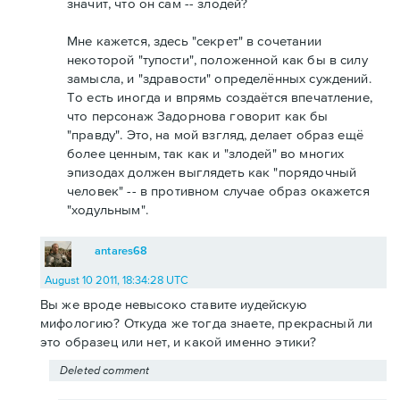
значит, что он сам -- злодей?
Мне кажется, здесь "секрет" в сочетании
некоторой "тупости", положенной как бы в силу
замысла, и "здравости" определённых суждений.
То есть иногда и впрямь создаётся впечатление,
что персонаж Задорнова говорит как бы
"правду". Это, на мой взгляд, делает образ ещё
более ценным, так как и "злодей" во многих
эпизодах должен выглядеть как "порядочный
человек" -- в противном случае образ окажется
"ходульным".
antares68
August 10 2011, 18:34:28 UTC
Вы же вроде невысоко ставите иудейскую
мифологию? Откуда же тогда знаете, прекрасный ли
это образец или нет, и какой именно этики?
Deleted comment