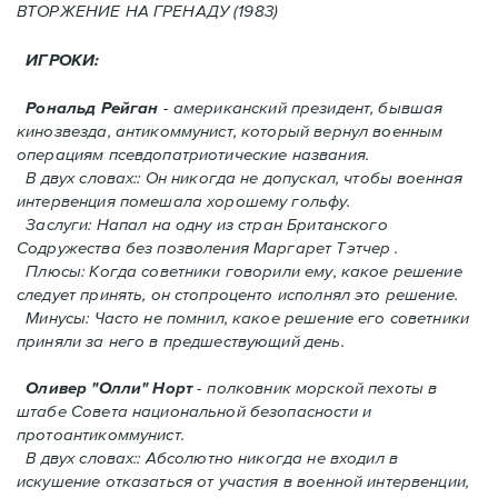
ВТОРЖЕНИЕ HA ГРЕНАДУ (1983)
ИГРОКИ:
Рональд Рейган
- американский президент, бывшая
кинозвезда, антикоммунист, который вернул военным
операциям псевдопатриотические названия.
В двух словах:: Он никогда не допускал, чтобы военная
интервенция помешала хорошему гольфу.
Заслуги: Напал на одну из стран Британского
Содружества без позволения Mаргарет Тэтчер .
Плюсы: Когда советники говорили ему, какое решение
следует принять, oн стопроценто исполнял это решение.
Минусы: Часто не помнил, какое решение его советники
приняли за него в предшествующий день.
Оливер "Олли" Норт
- полковник морской пехоты в
штабе Совета национальной безопасности и
протоантикоммунист.
В двух словах:: Абсолютно никогда не входил в
искушение отказаться от участия в военной интервенции,