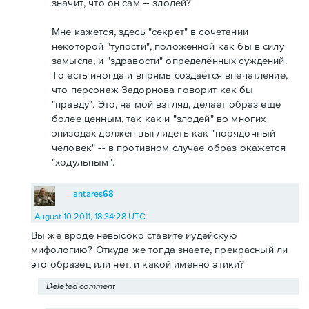
значит, что он сам -- злодей?
Мне кажется, здесь "секрет" в сочетании
некоторой "тупости", положенной как бы в силу
замысла, и "здравости" определённых суждений.
То есть иногда и впрямь создаётся впечатление,
что персонаж Задорнова говорит как бы
"правду". Это, на мой взгляд, делает образ ещё
более ценным, так как и "злодей" во многих
эпизодах должен выглядеть как "порядочный
человек" -- в противном случае образ окажется
"ходульным".
antares68
August 10 2011, 18:34:28 UTC
Вы же вроде невысоко ставите иудейскую
мифологию? Откуда же тогда знаете, прекрасный ли
это образец или нет, и какой именно этики?
Deleted comment