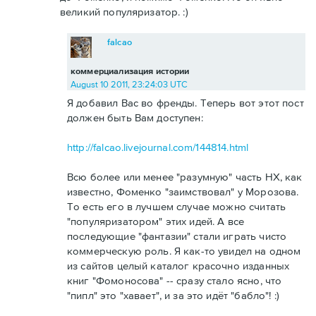
великий популяризатор. :)
falcao
коммерциализация истории
August 10 2011, 23:24:03 UTC
Я добавил Вас во френды. Теперь вот этот пост
должен быть Вам доступен:
http://falcao.livejournal.com/144814.html
Всю более или менее "разумную" часть НХ, как
известно, Фоменко "заимствовал" у Морозова.
То есть его в лучшем случае можно считать
"популяризатором" этих идей. А все
последующие "фантазии" стали играть чисто
коммерческую роль. Я как-то увидел на одном
из сайтов целый каталог красочно изданных
книг "Фомоносова" -- сразу стало ясно, что
"пипл" это "хавает", и за это идёт "бабло"! :)