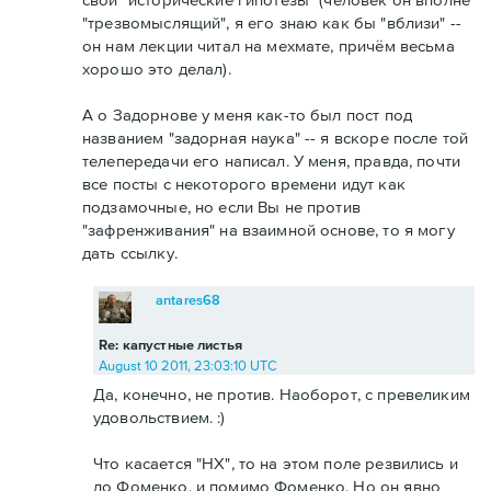
"трезвомыслящий", я его знаю как бы "вблизи" --
он нам лекции читал на мехмате, причём весьма
хорошо это делал).
А о Задорнове у меня как-то был пост под
названием "задорная наука" -- я вскоре после той
телепередачи его написал. У меня, правда, почти
все посты с некоторого времени идут как
подзамочные, но если Вы не против
"зафренживания" на взаимной основе, то я могу
дать ссылку.
antares68
Re: капустные листья
August 10 2011, 23:03:10 UTC
Да, конечно, не против. Наоборот, с превеликим
удовольствием. :)
Что касается "НХ", то на этом поле резвились и
до Фоменко, и помимо Фоменко. Но он явно