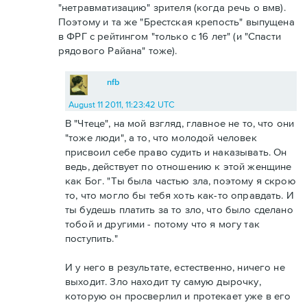
"нетравматизацию" зрителя (когда речь о вмв).
Поэтому и та же "Брестская крепость" выпущена
в ФРГ с рейтингом "только с 16 лет" (и "Спасти
рядового Райана" тоже).
nfb
August 11 2011, 11:23:42 UTC
В "Чтеце", на мой взгляд, главное не то, что они
"тоже люди", а то, что молодой человек
присвоил себе право судить и наказывать. Он
ведь, действует по отношению к этой женщине
как Бог. "Ты была частью зла, поэтому я скрою
то, что могло бы тебя хоть как-то оправдать. И
ты будешь платить за то зло, что было сделано
тобой и другими - потому что я могу так
поступить."
И у него в результате, естественно, ничего не
выходит. Зло находит ту самую дырочку,
которую он просверлил и протекает уже в его