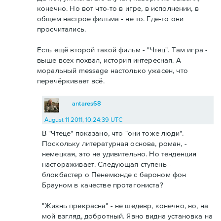
конечно. Но вот что-то в игре, в исполнении, в
общем настрое фильма - не то. Где-то они
просчитались.
Есть ещё второй такой фильм - "Чтец". Там игра -
выше всех похвал, история интересная. А
моральный message настолько ужасен, что
перечёркивает всё.
antares68
August 11 2011, 10:24:39 UTC
В "Чтеце" показано, что "они тоже люди".
Поскольку литературная основа, роман, -
немецкая, это не удивительно. Но тенденция
настораживает. Следующая ступень -
блокбастер о Пенемюнде с бароном фон
Брауном в качестве протагониста?
"Жизнь прекрасна" - не шедевр, конечно, но, на
мой взгляд, добротный. Явно видна установка на