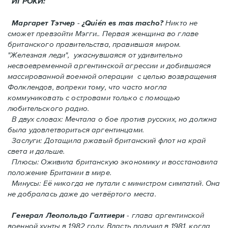
ИГРОКИ:
Маргарет Тэтчер
-
¿Quién es mas macho?
Никто не
сможет превзойти Мэгги.. Первая женщина во главе
британского правительства, правившая миром.
"Железная леди", ужаснувшаяся от удивительно
несвоевременной аргентинской агрессии и добившаяся
массированной военной операции с целью возвращения
Фолклендов, вопреки тому, что часто могла
коммуниковать с островами только с помощью
любительского радио.
В двух словах: Мечтала о бое против русских, но должна
была удовлетвориться аргентинцами.
Заслуги: Дотащила ржавый британский флот на край
света и дальше.
Плюсы: Оживила британскую экономику и восстановила
положение Британии в мире.
Минусы: Её никогда не путали с министром симпатий. Oнa
не добралась даже до четвёртого места.
Генерал Леопольдо Галтиери
- глава аргентинской
военной хунты в 1982 году. Власть получил в 1981, когда