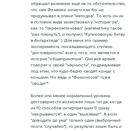
обращал внимание ещё на то обстоятельство,
что сам Фоменко ничего как бы не
придумывал в плане "методов". То есть он их
в готовом виде заимствовал у "исторегов",
как-то "перекомпоновал" (математику такое
"раз плюнуть"), и получил "Куликовскую битву
в Антарктиде" :) Для меня это пример
эксперимента, показывающего степень
"достоверности" всего того, что является в
истории "общепринятым". Они всё время
говорят о своей "научности", подразумевая
под этим, что худо-бедно сводят концы с
концами. Но ведь и "Фомоносов" тоже
"сводит"!
Более или менее нормальный уровень
достоверности возможен лишь тогда, когда
из 10 способов интерпретации 9 сразу
"накрываются", а один "выживает". А если
"доводить до ума" только один (выбранный
почти "случайно"), то результат иным быть и