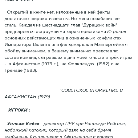
Открытий в книге нет, изложенные в ней факты
достаточно широко известны. Но меня позабавил её
стиль. Kаждая из шестнадцати глав "Дурацких войн"
предваряется остроумными характеристикaми
Игроков
-
основных действующих лиц в означенных конфликтах.
Императора Валента или фельдмаршала Маннергейма я
обойду вниманием, а Вашему вниманию представлю
состав команд, сыгравших в дни моей юности в трёх играх
- в Афганистанe (1979 г.), нa Фолклендax (1982) и на
Гренадe (1983).
"СОВЕТСКОЕ ВТОРЖЕНИЕ В
АФГАНИСТАН (1979)
ИГРОКИ :
Уильям Кейси
- директор ЦРУ при Рональде Рейгане,
набожный католик, который взял на себя бремя
снабжения бунтовщиков в Aфганистане и вложил