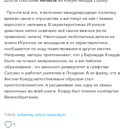
Штаты способны
напасть
на какую-нибудь страну."
Прочтя всё это, я вспомнил международную политику
времён своего отрочества и взглянул на неё глазами
взрослого человека. В характеристиках
Игроков
довольно метко схвачено всё самое важное (если
правильно читать). Некоторые любопытные детали из
жизни
Игроков
, не вошедшие в их характеристики,
сообщаются по ходу повествования в других местах.
Например, авторы припоминают, что у Бернарда Коарда
было не только американское, но и английское
образование - он закончил университет в графстве
Суссекс и работал учителем в Лондоне. А их фразу, что в
Англии Коард
непостижимым образом
стал
криптосталинистом, я расцениваю как одну из самых
ироничных во всей книге. Коард был членом компартии
Великобритании.
TAGS:
britannia
,
votum separatum
1