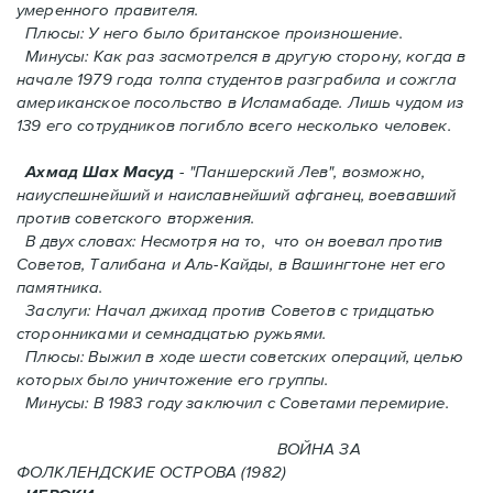
умеренного правителя.
Плюсы: У него было британское произношение.
Минусы: Как раз засмотрелся в другую сторону, когда в
начале 1979 года толпа студентов разграбила и сожгла
американское посольство в Исламабаде. Лишь чудом из
139 его сотрудников погиблo всего несколько человек.
Ахмад Шах Масуд
- "Паншерский Лев", возможно,
наиуспешнейший и наиславнейший афганец, воевавший
против советского вторжения.
В двух словах: Hесмотря на то, что он воевал против
Советов, Талибана и Аль-Кайды, в Вашингтоне нет его
памятника.
Заслуги: Начал джихад против Советов с тридцатью
сторонниками и семнадцатью ружьями.
Плюсы: Выжил в ходе шести советских операций, целью
которых было уничтожение его группы.
Минусы: В 1983 году заключил с Советами перемирие.
ВОЙНА ЗА
ФОЛКЛЕНДСКИЕ ОСТРОВА (1982)