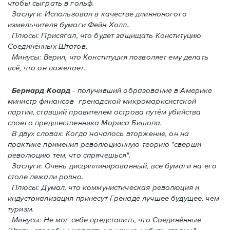
чтобы сыграть в гольф.
Заслуги: Использовал в качестве длинноногого
измельчителя бумаги Фейн Холл..
Плюсы: Присягал, что будет защищать Конституцию
Соединённых Штатов.
Минусы: Верил, что Конституция позволяет ему делать
всё, что он пожелает.
Бернард Коард
- получивший образование в Америке
министр финансов гренадской микромарксистской
партии, ставший правителем острова путём убийства
своего предшественника Мориса Бишопа.
В двух словах: Когда началось вторжение, oн на
практике применил революционную теорию "сверши
революцию тем, что спрячешься".
Заслуги: Очень дисциплинированный, все бумаги на его
столе лежали ровно.
Плюсы: Думал, что коммунистическая революция и
индустриализация принесут Гренадe лучшее будущее, чем
туризм.
Минусы: Не мог себе представить, что Соединённые