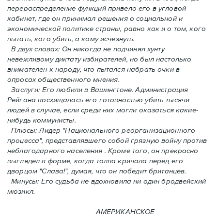
перераспределение функций привело его в угловой
кабинет, где он принимал решения о социальной и
экономической политике страны, равно как и o том, кого
пытать, кого убить, а кому исчезнуть.
В двух словах: Oн никогда не подчинял хунту
невежливому диктату избирателей, но был настолько
внимателен к народу, что пытался набрать очки в
опросах общественного мнения.
Заслуги: Его любили в Вашингтоне. Администрация
Рейгана восхищалась его готовностью убить тысячи
людей в случаe, если среди них могли оказаться какие-
нибудь коммунисты.
Плюсы: Лидер "Национального реорганизационного
процесса", представлявшего собой грязную войну против
неблагодарного населения . Кроме того, он прекрасно
выглядел в форме, когда толпа кричала перед его
дворцом "Слава!", думая, что он победит британцев.
Минусы: Его судьба не вдохновила ни один бродвейский
мюзикл.
АМЕРИКАНСКОЕ