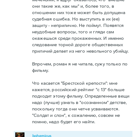
они такие же, как мы" и, более того, в
отношении них тоже может быть допущена
судебная ошибка. Но выступить в их (ее)
защиту - неприлично. Не поймут. Появятся
неудобные вопросы, того и гляди сам
окажешься среди прокаженных. И именно
следование торной дороге общественных
приличий делает из него невольного убийцу.
Впрочем, роман я не читала, сужу только по
фильму.
Что касается "Брестской крепости": мне
кажется, российский рейтинг "с 13" больше
подходит этому фильму. Определенные вещи
надо (лучше) узнать в "осознанном" детстве,
поскольку тогда они четче усваиваются.
"Солдат и слон", к сожалению, совсем не
помню, надо будет его найти.
bohemicus