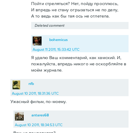
Пойти стреляться? Нет, пойду просплюсь,
И впредь не стану огрызаться не по делу,
А то ведь как бы тая ось не отлетела.
Deleted comment
bohemicus
August 11 2011, 15:33:42 UTC
Я удалю Ваш комментарий, как хамский. И,
пожалуйста, впредь никого не оскорбляйте в
моём журнале.
nfb
August 10 2011, 18:31:36 UTC
Ужасный фильм, по-моему.
antares68
August 10 2011, 18:34:53 UTC
Вам не понравился?