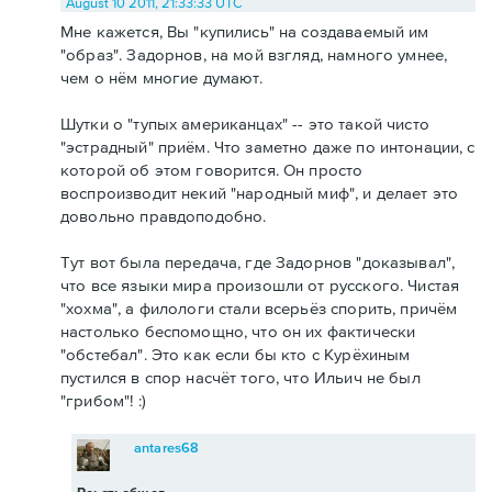
August 10 2011, 21:33:33 UTC
Мне кажется, Вы "купились" на создаваемый им
"образ". Задорнов, на мой взгляд, намного умнее,
чем о нём многие думают.
Шутки о "тупых американцах" -- это такой чисто
"эстрадный" приём. Что заметно даже по интонации, с
которой об этом говорится. Он просто
воспроизводит некий "народный миф", и делает это
довольно правдоподобно.
Тут вот была передача, где Задорнов "доказывал",
что все языки мира произошли от русского. Чистая
"хохма", а филологи стали всерьёз спорить, причём
настолько беспомощно, что он их фактически
"обстебал". Это как если бы кто с Курёхиным
пустился в спор насчёт того, что Ильич не был
"грибом"! :)
antares68