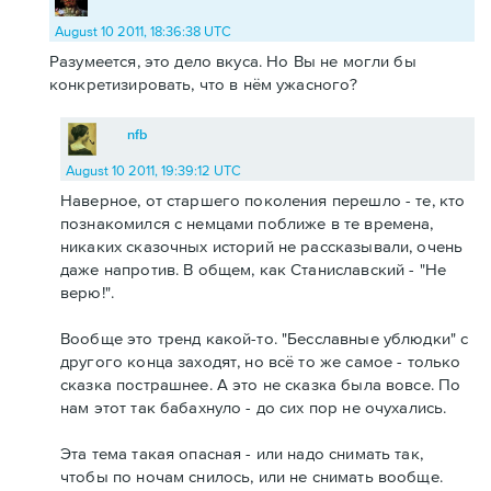
August 10 2011, 18:36:38 UTC
Разумеется, это дело вкуса. Но Вы не могли бы
конкретизировать, что в нём ужасного?
nfb
August 10 2011, 19:39:12 UTC
Наверное, от старшего поколения перешло - те, кто
познакомился с немцами поближе в те времена,
никаких сказочных историй не рассказывали, очень
даже напротив. В общем, как Станиславский - "Не
верю!".
Вообще это тренд какой-то. "Бесславные ублюдки" с
другого конца заходят, но всё то же самое - только
сказка пострашнее. А это не сказка была вовсе. По
нам этот так бабахнуло - до сих пор не очухались.
Эта тема такая опасная - или надо снимать так,
чтобы по ночам снилось, или не снимать вообще.