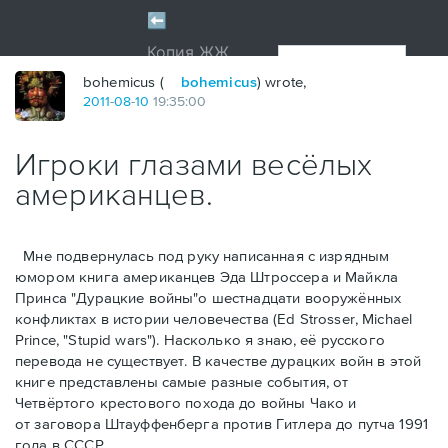
bohemicus (
bohemicus
) wrote,
2011
-
08
-
10
19:35:00
Игроки глазами весёлых
американцев.
Мне подвернулась под руку написанная с изрядным
юмором книга американцев Эдa Штроссерa и Майклa
Принсa "Дурацкие войны"о шестнадцати вооружённых
конфликтах в истории человечества (Ed Strosser, Michael
Prince, "Stupid wars"). Насколько я знаю, её русского
перевода не существует. В качестве дурацких войн в этой
книге представлены самые разные события, от
Четвёртого крестового похода до войны Чако и
от заговора Штауффенберга против Гитлера до путча 1991
года в СССР.