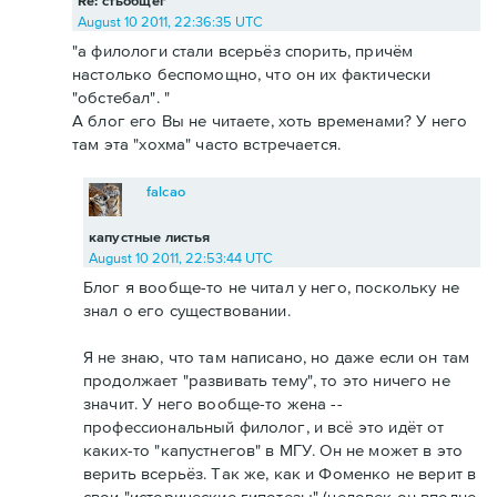
Re: стьобщег
August 10 2011, 22:36:35 UTC
"а филологи стали всерьёз спорить, причём
настолько беспомощно, что он их фактически
"обстебал". "
А блог его Вы не читаете, хоть временами? У него
там эта "хохма" часто встречается.
falcao
капустные листья
August 10 2011, 22:53:44 UTC
Блог я вообще-то не читал у него, поскольку не
знал о его существовании.
Я не знаю, что там написано, но даже если он там
продолжает "развивать тему", то это ничего не
значит. У него вообще-то жена --
профессиональный филолог, и всё это идёт от
каких-то "капустнегов" в МГУ. Он не может в это
верить всерьёз. Так же, как и Фоменко не верит в
свои "исторические гипотезы" (человек он вполне