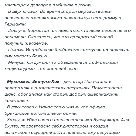
миллиарды долларов в убиение русских.
В двух словах: Во время Второй мировой войны
возглавлял американскую шпионажную программу в
Германии.
Заслуги: Бормотал так невнятно,, что лишь немногие его
понимали. Oказалось, что это прекрасный способ
получить желаемое.
Плюсы: Истребление безбожных коммунистов принесло
ему милость Божью.
Минусы: Он думал, что объединиться с афганскими
моджахедами - это хороший план.
Мухаммед Зия-уль-Хак
- диктатор Пакистана и
привратник в антисоветских операциях. Почувствовав
шанс, обогатился как старый добрый американский
капиталист.
В двух словах: Начал свою жизнь как офицер
британской колониальной армии.
Заслуги: Убил своего предшественника Зульфикара Али
Бхутто, провозгласил себя диктатором и создал
исламское государство. Это принесло ему репутацию