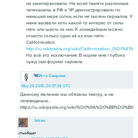
не заинтересовали. На моей памяти различные
телеканалы в РФ и ЧР демонстрировали по
меньшей мере сотни, если не тысячи сериалов. У
меня вызвали хоть какой-то интерес от силы
пять или шесть из них. К комедийным можно
отнести только один из из этих пяти -
Californication
http://ru.wikipedia.org/wiki/Californication_(
Но всё это исключения. В норме мне глубоко
чужд сам формат сериала.
Иггр Смирнов
May 26 2015, 20:37:39 UTC
Данному явлению мы обязаны театру, а не
телевиденью..
https://ru.wikipedia.org/wiki/%D0%9A%D0%BB%D0%
falcao
стьобщег