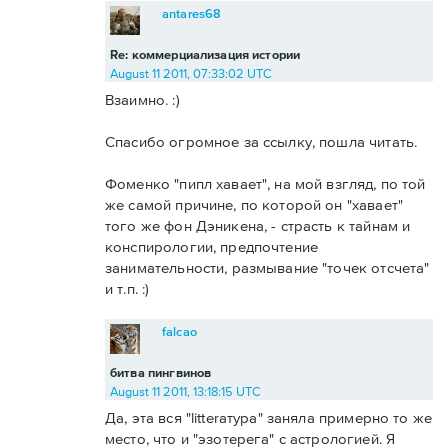
antares68
Re: коммерциализация истории
August 11 2011, 07:33:02 UTC
Взаимно. :)
Спасибо огромное за ссылку, пошла читать.
Фоменко "пипл хавает", на мой взгляд, по той
же самой причине, по которой он "хавает"
того же фон Дэникена, - страсть к тайнам и
конспирологии, предпочтение
занимательности, размывание "точек отсчета"
и т.п. :)
falcao
битва пингвинов
August 11 2011, 13:18:15 UTC
Да, эта вся "litterатура" заняла примерно то же
место, что и "эзотерега" с астрологией. Я