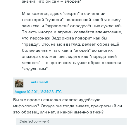
значит, что он сам -- злодей?
Мне кажется, здесь "секрет" в сочетании
некоторой "тупости", положенной как бы в силу
замысла, и "здравости" определённых суждений.
То есть иногда и впрямь создаётся впечатление,
что персонаж Задорнова говорит как бы
"правду". Это, на мой взгляд, делает образ ещё
более ценным, так как и "злодей" во многих
эпизодах должен выглядеть как "порядочный
человек" -- в противном случае образ окажется
"ходульным".
antares68
August 10 2011, 18:34:28 UTC
Вы же вроде невысоко ставите иудейскую
мифологию? Откуда же тогда знаете, прекрасный ли
это образец или нет, и какой именно этики?
Deleted comment