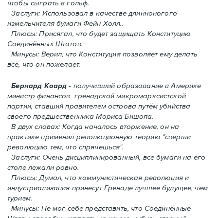
чтобы сыграть в гольф.
Заслуги: Использовал в качестве длинноногого
измельчителя бумаги Фейн Холл..
Плюсы: Присягал, что будет защищать Конституцию
Соединённых Штатов.
Минусы: Верил, что Конституция позволяет ему делать
всё, что он пожелает.
Бернард Коард
- получивший образование в Америке
министр финансов гренадской микромарксистской
партии, ставший правителем острова путём убийства
своего предшественника Мориса Бишопа.
В двух словах: Когда началось вторжение, oн на
практике применил революционную теорию "сверши
революцию тем, что спрячешься".
Заслуги: Очень дисциплинированный, все бумаги на его
столе лежали ровно.
Плюсы: Думал, что коммунистическая революция и
индустриализация принесут Гренадe лучшее будущее, чем
туризм.
Минусы: Не мог себе представить, что Соединённые