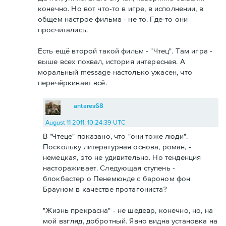
конечно. Но вот что-то в игре, в исполнении, в
общем настрое фильма - не то. Где-то они
просчитались.
Есть ещё второй такой фильм - "Чтец". Там игра -
выше всех похвал, история интересная. А
моральный message настолько ужасен, что
перечёркивает всё.
antares68
August 11 2011, 10:24:39 UTC
В "Чтеце" показано, что "они тоже люди".
Поскольку литературная основа, роман, -
немецкая, это не удивительно. Но тенденция
настораживает. Следующая ступень -
блокбастер о Пенемюнде с бароном фон
Брауном в качестве протагониста?
"Жизнь прекрасна" - не шедевр, конечно, но, на
мой взгляд, добротный. Явно видна установка на