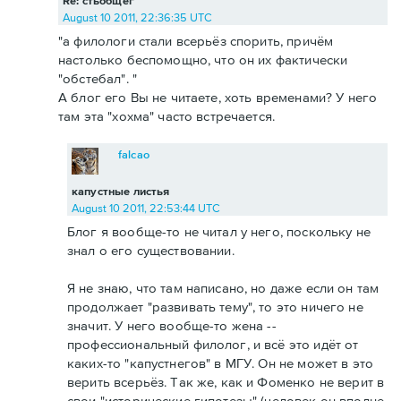
Re: стьобщег
August 10 2011, 22:36:35 UTC
"а филологи стали всерьёз спорить, причём
настолько беспомощно, что он их фактически
"обстебал". "
А блог его Вы не читаете, хоть временами? У него
там эта "хохма" часто встречается.
falcao
капустные листья
August 10 2011, 22:53:44 UTC
Блог я вообще-то не читал у него, поскольку не
знал о его существовании.
Я не знаю, что там написано, но даже если он там
продолжает "развивать тему", то это ничего не
значит. У него вообще-то жена --
профессиональный филолог, и всё это идёт от
каких-то "капустнегов" в МГУ. Он не может в это
верить всерьёз. Так же, как и Фоменко не верит в
свои "исторические гипотезы" (человек он вполне