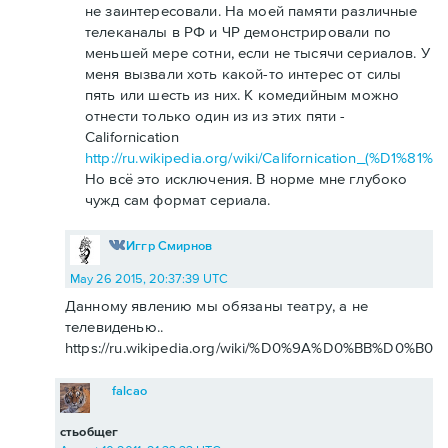
не заинтересовали. На моей памяти различные
телеканалы в РФ и ЧР демонстрировали по
меньшей мере сотни, если не тысячи сериалов. У
меня вызвали хоть какой-то интерес от силы
пять или шесть из них. К комедийным можно
отнести только один из из этих пяти -
Californication
http://ru.wikipedia.org/wiki/Californication_(
Но всё это исключения. В норме мне глубоко
чужд сам формат сериала.
Иггр Смирнов
May 26 2015, 20:37:39 UTC
Данному явлению мы обязаны театру, а не
телевиденью..
https://ru.wikipedia.org/wiki/%D0%9A%D0%BB%D0%
falcao
стьобщег