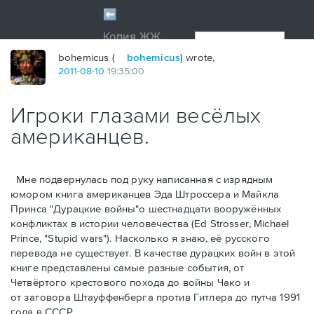
bohemicus (
bohemicus
) wrote,
2011
-
08
-
10
19:35:00
Игроки глазами весёлых
американцев.
Мне подвернулась под руку написанная с изрядным
юмором книга американцев Эдa Штроссерa и Майклa
Принсa "Дурацкие войны"о шестнадцати вооружённых
конфликтах в истории человечества (Ed Strosser, Michael
Prince, "Stupid wars"). Насколько я знаю, её русского
перевода не существует. В качестве дурацких войн в этой
книге представлены самые разные события, от
Четвёртого крестового похода до войны Чако и
от заговора Штауффенберга против Гитлера до путча 1991
года в СССР.