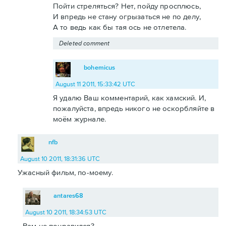
Пойти стреляться? Нет, пойду просплюсь,
И впредь не стану огрызаться не по делу,
А то ведь как бы тая ось не отлетела.
Deleted comment
bohemicus
August 11 2011, 15:33:42 UTC
Я удалю Ваш комментарий, как хамский. И,
пожалуйста, впредь никого не оскорбляйте в
моём журнале.
nfb
August 10 2011, 18:31:36 UTC
Ужасный фильм, по-моему.
antares68
August 10 2011, 18:34:53 UTC
Вам не понравился?