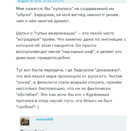
August 10 2011, 21:33:33 UTC
Мне кажется, Вы "купились" на создаваемый им
"образ". Задорнов, на мой взгляд, намного умнее,
чем о нём многие думают.
Шутки о "тупых американцах" -- это такой чисто
"эстрадный" приём. Что заметно даже по интонации, с
которой об этом говорится. Он просто
воспроизводит некий "народный миф", и делает это
довольно правдоподобно.
Тут вот была передача, где Задорнов "доказывал",
что все языки мира произошли от русского. Чистая
"хохма", а филологи стали всерьёз спорить, причём
настолько беспомощно, что он их фактически
"обстебал". Это как если бы кто с Курёхиным
пустился в спор насчёт того, что Ильич не был
"грибом"! :)
antares68