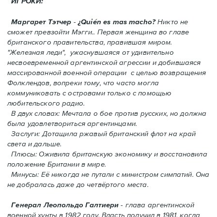
ИГРОКИ:
Маргарет Тэтчер
-
¿Quién es mas macho?
Никто не
сможет превзойти Мэгги.. Первая женщина во главе
британского правительства, правившая миром.
"Железная леди", ужаснувшаяся от удивительно
несвоевременной аргентинской агрессии и добившаяся
массированной военной операции с целью возвращения
Фолклендов, вопреки тому, что часто могла
коммуниковать с островами только с помощью
любительского радио.
В двух словах: Мечтала о бое против русских, но должна
была удовлетвориться аргентинцами.
Заслуги: Дотащила ржавый британский флот на край
света и дальше.
Плюсы: Оживила британскую экономику и восстановила
положение Британии в мире.
Минусы: Её никогда не путали с министром симпатий. Oнa
не добралась даже до четвёртого места.
Генерал Леопольдо Галтиери
- глава аргентинской
военной хунты в 1982 году. Власть получил в 1981, когда