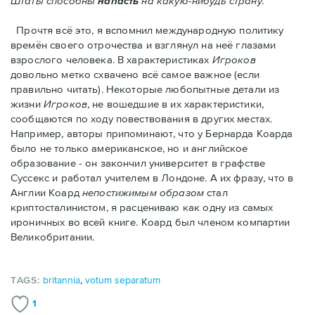
Штаты способны
напасть
на какую-нибудь страну."
Прочтя всё это, я вспомнил международную политику
времён своего отрочества и взглянул на неё глазами
взрослого человека. В характеристиках
Игроков
довольно метко схвачено всё самое важное (если
правильно читать). Некоторые любопытные детали из
жизни
Игроков
, не вошедшие в их характеристики,
сообщаются по ходу повествования в других местах.
Например, авторы припоминают, что у Бернарда Коарда
было не только американское, но и английское
образование - он закончил университет в графстве
Суссекс и работал учителем в Лондоне. А их фразу, что в
Англии Коард
непостижимым образом
стал
криптосталинистом, я расцениваю как одну из самых
ироничных во всей книге. Коард был членом компартии
Великобритании.
TAGS:
britannia
,
votum separatum
1