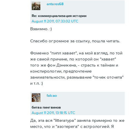
antares68
Re: коммерциализация истории
August 11 2011, 07:33:02 UTC
Взаимно. :)
Спасибо огромное за ссылку, пошла читать.
Фоменко "пипл хавает", на мой взгляд, по той
же самой причине, по которой он "хавает"
того же фон Дэникена, - страсть к тайнам и
конспирологии, предпочтение
занимательности, размывание "точек отсчета"
и т.п. :)
falcao
битва пингвинов
August 11 2011, 13:18:15 UTC
Да, эта вся "litterатура" заняла примерно то же
место, что и "эзотерега" с астрологией. Я