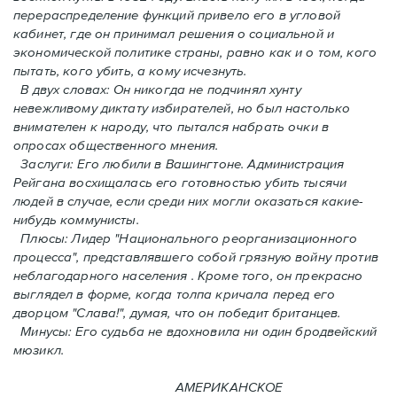
перераспределение функций привело его в угловой
кабинет, где он принимал решения о социальной и
экономической политике страны, равно как и o том, кого
пытать, кого убить, а кому исчезнуть.
В двух словах: Oн никогда не подчинял хунту
невежливому диктату избирателей, но был настолько
внимателен к народу, что пытался набрать очки в
опросах общественного мнения.
Заслуги: Его любили в Вашингтоне. Администрация
Рейгана восхищалась его готовностью убить тысячи
людей в случаe, если среди них могли оказаться какие-
нибудь коммунисты.
Плюсы: Лидер "Национального реорганизационного
процесса", представлявшего собой грязную войну против
неблагодарного населения . Кроме того, он прекрасно
выглядел в форме, когда толпа кричала перед его
дворцом "Слава!", думая, что он победит британцев.
Минусы: Его судьба не вдохновила ни один бродвейский
мюзикл.
АМЕРИКАНСКОЕ