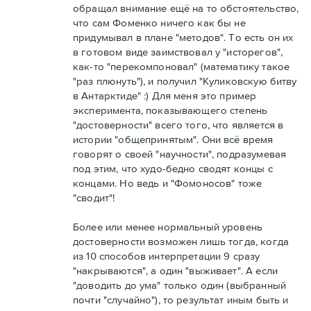
обращал внимание ещё на то обстоятельство,
что сам Фоменко ничего как бы не
придумывал в плане "методов". То есть он их
в готовом виде заимствовал у "исторегов",
как-то "перекомпоновал" (математику такое
"раз плюнуть"), и получил "Куликовскую битву
в Антарктиде" :) Для меня это пример
эксперимента, показывающего степень
"достоверности" всего того, что является в
истории "общепринятым". Они всё время
говорят о своей "научности", подразумевая
под этим, что худо-бедно сводят концы с
концами. Но ведь и "Фомоносов" тоже
"сводит"!
Более или менее нормальный уровень
достоверности возможен лишь тогда, когда
из 10 способов интерпретации 9 сразу
"накрываются", а один "выживает". А если
"доводить до ума" только один (выбранный
почти "случайно"), то результат иным быть и