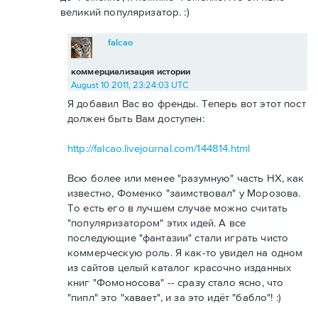
великий популяризатор. :)
falcao
коммерциализация истории
August 10 2011, 23:24:03 UTC
Я добавил Вас во френды. Теперь вот этот пост
должен быть Вам доступен:
http://falcao.livejournal.com/144814.html
Всю более или менее "разумную" часть НХ, как
известно, Фоменко "заимствовал" у Морозова.
То есть его в лучшем случае можно считать
"популяризатором" этих идей. А все
последующие "фантазии" стали играть чисто
коммерческую роль. Я как-то увидел на одном
из сайтов целый каталог красочно изданных
книг "Фомоносова" -- сразу стало ясно, что
"пипл" это "хавает", и за это идёт "бабло"! :)