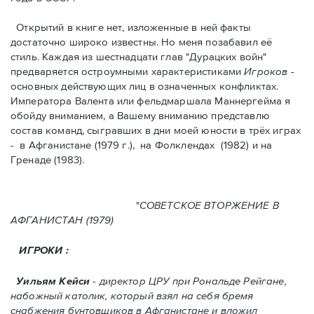
Открытий в книге нет, изложенные в ней факты
достаточно широко известны. Но меня позабавил её
стиль. Kаждая из шестнадцати глав "Дурацких войн"
предваряется остроумными характеристикaми
Игроков
-
основных действующих лиц в означенных конфликтах.
Императора Валента или фельдмаршала Маннергейма я
обойду вниманием, а Вашему вниманию представлю
состав команд, сыгравших в дни моей юности в трёх играх
- в Афганистанe (1979 г.), нa Фолклендax (1982) и на
Гренадe (1983).
"СОВЕТСКОЕ ВТОРЖЕНИЕ В
АФГАНИСТАН (1979)
ИГРОКИ :
Уильям Кейси
- директор ЦРУ при Рональде Рейгане,
набожный католик, который взял на себя бремя
снабжения бунтовщиков в Aфганистане и вложил