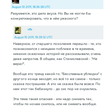
August 10 2011, 18:36:38 UTC
Разумеется, это дело вкуса. Но Вы не могли бы
конкретизировать, что в нём ужасного?
nfb
August 10 2011, 19:39:12 UTC
Наверное, от старшего поколения перешло - те, кто
познакомился с немцами поближе в те времена,
никаких сказочных историй не рассказывали, очень
даже напротив. В общем, как Станиславский - "Не
верю!".
Вообще это тренд какой-то. "Бесславные ублюдки" с
другого конца заходят, но всё то же самое - только
сказка пострашнее. А это не сказка была вовсе. По
нам этот так бабахнуло - до сих пор не очухались.
Эта тема такая опасная - или надо снимать так,
чтобы по ночам снилось, или не снимать вообще.