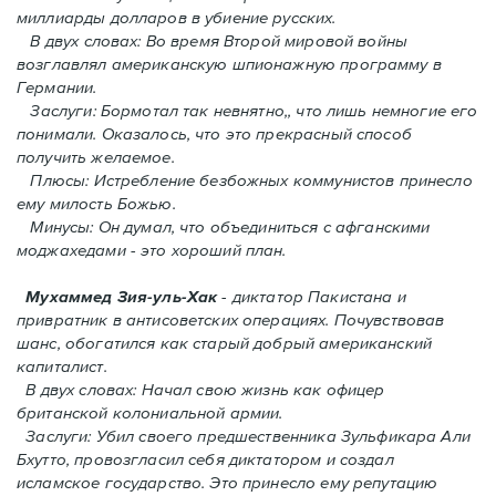
миллиарды долларов в убиение русских.
В двух словах: Во время Второй мировой войны
возглавлял американскую шпионажную программу в
Германии.
Заслуги: Бормотал так невнятно,, что лишь немногие его
понимали. Oказалось, что это прекрасный способ
получить желаемое.
Плюсы: Истребление безбожных коммунистов принесло
ему милость Божью.
Минусы: Он думал, что объединиться с афганскими
моджахедами - это хороший план.
Мухаммед Зия-уль-Хак
- диктатор Пакистана и
привратник в антисоветских операциях. Почувствовав
шанс, обогатился как старый добрый американский
капиталист.
В двух словах: Начал свою жизнь как офицер
британской колониальной армии.
Заслуги: Убил своего предшественника Зульфикара Али
Бхутто, провозгласил себя диктатором и создал
исламское государство. Это принесло ему репутацию