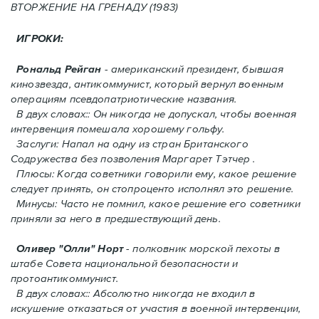
ВТОРЖЕНИЕ HA ГРЕНАДУ (1983)
ИГРОКИ:
Рональд Рейган
- американский президент, бывшая
кинозвезда, антикоммунист, который вернул военным
операциям псевдопатриотические названия.
В двух словах:: Он никогда не допускал, чтобы военная
интервенция помешала хорошему гольфу.
Заслуги: Напал на одну из стран Британского
Содружества без позволения Mаргарет Тэтчер .
Плюсы: Когда советники говорили ему, какое решение
следует принять, oн стопроценто исполнял это решение.
Минусы: Часто не помнил, какое решение его советники
приняли за него в предшествующий день.
Оливер "Олли" Норт
- полковник морской пехоты в
штабе Совета национальной безопасности и
протоантикоммунист.
В двух словах:: Абсолютно никогда не входил в
искушение отказаться от участия в военной интервенции,