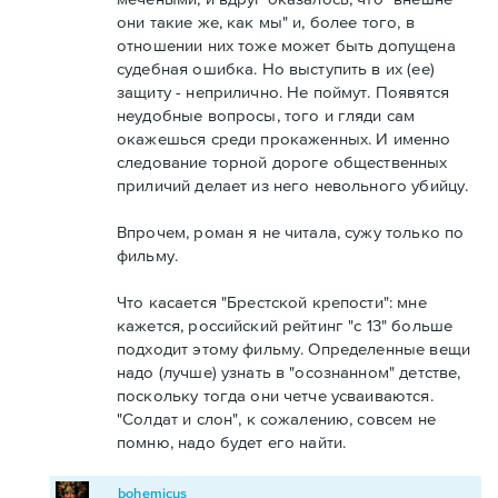
они такие же, как мы" и, более того, в
отношении них тоже может быть допущена
судебная ошибка. Но выступить в их (ее)
защиту - неприлично. Не поймут. Появятся
неудобные вопросы, того и гляди сам
окажешься среди прокаженных. И именно
следование торной дороге общественных
приличий делает из него невольного убийцу.
Впрочем, роман я не читала, сужу только по
фильму.
Что касается "Брестской крепости": мне
кажется, российский рейтинг "с 13" больше
подходит этому фильму. Определенные вещи
надо (лучше) узнать в "осознанном" детстве,
поскольку тогда они четче усваиваются.
"Солдат и слон", к сожалению, совсем не
помню, надо будет его найти.
bohemicus