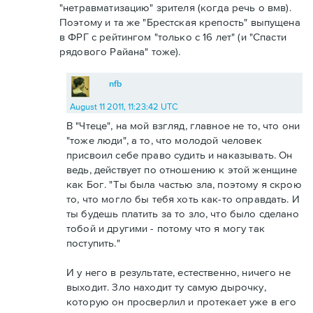
"нетравматизацию" зрителя (когда речь о вмв).
Поэтому и та же "Брестская крепость" выпущена
в ФРГ с рейтингом "только с 16 лет" (и "Спасти
рядового Райана" тоже).
nfb
August 11 2011, 11:23:42 UTC
В "Чтеце", на мой взгляд, главное не то, что они
"тоже люди", а то, что молодой человек
присвоил себе право судить и наказывать. Он
ведь, действует по отношению к этой женщине
как Бог. "Ты была частью зла, поэтому я скрою
то, что могло бы тебя хоть как-то оправдать. И
ты будешь платить за то зло, что было сделано
тобой и другими - потому что я могу так
поступить."
И у него в результате, естественно, ничего не
выходит. Зло находит ту самую дырочку,
которую он просверлил и протекает уже в его