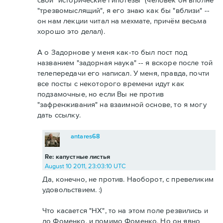
"трезвомыслящий", я его знаю как бы "вблизи" --
он нам лекции читал на мехмате, причём весьма
хорошо это делал).
А о Задорнове у меня как-то был пост под
названием "задорная наука" -- я вскоре после той
телепередачи его написал. У меня, правда, почти
все посты с некоторого времени идут как
подзамочные, но если Вы не против
"зафренживания" на взаимной основе, то я могу
дать ссылку.
antares68
Re: капустные листья
August 10 2011, 23:03:10 UTC
Да, конечно, не против. Наоборот, с превеликим
удовольствием. :)
Что касается "НХ", то на этом поле резвились и
до Фоменко, и помимо Фоменко. Но он явно