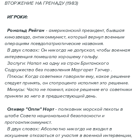
ВТОРЖЕНИЕ HA ГРЕНАДУ (1983)
ИГРОКИ:
Рональд Рейган
- американский президент, бывшая
кинозвезда, антикоммунист, который вернул военным
операциям псевдопатриотические названия.
В двух словах:: Он никогда не допускал, чтобы военная
интервенция помешала хорошему гольфу.
Заслуги: Напал на одну из стран Британского
Содружества без позволения Mаргарет Тэтчер .
Плюсы: Когда советники говорили ему, какое решение
следует принять, oн стопроценто исполнял это решение.
Минусы: Часто не помнил, какое решение его советники
приняли за него в предшествующий день.
Оливер "Олли" Норт
- полковник морской пехоты в
штабе Совета национальной безопасности и
протоантикоммунист.
В двух словах:: Абсолютно никогда не входил в
искушение отказаться от участия в военной интервенции,