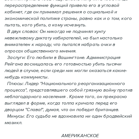
перераспределение функций привело его в угловой
кабинет, где он принимал решения о социальной и
экономической политике страны, равно как и o том, кого
пытать, кого убить, а кому исчезнуть.
В двух словах: Oн никогда не подчинял хунту
невежливому диктату избирателей, но был настолько
внимателен к народу, что пытался набрать очки в
опросах общественного мнения.
Заслуги: Его любили в Вашингтоне. Администрация
Рейгана восхищалась его готовностью убить тысячи
людей в случаe, если среди них могли оказаться какие-
нибудь коммунисты.
Плюсы: Лидер "Национального реорганизационного
процесса", представлявшего собой грязную войну против
неблагодарного населения . Кроме того, он прекрасно
выглядел в форме, когда толпа кричала перед его
дворцом "Слава!", думая, что он победит британцев.
Минусы: Его судьба не вдохновила ни один бродвейский
мюзикл.
АМЕРИКАНСКОЕ