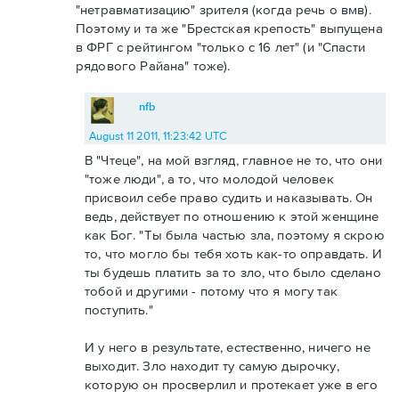
"нетравматизацию" зрителя (когда речь о вмв).
Поэтому и та же "Брестская крепость" выпущена
в ФРГ с рейтингом "только с 16 лет" (и "Спасти
рядового Райана" тоже).
nfb
August 11 2011, 11:23:42 UTC
В "Чтеце", на мой взгляд, главное не то, что они
"тоже люди", а то, что молодой человек
присвоил себе право судить и наказывать. Он
ведь, действует по отношению к этой женщине
как Бог. "Ты была частью зла, поэтому я скрою
то, что могло бы тебя хоть как-то оправдать. И
ты будешь платить за то зло, что было сделано
тобой и другими - потому что я могу так
поступить."
И у него в результате, естественно, ничего не
выходит. Зло находит ту самую дырочку,
которую он просверлил и протекает уже в его