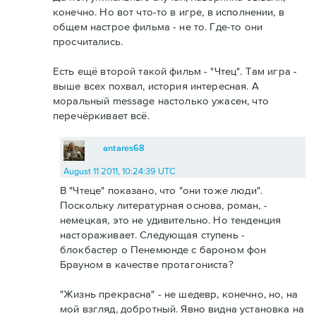
конечно. Но вот что-то в игре, в исполнении, в
общем настрое фильма - не то. Где-то они
просчитались.
Есть ещё второй такой фильм - "Чтец". Там игра -
выше всех похвал, история интересная. А
моральный message настолько ужасен, что
перечёркивает всё.
antares68
August 11 2011, 10:24:39 UTC
В "Чтеце" показано, что "они тоже люди".
Поскольку литературная основа, роман, -
немецкая, это не удивительно. Но тенденция
настораживает. Следующая ступень -
блокбастер о Пенемюнде с бароном фон
Брауном в качестве протагониста?
"Жизнь прекрасна" - не шедевр, конечно, но, на
мой взгляд, добротный. Явно видна установка на