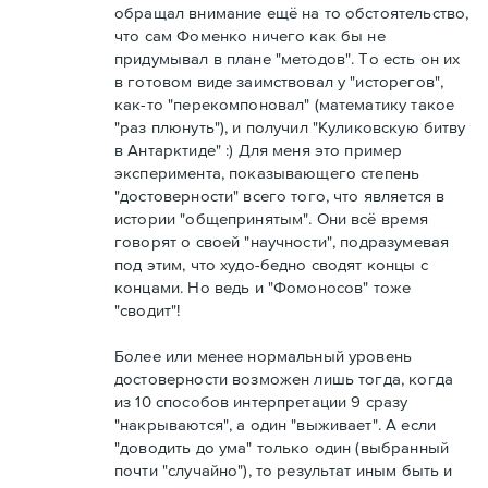
обращал внимание ещё на то обстоятельство,
что сам Фоменко ничего как бы не
придумывал в плане "методов". То есть он их
в готовом виде заимствовал у "исторегов",
как-то "перекомпоновал" (математику такое
"раз плюнуть"), и получил "Куликовскую битву
в Антарктиде" :) Для меня это пример
эксперимента, показывающего степень
"достоверности" всего того, что является в
истории "общепринятым". Они всё время
говорят о своей "научности", подразумевая
под этим, что худо-бедно сводят концы с
концами. Но ведь и "Фомоносов" тоже
"сводит"!
Более или менее нормальный уровень
достоверности возможен лишь тогда, когда
из 10 способов интерпретации 9 сразу
"накрываются", а один "выживает". А если
"доводить до ума" только один (выбранный
почти "случайно"), то результат иным быть и