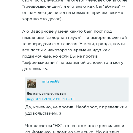
"трезвомыслящий", я его знаю как бы "вблизи" --
он нам лекции читал на мехмате, причём весьма
хорошо это делал).
А о Задорнове у меня как-то был пост под
названием "задорная наука" -- я вскоре после той
телепередачи его написал. У меня, правда, почти
все посты с некоторого времени идут как
подзамочные, но если Вы не против
"зафренживания" на взаимной основе, то я могу
дать ссылку.
antares68
Re: капустные листья
August 10 2011, 23:03:10 UTC
Да, конечно, не против. Наоборот, с превеликим
удовольствием. :)
Что касается "НХ", то на этом поле резвились и
до Фоменко, и помимо Фоменко. Но он явно