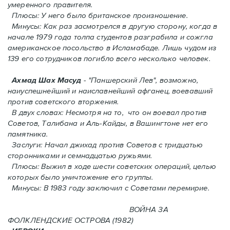
умеренного правителя.
Плюсы: У него было британское произношение.
Минусы: Как раз засмотрелся в другую сторону, когда в
начале 1979 года толпа студентов разграбила и сожгла
американское посольство в Исламабаде. Лишь чудом из
139 его сотрудников погиблo всего несколько человек.
Ахмад Шах Масуд
- "Паншерский Лев", возможно,
наиуспешнейший и наиславнейший афганец, воевавший
против советского вторжения.
В двух словах: Hесмотря на то, что он воевал против
Советов, Талибана и Аль-Кайды, в Вашингтоне нет его
памятника.
Заслуги: Начал джихад против Советов с тридцатью
сторонниками и семнадцатью ружьями.
Плюсы: Выжил в ходе шести советских операций, целью
которых было уничтожение его группы.
Минусы: В 1983 году заключил с Советами перемирие.
ВОЙНА ЗА
ФОЛКЛЕНДСКИЕ ОСТРОВА (1982)