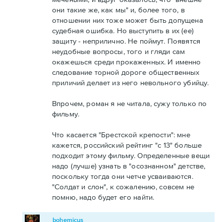
они такие же, как мы" и, более того, в
отношении них тоже может быть допущена
судебная ошибка. Но выступить в их (ее)
защиту - неприлично. Не поймут. Появятся
неудобные вопросы, того и гляди сам
окажешься среди прокаженных. И именно
следование торной дороге общественных
приличий делает из него невольного убийцу.
Впрочем, роман я не читала, сужу только по
фильму.
Что касается "Брестской крепости": мне
кажется, российский рейтинг "с 13" больше
подходит этому фильму. Определенные вещи
надо (лучше) узнать в "осознанном" детстве,
поскольку тогда они четче усваиваются.
"Солдат и слон", к сожалению, совсем не
помню, надо будет его найти.
bohemicus