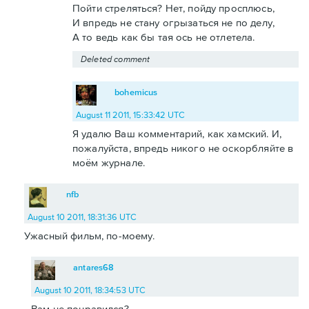
Пойти стреляться? Нет, пойду просплюсь,
И впредь не стану огрызаться не по делу,
А то ведь как бы тая ось не отлетела.
Deleted comment
bohemicus
August 11 2011, 15:33:42 UTC
Я удалю Ваш комментарий, как хамский. И,
пожалуйста, впредь никого не оскорбляйте в
моём журнале.
nfb
August 10 2011, 18:31:36 UTC
Ужасный фильм, по-моему.
antares68
August 10 2011, 18:34:53 UTC
Вам не понравился?