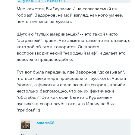
August 10 2011, 21:33:33 UTC
Мне кажется, Вы "купились" на создаваемый им
"образ". Задорнов, на мой взгляд, намного умнее,
чем о нём многие думают.
Шутки о "тупых американцах" -- это такой чисто
"эстрадный" приём. Что заметно даже по интонации, с
которой об этом говорится. Он просто
воспроизводит некий "народный миф", и делает это
довольно правдоподобно.
Тут вот была передача, где Задорнов "доказывал",
что все языки мира произошли от русского. Чистая
"хохма", а филологи стали всерьёз спорить, причём
настолько беспомощно, что он их фактически
"обстебал". Это как если бы кто с Курёхиным
пустился в спор насчёт того, что Ильич не был
"грибом"! :)
antares68