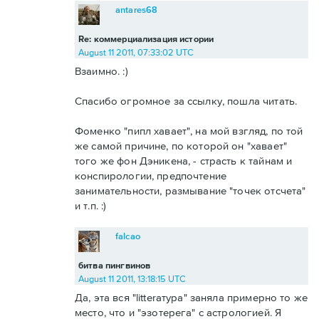
antares68
Re: коммерциализация истории
August 11 2011, 07:33:02 UTC
Взаимно. :)
Спасибо огромное за ссылку, пошла читать.
Фоменко "пипл хавает", на мой взгляд, по той
же самой причине, по которой он "хавает"
того же фон Дэникена, - страсть к тайнам и
конспирологии, предпочтение
занимательности, размывание "точек отсчета"
и т.п. :)
falcao
битва пингвинов
August 11 2011, 13:18:15 UTC
Да, эта вся "litterатура" заняла примерно то же
место, что и "эзотерега" с астрологией. Я