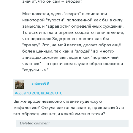
значит, что он сам -- злодей?
Мне кажется, здесь "секрет" в сочетании
некоторой "тупости", положенной как бы в силу
замысла, и "здравости" определённых суждений.
То есть иногда и впрямь создаётся впечатление,
что персонаж Задорнова говорит как бы
"правду". Это, на мой взгляд, делает образ ещё
более ценным, так как и "злодей" во многих
эпизодах должен выглядеть как "порядочный
человек" -- в противном случае образ окажется
"ходульным".
antares68
August 10 2011, 18:34:28 UTC
Вы же вроде невысоко ставите иудейскую
мифологию? Откуда же тогда знаете, прекрасный ли
это образец или нет, и какой именно этики?
Deleted comment