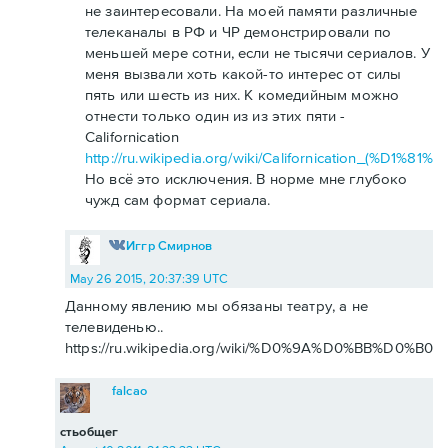
не заинтересовали. На моей памяти различные
телеканалы в РФ и ЧР демонстрировали по
меньшей мере сотни, если не тысячи сериалов. У
меня вызвали хоть какой-то интерес от силы
пять или шесть из них. К комедийным можно
отнести только один из из этих пяти -
Californication
http://ru.wikipedia.org/wiki/Californication_(
Но всё это исключения. В норме мне глубоко
чужд сам формат сериала.
Иггр Смирнов
May 26 2015, 20:37:39 UTC
Данному явлению мы обязаны театру, а не
телевиденью..
https://ru.wikipedia.org/wiki/%D0%9A%D0%BB%D0%
falcao
стьобщег