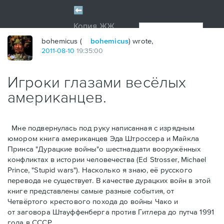
bohemicus (
bohemicus
) wrote,
2011
-
08
-
10
19:35:00
Игроки глазами весёлых
американцев.
Мне подвернулась под руку написанная с изрядным
юмором книга американцев Эдa Штроссерa и Майклa
Принсa "Дурацкие войны"о шестнадцати вооружённых
конфликтах в истории человечества (Ed Strosser, Michael
Prince, "Stupid wars"). Насколько я знаю, её русского
перевода не существует. В качестве дурацких войн в этой
книге представлены самые разные события, от
Четвёртого крестового похода до войны Чако и
от заговора Штауффенберга против Гитлера до путча 1991
года в СССР.