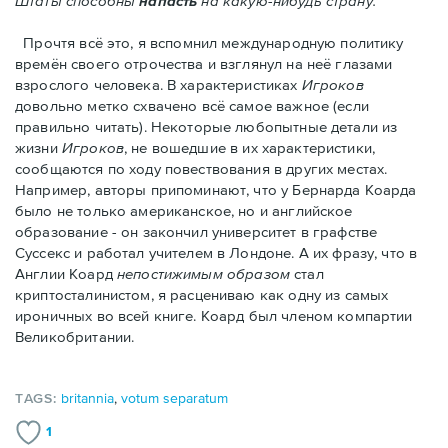
Штаты способны
напасть
на какую-нибудь страну."
Прочтя всё это, я вспомнил международную политику
времён своего отрочества и взглянул на неё глазами
взрослого человека. В характеристиках
Игроков
довольно метко схвачено всё самое важное (если
правильно читать). Некоторые любопытные детали из
жизни
Игроков
, не вошедшие в их характеристики,
сообщаются по ходу повествования в других местах.
Например, авторы припоминают, что у Бернарда Коарда
было не только американское, но и английское
образование - он закончил университет в графстве
Суссекс и работал учителем в Лондоне. А их фразу, что в
Англии Коард
непостижимым образом
стал
криптосталинистом, я расцениваю как одну из самых
ироничных во всей книге. Коард был членом компартии
Великобритании.
TAGS:
britannia
,
votum separatum
1