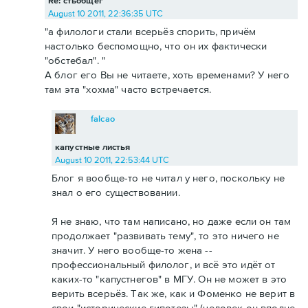
Re: стьобщег
August 10 2011, 22:36:35 UTC
"а филологи стали всерьёз спорить, причём
настолько беспомощно, что он их фактически
"обстебал". "
А блог его Вы не читаете, хоть временами? У него
там эта "хохма" часто встречается.
falcao
капустные листья
August 10 2011, 22:53:44 UTC
Блог я вообще-то не читал у него, поскольку не
знал о его существовании.
Я не знаю, что там написано, но даже если он там
продолжает "развивать тему", то это ничего не
значит. У него вообще-то жена --
профессиональный филолог, и всё это идёт от
каких-то "капустнегов" в МГУ. Он не может в это
верить всерьёз. Так же, как и Фоменко не верит в
свои "исторические гипотезы" (человек он вполне