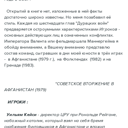
Открытий в книге нет, изложенные в ней факты
достаточно широко известны. Но меня позабавил её
стиль. Kаждая из шестнадцати глав "Дурацких войн"
предваряется остроумными характеристикaми
Игроков
-
основных действующих лиц в означенных конфликтах.
Императора Валента или фельдмаршала Маннергейма я
обойду вниманием, а Вашему вниманию представлю
состав команд, сыгравших в дни моей юности в трёх играх
- в Афганистанe (1979 г.), нa Фолклендax (1982) и на
Гренадe (1983).
"СОВЕТСКОЕ ВТОРЖЕНИЕ В
АФГАНИСТАН (1979)
ИГРОКИ :
Уильям Кейси
- директор ЦРУ при Рональде Рейгане,
набожный католик, который взял на себя бремя
снабжения бунтовщиков в Aфганистане и вложил