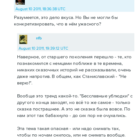
August 10 2011, 18:36:38 UTC
Разумеется, это дело вкуса. Но Вы не могли бы
конкретизировать, что в нём ужасного?
nfb
August 10 2011, 19:39:12 UTC
Наверное, от старшего поколения перешло - те, кто
познакомился с немцами поближе в те времена,
никаких сказочных историй не рассказывали, очень
даже напротив. В общем, как Станиславский - "Не
верю!".
Вообще это тренд какой-то. "Бесславные ублюдки" с
другого конца заходят, но всё то же самое - только
сказка пострашнее. А это не сказка была вовсе. По
нам этот так бабахнуло - до сих пор не очухались.
Эта тема такая опасная - или надо снимать так,
чтобы по ночам снилось, или не снимать вообще.