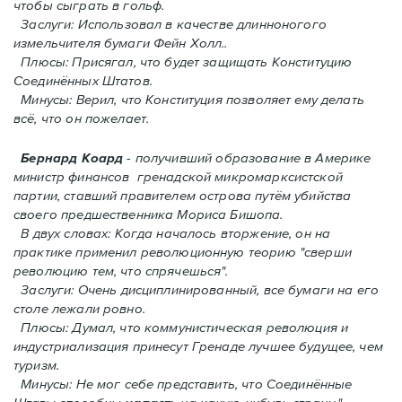
чтобы сыграть в гольф.
Заслуги: Использовал в качестве длинноногого
измельчителя бумаги Фейн Холл..
Плюсы: Присягал, что будет защищать Конституцию
Соединённых Штатов.
Минусы: Верил, что Конституция позволяет ему делать
всё, что он пожелает.
Бернард Коард
- получивший образование в Америке
министр финансов гренадской микромарксистской
партии, ставший правителем острова путём убийства
своего предшественника Мориса Бишопа.
В двух словах: Когда началось вторжение, oн на
практике применил революционную теорию "сверши
революцию тем, что спрячешься".
Заслуги: Очень дисциплинированный, все бумаги на его
столе лежали ровно.
Плюсы: Думал, что коммунистическая революция и
индустриализация принесут Гренадe лучшее будущее, чем
туризм.
Минусы: Не мог себе представить, что Соединённые