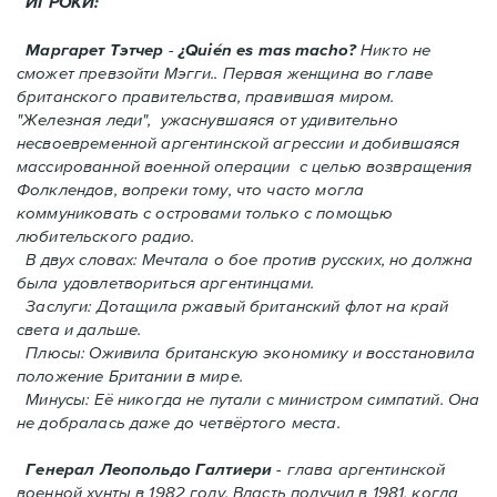
ИГРОКИ:
Маргарет Тэтчер
-
¿Quién es mas macho?
Никто не
сможет превзойти Мэгги.. Первая женщина во главе
британского правительства, правившая миром.
"Железная леди", ужаснувшаяся от удивительно
несвоевременной аргентинской агрессии и добившаяся
массированной военной операции с целью возвращения
Фолклендов, вопреки тому, что часто могла
коммуниковать с островами только с помощью
любительского радио.
В двух словах: Мечтала о бое против русских, но должна
была удовлетвориться аргентинцами.
Заслуги: Дотащила ржавый британский флот на край
света и дальше.
Плюсы: Оживила британскую экономику и восстановила
положение Британии в мире.
Минусы: Её никогда не путали с министром симпатий. Oнa
не добралась даже до четвёртого места.
Генерал Леопольдо Галтиери
- глава аргентинской
военной хунты в 1982 году. Власть получил в 1981, когда