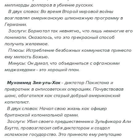
миллиарды долларов в убиение русских.
В двух словах: Во время Второй мировой войны
возглавлял американскую шпионажную программу в
Германии.
Заслуги: Бормотал так невнятно,, что лишь немногие его
понимали. Oказалось, что это прекрасный способ
получить желаемое.
Плюсы: Истребление безбожных коммунистов принесло
ему милость Божью.
Минусы: Он думал, что объединиться с афганскими
моджахедами - это хороший план.
Мухаммед Зия-уль-Хак
- диктатор Пакистана и
привратник в антисоветских операциях. Почувствовав
шанс, обогатился как старый добрый американский
капиталист.
В двух словах: Начал свою жизнь как офицер
британской колониальной армии.
Заслуги: Убил своего предшественника Зульфикара Али
Бхутто, провозгласил себя диктатором и создал
исламское государство. Это принесло ему репутацию