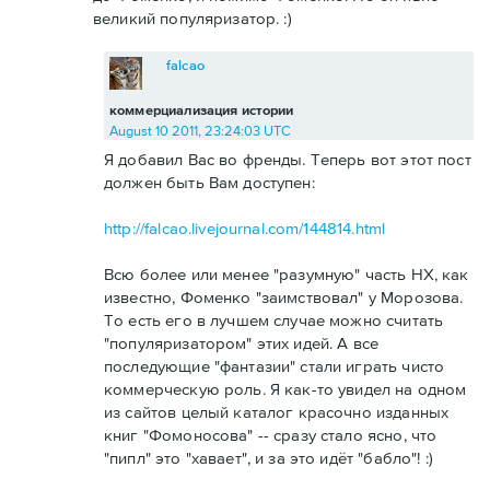
великий популяризатор. :)
falcao
коммерциализация истории
August 10 2011, 23:24:03 UTC
Я добавил Вас во френды. Теперь вот этот пост
должен быть Вам доступен:
http://falcao.livejournal.com/144814.html
Всю более или менее "разумную" часть НХ, как
известно, Фоменко "заимствовал" у Морозова.
То есть его в лучшем случае можно считать
"популяризатором" этих идей. А все
последующие "фантазии" стали играть чисто
коммерческую роль. Я как-то увидел на одном
из сайтов целый каталог красочно изданных
книг "Фомоносова" -- сразу стало ясно, что
"пипл" это "хавает", и за это идёт "бабло"! :)