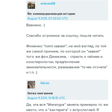
antares68
Re: коммерциализация истории
August 11 2011, 07:33:02 UTC
Взаимно. :)
Спасибо огромное за ссылку, пошла читать.
Фоменко "пипл хавает", на мой взгляд, по той
же самой причине, по которой он "хавает"
того же фон Дэникена, - страсть к тайнам и
конспирологии, предпочтение
занимательности, размывание "точек отсчета"
и т.п. :)
falcao
битва пингвинов
August 11 2011, 13:18:15 UTC
Да, эта вся "litterатура" заняла примерно то же
место, что и "эзотерега" с астрологией. Я