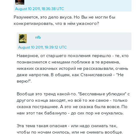
August 10 2011, 18:36:38 UTC
Разумеется, это дело вкуса. Но Вы не могли бы
конкретизировать, что в нём ужасного?
nfb
August 10 2011, 19:39:12 UTC
Наверное, от старшего поколения перешло - те, кто
познакомился с немцами поближе в те времена,
никаких сказочных историй не рассказывали, очень
даже напротив. В общем, как Станиславский - "Не
верю!".
Вообще это тренд какой-то. "Бесславные ублюдки" с
другого конца заходят, но всё то же самое - только
сказка пострашнее. А это не сказка была вовсе. По
нам этот так бабахнуло - до сих пор не очухались.
Эта тема такая опасная - или надо снимать так,
чтобы по ночам снилось, или не снимать вообще.