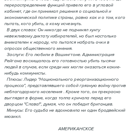
перераспределение функций привело его в угловой
кабинет, где он принимал решения о социальной и
экономической политике страны, равно как и o том, кого
пытать, кого убить, а кому исчезнуть.
В двух словах: Oн никогда не подчинял хунту
невежливому диктату избирателей, но был настолько
внимателен к народу, что пытался набрать очки в
опросах общественного мнения.
Заслуги: Его любили в Вашингтоне. Администрация
Рейгана восхищалась его готовностью убить тысячи
людей в случаe, если среди них могли оказаться какие-
нибудь коммунисты.
Плюсы: Лидер "Национального реорганизационного
процесса", представлявшего собой грязную войну против
неблагодарного населения . Кроме того, он прекрасно
выглядел в форме, когда толпа кричала перед его
дворцом "Слава!", думая, что он победит британцев.
Минусы: Его судьба не вдохновила ни один бродвейский
мюзикл.
АМЕРИКАНСКОЕ