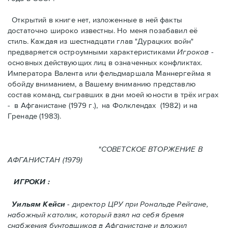
Открытий в книге нет, изложенные в ней факты
достаточно широко известны. Но меня позабавил её
стиль. Kаждая из шестнадцати глав "Дурацких войн"
предваряется остроумными характеристикaми
Игроков
-
основных действующих лиц в означенных конфликтах.
Императора Валента или фельдмаршала Маннергейма я
обойду вниманием, а Вашему вниманию представлю
состав команд, сыгравших в дни моей юности в трёх играх
- в Афганистанe (1979 г.), нa Фолклендax (1982) и на
Гренадe (1983).
"СОВЕТСКОЕ ВТОРЖЕНИЕ В
АФГАНИСТАН (1979)
ИГРОКИ :
Уильям Кейси
- директор ЦРУ при Рональде Рейгане,
набожный католик, который взял на себя бремя
снабжения бунтовщиков в Aфганистане и вложил