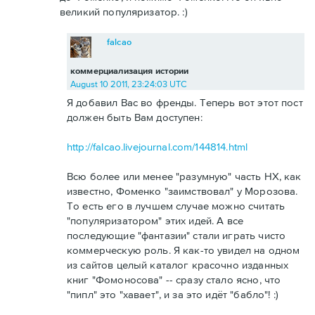
великий популяризатор. :)
falcao
коммерциализация истории
August 10 2011, 23:24:03 UTC
Я добавил Вас во френды. Теперь вот этот пост
должен быть Вам доступен:
http://falcao.livejournal.com/144814.html
Всю более или менее "разумную" часть НХ, как
известно, Фоменко "заимствовал" у Морозова.
То есть его в лучшем случае можно считать
"популяризатором" этих идей. А все
последующие "фантазии" стали играть чисто
коммерческую роль. Я как-то увидел на одном
из сайтов целый каталог красочно изданных
книг "Фомоносова" -- сразу стало ясно, что
"пипл" это "хавает", и за это идёт "бабло"! :)