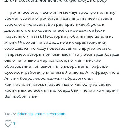
Штаты способны
напасть
на какую-нибудь страну."
Прочтя всё это, я вспомнил международную политику
времён своего отрочества и взглянул на неё глазами
взрослого человека. В характеристиках
Игроков
довольно метко схвачено всё самое важное (если
правильно читать). Некоторые любопытные детали из
жизни
Игроков
, не вошедшие в их характеристики,
сообщаются по ходу повествования в других местах.
Например, авторы припоминают, что у Бернарда Коарда
было не только американское, но и английское
образование - он закончил университет в графстве
Суссекс и работал учителем в Лондоне. А их фразу, что в
Англии Коард
непостижимым образом
стал
криптосталинистом, я расцениваю как одну из самых
ироничных во всей книге. Коард был членом компартии
Великобритании.
TAGS:
britannia
,
votum separatum
1