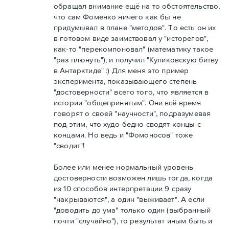
обращал внимание ещё на то обстоятельство,
что сам Фоменко ничего как бы не
придумывал в плане "методов". То есть он их
в готовом виде заимствовал у "исторегов",
как-то "перекомпоновал" (математику такое
"раз плюнуть"), и получил "Куликовскую битву
в Антарктиде" :) Для меня это пример
эксперимента, показывающего степень
"достоверности" всего того, что является в
истории "общепринятым". Они всё время
говорят о своей "научности", подразумевая
под этим, что худо-бедно сводят концы с
концами. Но ведь и "Фомоносов" тоже
"сводит"!
Более или менее нормальный уровень
достоверности возможен лишь тогда, когда
из 10 способов интерпретации 9 сразу
"накрываются", а один "выживает". А если
"доводить до ума" только один (выбранный
почти "случайно"), то результат иным быть и