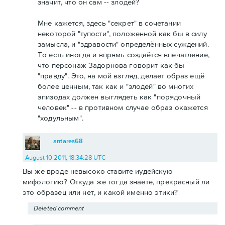
значит, что он сам -- злодей?
Мне кажется, здесь "секрет" в сочетании
некоторой "тупости", положенной как бы в силу
замысла, и "здравости" определённых суждений.
То есть иногда и впрямь создаётся впечатление,
что персонаж Задорнова говорит как бы
"правду". Это, на мой взгляд, делает образ ещё
более ценным, так как и "злодей" во многих
эпизодах должен выглядеть как "порядочный
человек" -- в противном случае образ окажется
"ходульным".
antares68
August 10 2011, 18:34:28 UTC
Вы же вроде невысоко ставите иудейскую
мифологию? Откуда же тогда знаете, прекрасный ли
это образец или нет, и какой именно этики?
Deleted comment