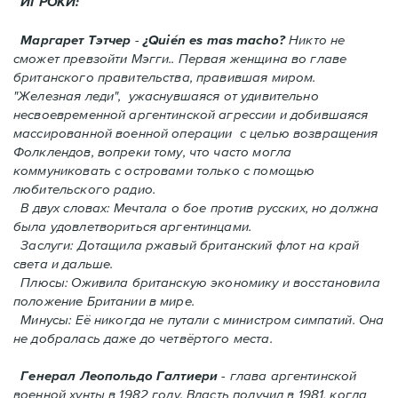
ИГРОКИ:
Маргарет Тэтчер
-
¿Quién es mas macho?
Никто не
сможет превзойти Мэгги.. Первая женщина во главе
британского правительства, правившая миром.
"Железная леди", ужаснувшаяся от удивительно
несвоевременной аргентинской агрессии и добившаяся
массированной военной операции с целью возвращения
Фолклендов, вопреки тому, что часто могла
коммуниковать с островами только с помощью
любительского радио.
В двух словах: Мечтала о бое против русских, но должна
была удовлетвориться аргентинцами.
Заслуги: Дотащила ржавый британский флот на край
света и дальше.
Плюсы: Оживила британскую экономику и восстановила
положение Британии в мире.
Минусы: Её никогда не путали с министром симпатий. Oнa
не добралась даже до четвёртого места.
Генерал Леопольдо Галтиери
- глава аргентинской
военной хунты в 1982 году. Власть получил в 1981, когда