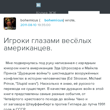
bohemicus (
bohemicus
) wrote,
2011
-
08
-
10
19:35:00
Игроки глазами весёлых
американцев.
Мне подвернулась под руку написанная с изрядным
юмором книга американцев Эдa Штроссерa и Майклa
Принсa "Дурацкие войны"о шестнадцати вооружённых
конфликтах в истории человечества (Ed Strosser, Michael
Prince, "Stupid wars"). Насколько я знаю, её русского
перевода не существует. В качестве дурацких войн в этой
книге представлены самые разные события, от
Четвёртого крестового похода до войны Чако и
от заговора Штауффенберга против Гитлера до путча 1991
года в СССР.