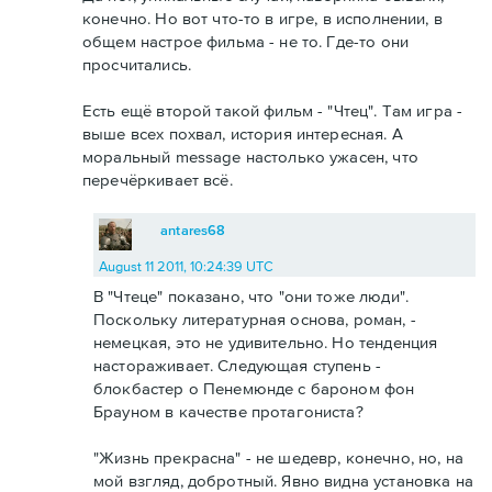
конечно. Но вот что-то в игре, в исполнении, в
общем настрое фильма - не то. Где-то они
просчитались.
Есть ещё второй такой фильм - "Чтец". Там игра -
выше всех похвал, история интересная. А
моральный message настолько ужасен, что
перечёркивает всё.
antares68
August 11 2011, 10:24:39 UTC
В "Чтеце" показано, что "они тоже люди".
Поскольку литературная основа, роман, -
немецкая, это не удивительно. Но тенденция
настораживает. Следующая ступень -
блокбастер о Пенемюнде с бароном фон
Брауном в качестве протагониста?
"Жизнь прекрасна" - не шедевр, конечно, но, на
мой взгляд, добротный. Явно видна установка на