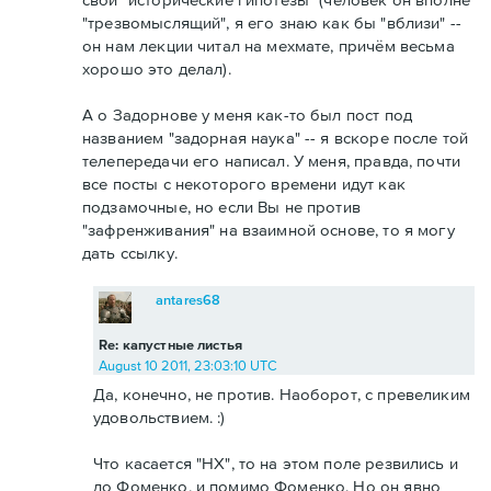
"трезвомыслящий", я его знаю как бы "вблизи" --
он нам лекции читал на мехмате, причём весьма
хорошо это делал).
А о Задорнове у меня как-то был пост под
названием "задорная наука" -- я вскоре после той
телепередачи его написал. У меня, правда, почти
все посты с некоторого времени идут как
подзамочные, но если Вы не против
"зафренживания" на взаимной основе, то я могу
дать ссылку.
antares68
Re: капустные листья
August 10 2011, 23:03:10 UTC
Да, конечно, не против. Наоборот, с превеликим
удовольствием. :)
Что касается "НХ", то на этом поле резвились и
до Фоменко, и помимо Фоменко. Но он явно