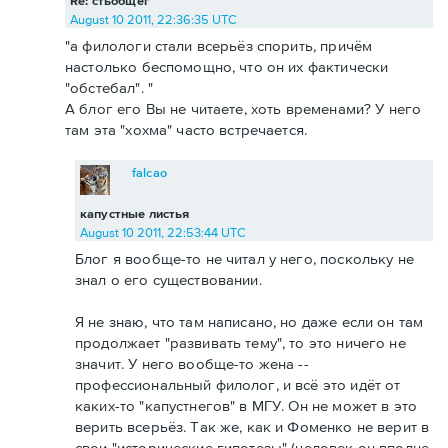
Re: стьобщег
August 10 2011, 22:36:35 UTC
"а филологи стали всерьёз спорить, причём
настолько беспомощно, что он их фактически
"обстебал". "
А блог его Вы не читаете, хоть временами? У него
там эта "хохма" часто встречается.
falcao
капустные листья
August 10 2011, 22:53:44 UTC
Блог я вообще-то не читал у него, поскольку не
знал о его существовании.
Я не знаю, что там написано, но даже если он там
продолжает "развивать тему", то это ничего не
значит. У него вообще-то жена --
профессиональный филолог, и всё это идёт от
каких-то "капустнегов" в МГУ. Он не может в это
верить всерьёз. Так же, как и Фоменко не верит в
свои "исторические гипотезы" (человек он вполне