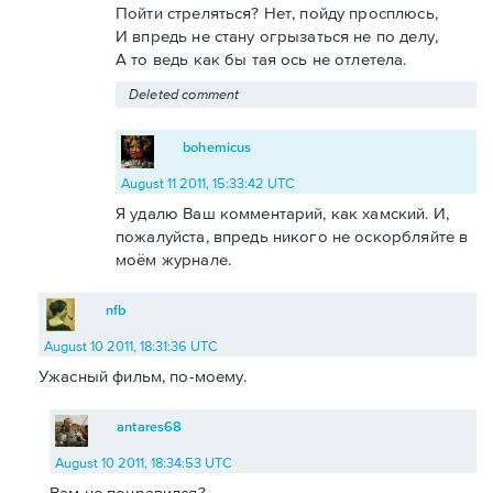
Пойти стреляться? Нет, пойду просплюсь,
И впредь не стану огрызаться не по делу,
А то ведь как бы тая ось не отлетела.
Deleted comment
bohemicus
August 11 2011, 15:33:42 UTC
Я удалю Ваш комментарий, как хамский. И,
пожалуйста, впредь никого не оскорбляйте в
моём журнале.
nfb
August 10 2011, 18:31:36 UTC
Ужасный фильм, по-моему.
antares68
August 10 2011, 18:34:53 UTC
Вам не понравился?