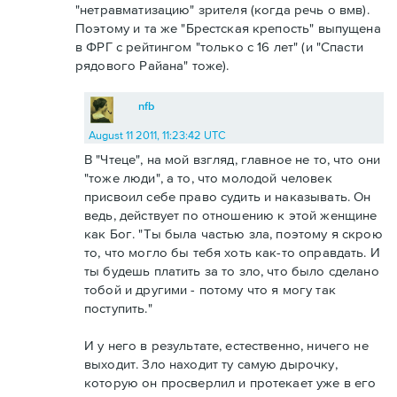
"нетравматизацию" зрителя (когда речь о вмв).
Поэтому и та же "Брестская крепость" выпущена
в ФРГ с рейтингом "только с 16 лет" (и "Спасти
рядового Райана" тоже).
nfb
August 11 2011, 11:23:42 UTC
В "Чтеце", на мой взгляд, главное не то, что они
"тоже люди", а то, что молодой человек
присвоил себе право судить и наказывать. Он
ведь, действует по отношению к этой женщине
как Бог. "Ты была частью зла, поэтому я скрою
то, что могло бы тебя хоть как-то оправдать. И
ты будешь платить за то зло, что было сделано
тобой и другими - потому что я могу так
поступить."
И у него в результате, естественно, ничего не
выходит. Зло находит ту самую дырочку,
которую он просверлил и протекает уже в его