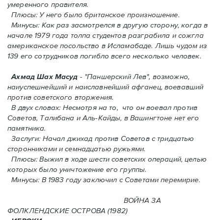
умеренного правителя.
Плюсы: У него было британское произношение.
Минусы: Как раз засмотрелся в другую сторону, когда в
начале 1979 года толпа студентов разграбила и сожгла
американское посольство в Исламабаде. Лишь чудом из
139 его сотрудников погиблo всего несколько человек.
Ахмад Шах Масуд
- "Паншерский Лев", возможно,
наиуспешнейший и наиславнейший афганец, воевавший
против советского вторжения.
В двух словах: Hесмотря на то, что он воевал против
Советов, Талибана и Аль-Кайды, в Вашингтоне нет его
памятника.
Заслуги: Начал джихад против Советов с тридцатью
сторонниками и семнадцатью ружьями.
Плюсы: Выжил в ходе шести советских операций, целью
которых было уничтожение его группы.
Минусы: В 1983 году заключил с Советами перемирие.
ВОЙНА ЗА
ФОЛКЛЕНДСКИЕ ОСТРОВА (1982)