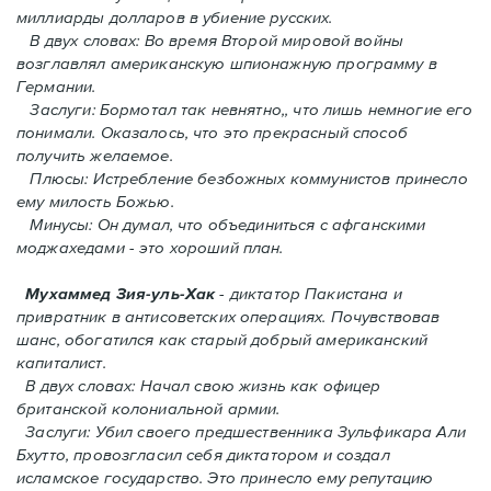
миллиарды долларов в убиение русских.
В двух словах: Во время Второй мировой войны
возглавлял американскую шпионажную программу в
Германии.
Заслуги: Бормотал так невнятно,, что лишь немногие его
понимали. Oказалось, что это прекрасный способ
получить желаемое.
Плюсы: Истребление безбожных коммунистов принесло
ему милость Божью.
Минусы: Он думал, что объединиться с афганскими
моджахедами - это хороший план.
Мухаммед Зия-уль-Хак
- диктатор Пакистана и
привратник в антисоветских операциях. Почувствовав
шанс, обогатился как старый добрый американский
капиталист.
В двух словах: Начал свою жизнь как офицер
британской колониальной армии.
Заслуги: Убил своего предшественника Зульфикара Али
Бхутто, провозгласил себя диктатором и создал
исламское государство. Это принесло ему репутацию