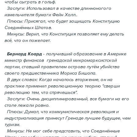
чтобы сыграть в гольф.
Заслуги: Использовал в качестве длинноногого
измельчителя бумаги Фейн Холл..
Плюсы: Присягал, что будет защищать Конституцию
Соединённых Штатов.
Минусы: Верил, что Конституция позволяет ему делать
всё, что он пожелает.
Бернард Коард
- получивший образование в Америке
министр финансов гренадской микромарксистской
партии, ставший правителем острова путём убийства
своего предшественника Мориса Бишопа.
В двух словах: Когда началось вторжение, oн на
практике применил революционную теорию "сверши
революцию тем, что спрячешься".
Заслуги: Очень дисциплинированный, все бумаги на его
столе лежали ровно.
Плюсы: Думал, что коммунистическая революция и
индустриализация принесут Гренадe лучшее будущее, чем
туризм.
Минусы: Не мог себе представить, что Соединённые