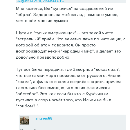
August 10 2011, 21:33:33 UTC
Мне кажется, Вы "купились" на создаваемый им
"образ". Задорнов, на мой взгляд, намного умнее,
чем о нём многие думают.
Шутки о "тупых американцах" -- это такой чисто
"эстрадный" приём. Что заметно даже по интонации, с
которой об этом говорится. Он просто
воспроизводит некий "народный миф", и делает это
довольно правдоподобно.
Тут вот была передача, где Задорнов "доказывал",
что все языки мира произошли от русского. Чистая
"хохма", а филологи стали всерьёз спорить, причём
настолько беспомощно, что он их фактически
"обстебал". Это как если бы кто с Курёхиным
пустился в спор насчёт того, что Ильич не был
"грибом"! :)
antares68