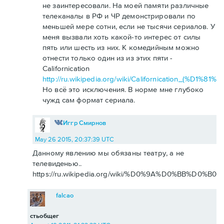
не заинтересовали. На моей памяти различные
телеканалы в РФ и ЧР демонстрировали по
меньшей мере сотни, если не тысячи сериалов. У
меня вызвали хоть какой-то интерес от силы
пять или шесть из них. К комедийным можно
отнести только один из из этих пяти -
Californication
http://ru.wikipedia.org/wiki/Californication_(
Но всё это исключения. В норме мне глубоко
чужд сам формат сериала.
Иггр Смирнов
May 26 2015, 20:37:39 UTC
Данному явлению мы обязаны театру, а не
телевиденью..
https://ru.wikipedia.org/wiki/%D0%9A%D0%BB%D0%
falcao
стьобщег