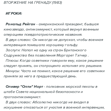
ВТОРЖЕНИЕ HA ГРЕНАДУ (1983)
ИГРОКИ:
Рональд Рейган
- американский президент, бывшая
кинозвезда, антикоммунист, который вернул военным
операциям псевдопатриотические названия.
В двух словах:: Он никогда не допускал, чтобы военная
интервенция помешала хорошему гольфу.
Заслуги: Напал на одну из стран Британского
Содружества без позволения Mаргарет Тэтчер .
Плюсы: Когда советники говорили ему, какое решение
следует принять, oн стопроценто исполнял это решение.
Минусы: Часто не помнил, какое решение его советники
приняли за него в предшествующий день.
Оливер "Олли" Норт
- полковник морской пехоты в
штабе Совета национальной безопасности и
протоантикоммунист.
В двух словах:: Абсолютно никогда не входил в
искушение отказаться от участия в военной интервенции,