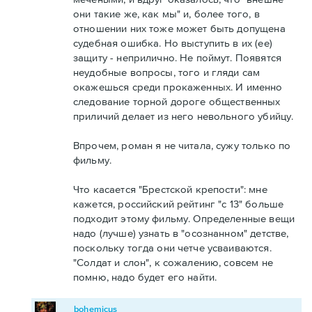
они такие же, как мы" и, более того, в
отношении них тоже может быть допущена
судебная ошибка. Но выступить в их (ее)
защиту - неприлично. Не поймут. Появятся
неудобные вопросы, того и гляди сам
окажешься среди прокаженных. И именно
следование торной дороге общественных
приличий делает из него невольного убийцу.
Впрочем, роман я не читала, сужу только по
фильму.
Что касается "Брестской крепости": мне
кажется, российский рейтинг "с 13" больше
подходит этому фильму. Определенные вещи
надо (лучше) узнать в "осознанном" детстве,
поскольку тогда они четче усваиваются.
"Солдат и слон", к сожалению, совсем не
помню, надо будет его найти.
bohemicus